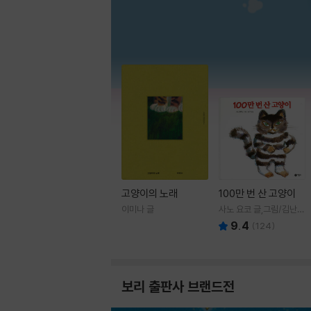
고양이의 노래
100만 번 산 고양이
이미나 글
사노 요코 글,그림/김난주
역
9.4
(
124
)
보리 출판사 브랜드전