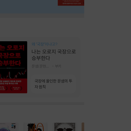
왜 ‘국장‘이냐고?
나는 오로지 국장으로
승부한다
문샘(문현철) 저
부키
국장에 올인한 문샘의 투
자 원칙