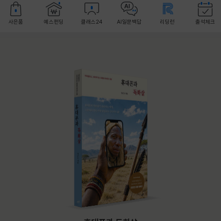
사은품
예스펀딩
클래스24
AI일문백답
리딩런
출석체크