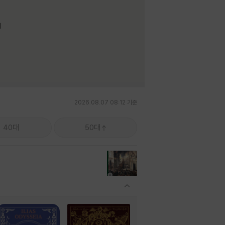
며
2026.08.07 08:12 기준
40대
50대
관련상품 보이기/감축