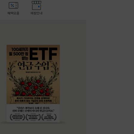
혜택모음
매장안내