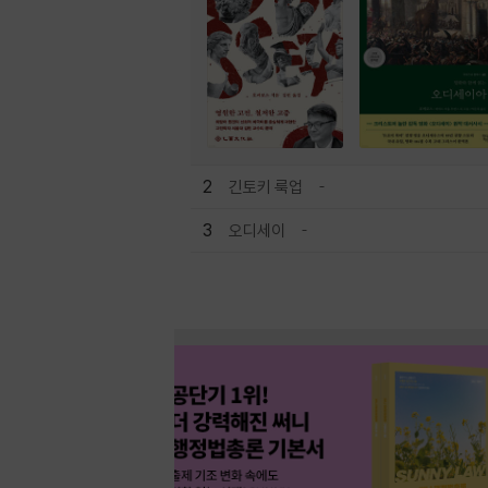
2
긴토키 룩업
3
오디세이