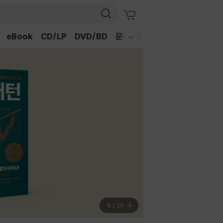
eBook
CD/LP
DVD/BD
문구/GIFT
티켓
채널예스
웰컴메뉴 모두보기
6
/
20