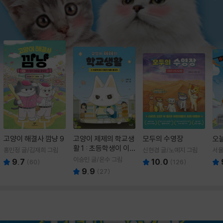
고양이 해결사 깜냥 9
고양이 제제의 학교생
모두의 수영장
오
활 1 : 초등학생이 이
홍민정 글/김재희 그림
신현경 글/노예지 그림
서율
렇게 힘들 줄이야
이승민 글/온수 그림
9.7
10.0
(
60
)
(
126
)
9.9
(
27
)