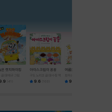
더보기
늘은 캣치하이킹
아이스크림이 꽁꽁
여름을 부탁해
 글/윤태규 그림
구도 노리코 글/윤수정 역
토마쓰리 글그림
9.9
9.6
9.8
(
41
)
(
103
)
(
24
)