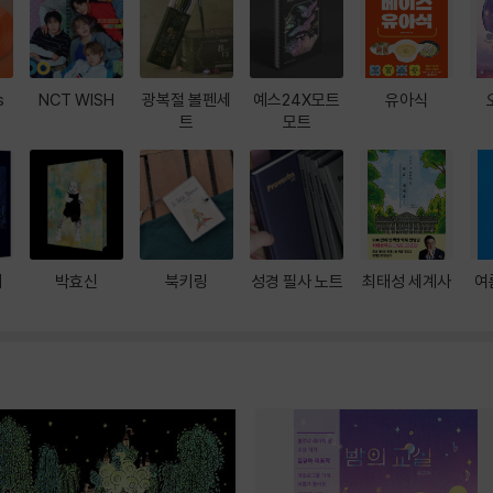
s
NCT WISH
광복절 볼펜세
예스24X모트
유아식
트
모트
대
박효신
북키링
성경 필사 노트
최태성 세계사
여