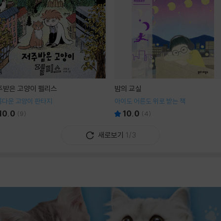
주받은 고양이 펠리스
밤의 교실
름다운 고양이 판타지
아이도 어른도 위로 받는 책
10.0
10.0
(
9
)
(
4
)
새로보기
1/3