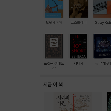
오뒷세이아
코스톨라니
Stray Kid
포켓몬 생태도
세네카
공각기동
감
지금 이 책