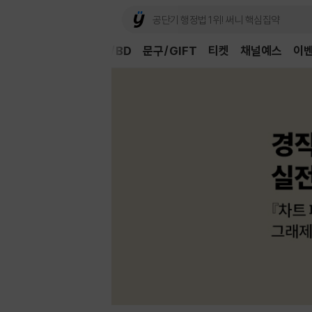
Book
CD/LP
DVD/BD
문구/GIFT
티켓
채널예스
이