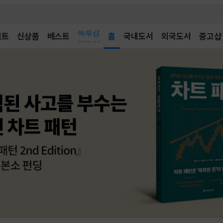
벤트
신상품
베스트
어린이
홈
국내도서
외국도서
중고샵
독후감
어린이