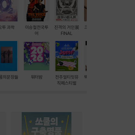
오투 과학
이승철전국투
진격의 거인展
크레마 이북 리
방학에는 
어
FINAL
더기
포터
름의문장들
워터밤
전주얼티밋뮤
뚝딱! AI 3대장
이달의 인
직페스티벌
과