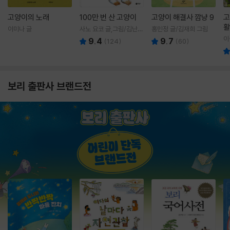
고양이의 노래
100만 번 산 고양이
고양이 해결사 깜냥 9
고
활
이미나 글
사노 요코 글,그림/김난주
홍민정 글/김재희 그림
렇
역
이
9.4
9.7
(
124
)
(
60
)
보리 출판사 브랜드전