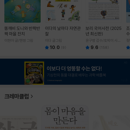
똥깨비 도니와 반짝반
이다의 날마다 자연관
보리 국어사전 (2025
조
짝 마을 잔치
찰
년 최신판)
수
이현아 글/핸짱 그림
이다 글그림
윤구병 감수/토박이 사전
정
편찬실 편
10.0
9.6
(
9
)
(
158
)
1
/
3
크레마클럽