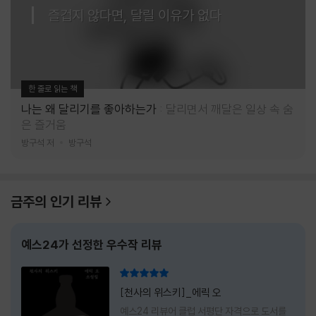
즐겁지 않다면, 달릴 이유가 없다
한 줄로 읽는 책
나는 왜 달리기를 좋아하는가
달리면서 깨달은 일상 속 숨
은 즐거움
방구석 저
방구석
금주의 인기 리뷰
예스24가 선정한 우수작 리뷰
리뷰 총점
[천사의 위스키]_에릭 오
예스24 리뷰어 클럽 서평단 자격으로 도서를