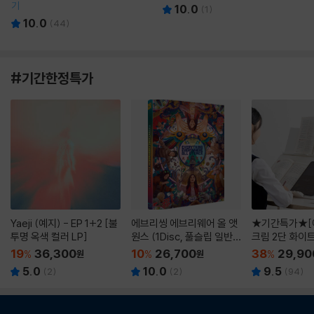
기
10.0
(
1
)
10.0
(
44
)
#기간한정특가
Yaeji (예지) - EP 1+2 [불
에브리씽 에브리웨어 올 앳
★기간특가★[
투명 옥색 컬러 LP]
원스 (1Disc, 풀슬립 일반
크림 2단 화이
판) : 블루레이
19
36,300
10
26,700
38
29,90
%
원
%
원
%
5.0
10.0
9.5
(
2
)
(
2
)
(
94
)