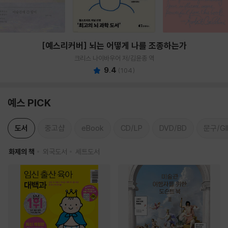
[예스리커버] 뇌는 어떻게 나를 조종하는가
크리스 나이바우어 저/김윤종 역
9.4
(
104
)
예스 PICK
도서
중고샵
eBook
CD/LP
DVD/BD
문구/GI
화제의 책
외국도서
세트도서