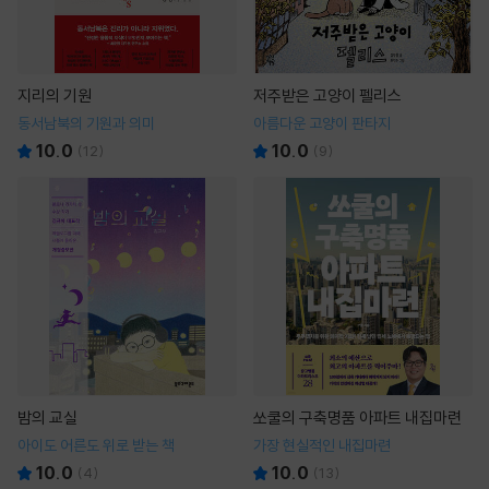
지리의 기원
저주받은 고양이 펠리스
동서남북의 기원과 의미
아름다운 고양이 판타지
10.0
10.0
(
12
)
(
9
)
밤의 교실
쏘쿨의 구축명품 아파트 내집마련
아이도 어른도 위로 받는 책
가장 현실적인 내집마련
10.0
10.0
(
4
)
(
13
)