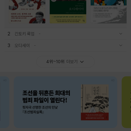
2
긴토키 룩업
관련상품 보이기/감축
3
오디세이
관련상품 보이기/감축
4위~10위
더보기