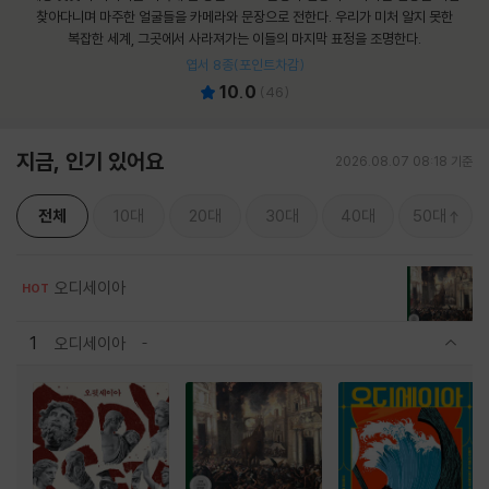
찾아다니며 마주한 얼굴들을 카메라와 문장으로 전한다. 우리가 미처 알지 못한
복잡한 세계, 그곳에서 사라져가는 이들의 마지막 표정을 조명한다.
엽서 8종(포인트차감)
10.0
(
46
)
지금, 인기 있어요
2026.08.07 08:18 기준
전체
10대
20대
30대
40대
50대
오디세이아
HOT
1
오디세이아
관련상품 보이기/감축