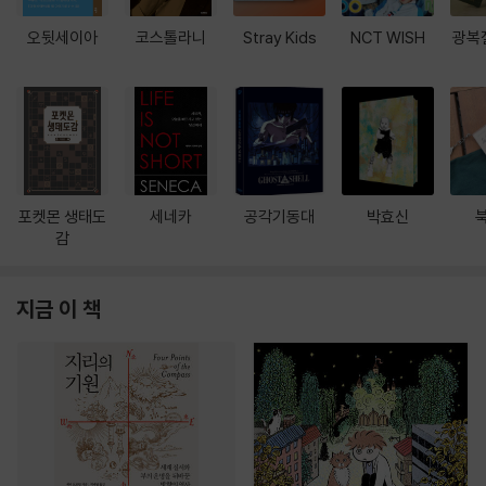
오뒷세이아
코스톨라니
Stray Kids
NCT WISH
광복
포켓몬 생태도
세네카
공각기동대
박효신
감
지금 이 책