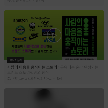
금수정 글/서영 그림
찰리북
북트레일러
사람의 마음을 움직이는 스토리
공유되는 순간 완성되는
브랜드 스토리텔링의 원칙
로빈 랜디,그레그 브라운 저/최은아 역
알레