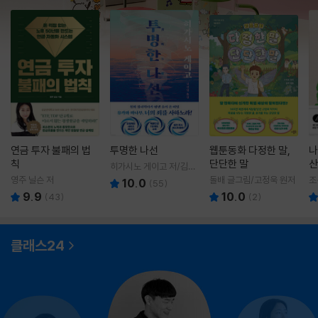
연금 투자 불패의 법
투명한 나선
웹툰동화 다정한 말,
나
칙
단단한 말
산
히가시노 게이고 저/김선
영 역
영주 닐슨 저
돌배 글그림/고정욱 원저
조
10.0
(
55
)
9.9
10.0
(
43
)
(
2
)
클래스24