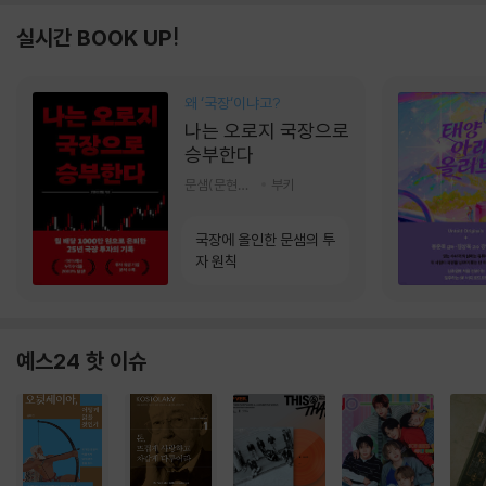
실시간 BOOK UP!
왜 ‘국장‘이냐고?
나는 오로지 국장으로
승부한다
문샘(문현철) 저
부키
국장에 올인한 문샘의 투
자 원칙
예스24 핫 이슈