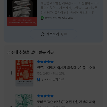
제공받고 작성한 리뷰입니다 사람들이 저마다
등껍질을 달고 사는 세계, 교통사고 후 천사를
만난 남자, 고인이 남긴 영상이 재생되는 장례
식장에서 똥을 싼 개. 이 책에는 몇 줄만 읽어도
w*******9
님의 리뷰
YES마니아 : 로얄
그다음 장면이 궁금해지는 이야기들이 가득하
다. 한 편만 읽고 덮으려 했는데, 다음 이야기로
넘어가 있었다. 소설을 읽으면서 잘 만든 단편
새로보기
1/10
애니메이션 여러 편을 차례로 보는 기분이 들었
다. (이건 저자가 픽사 애니메이터라는 소개 글
을 봐서 더 그렇게 생각했을 수도 있다.) 장면은
선명하게 그려졌고, 한 편이 끝날 때마다 질문
금주에 추천을 많이 받은 리뷰
이 뒤따라왔다. 감출 수 없는 세계는 더 다정할
까 「등껍질」의 세계에서 사람들은 저마다 다른
리뷰 총점
등껍질을 달고 살아간다. 몸의 일부이면서 한
인류는 이렇게 역사가 되었다 <인류는 어떻게
사람을 표현하는 수단
1
역사가 되었나>
추천 24건
댓글 25건
y****n
님의 리뷰
YES마니아 : 플래티넘
리뷰 총점
로버트 잭슨 베넷 《오염된 잔》, 가상의 제국이