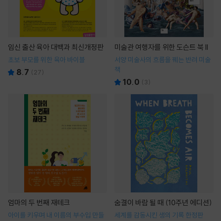
임신 출산 육아 대백과 최신개정판
미술관 여행자를 위한 도슨트 북 II
초보 부모를 위한 육아 바이블
서양 미술사의 흐름을 꿰는 반려 미술
책
8.7
(
27
)
10.0
(
3
)
엄마의 두 번째 재테크
숨결이 바람 될 때 (10주년 에디션)
아이를 키우며 내 이름의 부수입 만들
세계를 감동시킨 생의 기록 한정판