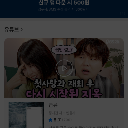
신규 앱 다운 시 500원
앱푸시/SMS 수신 동의 시 600원 더!
1
/
6
유튜브
급류
정대건 저
민음사
8.7
(
700
)