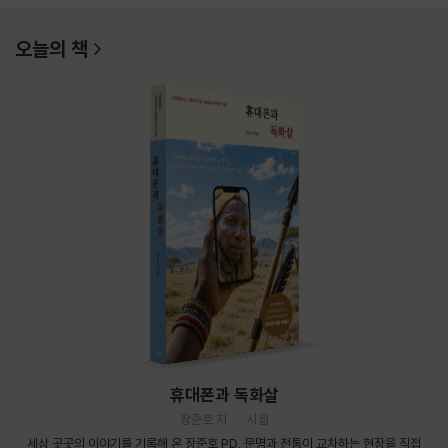
오늘의 책
휴대폰과 독화살
장준호 저
시월
세상 곳곳의 이야기를 기록해 온 장준호 PD. 문명과 전통이 교차하는 현장을 직접