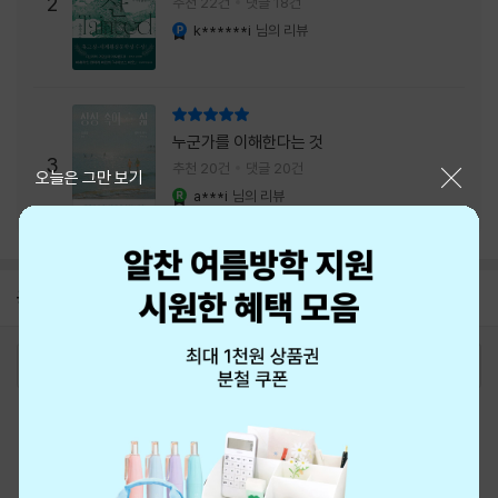
주는 실감과 미스터리 사건의 치밀함이 이루어
2
추천 22건
댓글 18건
내는 최상의 시너지...
k******i
님의 리뷰
YES마니아 : 플래티넘
리뷰 총점
누군가를 이해한다는 것
3
추천 20건
댓글 20건
닫기
오늘은 그만 보기
a***i
님의 리뷰
YES마니아 : 로얄
공지
8월 신용카드 무이자할부 안내
2026-08-01
로그인
최근 본 상품
주문/배송
고객센터 1544-3800
티켓 1544-6399
중고샵 1566-4295
eBook 1:1문의/채팅상담
예스이십사(주) 사업자 정보