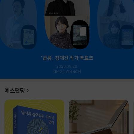
『급류』 정대건 작가 북토크
2026.08.28.
예스24 강서NC점
예스펀딩