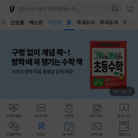
어린이
벤트
신상품
베스트
독후감
홈
국내도서
외국도서
중고샵
웰컴메뉴 모두보기
어린이
18
/
20
크레마클럽
독서기록
사은품
예스펀딩
클래스24
AI일문백답
리딩런
출석체크
혜택모음
매장안내