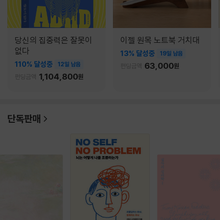
당신의 집중력은 잘못이
이젤 원목 노트북 거치대
없다
13% 달성중
19일 남음
110% 달성중
12일 남음
63,000
펀딩금액
원
1,104,800
펀딩금액
원
단독판매