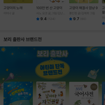
고양이의 노래
100만 번 산 고양이
고양이 해결사 깜냥 9
고
활
이미나 글
사노 요코 글,그림/김난주
홍민정 글/김재희 그림
렇
역
이
9.4
9.7
(
124
)
(
60
)
보리 출판사 브랜드전