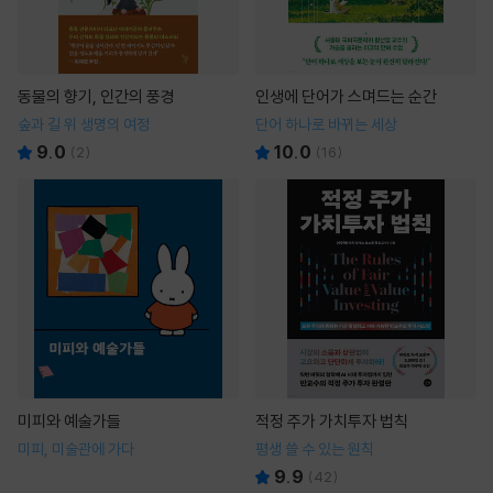
동물의 향기, 인간의 풍경
인생에 단어가 스며드는 순간
숲과 길 위 생명의 여정
단어 하나로 바뀌는 세상
9.0
10.0
(
2
)
(
16
)
미피와 예술가들
적정 주가 가치투자 법칙
미피, 미술관에 가다
평생 쓸 수 있는 원칙
9.9
(
42
)