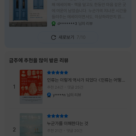
째 에세이북- 책을 덮고도 한동안 마음 깊은 곳
에 여운이 남았습니다. 누군가의 지나온 시간을
들려주는 에세이이면서도, 이상하리만치 읽는
사람 자신의 삶을 다시 돌아보게 만드는 책이었
d*******3
님의 리뷰
YES마니아 : 로얄
습니다. 그래서 이 책은 단순히 한 사람의 기록
으로 머물지 않고, 각자의 상처와 후회, 다 지나
새로보기
7/10
온 줄 알았던 마음의 결을 가만히 비추는 거울
처럼 다가왔습니다. 무엇보다 좋았던 점은 이
책이 큰 목소리로 삶의 답을 가르치려 하지 않
는다는 것, 대신 지나온 시간 속에서 비로소 알
금주에 추천을 많이 받은 리뷰
아차리게 되는 감정들, 놓아야 지켜지는 것들이
있고 무너지지 않는 것보다 다시 일어서는 일이
리뷰 총점
더 중요하다는 사실을 담담하게 보여줍니다. 그
인류는 이렇게 역사가 되었다 <인류는 어떻게
래서 읽는 내내 위로가 과장되지 않았고, 오히
1
역사가 되었나>
추천 24건
댓글 25건
려 그 절제된 진심 덕분에 더 오래 마음에 남았
y****n
님의 리뷰
YES마니아 : 플래티넘
습니다. 책 곳곳에
리뷰 총점
누군가를 이해한다는 것
2
추천 21건
댓글 20건