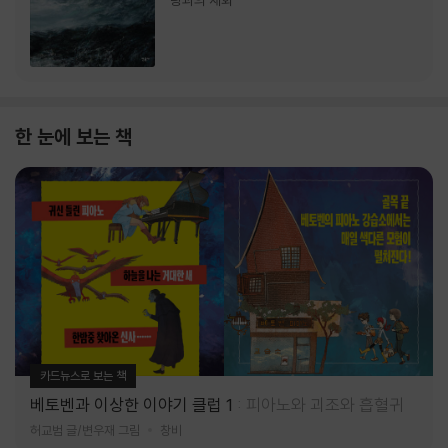
랑과의 재회
한 눈에 보는 책
카드뉴스로 보는 책
베토벤과 이상한 이야기 클럽 1
피아노와 괴조와 흡혈귀
허교범 글/변우재 그림
창비