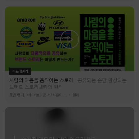
북트레일러
사람의 마음을 움직이는 스토리
공유되는 순간 완성되는
브랜드 스토리텔링의 원칙
로빈 랜디,그레그 브라운 저/최은아 역
알레