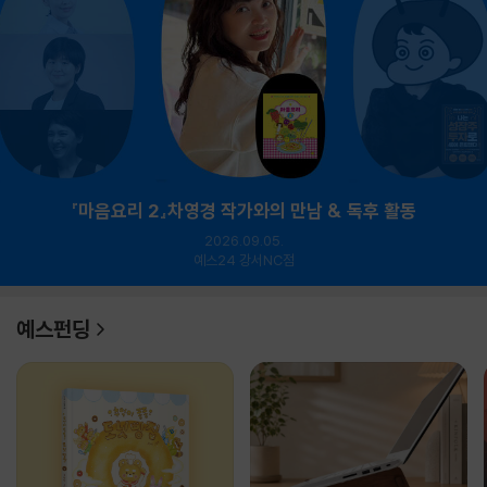
『마음요리 2』차영경 작가와의 만남 & 독후 활동
2026.09.05.
예스24 강서NC점
예스펀딩