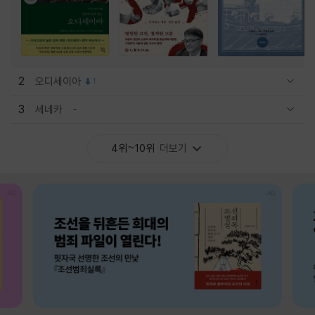
2
오디세이아
1
관련상품 보이기/감축
3
세네카
관련상품 보이기/감축
4위~10위
더보기