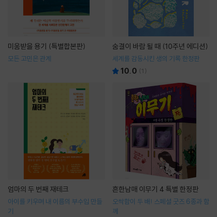
미움받을 용기 (특별합본판)
숨결이 바람 될 때 (10주년 에디션)
모든 고민은 관계
세계를 감동시킨 생의 기록 한정판
10.0
(
1
)
엄마의 두 번째 재테크
흔한남매 이무기 4 특별 한정판
아이를 키우며 내 이름의 부수입 만들
오싹함이 두 배! 스페셜 굿즈 6종과 함
기
께