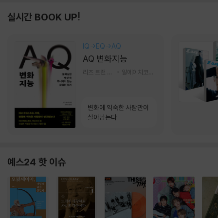
실시간 BOOK UP!
IQ→EQ→AQ
AQ 변화지능
리즈 트랜 저/한미선 역
알에이치코리아(RHK)
변화에 익숙한 사람만이
살아남는다
예스24 핫 이슈