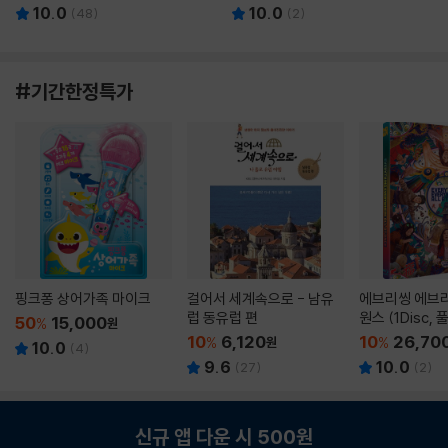
10.0
10.0
(
48
)
(
2
)
#기간한정특가
핑크퐁 상어가족 마이크
걸어서 세계속으로 - 남유
에브리씽 에브리
럽 동유럽 편
원스 (1Disc,
50
15,000
%
원
판) : 블루레이
10
6,120
10
26,70
%
원
%
10.0
(
4
)
9.6
10.0
(
27
)
(
2
)
신규 앱 다운 시 500원