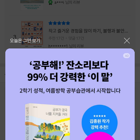
a***i
님의 리뷰
YES마니아 : 로얄
리뷰 총점
작고 즐거운 경험을 많이 하기, 불행과 불안을
3
회피하지 말기, 그리고 좋은 사람을 많이 만나
추천 17건
댓글 17건
닫기
오늘은 그만 보기
기.
h*******1
님의 리뷰
공지
26년 NBCI 수상 안내
2026-08-01
로그인
최근 본 상품
주문/배송
고객센터 1544-3800
티켓 1544-6399
중고샵 1566-4295
eBook 1:1문의/채팅상담
예스이십사(주) 사업자 정보
이용약관
개인정보처리방침
청소년보호정책
PC버전
회사소개
거래처관계자께