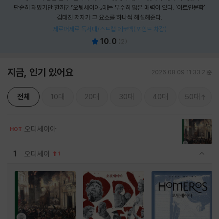
단순히 재밌기만 할까? 『오뒷세이아』에는 무수히 많은 매력이 있다. '아트인문학'
김태진 저자가 그 요소를 하나씩 해설해준다.
제로퍼제로 독서대/스트랩 에코백(포인트 차감)
10.0
(
2
)
지금, 인기 있어요
2026.08.09 11:33 기준
전체
10대
20대
30대
40대
50대
오디세이아
HOT
1
오디세이
1
관련상품 보이기/감축