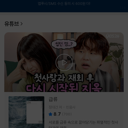
앱푸시/SMS 수신 동의 시 600원 더!
1
/
6
유튜브
급류
정대건 저
민음사
8.7
(
700
)
서로를 급류 속으로 끌어당기는 파멸적인 첫사