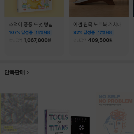
추억이 퐁퐁 도넛 빵집
이젤 원목 노트북 거치대
107% 달성중
82% 달성중
14일 남음
17일 남음
1,067,800
409,500
펀딩금액
원
펀딩금액
원
단독판매