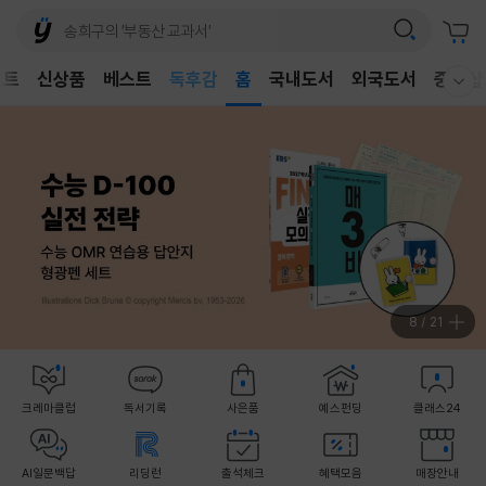
벤트
신상품
베스트
어린이
홈
국내도서
외국도서
중고샵
웰컴메뉴 모두보기
독후감
어린이
8
/
21
크레마클럽
독서기록
사은품
예스펀딩
클래스24
AI일문백답
리딩런
출석체크
혜택모음
매장안내