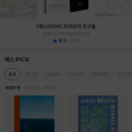
[예스리커버] 타이탄의 도구들
팀 페리스 저/박선령,정지현 공역
9.3
(
1,396
)
예스 PICK
도서
중고샵
eBook
CD/LP
DVD/BD
문구/GI
화제의 책
외국도서
세트도서