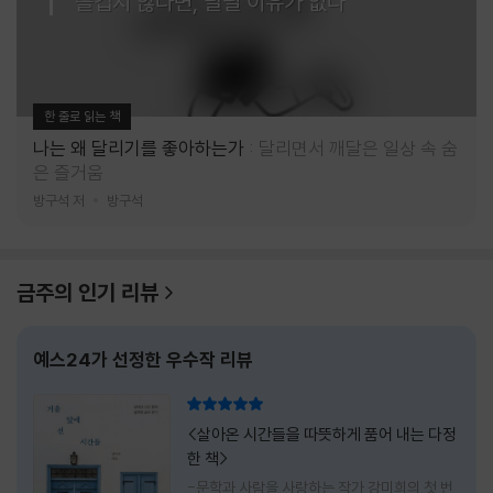
즐겁지 않다면, 달릴 이유가 없다
한 줄로 읽는 책
나는 왜 달리기를 좋아하는가
달리면서 깨달은 일상 속 숨
은 즐거움
방구석 저
방구석
금주의 인기 리뷰
예스24가 선정한 우수작 리뷰
리뷰 총점
<살아온 시간들을 따뜻하게 품어 내는 다정
한 책>
-문학과 사람을 사랑하는 작가 강미희의 첫 번