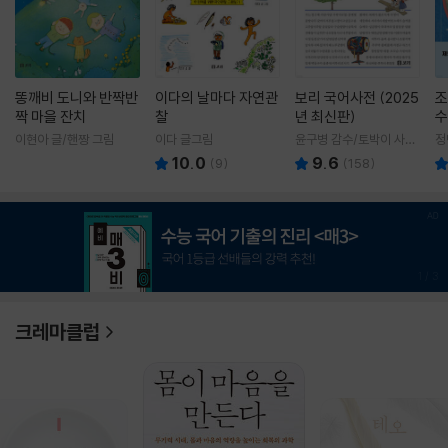
똥깨비 도니와 반짝반
이다의 날마다 자연관
보리 국어사전 (2025
조
짝 마을 잔치
찰
년 최신판)
수
이현아 글/핸짱 그림
이다 글그림
윤구병 감수/토박이 사전
정
편찬실 편
10.0
9.6
(
9
)
(
158
)
1
/
3
크레마클럽