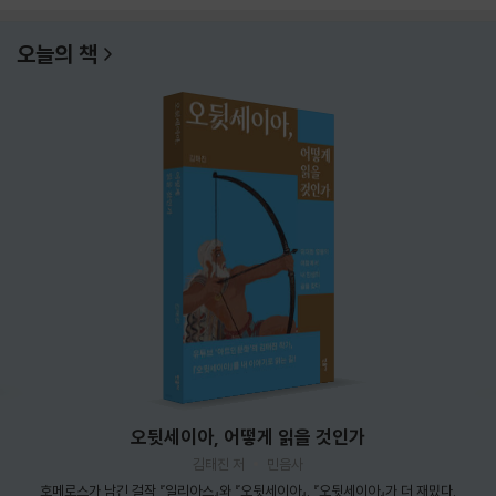
오늘의 책
오뒷세이아, 어떻게 읽을 것인가
김태진 저
민음사
호메로스가 남긴 걸작 『일리아스』와 『오뒷세이아』. 『오뒷세이아』가 더 재밌다.