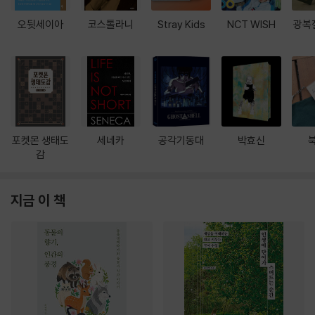
오뒷세이아
코스톨라니
Stray Kids
NCT WISH
광복
포켓몬 생태도
세네카
공각기동대
박효신
감
지금 이 책