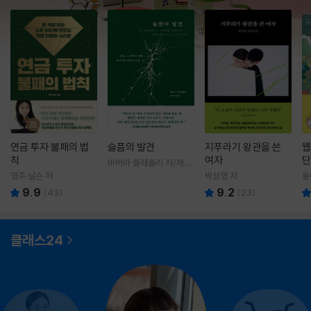
연금 투자 불패의 법
슬픔의 발견
지푸라기 왕관을 쓴
웹
칙
여자
단
바버라 블래츨리 저/제효
영 역
영주 닐슨 저
박상영 저
돌
9.9
9.2
(
43
)
(
23
)
클래스24