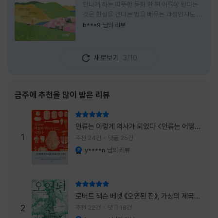
만나게 하는 따뜻한 동화 한 편 어른이 된다는
것은 현실을 견디는 법을 배우는 과정인지도 모
른다. 해야 할 일은 늘어나고, 책임은 무거워지
b***9
님의 리뷰
며, 마음껏 웃거나 울 수 있는 순간은 점점 줄어
든다. 어느새 우리는 어린 시절의 순수함보다
효율과 성과를 먼저 생각하는 사람이 되어간다.
새로보기
3/10
『어쩌면 동화는 어른을 위한 것 2 – 지친 영혼
을 위한 동심 처방』은 바로 그런 어른들에게 잠
시 쉬어가라고 손을 내미는 책이다. 처음 책 제
목을 보았을 때는 동화를 다시 읽는 감성 에세
금주에 추천을 많이 받은 리뷰
이 정도로 생각했다. 하지만 책장을 넘길수록
깨닫게 된다. 동화는 아이들만을 위한 이야기가
리뷰 총점
아니라, 삶에 지친 어른들의 마음을 치유하는
인류는 이렇게 역사가 되었다 <인류는 어떻게
가장 순수한 언어라는 사실을 말이다. 이 책은
1
역사가 되었나>
추천 24건
댓글 25건
익숙한
y****n
님의 리뷰
YES마니아 : 플래티넘
리뷰 총점
로버트 잭슨 베넷 《오염된 잔》, 가상의 제국이
주는 실감과 미스터리 사건의 치밀함이 이루어
2
추천 22건
댓글 18건
내는 최상의 시너지...
YES마니아 : 플래티넘