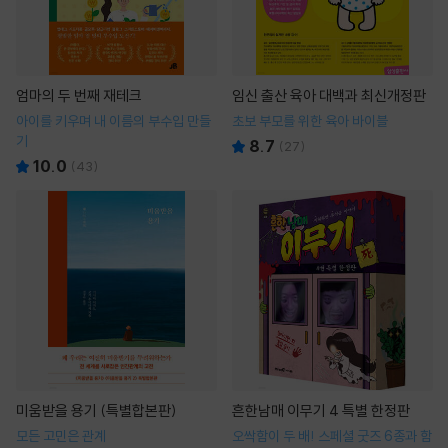
엄마의 두 번째 재테크
임신 출산 육아 대백과 최신개정판
아이를 키우며 내 이름의 부수입 만들
초보 부모를 위한 육아 바이블
기
8.7
(
27
)
10.0
(
43
)
미움받을 용기 (특별합본판)
흔한남매 이무기 4 특별 한정판
모든 고민은 관계
오싹함이 두 배! 스페셜 굿즈 6종과 함