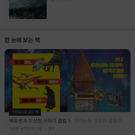
한 눈에 보는 책
카드뉴스로 보는 책
베토벤과 이상한 이야기 클럽 1
피아노와 괴조와 흡혈귀
허교범 글/변우재 그림
창비