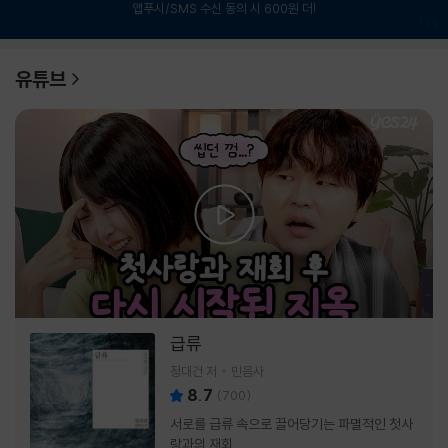
앱푸시/SMS 수신 동의 시 600원 더!
1
/
6
유튜브
급류
정대건 저
민음사
8.7
(
700
)
서로를 급류 속으로 끌어당기는 파멸적인 첫사
랑과의 재회