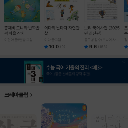
똥깨비 도니와 반짝반
이다의 날마다 자연관
보리 국어사전 (2025
조
짝 마을 잔치
찰
년 최신판)
수
이현아 글/핸짱 그림
이다 글그림
윤구병 감수/토박이 사전
정
편찬실 편
10.0
9.6
(
9
)
(
158
)
1
/
3
크레마클럽