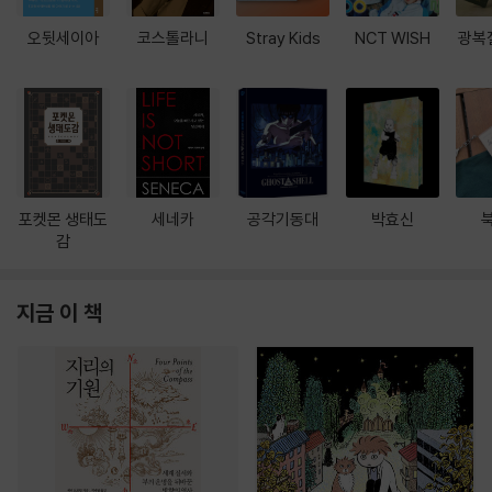
오뒷세이아
코스톨라니
Stray Kids
NCT WISH
광복
포켓몬 생태도
세네카
공각기동대
박효신
감
지금 이 책