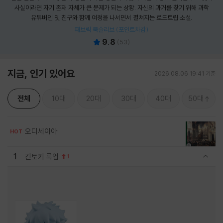
사실이라면 자기 존재 자체가 큰 문제가 되는 상황. 자신의 과거를 찾기 위해 과학
유튜버인 옛 친구와 함께 여정을 나서면서 펼쳐지는 로드트립 소설.
패브릭 북슬리브 (포인트차감)
9.8
(
53
)
지금, 인기 있어요
2026.08.06 19:41 기준
전체
10대
20대
30대
40대
50대
오디세이아
HOT
1
긴토키 룩업
1
관련상품 보이기/감축