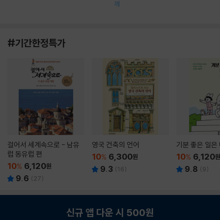
께
#기간한정특가
걸어서 세계속으로 - 남유
영국 건축의 언어
기분 좋은 일은
럽 동유럽 편
10
6,300
10
6,120
%
원
%
10
6,120
%
원
9.3
9.8
(
16
)
(
9
)
9.6
(
27
)
신규 앱 다운 시 500원