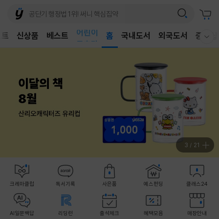
어린이
벤트
신상품
베스트
독후감
홈
국내도서
외국도서
중고샵
웰컴메뉴 모두보기
어린이
3
/
21
크레마클럽
독서기록
사은품
예스펀딩
클래스24
AI일문백답
리딩런
출석체크
혜택모음
매장안내