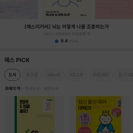
[예스리커버] 뇌는 어떻게 나를 조종하는가
크리스 나이바우어 저/김윤종 역
9.4
(
104
)
예스 PICK
도서
중고샵
eBook
CD/LP
DVD/BD
문구/GI
화제의 책
외국도서
세트도서