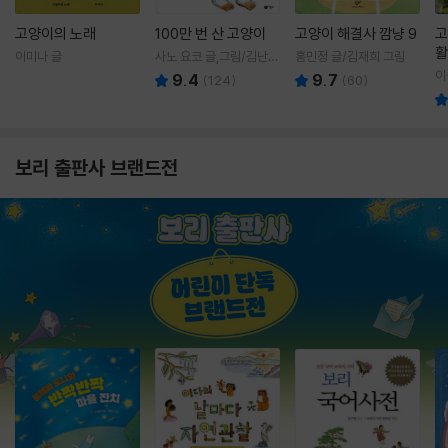
고양이의 노래
100만 번 산 고양이
고양이 해결사 깜냥 9
고
활
이미나 글
사노 요코 글,그림/김난주
홍민정 글/김재희 그림
렇
역
이
9.4
9.7
(
124
)
(
60
)
보리 출판사 브랜드전