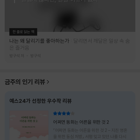
한 줄로 읽는 책
나는 왜 달리기를 좋아하는가
달리면서 깨달은 일상 속 숨
은 즐거움
방구석 저
방구석
금주의 인기 리뷰
예스24가 선정한 우수작 리뷰
리뷰 총점
어쩌면 동화는 어른을 위한 것 2
『어쩌면 동화는 어른을 위한 것 2 – 지친 영혼
을 위한 동심 처방』 서평 잊고 있던 나를 다시