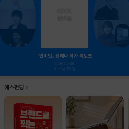
『인비인』 성해나 작가 북토크
2026.09.05.
예스24 구의점
예스펀딩