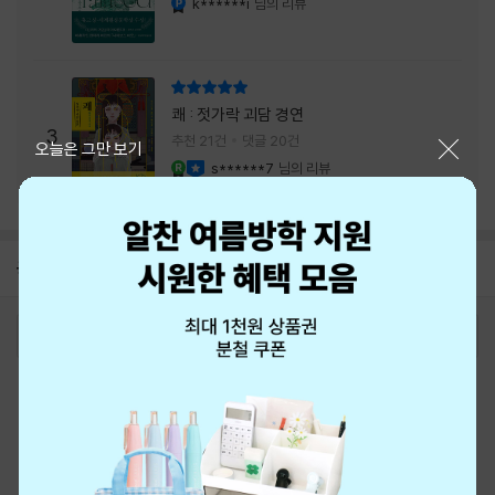
k******i
님의 리뷰
리뷰 총점
쾌 : 젓가락 괴담 경연
3
추천 21건
댓글 20건
닫기
오늘은 그만 보기
s******7
님의 리뷰
YES마니아 : 로얄
이달의 사락
공지
8월 신용카드 무이자할부 안내
2026-08-01
로그인
최근 본 상품
주문/배송
고객센터 1544-3800
티켓 1544-6399
중고샵 1566-4295
eBook 1:1문의/채팅상담
예스이십사(주) 사업자 정보
이용약관
개인정보처리방침
청소년보호정책
PC버전
회사소개
거래처관계자께