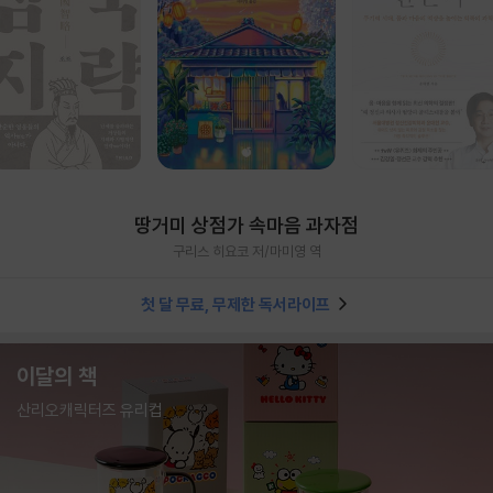
땅거미 상점가 속마음 과자점
구리스 히요코 저/마미영 역
첫 달 무료, 무제한 독서라이프
이달의 책
산리오캐릭터즈 유리컵