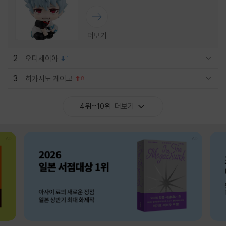
더보기
2
오디세이아
1
관련상품 보이기/감축
3
히가시노 게이고
8
관련상품 보이기/감축
4위~10위
더보기