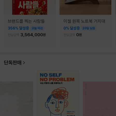
브랜드를 찍는 사람들
이젤 원목 노트북 거치대
356% 달성중
0% 달성중
오늘 마감
20일 남음
3,564,000
0
펀딩금액
원
펀딩금액
원
단독판매