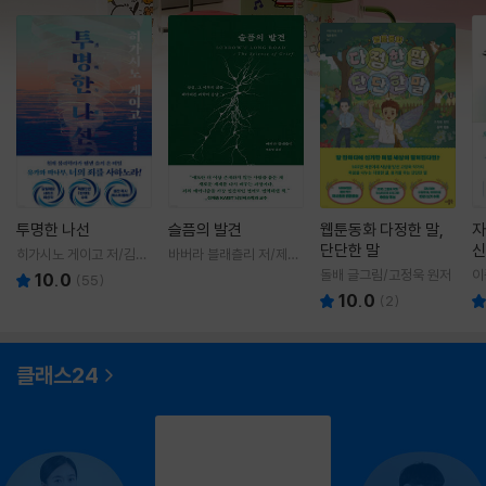
투명한 나선
슬픔의 발견
웹툰동화 다정한 말,
자
단단한 말
신
히가시노 게이고 저/김선
바버라 블래츨리 저/제효
영 역
영 역
돌배 글그림/고정욱 원저
이
10.0
(
55
)
10.0
(
2
)
클래스24