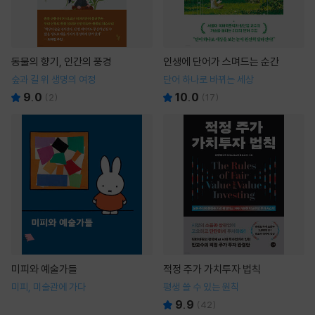
동물의 향기, 인간의 풍경
인생에 단어가 스며드는 순간
숲과 길 위 생명의 여정
단어 하나로 바뀌는 세상
9.0
10.0
(
2
)
(
17
)
미피와 예술가들
적정 주가 가치투자 법칙
미피, 미술관에 가다
평생 쓸 수 있는 원칙
9.9
(
42
)