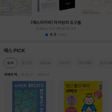
[예스리커버] 타이탄의 도구들
팀 페리스 저/박선령,정지현 공역
9.3
(
1,396
)
예스 PICK
도서
중고샵
eBook
CD/LP
DVD/BD
문구/GI
화제의 책
외국도서
세트도서