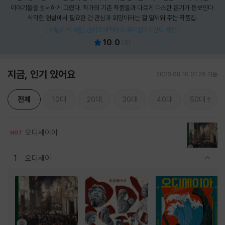
이야기들을 섬세하게 그렸다. 작가의 기존 작품들과 다르게 따스한 온기가 돋보인다.
삭막한 현실에서 필요한 건 관심과 희망이라는 걸 일깨워 주는 작품집.
[이달의 책 8월] 산리오캐릭터즈 유리컵 (포인트 차감)
10.0
(
3
)
지금, 인기 있어요
2026.08.10 01:26 기준
전체
10대
20대
30대
40대
50대
오디세이아
HOT
1
오디세이
관련상품 보이기/감축