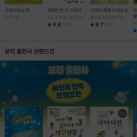
고양이의 노래
100만 번 산 고양이
고양이 해결사 깜냥 9
고
활
이미나 글
사노 요코 글,그림/김난주
홍민정 글/김재희 그림
렇
역
이
9.4
9.7
(
124
)
(
60
)
보리 출판사 브랜드전