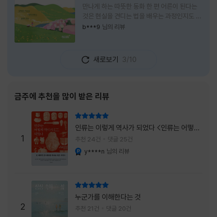
만나게 하는 따뜻한 동화 한 편 어른이 된다는
것은 현실을 견디는 법을 배우는 과정인지도 모
른다. 해야 할 일은 늘어나고, 책임은 무거워지
b***9
님의 리뷰
며, 마음껏 웃거나 울 수 있는 순간은 점점 줄어
든다. 어느새 우리는 어린 시절의 순수함보다
효율과 성과를 먼저 생각하는 사람이 되어간다.
새로보기
3/10
『어쩌면 동화는 어른을 위한 것 2 – 지친 영혼
을 위한 동심 처방』은 바로 그런 어른들에게 잠
시 쉬어가라고 손을 내미는 책이다. 처음 책 제
목을 보았을 때는 동화를 다시 읽는 감성 에세
금주에 추천을 많이 받은 리뷰
이 정도로 생각했다. 하지만 책장을 넘길수록
깨닫게 된다. 동화는 아이들만을 위한 이야기가
리뷰 총점
아니라, 삶에 지친 어른들의 마음을 치유하는
인류는 이렇게 역사가 되었다 <인류는 어떻게
가장 순수한 언어라는 사실을 말이다. 이 책은
1
역사가 되었나>
추천 24건
댓글 25건
익숙한
y****n
님의 리뷰
YES마니아 : 플래티넘
리뷰 총점
누군가를 이해한다는 것
2
추천 21건
댓글 20건