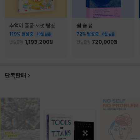
추억이 퐁퐁 도넛 빵집
쉼 숨 섬
119% 달성중
72% 달성중
13일 남음
8일 남음
1,193,200
720,000
펀딩금액
원
펀딩금액
원
단독판매