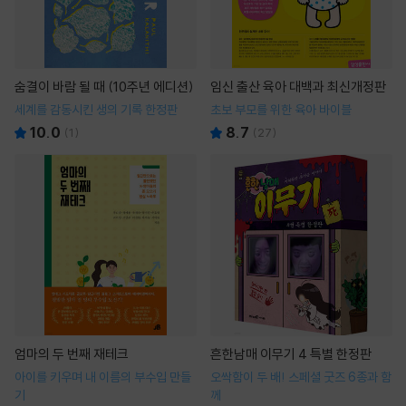
숨결이 바람 될 때 (10주년 에디션)
임신 출산 육아 대백과 최신개정판
세계를 감동시킨 생의 기록 한정판
초보 부모를 위한 육아 바이블
10.0
8.7
(
1
)
(
27
)
엄마의 두 번째 재테크
흔한남매 이무기 4 특별 한정판
아이를 키우며 내 이름의 부수입 만들
오싹함이 두 배! 스페셜 굿즈 6종과 함
기
께