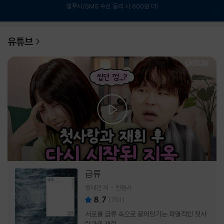
앱푸시/SMS 수신 동의 시 600원 더!
1
/
6
유튜브
급류
정대건 저
민음사
8.7
(
701
)
서로를 급류 속으로 끌어당기는 파멸적인 첫사