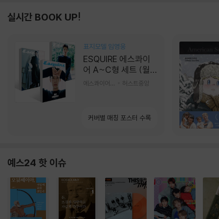
실시간 BOOK UP!
표지모델 임영웅
ESQUIRE 에스콰이
어 A~C형 세트 (월
간) : 9월 [2026]
에스콰이어편집부 편
허스트중앙
커버별 매칭 포스터 수록
예스24 핫 이슈