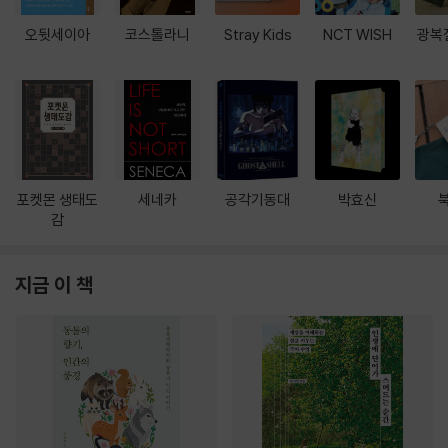
오뒷세이아
코스톨라니
Stray Kids
NCT WISH
광복
포켓몬 생태도
세네카
공각기동대
박효신
감
지금 이 책