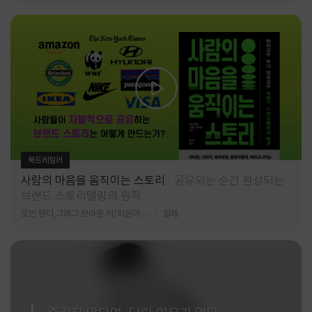
북트레일러
사람의 마음을 움직이는 스토리
공유되는 순간 완성되는
브랜드 스토리텔링의 원칙
로빈 랜디,그레그 브라운 저/최은아 역
알레