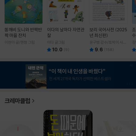
똥깨비 도니와 반짝반
이다의 날마다 자연관
보리 국어사전 (2025
조
짝 마을 잔치
찰
년 최신판)
수
이현아 글/핸짱 그림
이다 글그림
윤구병 감수/토박이 사전
정
편찬실 편
10.0
9.6
(
9
)
(
158
)
1
/
3
크레마클럽