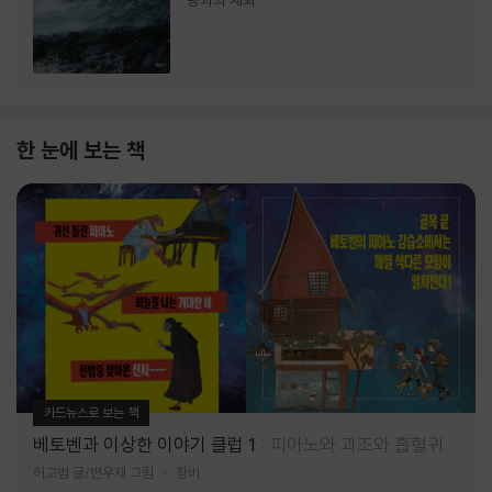
랑과의 재회
한 눈에 보는 책
카드뉴스로 보는 책
베토벤과 이상한 이야기 클럽 1
피아노와 괴조와 흡혈귀
허교범 글/변우재 그림
창비