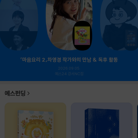
『마음요리 2』차영경 작가와의 만남 & 독후 활동
2026.09.05.
예스24 강서NC점
예스펀딩