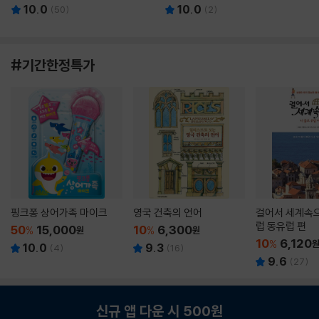
10.0
10.0
(
50
)
(
2
)
#기간한정특가
핑크퐁 상어가족 마이크
영국 건축의 언어
걸어서 세계속으
럽 동유럽 편
50
15,000
10
6,300
%
원
%
원
10
6,120
%
10.0
9.3
(
4
)
(
16
)
9.6
(
27
)
신규 앱 다운 시 500원