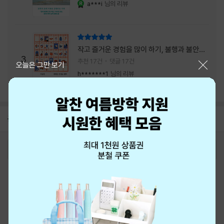
a***i
님의 리뷰
YES마니아 : 로얄
리뷰 총점
작고 즐거운 경험을 많이 하기, 불행과 불안을
3
회피하지 말기, 그리고 좋은 사람을 많이 만나
추천 17건
댓글 17건
닫기
오늘은 그만 보기
기.
h*******1
님의 리뷰
공지
8월 신용카드 무이자할부 안내
2026-08-01
로그인
최근 본 상품
주문/배송
고객센터 1544-3800
티켓 1544-6399
중고샵 1566-4295
eBook 1:1문의/채팅상담
예스이십사(주) 사업자 정보
이용약관
개인정보처리방침
청소년보호정책
PC버전
회사소개
거래처관계자께