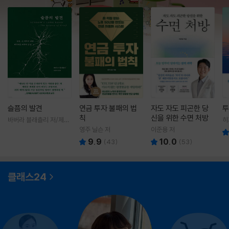
슬픔의 발견
연금 투자 불패의 법
자도 자도 피곤한 당
투
칙
신을 위한 수면 처방
바버라 블래츨리 저/제효
히
영 역
영
영주 닐슨 저
이준용 저
9.9
10.0
(
43
)
(
53
)
클래스24