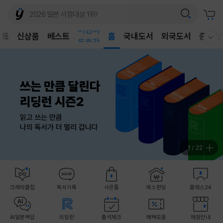
어린이
벤트
신상품
베스트
독후감
홈
국내도서
외국도서
중고샵
웰컴메뉴 모두보기
어린이
1
/
22
크레마클럽
독서기록
사은품
예스펀딩
클래스24
AI일문백답
리딩런
출석체크
혜택모음
매장안내