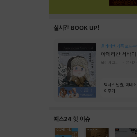
실시간 BOOK UP!
올리버쌤 가족 로드무
아메리칸 서바이
올리버 그랜트,정다운 저
21세
텍사스 탈출, 미네
이주기
예스24 핫 이슈