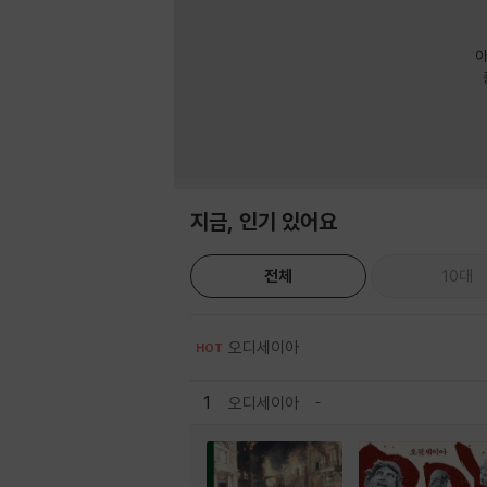
아
지금, 인기 있어요
전체
10대
오디세이아
HOT
1
오디세이아