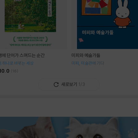
생에 단어가 스며드는 순간
미피와 예술가들
 하나로 바뀌는 세상
미피, 미술관에 가다
10.0
(
16
)
새로보기
1/3