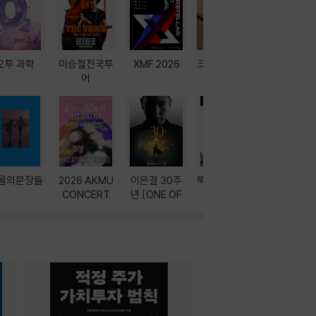
오투 과학
이승철전국투
XMF 2026
크레마 이북 리
방학에는 
어
더기
포터
름의문장들
2026 AKMU
이은결 30주
뚝딱! AI 3대장
이달의 인
CONCERT
년 [ONE OF
과
ONE]