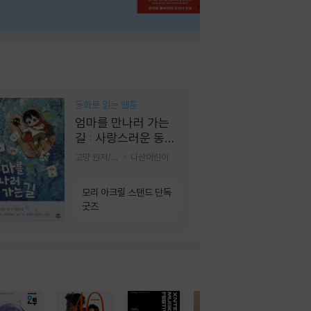
동화로 읽는 웹툰
엄마를 만나러 가는
길 : 사랑스러운 동그
라미
고먕 원저/김영리 글
다산어린이
모리 아크릴 스탠드 단독
굿즈