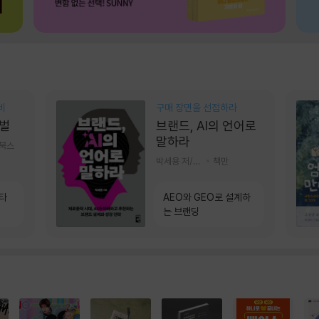
비
구매 장면을 선점하라
벌
브랜드, AI의 언어로
말하라
기북스
박세용 저/정진호 그림
책만
소타
AEO와 GEO로 설계하
는 브랜딩