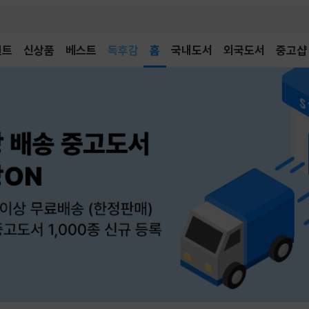
벤트
신상품
베스트
어린이
홈
국내도서
외국도서
중고샵
독후감
어린이