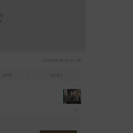
라는
이
2026.08.08 22:47 기준
40대
50대
관련상품 보이기/감축