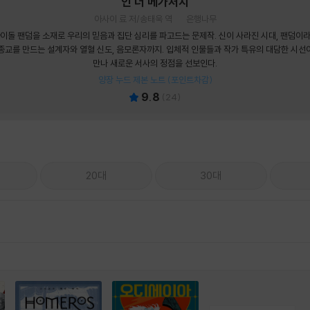
인 더 메가처치
아사이 료 저/송태욱 역
은행나무
이돌 팬덤을 소재로 우리의 믿음과 집단 심리를 파고드는 문제작. 신이 사라진 시대, 팬덤이
종교를 만드는 설계자와 열혈 신도, 음모론자까지. 입체적 인물들과 작가 특유의 대담한 시선
만나 새로운 서사의 정점을 선보인다.
양장 누드 제본 노트 (포인트차감)
9.8
(
24
)
20대
30대