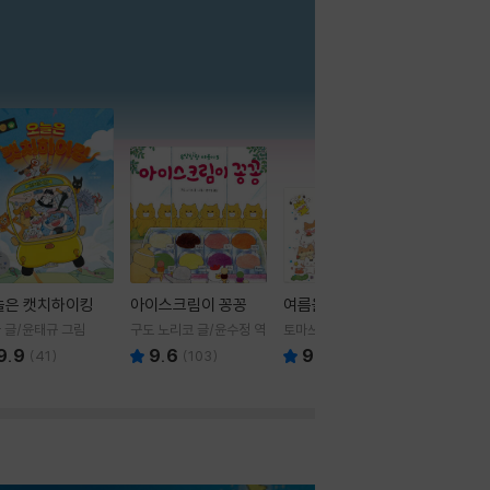
더보기
늘은 캣치하이킹
아이스크림이 꽁꽁
여름을 부탁해
 글/윤태규 그림
구도 노리코 글/윤수정 역
토마쓰리 글그림
9.9
9.6
9.8
(
41
)
(
103
)
(
24
)