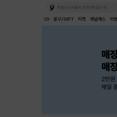
Book
CD/LP
DVD/BD
문구/GIFT
티켓
채널예스
이