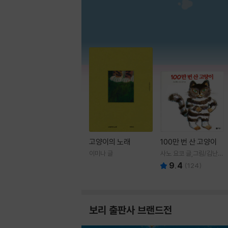
고양이의 노래
100만 번 산 고양이
이미나 글
사노 요코 글,그림/김난주
역
9.4
(
124
)
보리 출판사 브랜드전