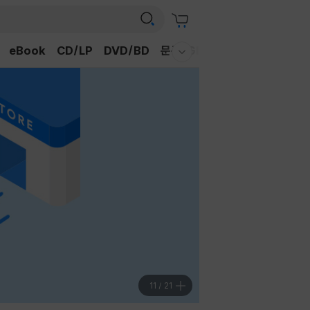
eBook
CD/LP
DVD/BD
문구/GIFT
티켓
채널예스
웰컴메뉴 모두보기
11
/
21