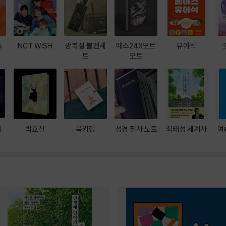
s
NCT WISH
광복절 볼펜세
예스24X모트
유아식
트
모트
대
박효신
북키링
성경 필사 노트
최태성 세계사
여