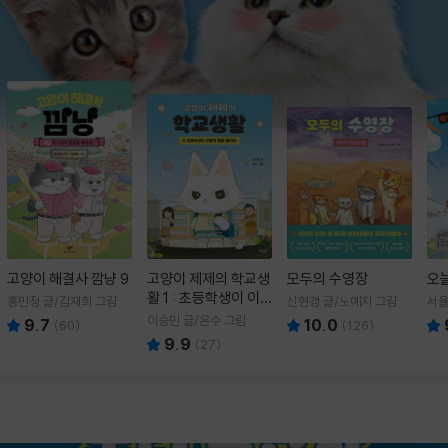
고양이 해결사 깜냥 9
고양이 제제의 학교생
모두의 수영장
오
활 1 : 초등학생이 이
홍민정 글/김재희 그림
신현경 글/노예지 그림
서율
렇게 힘들 줄이야
이승민 글/온수 그림
9.7
10.0
(
60
)
(
126
)
9.9
(
27
)