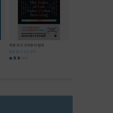
적정 주가 가치투자 법칙
평생 쓸 수 있는 원칙
9.9
(
42
)