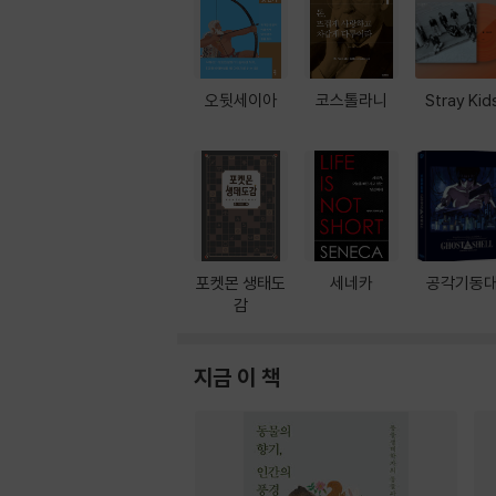
오뒷세이아
코스톨라니
Stray Kid
포켓몬 생태도
세네카
공각기동
감
지금 이 책