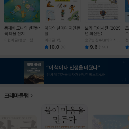
똥깨비 도니와 반짝반
이다의 날마다 자연관
보리 국어사전 (2025
조
짝 마을 잔치
찰
년 최신판)
수
이현아 글/핸짱 그림
이다 글그림
윤구병 감수/토박이 사전
정
편찬실 편
10.0
9.6
(
9
)
(
158
)
1
/
3
크레마클럽