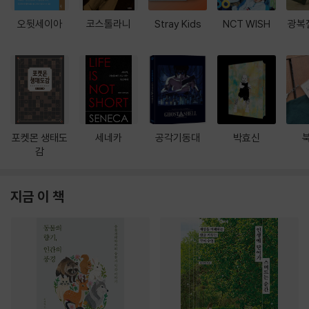
오뒷세이아
코스톨라니
Stray Kids
NCT WISH
광복
포켓몬 생태도
세네카
공각기동대
박효신
감
지금 이 책