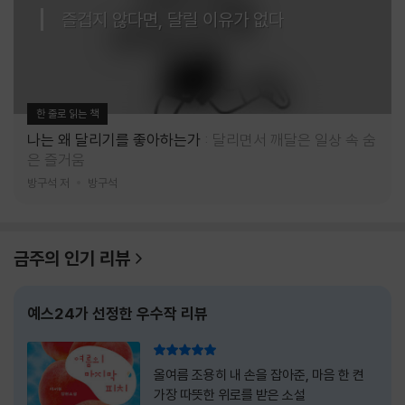
즐겁지 않다면, 달릴 이유가 없다
한 줄로 읽는 책
나는 왜 달리기를 좋아하는가
달리면서 깨달은 일상 속 숨
은 즐거움
방구석 저
방구석
금주의 인기 리뷰
예스24가 선정한 우수작 리뷰
리뷰 총점
올여름 조용히 내 손을 잡아준, 마음 한 켠
가장 따뜻한 위로를 받은 소설