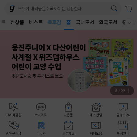
어린이
독후감
벤트
신상품
베스트
홈
국내도서
외국도서
중고샵
어린이
웰컴메뉴 모두보기
7
/
22
크레마클럽
독서기록
사은품
예스펀딩
클래스24
AI일문백답
리딩런
출석체크
혜택모음
매장안내