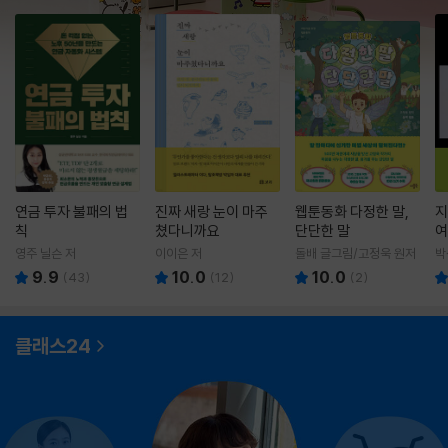
연금 투자 불패의 법
진짜 새랑 눈이 마주
웹툰동화 다정한 말,
지
칙
쳤다니까요
단단한 말
여
영주 닐슨 저
이이은 저
돌배 글그림/고정욱 원저
박
9.9
10.0
10.0
(
43
)
(
12
)
(
2
)
클래스24