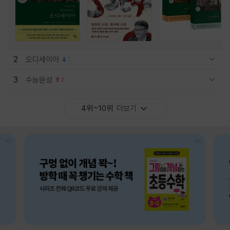
2
오디세이아
1
관련상품 보이기/감축
3
수능완성
2
관련상품 보이기/감축
4위~10위
더보기