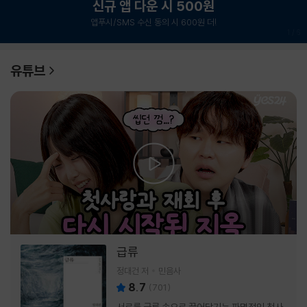
신규 앱 다운 시 500원
앱푸시/SMS 수신 동의 시 600원 더!
1
/
6
유튜브
급류
정대건 저
민음사
8.7
(
701
)