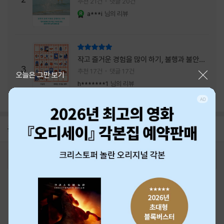
추천 21건
댓글 20건
a***i
님의 리뷰
YES마니아 : 로얄
리뷰 총점
작고 즐거운 경험을 많이 하기, 불행과 불안을
3
회피하지 말기, 그리고 좋은 사람을 많이 만나
추천 17건
댓글 17건
닫기
오늘은 그만 보기
기.
h*******1
님의 리뷰
공지
26년 NBCI 수상 안내
2026-08-01
로그인
최근 본 상품
주문/배송
고객센터 1544-3800
티켓 1544-6399
중고샵 1566-4295
eBook 1:1문의/채팅상담
예스이십사(주) 사업자 정보
이용약관
개인정보처리방침
청소년보호정책