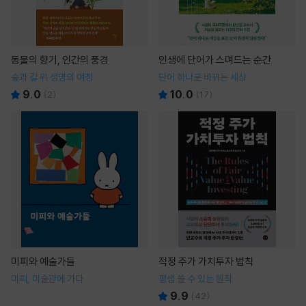
동물의 향기, 인간의 풍경
인생에 단어가 스며드는 순간
숲과 길 위 생명의 여정
단어 하나로 바뀌는 세상
9.0
10.0
(
2
)
(
17
)
미피와 예술가들
적정 주가 가치투자 법칙
미피, 미술관에 가다
평생 쓸 수 있는 원칙
9.9
(
42
)