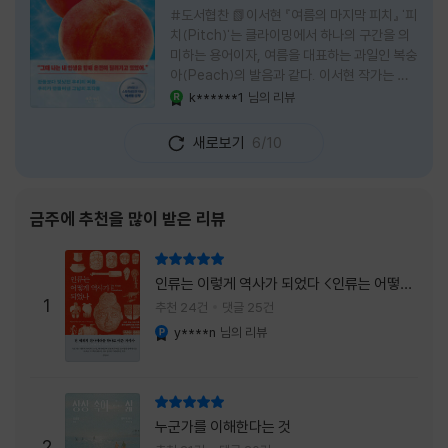
#도서협찬 📗이서현 『여름의 마지막 피치』 '피
치(Pitch)'는 클라이밍에서 하나의 구간을 의
미하는 용어이자, 여름을 대표하는 과일인 복숭
아(Peach)의 발음과 같다. 이서현 작가는 이
중의적인 제목 안에 소설이 전하고 싶은 메시지
k******1
님의 리뷰
YES마니아 : 로얄
를 아름답게 담아내고 있는 것 같다. 복숭아처
럼 가장 달콤하고 찬란한 계절인 여름. 하지만
새로보기
6/10
그 여름도 끝이 있다. 그리고 클라이밍의 피치
처럼 인생 역시 정상까지 단숨에 오를 수 없고,
한 구간씩 묵묵히 올라야 한다. 『여름의 마지막
피치』는 끝나가는 여름의 아쉬움과 새로운 계
금주에 추천을 많이 받은 리뷰
절을 향해 나아가는 마지막 한 걸음을 동시에
의미하는 제목이었다. 소설은 각자의 '여름'을
리뷰 총점
잃어버린 다섯 인물들의 이야기를 담고 있다.
인류는 이렇게 역사가 되었다 <인류는 어떻게
👧연인에게 이별을 통보받고 외모를 향한 악성
1
역사가 되었나>
추천 24건
댓글 25건
댓글로 인해 카메라 앞에 설 수 없게 된 요리 유
y****n
님의 리뷰
YES마니아 : 플래티넘
튜버
리뷰 총점
누군가를 이해한다는 것
2