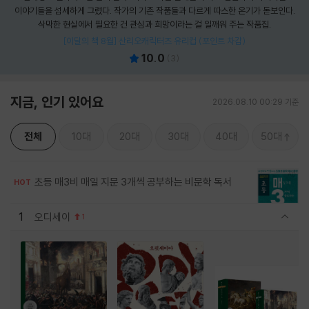
이야기들을 섬세하게 그렸다. 작가의 기존 작품들과 다르게 따스한 온기가 돋보인다.
삭막한 현실에서 필요한 건 관심과 희망이라는 걸 일깨워 주는 작품집.
[이달의 책 8월] 산리오캐릭터즈 유리컵 (포인트 차감)
10.0
(
3
)
지금, 인기 있어요
2026.08.10 00:29 기준
전체
10대
20대
30대
40대
50대
초등 매3비 매일 지문 3개씩 공부하는 비문학 독서
HOT
1
오디세이
1
관련상품 보이기/감축