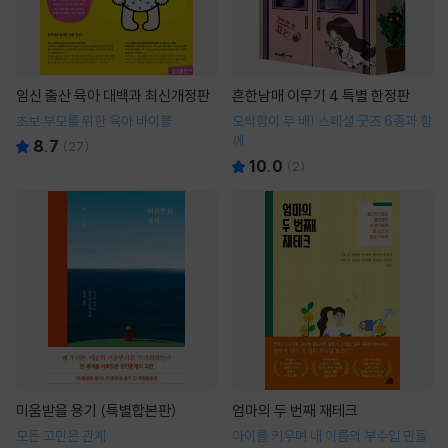
임신 출산 육아 대백과 최신개정판
흔한남매 이무기 4 특별 한정판
초보 부모를 위한 육아 바이블
오싹함이 두 배! 스페셜 굿즈 6종과 함
께
8.7
(
27
)
10.0
(
2
)
미움받을 용기 (특별합본판)
엄마의 두 번째 재테크
모든 고민은 관계
아이를 키우며 내 이름의 부수입 만들