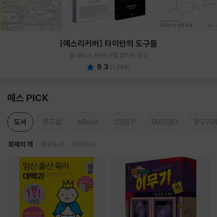
[예스리커버] 타이탄의 도구들
팀 페리스 저/박선령,정지현 공역
9.3
(
1,396
)
예스 PICK
도서
중고샵
eBook
CD/LP
DVD/BD
문구/GI
화제의 책
외국도서
세트도서