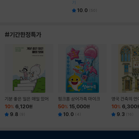
기
10.0
(
50
)
#기간한정특가
기분 좋은 일은 매일 있어
핑크퐁 상어가족 마이크
영국 건축의 언
10
6,120
50
15,000
10
6,300
%
원
%
원
%
9.8
10.0
9.3
(
9
)
(
4
)
(
16
)