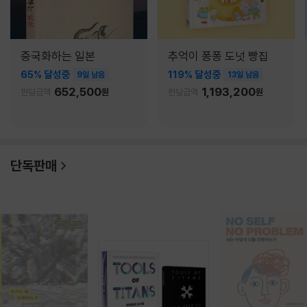
중국화하는 일본
추억이 퐁퐁 도넛 빵집
65% 달성중
119% 달성중
9일 남음
13일 남음
652,500
1,193,200
펀딩금액
원
펀딩금액
원
단독판매