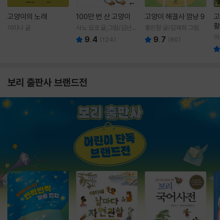
고양이의 노래
100만 번 산 고양이
고양이 해결사 깜냥 9
고
활
이미나 글
사노 요코 글,그림/김난주
홍민정 글/김재희 그림
렇
역
이
9.4
9.7
(
124
)
(
60
)
보리 출판사 브랜드전