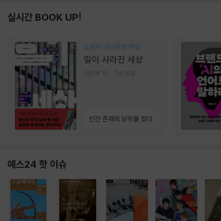
실시간 BOOK UP!
노동이 아니라면 무엇
일이 사라진 세상
이진우 저
다산초당
인간 존재의 당위를 찾다
예스24 핫 이슈