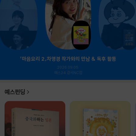
『마음요리 2』차영경 작가와의 만남 & 독후 활동
2026.09.05.
예스24 강서NC점
예스펀딩