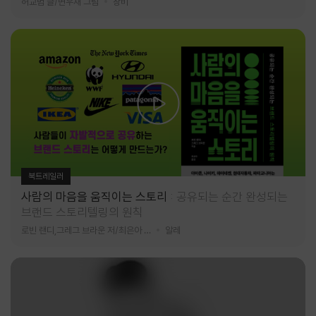
허교범 글/변우재 그림
창비
북트레일러
사람의 마음을 움직이는 스토리
공유되는 순간 완성되는
브랜드 스토리텔링의 원칙
로빈 랜디,그레그 브라운 저/최은아 역
알레