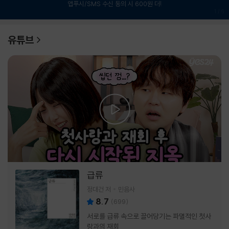
앱푸시/SMS 수신 동의 시 600원 더!
1
/
6
유튜브
급류
정대건 저
민음사
8.7
(
699
)
서로를 급류 속으로 끌어당기는 파멸적인 첫사
랑과의 재회