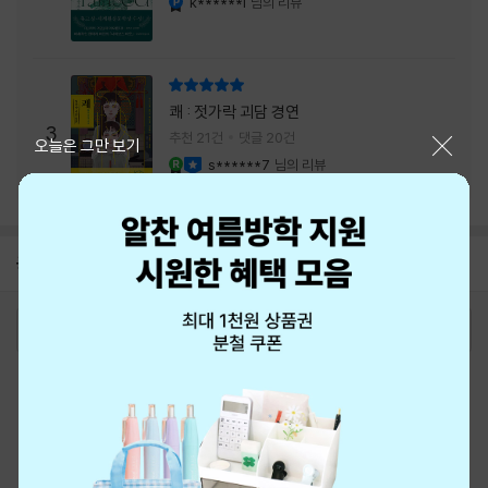
k******i
님의 리뷰
리뷰 총점
쾌 : 젓가락 괴담 경연
3
추천 21건
댓글 20건
닫기
오늘은 그만 보기
s******7
님의 리뷰
YES마니아 : 로얄
이달의 사락
공지
8월 신용카드 무이자할부 안내
2026-08-01
로그인
최근 본 상품
주문/배송
고객센터 1544-3800
티켓 1544-6399
중고샵 1566-4295
eBook 1:1문의/채팅상담
예스이십사(주) 사업자 정보
이용약관
개인정보처리방침
청소년보호정책
PC버전
회사소개
거래처관계자께