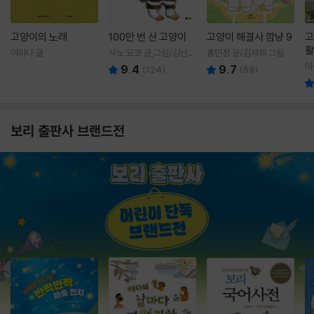
고양이의 노래
100만 번 산 고양이
고양이 해결사 깜냥 9
고
활
이미나 글
사노 요코 글,그림/김난주
홍민정 글/김재희 그림
렇
역
이
9.4
9.7
(
124
)
(
59
)
보리 출판사 브랜드전