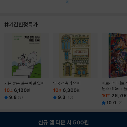
께
#기간한정특가
기분 좋은 일은 매일 있어
영국 건축의 언어
에브리씽 에브리
원스 (1Disc,
10
6,120
10
6,300
%
원
%
원
판) : 블루레이
10
26,70
%
9.8
9.3
(
9
)
(
16
)
10.0
(
2
)
신규 앱 다운 시 500원