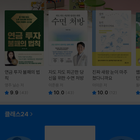
연금 투자 불패의 법
자도 자도 피곤한 당
진짜 새랑 눈이 마주
웹
칙
신을 위한 수면 처방
쳤다니까요
단
영주 닐슨 저
이준용 저
이이은 저
돌
9.9
10.0
10.0
(
43
)
(
43
)
(
12
)
클래스24