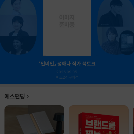
『인비인』 성해나 작가 북토크
2026.09.05.
예스24 구의점
예스펀딩