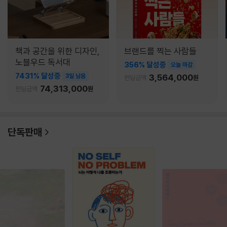
책과 공간을 위한 디자인,
브랜드를 찍는 사람들
노블우드 독서대
356% 달성중
오늘 마감
7431% 달성중
3일 남음
3,564,000
펀딩금액
원
74,313,000
펀딩금액
원
단독판매