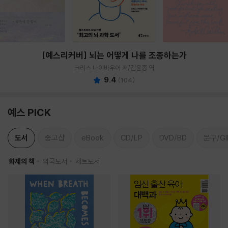
[예스리커버] 뇌는 어떻게 나를 조종하는가
크리스 나이바우어 저/김윤종 역
9.4
(
104
)
예스 PICK
도서
중고샵
eBook
CD/LP
DVD/BD
문구/GI
화제의 책
외국도서
세트도서