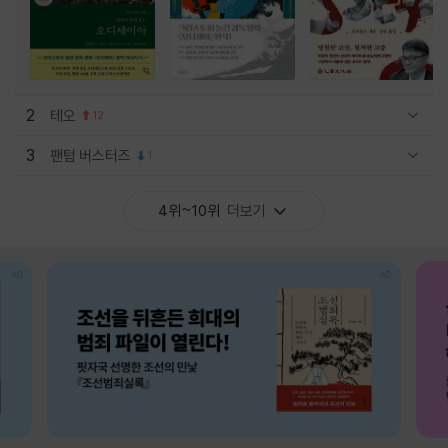
2
테오
12
관련상품 보이기/감축
3
팬텀 버스터즈
1
관련상품 보이기/감축
4위~10위
더보기