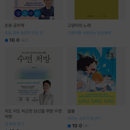
초등 공부력
고양이의 노래
초등 공부 습관의 모든 것
고양이를 사랑하는 당신에게
10.0
(
42
)
자도 자도 피곤한 당신을 위한 수면
골볼
처방
우리는 소리가 빛난다
잠 바로 알기
10.0
(
6
)