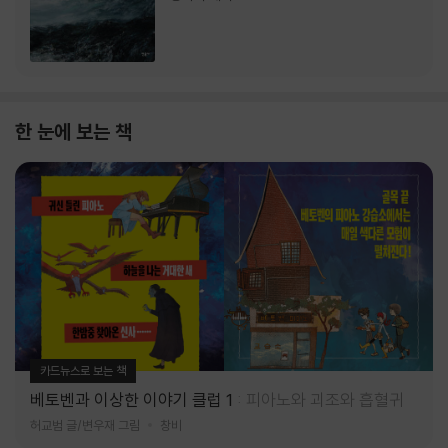
한 눈에 보는 책
카드뉴스로 보는 책
베토벤과 이상한 이야기 클럽 1
피아노와 괴조와 흡혈귀
허교범 글/변우재 그림
창비