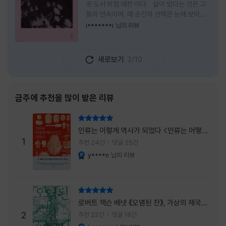
로 도서 위험 예찬 이다. 살아 있다는 것은 고
통의 연속이며, 매 순간의 선택은 눈에 보이지
않는 위험을 감수해야 한다는 것을 의미한다.
i*******i
님의 리뷰
무엇을 할 수 있을까. 무엇을 한다 한들 결국 실
패하게 될 것만 같은 삶 속에서 선뜻 무언가에
도전하고 미지의 세계로 발을 내딛기란 결코 쉬
새로보기
2/10
운 일이 아니다. 그러나 이 책을 읽다 보면 그 마
음이 조금씩 달라진다. 머리로는 아직도 '그것
을 선택해서는 안 된다'고 말하지만, 몸은 이미
내가 진실로 원했던 방향을 향해 움직이고 있을
금주에 추천을 많이 받은 리뷰
지도 모른다. 위험은 두려움의 대상이 아니라,
내가 진짜 원하는 삶으로 향하는 문 앞에 늘 함
리뷰 총점
께 서 있기 때문이다. 이 책은 프랑스의 철학
인류는 이렇게 역사가 되었다 <인류는 어떻게
자이자 정신분석가인 안 뒤푸르망
1
역사가 되었나>
추천 24건
댓글 25건
y****n
님의 리뷰
YES마니아 : 플래티넘
리뷰 총점
로버트 잭슨 베넷 《오염된 잔》, 가상의 제국이
주는 실감과 미스터리 사건의 치밀함이 이루어
2
추천 22건
댓글 18건
내는 최상의 시너지...
YES마니아 : 플래티넘