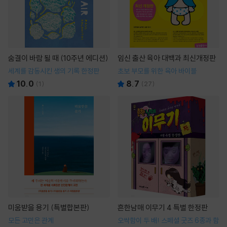
숨결이 바람 될 때 (10주년 에디션)
임신 출산 육아 대백과 최신개정판
세계를 감동시킨 생의 기록 한정판
초보 부모를 위한 육아 바이블
10.0
8.7
(
1
)
(
27
)
미움받을 용기 (특별합본판)
흔한남매 이무기 4 특별 한정판
모든 고민은 관계
오싹함이 두 배! 스페셜 굿즈 6종과 함