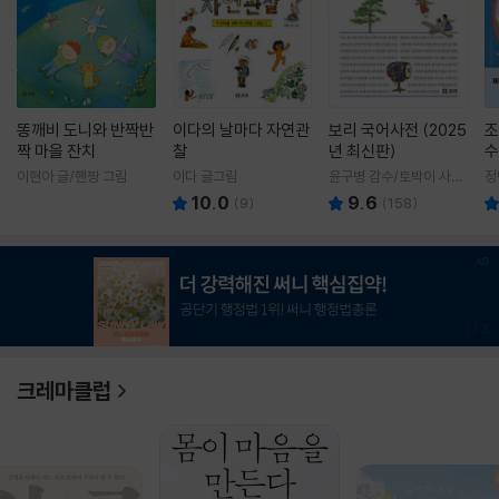
똥깨비 도니와 반짝반
이다의 날마다 자연관
보리 국어사전 (2025
조
짝 마을 잔치
찰
년 최신판)
수
이현아 글/핸짱 그림
이다 글그림
윤구병 감수/토박이 사전
정
편찬실 편
10.0
9.6
(
9
)
(
158
)
1
/
3
크레마클럽