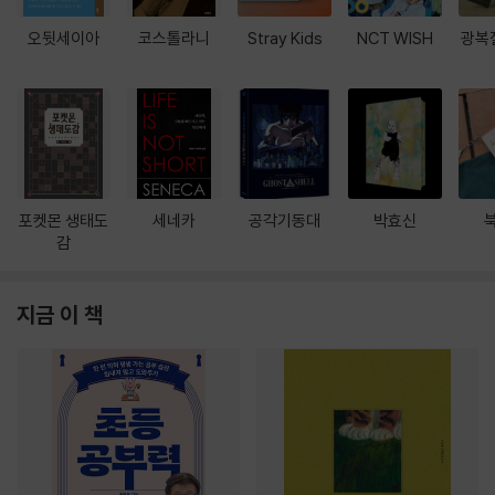
오뒷세이아
코스톨라니
Stray Kids
NCT WISH
광복
포켓몬 생태도
세네카
공각기동대
박효신
감
지금 이 책