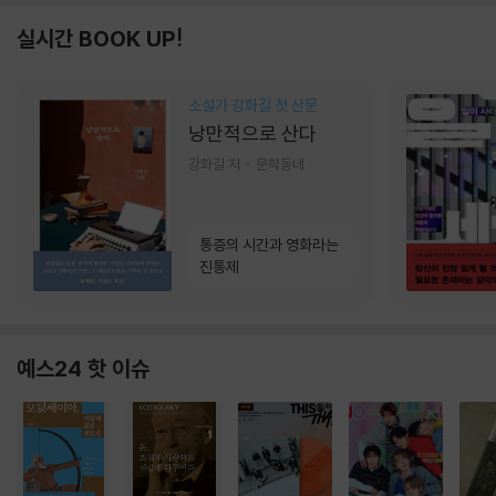
실시간 BOOK UP!
소설가 강화길 첫 산문
낭만적으로 산다
강화길 저
문학동네
통증의 시간과 영화라는
진통제
예스24 핫 이슈