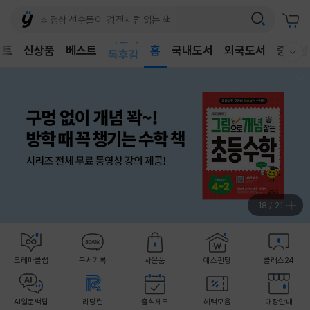
어린이
벤트
신상품
베스트
독후감
홈
국내도서
외국도서
중고샵
웰컴메뉴 모두보기
어린이
19
/
21
크레마클럽
독서기록
사은품
예스펀딩
클래스24
AI일문백답
리딩런
출석체크
혜택모음
매장안내