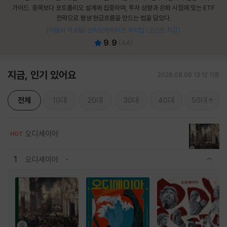
가이드. 종목보다 포트폴리오 설계에 집중하며, 투자 성향과 은퇴 시점에 맞는 ETF
전략으로 평생 현금흐름을 만드는 법을 담았다.
[이달의 책 8월] 산리오캐릭터즈 유리컵 (포인트 차감)
9.9
(
44
)
지금, 인기 있어요
2026.08.06 13:12 기준
전체
10대
20대
30대
40대
50대
오디세이아
HOT
1
오디세이아
관련상품 보이기/감축