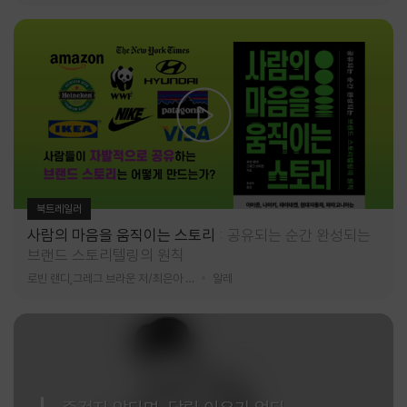
북트레일러
사람의 마음을 움직이는 스토리
공유되는 순간 완성되는
브랜드 스토리텔링의 원칙
로빈 랜디,그레그 브라운 저/최은아 역
알레