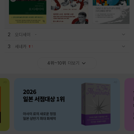
2
오디세이
관련상품 보이기/감축
3
세네카
1
관련상품 보이기/감축
4위~10위
더보기