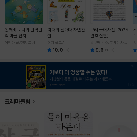
똥깨비 도니와 반짝반
이다의 날마다 자연관
보리 국어사전 (2025
조
짝 마을 잔치
찰
년 최신판)
수
이현아 글/핸짱 그림
이다 글그림
윤구병 감수/토박이 사전
정
편찬실 편
10.0
9.6
(
9
)
(
158
)
1
/
3
크레마클럽