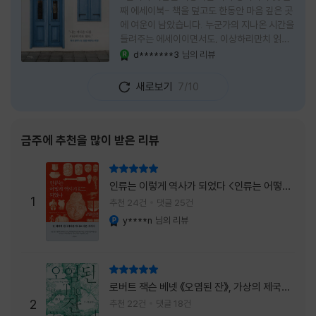
째 에세이북- 책을 덮고도 한동안 마음 깊은 곳
에 여운이 남았습니다. 누군가의 지나온 시간을
들려주는 에세이이면서도, 이상하리만치 읽는
사람 자신의 삶을 다시 돌아보게 만드는 책이었
d*******3
님의 리뷰
YES마니아 : 로얄
습니다. 그래서 이 책은 단순히 한 사람의 기록
으로 머물지 않고, 각자의 상처와 후회, 다 지나
새로보기
7/10
온 줄 알았던 마음의 결을 가만히 비추는 거울
처럼 다가왔습니다. 무엇보다 좋았던 점은 이
책이 큰 목소리로 삶의 답을 가르치려 하지 않
는다는 것, 대신 지나온 시간 속에서 비로소 알
금주에 추천을 많이 받은 리뷰
아차리게 되는 감정들, 놓아야 지켜지는 것들이
있고 무너지지 않는 것보다 다시 일어서는 일이
리뷰 총점
더 중요하다는 사실을 담담하게 보여줍니다. 그
인류는 이렇게 역사가 되었다 <인류는 어떻게
래서 읽는 내내 위로가 과장되지 않았고, 오히
1
역사가 되었나>
추천 24건
댓글 25건
려 그 절제된 진심 덕분에 더 오래 마음에 남았
y****n
님의 리뷰
YES마니아 : 플래티넘
습니다. 책 곳곳에
리뷰 총점
로버트 잭슨 베넷 《오염된 잔》, 가상의 제국이
주는 실감과 미스터리 사건의 치밀함이 이루어
2
추천 22건
댓글 18건