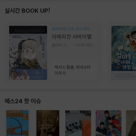
실시간 BOOK UP!
올리버쌤 가족 로드무비
아메리칸 서바이벌
올리버 그랜트,정다운 저
21세기북스
텍사스 탈출, 미네소타
이주기
예스24 핫 이슈