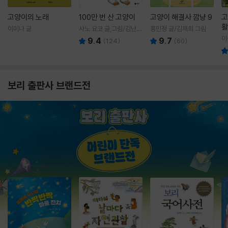
고양이의 노래
100만 번 산 고양이
고양이 해결사 깜냥 9
고
활
이미나 글
사노 요코 글,그림/김난주
홍민정 글/김재희 그림
렇
역
이
9.4
9.7
(
124
)
(
60
)
보리 출판사 브랜드전