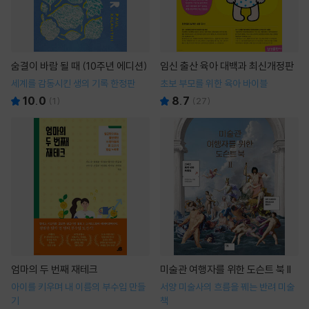
숨결이 바람 될 때 (10주년 에디션)
임신 출산 육아 대백과 최신개정판
세계를 감동시킨 생의 기록 한정판
초보 부모를 위한 육아 바이블
10.0
8.7
(
1
)
(
27
)
엄마의 두 번째 재테크
미술관 여행자를 위한 도슨트 북 II
아이를 키우며 내 이름의 부수입 만들
서양 미술사의 흐름을 꿰는 반려 미술
기
책