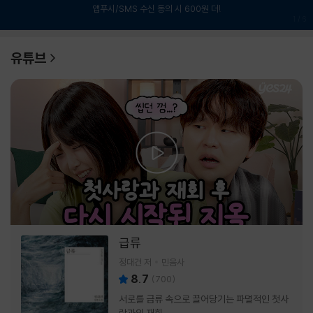
앱푸시/SMS 수신 동의 시 600원 더!
1
/
6
유튜브
급류
정대건 저
민음사
8.7
(
700
)
서로를 급류 속으로 끌어당기는 파멸적인 첫사