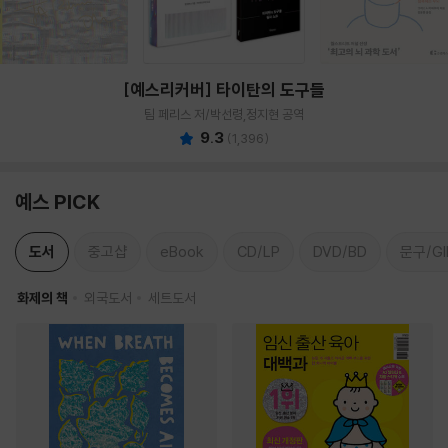
[예스리커버] 타이탄의 도구들
팀 페리스 저/박선령,정지현 공역
9.3
(
1,396
)
예스 PICK
도서
중고샵
eBook
CD/LP
DVD/BD
문구/GI
화제의 책
외국도서
세트도서