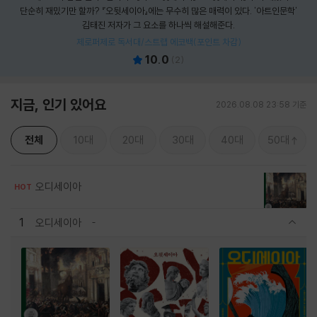
단순히 재밌기만 할까? 『오뒷세이아』에는 무수히 많은 매력이 있다. '아트인문학'
김태진 저자가 그 요소를 하나씩 해설해준다.
제로퍼제로 독서대/스트랩 에코백(포인트 차감)
10.0
(
2
)
지금, 인기 있어요
2026.08.08 23:58 기준
전체
10대
20대
30대
40대
50대
오디세이아
HOT
1
오디세이아
관련상품 보이기/감축