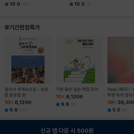
10.0
10.0
(
47
)
(
3
)
#기간한정특가
걸어서 세계속으로 - 남유
기분 좋은 일은 매일 있어
Yaeji (예지) -
럽 동유럽 편
투명 옥색 컬러 
10
6,120
%
원
10
6,120
19
36,30
%
원
%
9.8
(
9
)
9.6
5.0
(
27
)
(
2
)
신규 앱 다운 시 500원