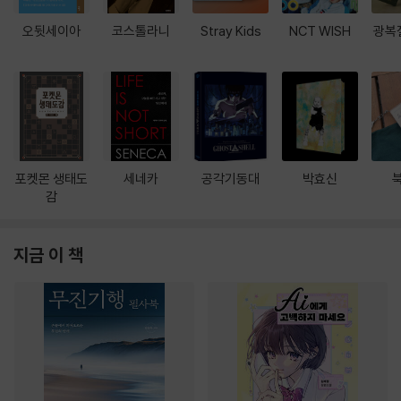
오뒷세이아
코스톨라니
Stray Kids
NCT WISH
광복
포켓몬 생태도
세네카
공각기동대
박효신
감
지금 이 책