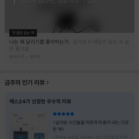
즐겁지 않다면, 달릴 이유가 없다
한 줄로 읽는 책
나는 왜 달리기를 좋아하는가
달리면서 깨달은 일상 속 숨
은 즐거움
방구석 저
방구석
금주의 인기 리뷰
예스24가 선정한 우수작 리뷰
리뷰 총점
<살아온 시간들을 따뜻하게 품어 내는 다정
한 책>
-문학과 사람을 사랑하는 작가 강미희의 첫 번