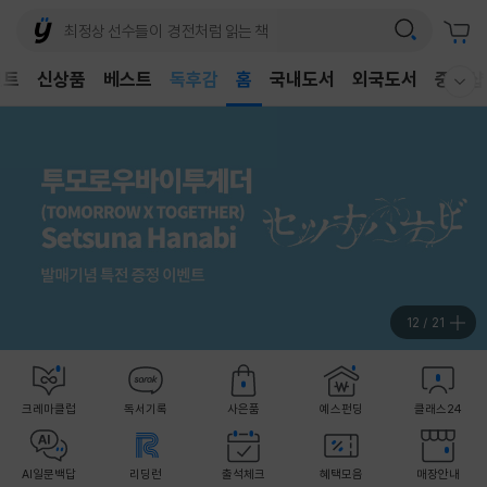
어린이
독후감
벤트
신상품
베스트
홈
국내도서
외국도서
중고샵
어린이
웰컴메뉴 모두보기
12
/
21
크레마클럽
독서기록
사은품
예스펀딩
클래스24
AI일문백답
리딩런
출석체크
혜택모음
매장안내