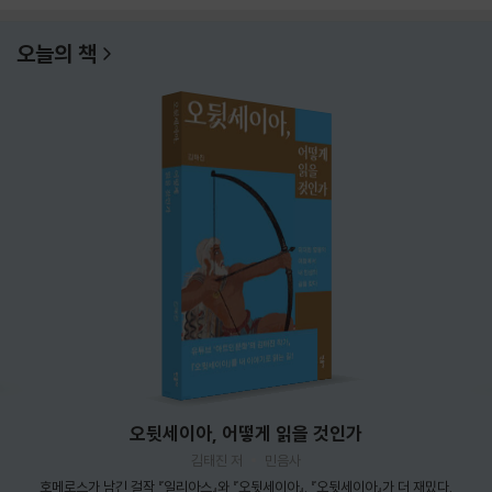
오늘의 책
오뒷세이아, 어떻게 읽을 것인가
김태진 저
민음사
호메로스가 남긴 걸작 『일리아스』와 『오뒷세이아』. 『오뒷세이아』가 더 재밌다.