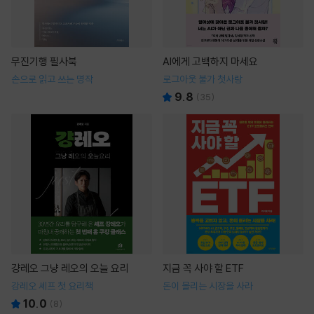
무진기행 필사북
AI에게 고백하지 마세요
손으로 읽고 쓰는 명작
로그아웃 불가 첫사랑
9.8
(
35
)
걍레오 그냥 레오의 오늘 요리
지금 꼭 사야 할 ETF
강레오 셰프 첫 요리책
돈이 몰리는 시장을 사라
10.0
(
8
)