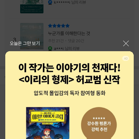
내는 최상의 시너지...
k******i
님의 리뷰
YES마니아 : 플래티넘
리뷰 총점
누군가를 이해한다는 것
3
추천 21건
댓글 20건
닫기
오늘은 그만 보기
a***i
님의 리뷰
YES마니아 : 로얄
공지
26년 NBCI 수상 안내
2026-08-01
로그인
최근 본 상품
주문/배송
고객센터 1544-3800
티켓 1544-6399
중고샵 1566-4295
eBook 1:1문의/채팅상담
예스이십사(주) 사업자 정보
이용약관
개인정보처리방침
청소년보호정책