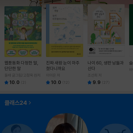
웹툰동화 다정한 말,
진짜 새랑 눈이 마주
나이 60, 생판 남들과
슬
단단한 말
쳤다니까요
산다
바
영
돌배 글그림/고정욱 원저
이이은 저
조선희 저
10.0
10.0
9.9
(
2
)
(
12
)
(
27
)
클래스24