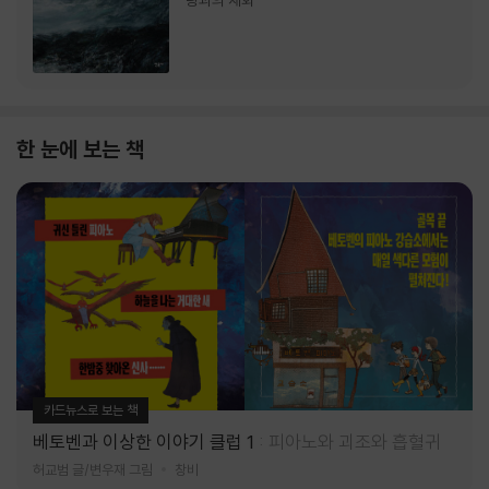
랑과의 재회
한 눈에 보는 책
카드뉴스로 보는 책
베토벤과 이상한 이야기 클럽 1
피아노와 괴조와 흡혈귀
허교범 글/변우재 그림
창비