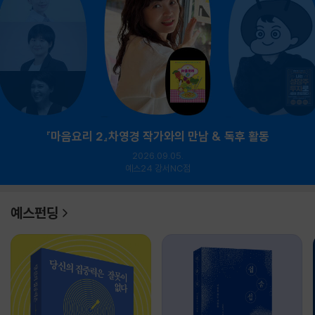
『마음요리 2』차영경 작가와의 만남 & 독후 활동
2026.09.05.
예스24 강서NC점
예스펀딩