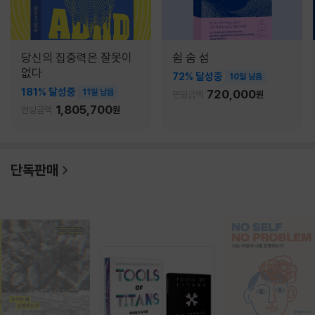
당신의 집중력은 잘못이
쉼 숨 섬
없다
72% 달성중
10일 남음
181% 달성중
11일 남음
720,000
펀딩금액
원
1,805,700
펀딩금액
원
단독판매