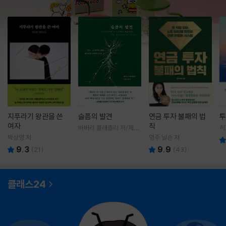
지푸라기 왕관을 쓴
슬픔의 발견
연금 투자 불패의 법
투
여자
칙
바버라 블래츨리 저/제효
히
영 역
영
박상영 저
영주 닐슨 저
9.3
9.9
(
21
)
(
43
)
클래스24