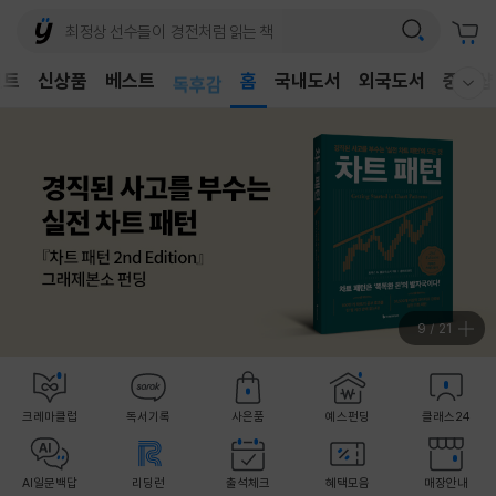
어린이
벤트
신상품
베스트
독후감
홈
국내도서
외국도서
중고샵
웰컴메뉴 모두보기
어린이
10
/
21
크레마클럽
독서기록
사은품
예스펀딩
클래스24
AI일문백답
리딩런
출석체크
혜택모음
매장안내