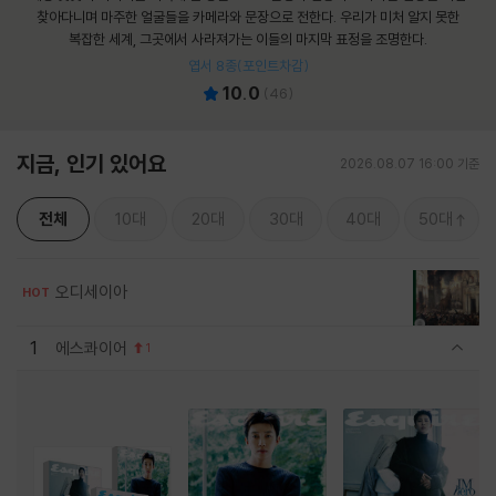
찾아다니며 마주한 얼굴들을 카메라와 문장으로 전한다. 우리가 미처 알지 못한
복잡한 세계, 그곳에서 사라져가는 이들의 마지막 표정을 조명한다.
엽서 8종(포인트차감)
10.0
(
46
)
지금, 인기 있어요
2026.08.07 16:00 기준
전체
10대
20대
30대
40대
50대
오디세이아
HOT
1
에스콰이어
1
관련상품 보이기/감축