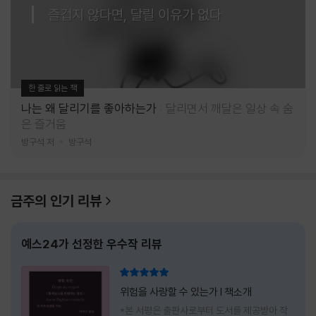
즐겁지 않다면, 달릴 이유가 없다
한 줄로 읽는 책
나는 왜 달리기를 좋아하는가
달리면서 깨달은 일상 속 숨
은 즐거움
방구석 저
방구석
금주의 인기 리뷰
예스24가 선정한 우수작 리뷰
리뷰 총점
위험을 사랑할 수 있는가 l 책소개
*본 서평은 출판사로부터 도서를 제공받아 작