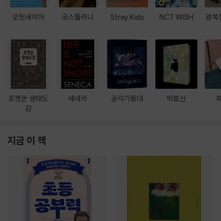
오뒷세이아
코스톨라니
Stray Kids
NCT WISH
광복
포켓몬 생태도
세네카
공각기동대
박효신
감
지금 이 책