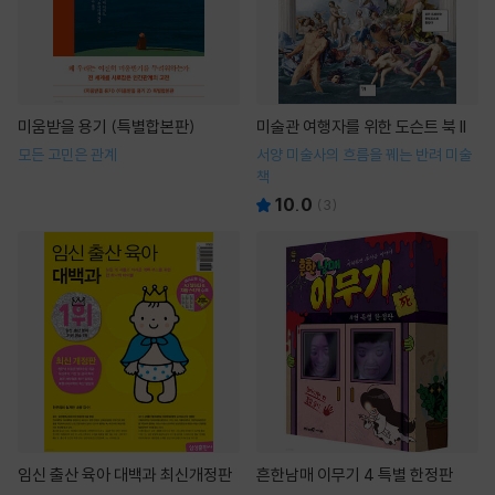
미움받을 용기 (특별합본판)
미술관 여행자를 위한 도슨트 북 II
모든 고민은 관계
서양 미술사의 흐름을 꿰는 반려 미술
책
10.0
(
3
)
임신 출산 육아 대백과 최신개정판
흔한남매 이무기 4 특별 한정판