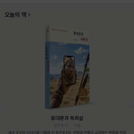
오늘의 책
휴대폰과 독화살
장준호 저
시월
세상 곳곳의 이야기를 기록해 온 장준호 PD. 문명과 전통이 교차하는 현장을 직접