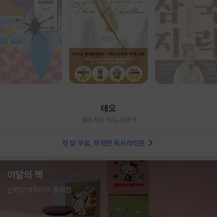
테오
앨런 레비 저/노지양 역
첫 달 무료, 무제한 독서라이프
이달의 책
산리오캐릭터즈 유리컵