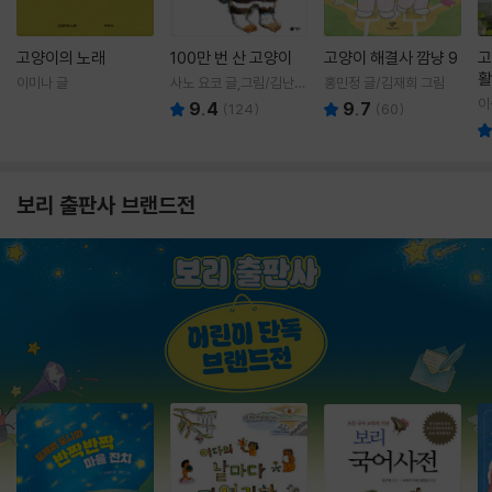
고양이의 노래
100만 번 산 고양이
고양이 해결사 깜냥 9
고
활
이미나 글
사노 요코 글,그림/김난주
홍민정 글/김재희 그림
렇
역
이
9.4
9.7
(
124
)
(
60
)
보리 출판사 브랜드전