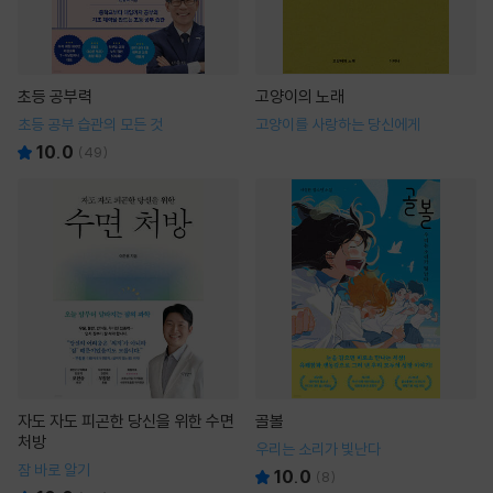
초등 공부력
고양이의 노래
초등 공부 습관의 모든 것
고양이를 사랑하는 당신에게
10.0
(
49
)
자도 자도 피곤한 당신을 위한 수면
골볼
처방
우리는 소리가 빛난다
잠 바로 알기
10.0
(
8
)