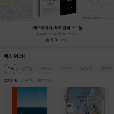
[예스리커버] 타이탄의 도구들
팀 페리스 저/박선령,정지현 공역
9.3
(
1,396
)
예스 PICK
도서
중고샵
eBook
CD/LP
DVD/BD
문구/GI
화제의 책
외국도서
세트도서