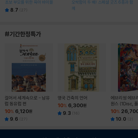
초보 부모를 위한 육아 바이블
오싹함이 두 배! 스페셜 굿즈 6종과 함
께
8.7
(
27
)
#기간한정특가
걸어서 세계속으로 - 남유
영국 건축의 언어
에브리씽 에브리
럽 동유럽 편
원스 (1Disc,
10
6,300
%
원
판) : 블루레이
10
6,120
10
26,70
%
원
%
9.3
(
16
)
9.6
10.0
(
27
)
(
2
)