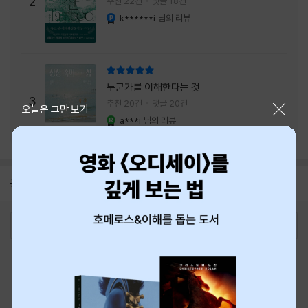
2
추천 22건
댓글 18건
내는 최상의 시너지...
k******i
님의 리뷰
YES마니아 : 플래티넘
리뷰 총점
누군가를 이해한다는 것
3
추천 20건
댓글 20건
닫기
오늘은 그만 보기
a***i
님의 리뷰
YES마니아 : 로얄
공지
8월 신용카드 무이자할부 안내
2026-08-01
로그인
최근 본 상품
주문/배송
고객센터 1544-3800
티켓 1544-6399
중고샵 1566-4295
eBook 1:1문의/채팅상담
예스이십사(주) 사업자 정보