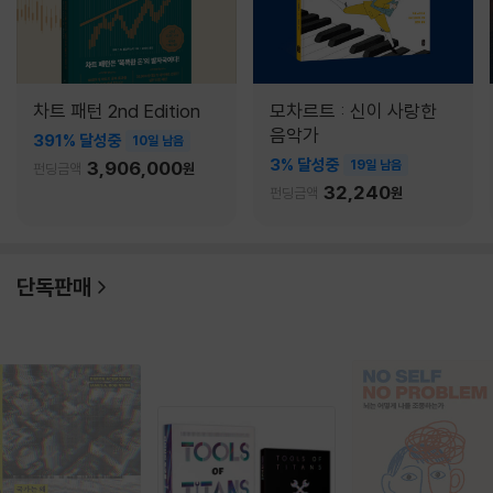
차트 패턴 2nd Edition
모차르트 : 신이 사랑한
음악가
391% 달성중
10일 남음
3% 달성중
3,906,000
19일 남음
펀딩금액
원
32,240
펀딩금액
원
단독판매