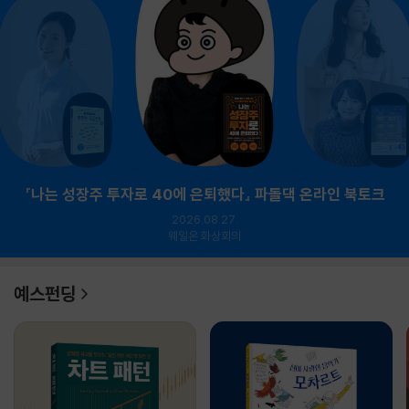
『나는 성장주 투자로 40에 은퇴했다』 파돌댁 온라인 북토크
2026.08.27.
웨일온 화상회의
예스펀딩