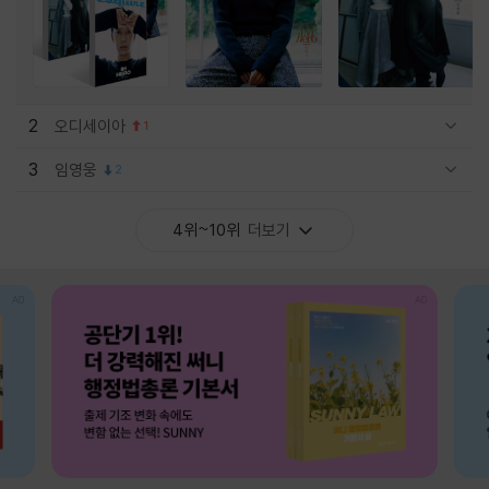
2
오디세이아
1
관련상품 보이기/감축
3
임영웅
2
관련상품 보이기/감축
4위~10위
더보기