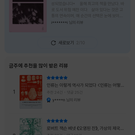
성되었습니다* 올해 최고의 책을 만났다. 바
로 도서 위험 예찬 이다. 살아 있다는 것은 고
통의 연속이며, 매 순간의 선택은 눈에 보이지
않는 위험을 감수해야 한다는 것을 의미한다.
i*******i
님의 리뷰
무엇을 할 수 있을까. 무엇을 한다 한들 결국 실
패하게 될 것만 같은 삶 속에서 선뜻 무언가에
도전하고 미지의 세계로 발을 내딛기란 결코 쉬
새로보기
2/10
운 일이 아니다. 그러나 이 책을 읽다 보면 그 마
음이 조금씩 달라진다. 머리로는 아직도 '그것
을 선택해서는 안 된다'고 말하지만, 몸은 이미
내가 진실로 원했던 방향을 향해 움직이고 있을
금주에 추천을 많이 받은 리뷰
지도 모른다. 위험은 두려움의 대상이 아니라,
내가 진짜 원하는 삶으로 향하는 문 앞에 늘 함
리뷰 총점
께 서 있기 때문이다. 이 책은 프랑스의 철학
인류는 이렇게 역사가 되었다 <인류는 어떻게
자이자 정신분석가인 안 뒤푸르망
1
역사가 되었나>
추천 24건
댓글 25건
y****n
님의 리뷰
YES마니아 : 플래티넘
리뷰 총점
로버트 잭슨 베넷 《오염된 잔》, 가상의 제국이
주는 실감과 미스터리 사건의 치밀함이 이루어