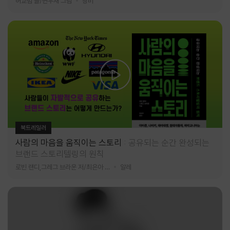
허교범 글/변우재 그림
창비
북트레일러
사람의 마음을 움직이는 스토리
공유되는 순간 완성되는
브랜드 스토리텔링의 원칙
로빈 랜디,그레그 브라운 저/최은아 역
알레