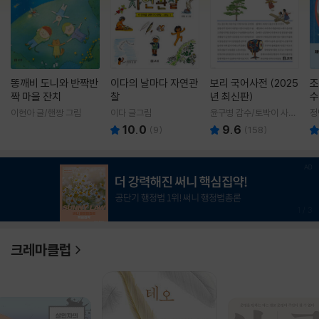
똥깨비 도니와 반짝반
이다의 날마다 자연관
보리 국어사전 (2025
조
짝 마을 잔치
찰
년 최신판)
수
이현아 글/핸짱 그림
이다 글그림
윤구병 감수/토박이 사전
정
편찬실 편
10.0
9.6
(
9
)
(
158
)
1
/
3
크레마클럽