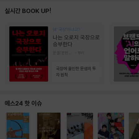
실시간 BOOK UP!
왜 ‘국장‘이냐고?
나는 오로지 국장으로
승부한다
문샘(문현철) 저
부키
국장에 올인한 문샘의 투
자 원칙
예스24 핫 이슈