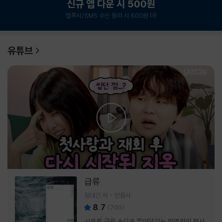
신규 앱 다운 시 500원
앱푸시/SMS 수신 동의 시 600원 더!
1
/
6
유튜브
급류
정대건 저
민음사
8.7
(
700
)
서로를 급류 속으로 끌어당기는 파멸적인 첫사