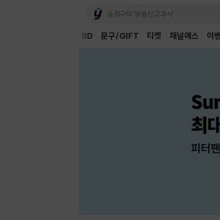
Book
CD/LP
DVD/BD
문구/GIFT
티켓
채널예스
이