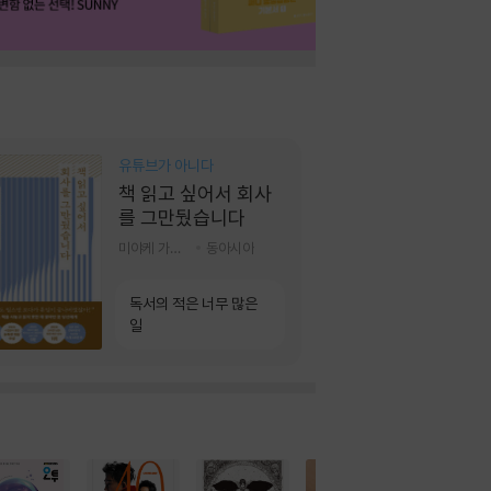
유튜브가 아니다
책 읽고 싶어서 회사
를 그만뒀습니다
미야케 가호 저/서영찬 역
동아시아
독서의 적은 너무 많은
일