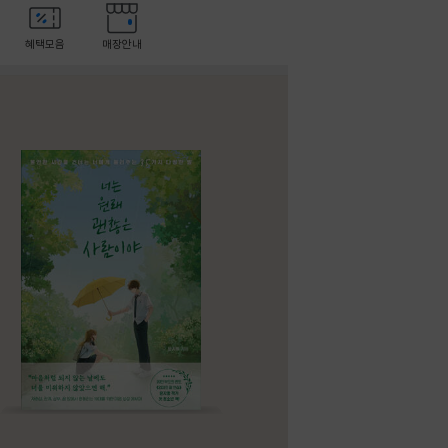
혜택모음
매장안내