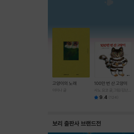
고양이의 노래
100만 번 산 고양이
이미나 글
사노 요코 글,그림/김난주
역
9.4
(
124
)
보리 출판사 브랜드전