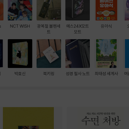
s
NCT WISH
광복절 볼펜세
예스24X모트
유아식
트
모트
대
박효신
북키링
성경 필사 노트
최태성 세계사
여