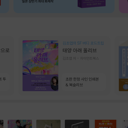
김초엽의 SF 버디 로드트립
장으로
태양 아래 올리브
김초엽 저
자이언트북스
의 투
초판 한정 사인 인쇄본
& 북슬리브