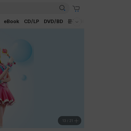
eBook
CD/LP
DVD/BD
문구/GIFT
티켓
채널예스
웰컴메뉴 모두보기
14
/
21