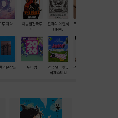
오투 과학
이승철전국투
진격의 거인展
크레마 이북 리
방학에는 
어
FINAL
더기
포터
름의문장들
워터밤
전주얼티밋뮤
뚝딱! AI 3대장
이달의 인
직페스티벌
과