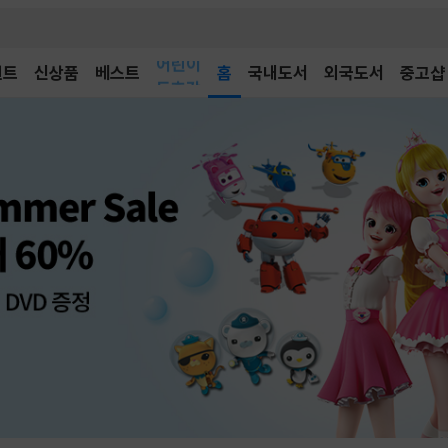
어린이
벤트
신상품
베스트
독후감
홈
국내도서
외국도서
중고샵
어린이