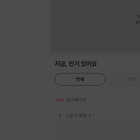
1
포
지금, 인기 있어요
전체
10대
오디세이아
HOT
1
긴토키 룩업
7