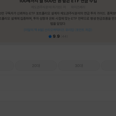
100세까지 월 500만 원 받는 ETF 연금 수업
제도권주식분석(최기원) 저
와이즈베리
0만 구독자가 신뢰하는 ETF 포트폴리오 설계자 제도권주식분석의 연금 투자 가이드. 종목
트폴리오 설계에 집중하며, 투자 성향과 은퇴 시점에 맞는 ETF 전략으로 평생 현금흐름을 만
법을 담았다.
[이달의 책 8월] 산리오캐릭터즈 유리컵 (포인트 차감)
9.9
(
44
)
20대
30대