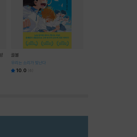
방
골볼
우리는 소리가 빛난다
10.0
(
6
)