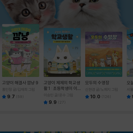
고양이 해결사 깜냥 9
고양이 제제의 학교생
모두의 수영장
오
활 1 : 초등학생이 이
홍민정 글/김재희 그림
신현경 글/노예지 그림
서율
렇게 힘들 줄이야
이승민 글/온수 그림
9.7
10.0
(
59
)
(
126
)
9.9
(
27
)