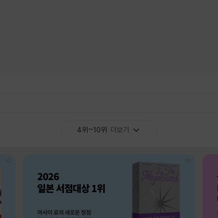
4위~10위
더보기