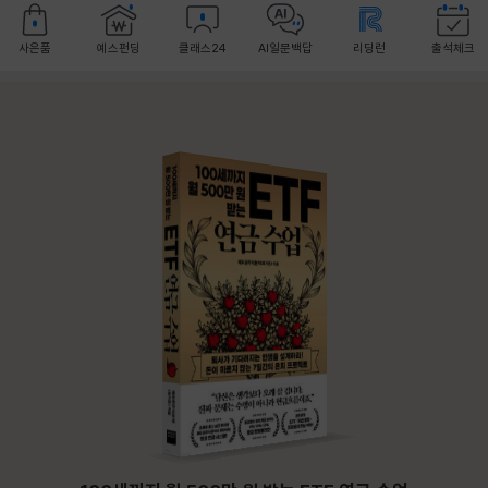
사은품
예스펀딩
클래스24
AI일문백답
리딩런
출석체크