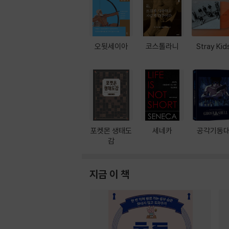
오뒷세이아
코스톨라니
Stray Kid
포켓몬 생태도
세네카
공각기동
감
지금 이 책