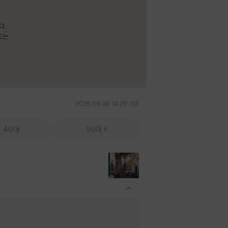
보다
드는
2026.08.06 14:29 기준
40대
50대
관련상품 보이기/감축