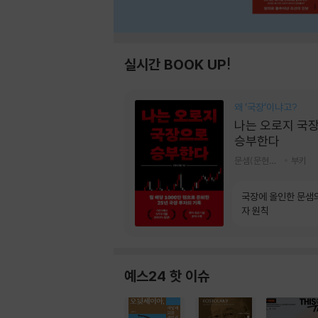
실시간 BOOK UP!
왜 ‘국장‘이냐고?
나는 오로지 국
승부한다
문샘(문현철) 저
부키
국장에 올인한 문샘
자 원칙
예스24 핫 이슈