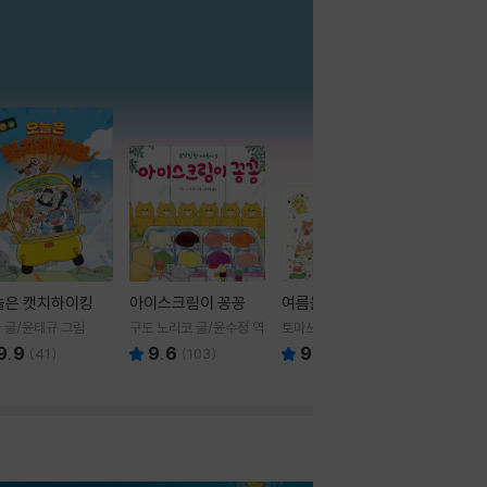
더보기
늘은 캣치하이킹
아이스크림이 꽁꽁
여름을 부탁해
 글/윤태규 그림
구도 노리코 글/윤수정 역
토마쓰리 글그림
9.9
9.6
9.8
(
41
)
(
103
)
(
24
)