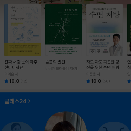
진짜 새랑 눈이 마주
슬픔의 발견
자도 자도 피곤한 당
연
쳤다니까요
신을 위한 수면 처방
칙
바버라 블래츨리 저/제효
영 역
이이은 저
이준용 저
영
10.0
10.0
(
12
)
(
50
)
클래스24