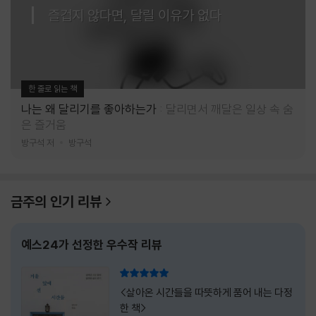
즐겁지 않다면, 달릴 이유가 없다
한 줄로 읽는 책
나는 왜 달리기를 좋아하는가
달리면서 깨달은 일상 속 숨
은 즐거움
방구석 저
방구석
금주의 인기 리뷰
예스24가 선정한 우수작 리뷰
리뷰 총점
<살아온 시간들을 따뜻하게 품어 내는 다정
한 책>