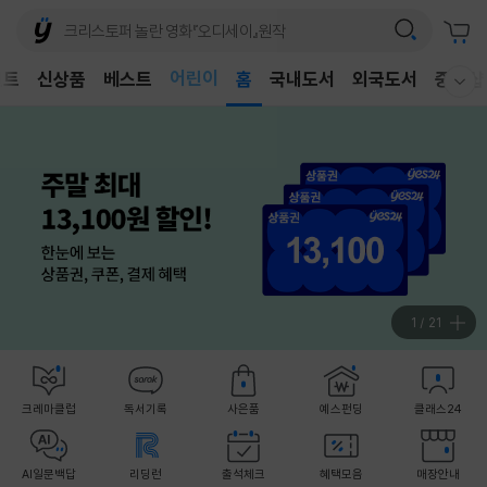
어린이
벤트
신상품
베스트
독후감
홈
국내도서
외국도서
중고샵
웰컴메뉴 모두보기
어린이
2
/
21
크레마클럽
독서기록
사은품
예스펀딩
클래스24
AI일문백답
리딩런
출석체크
혜택모음
매장안내