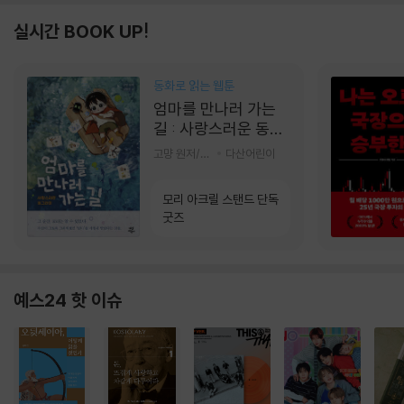
실시간 BOOK UP!
동화로 읽는 웹툰
엄마를 만나러 가는
길 : 사랑스러운 동그
라미
고먕 원저/김영리 글
다산어린이
모리 아크릴 스탠드 단독
굿즈
예스24 핫 이슈