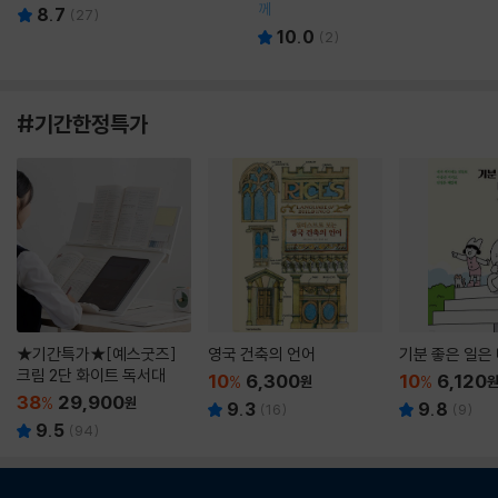
께
8.7
(
27
)
10.0
(
2
)
#기간한정특가
★기간특가★[예스굿즈]
영국 건축의 언어
기분 좋은 일은
크림 2단 화이트 독서대
10
6,300
10
6,120
%
원
%
38
29,900
%
원
9.3
9.8
(
16
)
(
9
)
9.5
(
94
)