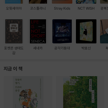
오뒷세이아
코스톨라니
Stray Kids
NCT WISH
광복
포켓몬 생태도
세네카
공각기동대
박효신
감
지금 이 책