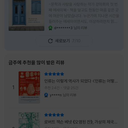
-문학과 사람을 사랑하는 작가 강미희의 첫 번
째 에세이북- 책을 덮고도 한동안 마음 깊은 곳
에 여운이 남았습니다. 누군가의 지나온 시간을
들려주는 에세이이면서도, 이상하리만치 읽는
사람 자신의 삶을 다시 돌아보게 만드는 책이었
d*******3
님의 리뷰
YES마니아 : 로얄
습니다. 그래서 이 책은 단순히 한 사람의 기록
으로 머물지 않고, 각자의 상처와 후회, 다 지나
새로보기
7/10
온 줄 알았던 마음의 결을 가만히 비추는 거울
처럼 다가왔습니다. 무엇보다 좋았던 점은 이
책이 큰 목소리로 삶의 답을 가르치려 하지 않
는다는 것, 대신 지나온 시간 속에서 비로소 알
금주에 추천을 많이 받은 리뷰
아차리게 되는 감정들, 놓아야 지켜지는 것들이
있고 무너지지 않는 것보다 다시 일어서는 일이
리뷰 총점
더 중요하다는 사실을 담담하게 보여줍니다. 그
인류는 이렇게 역사가 되었다 <인류는 어떻게
래서 읽는 내내 위로가 과장되지 않았고, 오히
1
역사가 되었나>
추천 24건
댓글 25건
려 그 절제된 진심 덕분에 더 오래 마음에 남았
y****n
님의 리뷰
YES마니아 : 플래티넘
습니다. 책 곳곳에
리뷰 총점
로버트 잭슨 베넷 《오염된 잔》, 가상의 제국이