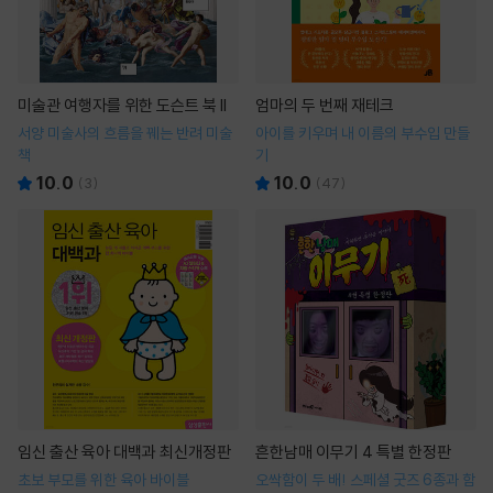
미술관 여행자를 위한 도슨트 북 II
엄마의 두 번째 재테크
서양 미술사의 흐름을 꿰는 반려 미술
아이를 키우며 내 이름의 부수입 만들
책
기
10.0
10.0
(
3
)
(
47
)
임신 출산 육아 대백과 최신개정판
흔한남매 이무기 4 특별 한정판
초보 부모를 위한 육아 바이블
오싹함이 두 배! 스페셜 굿즈 6종과 함