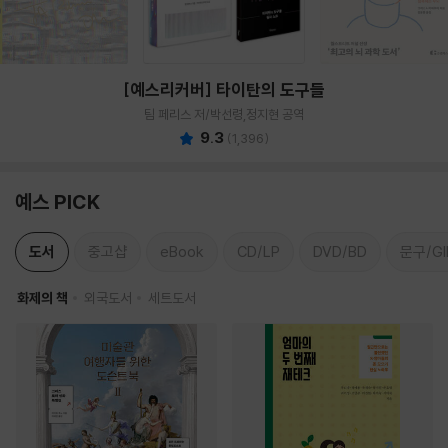
[예스리커버] 타이탄의 도구들
팀 페리스 저/박선령,정지현 공역
9.3
(
1,396
)
예스 PICK
도서
중고샵
eBook
CD/LP
DVD/BD
문구/GI
화제의 책
외국도서
세트도서