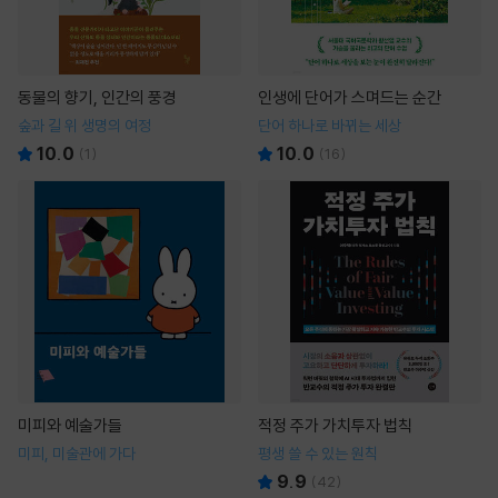
동물의 향기, 인간의 풍경
인생에 단어가 스며드는 순간
숲과 길 위 생명의 여정
단어 하나로 바뀌는 세상
10.0
10.0
(
1
)
(
16
)
미피와 예술가들
적정 주가 가치투자 법칙
미피, 미술관에 가다
평생 쓸 수 있는 원칙
9.9
(
42
)