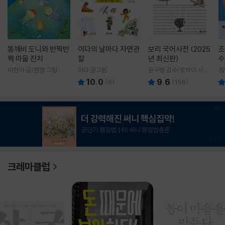
똥깨비 도니와 반짝반
이다의 날마다 자연관
보리 국어사전 (2025
조
짝 마을 잔치
찰
년 최신판)
수
이현아 글/핸짱 그림
이다 글그림
윤구병 감수/토박이 사전
정
편찬실 편
10.0
9.6
(
9
)
(
158
)
1
/
3
크레마클럽