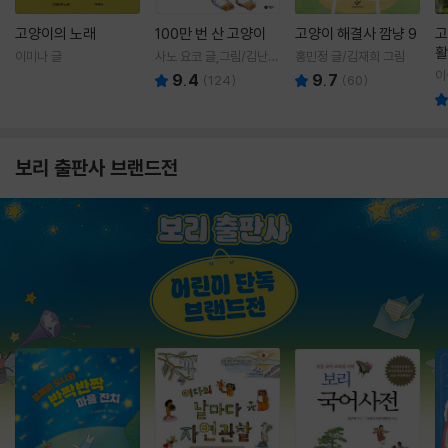
고양이의 노래
100만 번 산 고양이
고양이 해결사 깜냥 9
고
활
이미나 글
사노 요코 글,그림/김난주
홍민정 글/김재희 그림
렇
역
이
9.4
9.7
(
124
)
(
60
)
보리 출판사 브랜드전