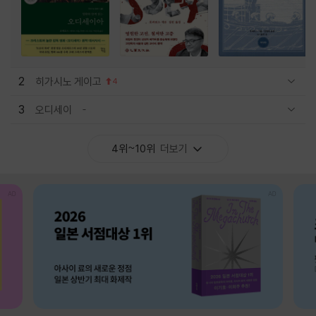
2
히가시노 게이고
4
관련상품 보이기/감축
3
오디세이
관련상품 보이기/감축
4위~10위
더보기