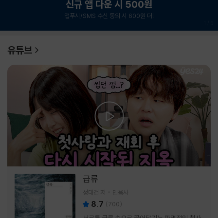
신규 앱 다운 시 500원
앱푸시/SMS 수신 동의 시 600원 더!
1
/
6
유튜브
급류
정대건 저
민음사
8.7
(
700
)