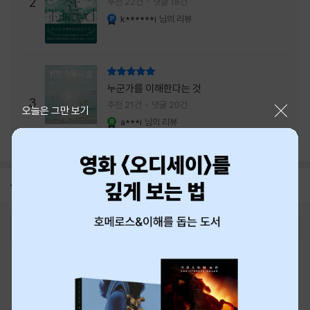
주는 실감과 미스터리 사건의 치밀함이 이루어
2
추천 22건
댓글 18건
내는 최상의 시너지...
k******i
님의 리뷰
YES마니아 : 플래티넘
리뷰 총점
누군가를 이해한다는 것
3
추천 21건
댓글 20건
닫기
오늘은 그만 보기
a***i
님의 리뷰
YES마니아 : 로얄
공지
8월 신용카드 무이자할부 안내
2026-08-01
로그인
최근 본 상품
주문/배송
고객센터 1544-3800
티켓 1544-6399
중고샵 1566-4295
eBook 1:1문의/채팅상담
예스이십사(주) 사업자 정보