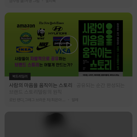
금수정 글/서영 그림
찰리북
북트레일러
사람의 마음을 움직이는 스토리
공유되는 순간 완성되는
브랜드 스토리텔링의 원칙
로빈 랜디,그레그 브라운 저/최은아 역
알레