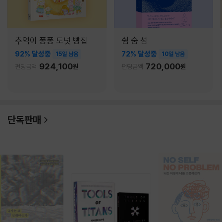
추억이 퐁퐁 도넛 빵집
쉼 숨 섬
92% 달성중
72% 달성중
15일 남음
10일 남음
924,100
720,000
펀딩금액
원
펀딩금액
원
단독판매