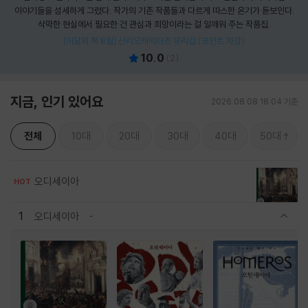
이야기들을 섬세하게 그렸다. 작가의 기존 작품들과 다르게 따스한 온기가 돋보인다.
삭막한 현실에서 필요한 건 관심과 희망이라는 걸 일깨워 주는 작품집.
[이달의 책 8월] 산리오캐릭터즈 유리컵 (포인트 차감)
10.0
(
2
)
지금, 인기 있어요
2026.08.08 18:04 기준
전체
10대
20대
30대
40대
50대
오디세이아
HOT
1
오디세이아
관련상품 보이기/감축