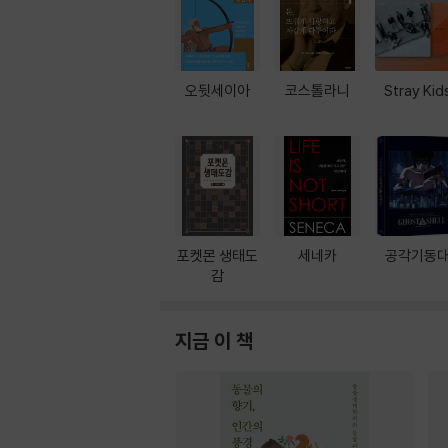
오뒷세이아
코스톨라니
Stray Kid
포켓몬 생태도
세네카
공각기동
감
지금 이 책