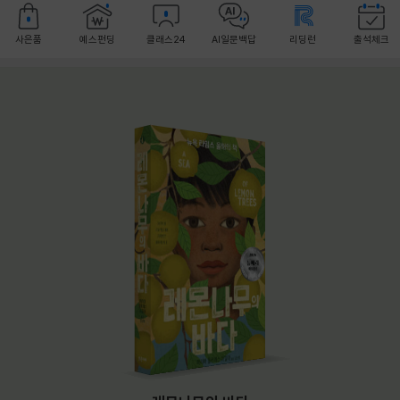
사은품
예스펀딩
클래스24
AI일문백답
리딩런
출석체크