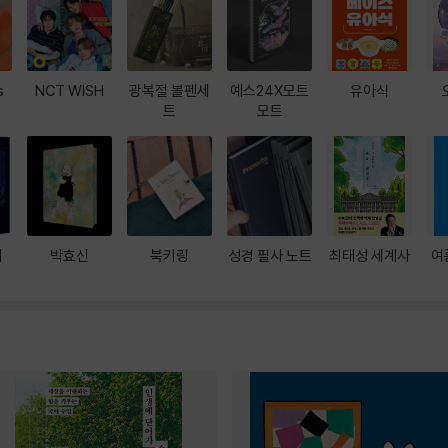
s
NCT WISH
광복절 볼펜세
예스24X모트
유아식
트
모트
대
박효신
북키링
성경 필사 노트
최태성 세계사
여