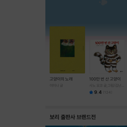
고양이의 노래
100만 번 산 고양이
이미나 글
사노 요코 글,그림/김난주
역
9.4
(
124
)
보리 출판사 브랜드전