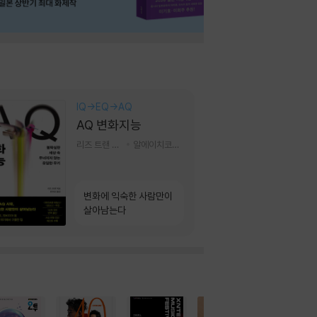
IQ→EQ→AQ
AQ 변화지능
리즈 트랜 저/한미선 역
알에이치코리아(RHK)
변화에 익숙한 사람만이
살아남는다