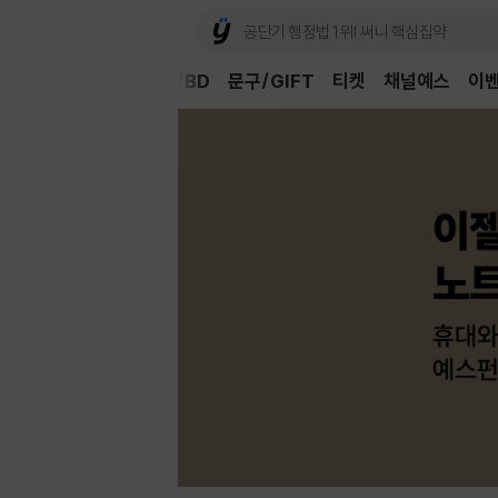
Book
CD/LP
DVD/BD
문구/GIFT
티켓
채널예스
이