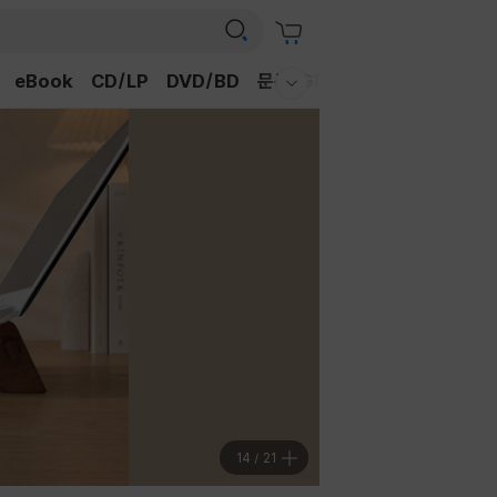
eBook
CD/LP
DVD/BD
문구/GIFT
티켓
채널예스
웰컴메뉴 모두보기
14
/
21