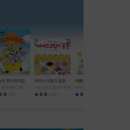
더보기
늘은 캣치하이킹
아이스크림이 꽁꽁
여름을 부탁해
 글/윤태규 그림
구도 노리코 글/윤수정 역
토마쓰리 글그림
9.9
9.6
9.8
(
41
)
(
103
)
(
24
)