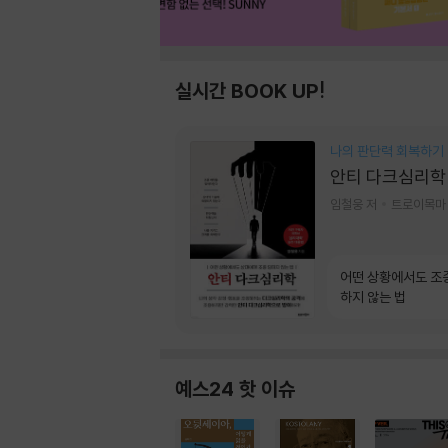
실시간 BOOK UP!
나의 판단력 회복하기
안티 다크심리학
임철웅 저
트로이목마
어떤 상황에서도 조
하지 않는 법
예스24 핫 이슈