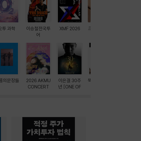
오투 과학
이승철전국투
XMF 2026
크레마 이북 리
방학에는 
어
더기
포터
름의문장들
2026 AKMU
이은결 30주
뚝딱! AI 3대장
이달의 인
CONCERT
년 [ONE OF
과
ONE]