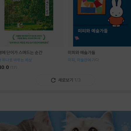
생에 단어가 스며드는 순간
미피와 예술가들
 하나로 바뀌는 세상
미피, 미술관에 가다
10.0
(
17
)
새로보기
1/3