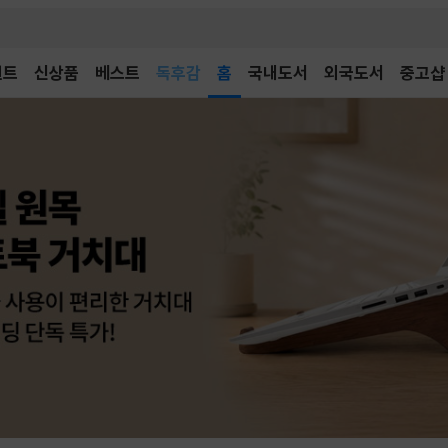
벤트
신상품
베스트
어린이
홈
국내도서
외국도서
중고샵
독후감
어린이