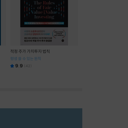
적정 주가 가치투자 법칙
평생 쓸 수 있는 원칙
9.9
(
42
)