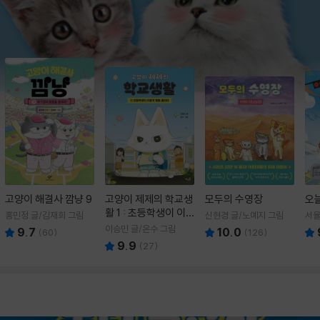
고양이 해결사 깜냥 9
고양이 제제의 학교생
모두의 수영장
오
활 1 : 초등학생이 이
홍민정 글/김재희 그림
신현경 글/노예지 그림
서율
렇게 힘들 줄이야
이승민 글/온수 그림
9.7
10.0
(
60
)
(
126
)
9.9
(
27
)