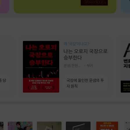
왜 ‘국장‘이냐고?
나는 오로지 국장으로
승부한다
문샘(문현철) 저
부키
종 당
국장에 올인한 문샘의 투
자 원칙