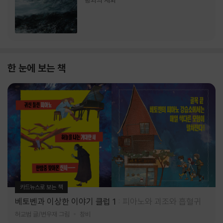
랑과의 재회
한 눈에 보는 책
카드뉴스로 보는 책
베토벤과 이상한 이야기 클럽 1
피아노와 괴조와 흡혈귀
허교범 글/변우재 그림
창비