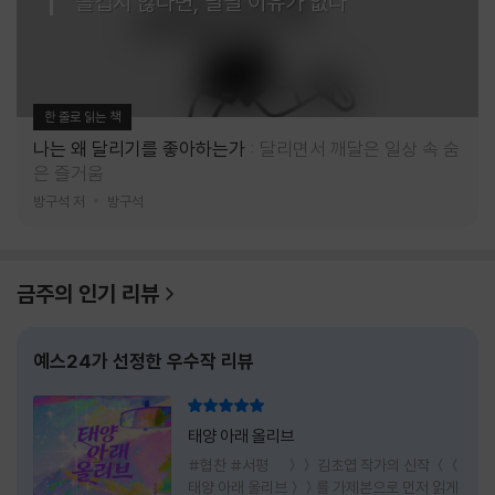
즐겁지 않다면, 달릴 이유가 없다
한 줄로 읽는 책
나는 왜 달리기를 좋아하는가
달리면서 깨달은 일상 속 숨
은 즐거움
방구석 저
방구석
금주의 인기 리뷰
예스24가 선정한 우수작 리뷰
리뷰 총점
태양 아래 올리브
#협찬 #서평 ＞＞ 김초엽 작가의 신작 ＜＜
태양 아래 올리브＞＞를 가제본으로 먼저 읽게