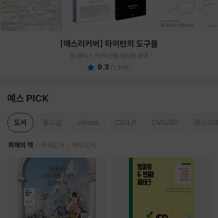
[예스리커버] 타이탄의 도구들
팀 페리스 저/박선령,정지현 공역
9.3
(
1,396
)
예스 PICK
도서
중고샵
eBook
CD/LP
DVD/BD
문구/GI
화제의 책
외국도서
세트도서