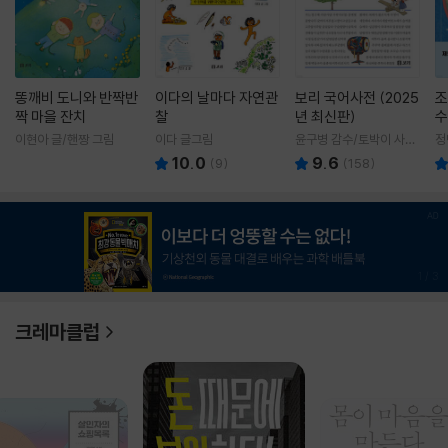
똥깨비 도니와 반짝반
이다의 날마다 자연관
보리 국어사전 (2025
조
짝 마을 잔치
찰
년 최신판)
수
이현아 글/핸짱 그림
이다 글그림
윤구병 감수/토박이 사전
정
편찬실 편
10.0
9.6
(
9
)
(
158
)
1
/
3
크레마클럽