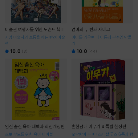
미술관 여행자를 위한 도슨트 북 II
엄마의 두 번째 재테크
서양 미술사의 흐름을 꿰는 반려 미술
아이를 키우며 내 이름의 부수입 만들
책
기
10.0
10.0
(
3
)
(
44
)
임신 출산 육아 대백과 최신개정판
흔한남매 이무기 4 특별 한정판
초보 부모를 위한 육아 바이블
오싹함이 두 배! 스페셜 굿즈 6종과 함