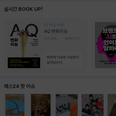
실시간 BOOK UP!
IQ→EQ→AQ
AQ 변화지능
리즈 트랜 저/한미선 역
알에이치코리아(RHK)
변화에 익숙한 사람만이
살아남는다
예스24 핫 이슈