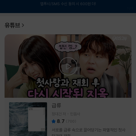
앱푸시/SMS 수신 동의 시 600원 더!
1
/
6
유튜브
급류
정대건 저
민음사
8.7
(
700
)
서로를 급류 속으로 끌어당기는 파멸적인 첫사