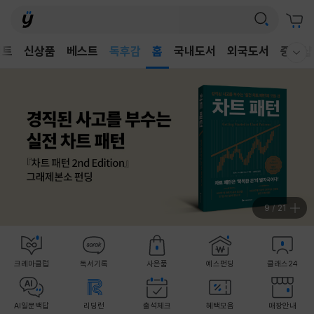
어린이
벤트
신상품
베스트
독후감
홈
국내도서
외국도서
중고샵
웰컴메뉴 모두보기
어린이
9
/
21
크레마클럽
독서기록
사은품
예스펀딩
클래스24
AI일문백답
리딩런
출석체크
혜택모음
매장안내