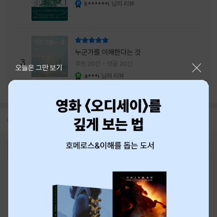
내는 최상의 시너지...
k******i
님의 리뷰
YES마니아 : 플래티넘
리뷰 총점
누군가를 이해한다는 것
3
추천 20건
댓글 20건
닫기
오늘은 그만 보기
a***i
님의 리뷰
YES마니아 : 로얄
공지
8월 신용카드 무이자할부 안내
2026-08-01
로그인
최근 본 상품
주문/배송
고객센터 1544-3800
티켓 1544-6399
중고샵 1566-4295
eBook 1:1문의/채팅상담
예스이십사(주) 사업자 정보
이용약관
개인정보처리방침
청소년보호정책