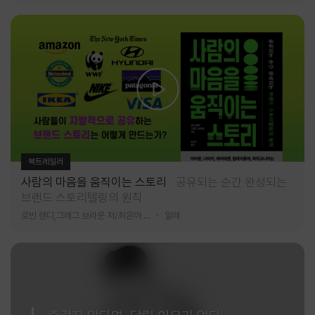
북트레일러
사람의 마음을 움직이는 스토리
공유되는 순간 완성되는
브랜드 스토리텔링의 원칙
로빈 랜디,그레그 브라운 저/최은아 역
알레