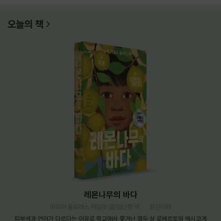
오늘의 책
레몬나무의 바다
마리아 돌로레스 아길라 글/김난령 역
밝은미래
피부색과 언어가 다르다는 이유로 학교에서 쫓겨난 열두 살 로베르토와 멕시코계