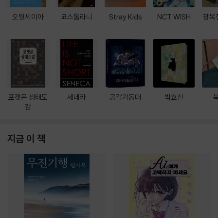
오뒷세이아
코스톨라니
Stray Kids
NCT WISH
광복
포켓몬 생태도
세네카
공각기동대
박효신
감
지금 이 책