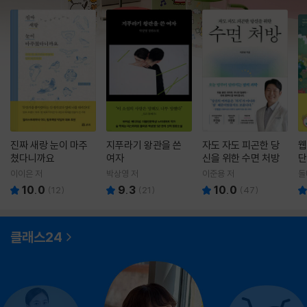
진짜 새랑 눈이 마주
지푸라기 왕관을 쓴
자도 자도 피곤한 당
웹
쳤다니까요
여자
신을 위한 수면 처방
단
이이은 저
박상영 저
이준용 저
돌
10.0
9.3
10.0
(
12
)
(
21
)
(
47
)
클래스24