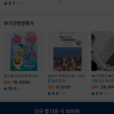
께
8.7
(
27
)
#기간한정특가
핑크퐁 상어가족 마이크
걸어서 세계속으로 - 남유
★기간특가★[
럽 동유럽 편
크림 2단 화이
50
15,000
%
원
10
6,120
38
29,90
%
원
%
10.0
(
4
)
9.6
9.5
(
27
)
(
94
)
신규 앱 다운 시 500원