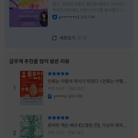
됐다. 김초엽 작품은 출간될 때마다 기다리는
편이라 이번에도 어떤 이야기를 들려줄지 기대
가 컸다. 스포일러 없이 읽는 것이 가장 재미있
p*******3
님의 리뷰
이달의 사락
는 소설이라는 이야기를 들었기에 아무 정보도
찾아보지 않고 책을 펼쳤다. 지금 생각해 보면
그 선택이 정말 잘한 일이었다. 첫 장부터 평범
새로보기
9/10
하지 않았다. 사라진 누군가에게 보내는 메일로
시작되는 이야기는 곧바로 궁금증을 만든다. 오
래전 헤어진 친구가 다시 만나게 되고, 과거의
흔적을 따라 낯선 나라를 여행하게 된다는 설정
금주에 추천을 많이 받은 리뷰
이 무더운 여름을 벗어나는 피서처럼 흥미롭기
만 하다. 처음에는 단순한 추적 이야기인 줄 알
리뷰 총점
았는데, 읽을수록 전혀 다른 방향으로 흘러간
인류는 이렇게 역사가 되었다 <인류는 어떻게
다. '왜 이런 일이 벌어졌을까?', '이 사람이 정
1
역사가 되었나>
추천 24건
댓글 25건
말 믿어도
y****n
님의 리뷰
YES마니아 : 플래티넘
리뷰 총점
로버트 잭슨 베넷 《오염된 잔》, 가상의 제국이
주는 실감과 미스터리 사건의 치밀함이 이루어
2
추천 22건
댓글 18건