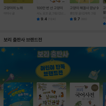
고양이의 노래
100만 번 산 고양이
고양이 해결사 깜냥 9
고
활
이미나 글
사노 요코 글,그림/김난주
홍민정 글/김재희 그림
렇
역
이
9.4
9.7
(
124
)
(
60
)
보리 출판사 브랜드전