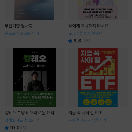
무진기행 필사북
AI에게 고백하지 마세요
손으로 읽고 쓰는 명작
로그아웃 불가 첫사랑
9.8
(
35
)
걍레오 그냥 레오의 오늘 요리
지금 꼭 사야 할 ETF
강레오 셰프 첫 요리책
돈이 몰리는 시장을 사라
10.0
(
8
)