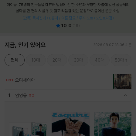
아이들. 75명의 친구들을 대표해 법정에 선 한 소년과 부당한 차별에 맞선 공동체의
실화를 한 편의 시를 읽듯 짧고 리듬감 있는 문장으로 풀어낸 운문 소설.
[단독] 독서집게 / L홀더 / 여름 담요 / 무지 노트 (포인트차감)
10.0
(
15
)
지금, 인기 있어요
2026.08.07 18:36 기준
전체
10대
20대
30대
40대
50대
오디세이아
HOT
1
임영웅
2
관련상품 보이기/감축