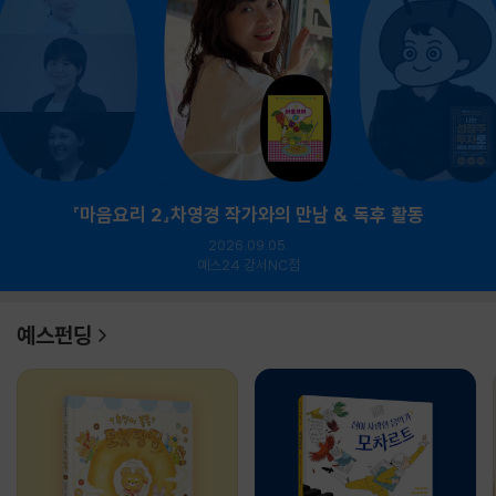
『마음요리 2』차영경 작가와의 만남 & 독후 활동
2026.09.05.
예스24 강서NC점
예스펀딩