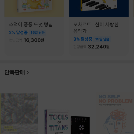
추억이 퐁퐁 도넛 빵집
모차르트 : 신이 사랑한
음악가
2% 달성중
16일 남음
3% 달성중
16,300
19일 남음
펀딩금액
원
32,240
펀딩금액
원
단독판매