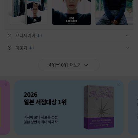
2
오디세이아
1
관련상품 보이기/감축
3
이동기
1
관련상품 보이기/감축
4위~10위
더보기