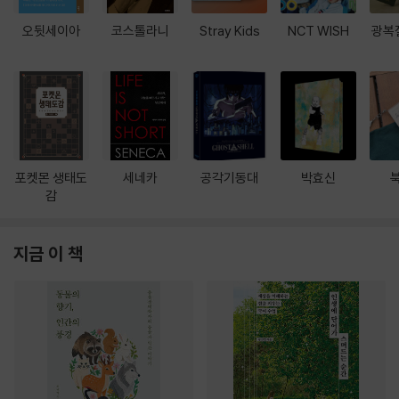
오뒷세이아
코스톨라니
Stray Kids
NCT WISH
광복
포켓몬 생태도
세네카
공각기동대
박효신
감
지금 이 책