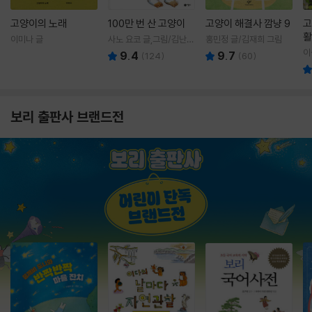
고양이의 노래
100만 번 산 고양이
고양이 해결사 깜냥 9
고
활
이미나 글
사노 요코 글,그림/김난주
홍민정 글/김재희 그림
렇
역
이
9.4
9.7
(
124
)
(
60
)
보리 출판사 브랜드전