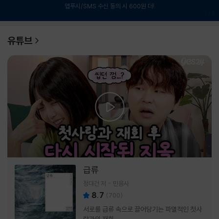
앱푸시/SMS 수신 동의 시 600원 더!
1
/
6
유튜브
급류
정대건 저
민음사
8.7
(
700
)
서로를 급류 속으로 끌어당기는 파멸적인 첫사