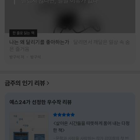
즐겁지 않다면, 달릴 이유가 없다
한 줄로 읽는 책
나는 왜 달리기를 좋아하는가
달리면서 깨달은 일상 속 숨
은 즐거움
방구석 저
방구석
금주의 인기 리뷰
예스24가 선정한 우수작 리뷰
리뷰 총점
<살아온 시간들을 따뜻하게 품어 내는 다정
한 책>
-문학과 사람을 사랑하는 작가 강미희의 첫 번