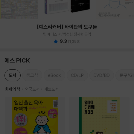
[예스리커버] 타이탄의 도구들
팀 페리스 저/박선령,정지현 공역
9.3
(
1,396
)
예스 PICK
도서
중고샵
eBook
CD/LP
DVD/BD
문구/GI
화제의 책
외국도서
세트도서