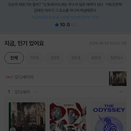
단순히 재밌기만 할까? 『오뒷세이아』에는 무수히 많은 매력이 있다. '아트인문학'
김태진 저자가 그 요소를 하나씩 해설해준다.
제로퍼제로 독서대/스트랩 에코백(포인트 차감)
10.0
(
2
)
지금, 인기 있어요
2026.08.09 03:02 기준
전체
10대
20대
30대
40대
50대
오디세이아
HOT
1
오디세이
관련상품 보이기/감축