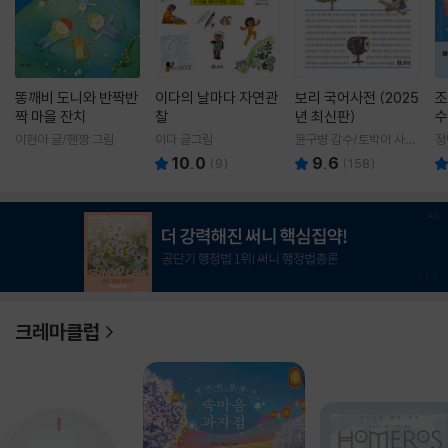
똥깨비 도니와 반짝반
이다의 날마다 자연관
보리 국어사전 (2025
조
짝 마을 잔치
찰
년 최신판)
수
이현아 글/핸짱 그림
이다 글그림
윤구병 감수/토박이 사전
정
편찬실 편
10.0
9.6
(
9
)
(
158
)
1
/
3
크레마클럽