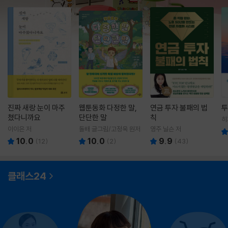
진짜 새랑 눈이 마주
웹툰동화 다정한 말,
연금 투자 불패의 법
투
쳤다니까요
단단한 말
칙
히
영
이이은 저
돌배 글그림/고정욱 원저
영주 닐슨 저
10.0
10.0
9.9
(
12
)
(
2
)
(
43
)
클래스24