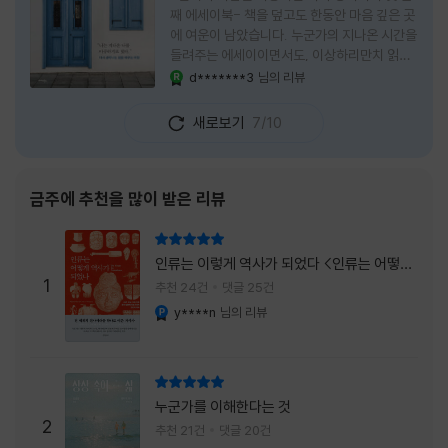
째 에세이북- 책을 덮고도 한동안 마음 깊은 곳
에 여운이 남았습니다. 누군가의 지나온 시간을
들려주는 에세이이면서도, 이상하리만치 읽는
사람 자신의 삶을 다시 돌아보게 만드는 책이었
d*******3
님의 리뷰
YES마니아 : 로얄
습니다. 그래서 이 책은 단순히 한 사람의 기록
으로 머물지 않고, 각자의 상처와 후회, 다 지나
새로보기
7/10
온 줄 알았던 마음의 결을 가만히 비추는 거울
처럼 다가왔습니다. 무엇보다 좋았던 점은 이
책이 큰 목소리로 삶의 답을 가르치려 하지 않
는다는 것, 대신 지나온 시간 속에서 비로소 알
금주에 추천을 많이 받은 리뷰
아차리게 되는 감정들, 놓아야 지켜지는 것들이
있고 무너지지 않는 것보다 다시 일어서는 일이
리뷰 총점
더 중요하다는 사실을 담담하게 보여줍니다. 그
인류는 이렇게 역사가 되었다 <인류는 어떻게
래서 읽는 내내 위로가 과장되지 않았고, 오히
1
역사가 되었나>
추천 24건
댓글 25건
려 그 절제된 진심 덕분에 더 오래 마음에 남았
y****n
님의 리뷰
YES마니아 : 플래티넘
습니다. 책 곳곳에
리뷰 총점
누군가를 이해한다는 것
2
추천 21건
댓글 20건