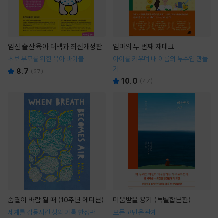
임신 출산 육아 대백과 최신개정판
엄마의 두 번째 재테크
초보 부모를 위한 육아 바이블
아이를 키우며 내 이름의 부수입 만들
기
8.7
(
27
)
10.0
(
47
)
숨결이 바람 될 때 (10주년 에디션)
미움받을 용기 (특별합본판)
세계를 감동시킨 생의 기록 한정판
모든 고민은 관계