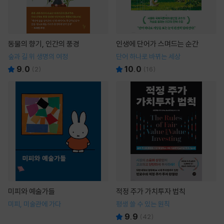
동물의 향기, 인간의 풍경
인생에 단어가 스며드는 순간
숲과 길 위 생명의 여정
단어 하나로 바뀌는 세상
9.0
10.0
(
2
)
(
16
)
미피와 예술가들
적정 주가 가치투자 법칙
미피, 미술관에 가다
평생 쓸 수 있는 원칙
9.9
(
42
)