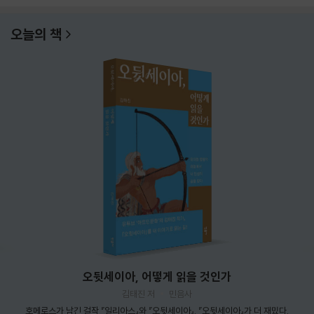
오늘의 책
오뒷세이아, 어떻게 읽을 것인가
김태진 저
민음사
호메로스가 남긴 걸작 『일리아스』와 『오뒷세이아』. 『오뒷세이아』가 더 재밌다.