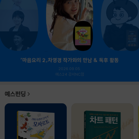
『마음요리 2』차영경 작가와의 만남 & 독후 활동
2026.09.05.
예스24 강서NC점
예스펀딩