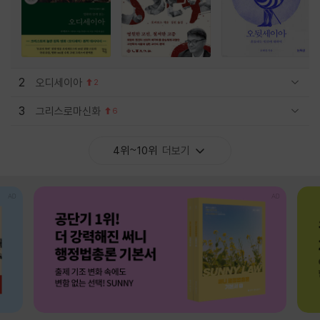
2
오디세이아
2
관련상품 보이기/감축
3
그리스로마신화
6
관련상품 보이기/감축
4위~10위
더보기