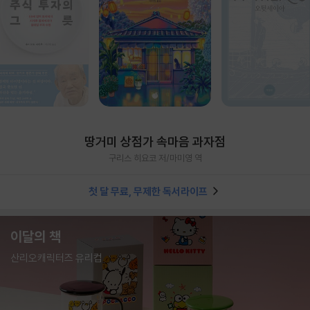
땅거미 상점가 속마음 과자점
구리스 히요코 저/마미영 역
첫 달 무료, 무제한 독서라이프
이달의 책
산리오캐릭터즈 유리컵