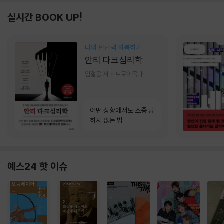
실시간 BOOK UP!
나의 판단력 회복하기
안티 다크심리학
임철웅 저
트로이목마
어떤 상황에서도 조종 당
하지 않는 법
예스24 핫 이슈