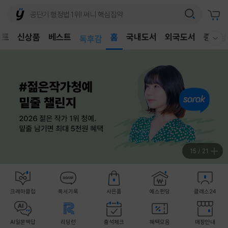
어린이
벤트
신상품
베스트
독후감
홈
국내도서
외국도서
중고샵
웰컴메뉴 모두보기
어린이
16
/
21
크레마클럽
독서기록
사은품
예스펀딩
클래스24
AI일문백답
리딩런
출석체크
혜택모음
매장안내