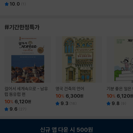
10.0
(
1
)
#기간한정특가
걸어서 세계속으로 - 남유
영국 건축의 언어
기분 좋은 일은
럽 동유럽 편
10
6,300
10
6,120
%
원
%
10
6,120
%
원
9.3
9.8
(
16
)
(
9
)
9.6
(
27
)
신규 앱 다운 시 500원