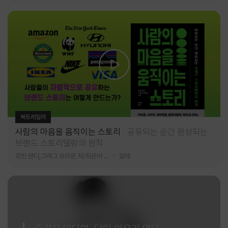
북트레일러
사람의 마음을 움직이는 스토리
공유되는 순간 완성되는
브랜드 스토리텔링의 원칙
로빈 랜디,그레그 브라운 저/최은아 역
알레