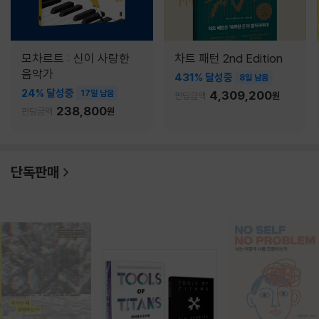
모차르트 : 신이 사랑한
차트 패턴 2nd Edition
음악가
431% 달성중
8일 남음
24% 달성중
17일 남음
4,309,200
펀딩금액
원
238,800
펀딩금액
원
단독판매