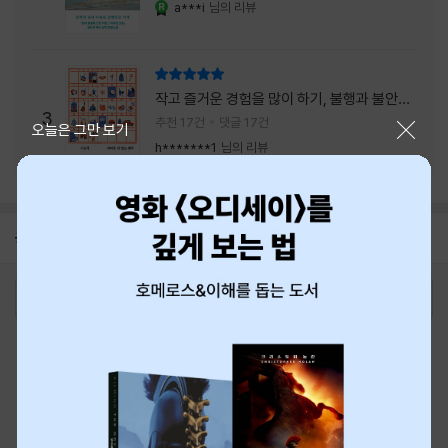
a***i
님의 리뷰
YES마니아 : 로얄
리뷰 총점
작고 즐거운 경험을 많이 하기, 불행과 불안을
3
회피하지 말기, 그리고 좋은 사람을 많이 만나
추천 17건
댓글 17건
닫기
오늘은 그만 보기
기.
h*******1
님의 리뷰
공지
8월 신용카드 무이자할부 안내
2026-08-01
로그인
최근 본 상품
주문/배송
고객센터 1544-3800
티켓 1544-6399
중고샵 1566-4295
eBook 1:1문의/채팅상담
예스이십사(주) 사업자 정보
이용약관
개인정보처리방침
청소년보호정책
PC버전
회사소개
거래처관계자께