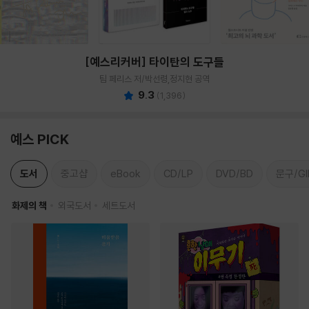
[예스리커버] 타이탄의 도구들
팀 페리스 저/박선령,정지현 공역
9.3
(
1,396
)
예스 PICK
도서
중고샵
eBook
CD/LP
DVD/BD
문구/GI
화제의 책
외국도서
세트도서