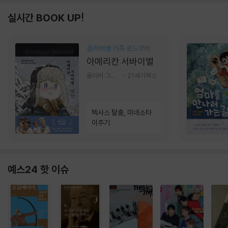
실시간 BOOK UP!
올리버쌤 가족 로드무비
아메리칸 서바이벌
올리버 그랜트,정다운 저
21세기북스
텍사스 탈출, 미네소타
이주기
예스24 핫 이슈