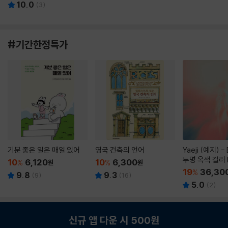
10.0
(
3
)
#기간한정특가
기분 좋은 일은 매일 있어
영국 건축의 언어
Yaeji (예지) -
투명 옥색 컬러 
10
6,120
10
6,300
%
원
%
원
19
36,30
%
9.8
9.3
(
9
)
(
16
)
5.0
(
2
)
신규 앱 다운 시 500원