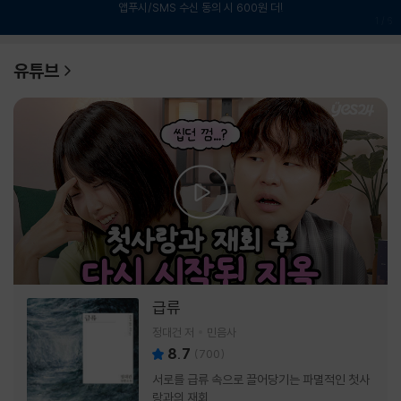
앱푸시/SMS 수신 동의 시 600원 더!
1
/
6
유튜브
급류
정대건 저
민음사
8.7
(
700
)
서로를 급류 속으로 끌어당기는 파멸적인 첫사
랑과의 재회