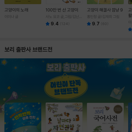
고양이의 노래
100만 번 산 고양이
고양이 해결사 깜냥 9
고
활
이미나 글
사노 요코 글,그림/김난주
홍민정 글/김재희 그림
렇
역
이
9.4
9.7
(
124
)
(
60
)
보리 출판사 브랜드전