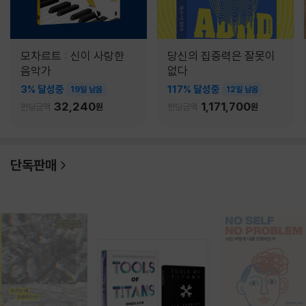
모차르트 : 신이 사랑한
당신의 집중력은 잘못이
음악가
없다
3% 달성중
117% 달성중
19일 남음
12일 남음
32,240
1,171,700
펀딩금액
원
펀딩금액
원
단독판매