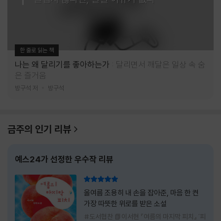
한 줄로 읽는 책
나는 왜 달리기를 좋아하는가
달리면서 깨달은 일상 속 숨
은 즐거움
방구석 저
방구석
금주의 인기 리뷰
예스24가 선정한 우수작 리뷰
리뷰 총점
올여름 조용히 내 손을 잡아준, 마음 한 켠
가장 따뜻한 위로를 받은 소설
#도서협찬 📗이서현 『여름의 마지막 피치』 '피