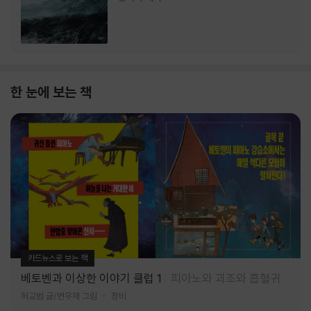
한 눈에 보는 책
카드뉴스로 보는 책
베토벤과 이상한 이야기 클럽 1
피아노와 괴조와 흡혈귀
허교범 글/변우재 그림
창비