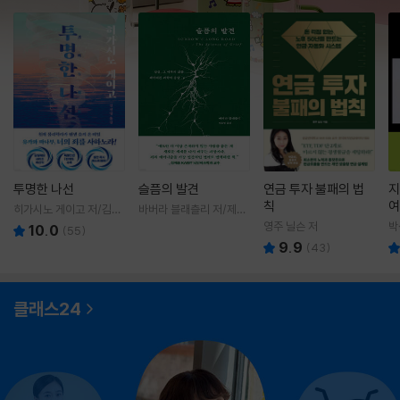
투명한 나선
슬픔의 발견
연금 투자 불패의 법
지
칙
여
히가시노 게이고 저/김선
바버라 블래츨리 저/제효
영 역
영 역
영주 닐슨 저
박
10.0
(
55
)
9.9
(
43
)
클래스24