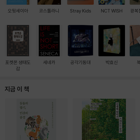
오뒷세이아
코스톨라니
Stray Kids
NCT WISH
광복
포켓몬 생태도
세네카
공각기동대
박효신
감
지금 이 책