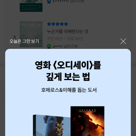
k******i
님의 리뷰
리뷰 총점
누군가를 이해한다는 것
3
추천 20건
댓글 20건
닫기
오늘은 그만 보기
a***i
님의 리뷰
YES마니아 : 로얄
공지
8월 신용카드 무이자할부 안내
2026-08-01
로그인
최근 본 상품
주문/배송
고객센터 1544-3800
티켓 1544-6399
중고샵 1566-4295
eBook 1:1문의/채팅상담
예스이십사(주) 사업자 정보
이용약관
개인정보처리방침
청소년보호정책