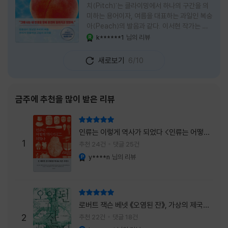
치(Pitch)'는 클라이밍에서 하나의 구간을 의
미하는 용어이자, 여름을 대표하는 과일인 복숭
아(Peach)의 발음과 같다. 이서현 작가는 이
중의적인 제목 안에 소설이 전하고 싶은 메시지
k******1
님의 리뷰
YES마니아 : 로얄
를 아름답게 담아내고 있는 것 같다. 복숭아처
럼 가장 달콤하고 찬란한 계절인 여름. 하지만
새로보기
6/10
그 여름도 끝이 있다. 그리고 클라이밍의 피치
처럼 인생 역시 정상까지 단숨에 오를 수 없고,
한 구간씩 묵묵히 올라야 한다. 『여름의 마지막
피치』는 끝나가는 여름의 아쉬움과 새로운 계
금주에 추천을 많이 받은 리뷰
절을 향해 나아가는 마지막 한 걸음을 동시에
의미하는 제목이었다. 소설은 각자의 '여름'을
리뷰 총점
잃어버린 다섯 인물들의 이야기를 담고 있다.
인류는 이렇게 역사가 되었다 <인류는 어떻게
👧연인에게 이별을 통보받고 외모를 향한 악성
1
역사가 되었나>
추천 24건
댓글 25건
댓글로 인해 카메라 앞에 설 수 없게 된 요리 유
y****n
님의 리뷰
YES마니아 : 플래티넘
튜버
리뷰 총점
로버트 잭슨 베넷 《오염된 잔》, 가상의 제국이
주는 실감과 미스터리 사건의 치밀함이 이루어
2
추천 22건
댓글 18건
내는 최상의 시너지...
YES마니아 : 플래티넘