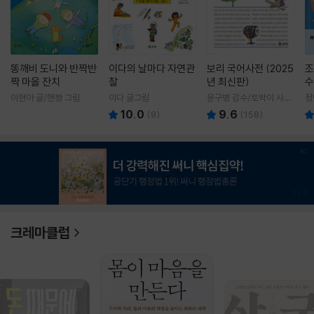
똥깨비 도니와 반짝반
이다의 날마다 자연관
보리 국어사전 (2025
조
짝 마을 잔치
찰
년 최신판)
수
이현아 글/핸짱 그림
이다 글그림
윤구병 감수/토박이 사전
정
편찬실 편
10.0
9.6
(
9
)
(
158
)
1
/
3
크레마클럽