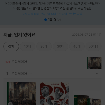
이야기들을 섬세하게 그렸다. 작가의 기존 작품들과 다르게 따스한 온기가 돋보인다.
삭막한 현실에서 필요한 건 관심과 희망이라는 걸 일깨워 주는 작품집.
[이달의 책 8월] 산리오캐릭터즈 유리컵 (포인트 차감)
10.0
(
2
)
지금, 인기 있어요
2026.08.07 23:51 기준
전체
10대
20대
30대
40대
50대
오디세이아
HOT
1
오디세이아
관련상품 보이기/감축