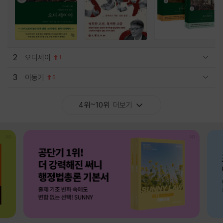
2
오디세이
1
관련상품 보이기/감축
3
이동기
5
관련상품 보이기/감축
4위~10위
더보기