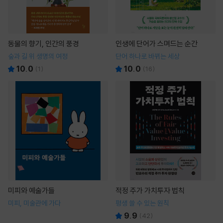
동물의 향기, 인간의 풍경
인생에 단어가 스며드는 순간
숲과 길 위 생명의 여정
단어 하나로 바뀌는 세상
10.0
10.0
(
1
)
(
16
)
미피와 예술가들
적정 주가 가치투자 법칙
미피, 미술관에 가다
평생 쓸 수 있는 원칙
9.9
(
42
)