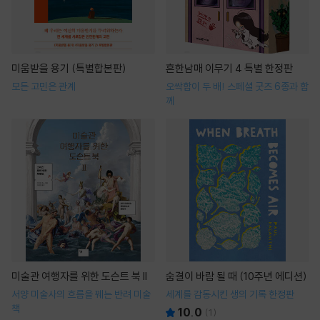
미움받을 용기 (특별합본판)
흔한남매 이무기 4 특별 한정판
모든 고민은 관계
오싹함이 두 배! 스페셜 굿즈 6종과 함
께
미술관 여행자를 위한 도슨트 북 II
숨결이 바람 될 때 (10주년 에디션)
서양 미술사의 흐름을 꿰는 반려 미술
세계를 감동시킨 생의 기록 한정판
책
10.0
(
1
)