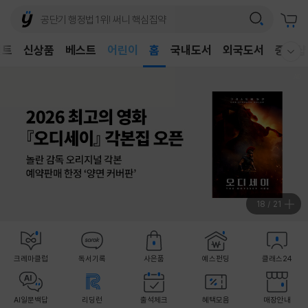
어린이
벤트
신상품
베스트
독후감
홈
국내도서
외국도서
중고샵
웰컴메뉴 모두보기
어린이
18
/
21
크레마클럽
독서기록
사은품
예스펀딩
클래스24
AI일문백답
리딩런
출석체크
혜택모음
매장안내