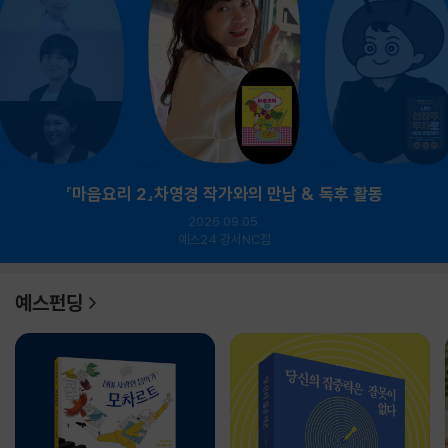
『마음요리 2』차영경 작가와의 만남 & 독후 활동
2026.09.05.
예스24 강서NC점
예스펀딩