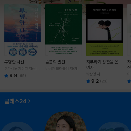
투명한 나선
슬픔의 발견
지푸라기 왕관을 쓴
자
여자
신
히가시노 게이고 저/김선
바버라 블래츨리 저/제효
영 역
영 역
박상영 저
이
9.9
(
65
)
9.2
(
23
)
클래스24