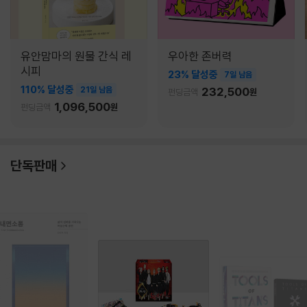
유안맘마의 원물 간식 레
우아한 존버력
시피
23% 달성중
7일 남음
110% 달성중
21일 남음
232,500
펀딩금액
원
1,096,500
펀딩금액
원
단독판매