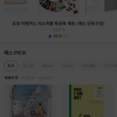
도쿄 리벤저스 직소퍼즐 특공복 세트 (예스 단독구성)
편집부 저
10.0
(
15
)
예스 PICK
도서
중고샵
eBook
CD/LP
DVD/BD
문구/GI
화제의 책
외국도서
세트도서