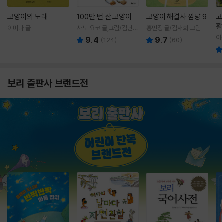
고양이의 노래
100만 번 산 고양이
고양이 해결사 깜냥 9
고
활
이미나 글
사노 요코 글,그림/김난주
홍민정 글/김재희 그림
렇
역
이
9.4
9.7
(
124
)
(
60
)
보리 출판사 브랜드전