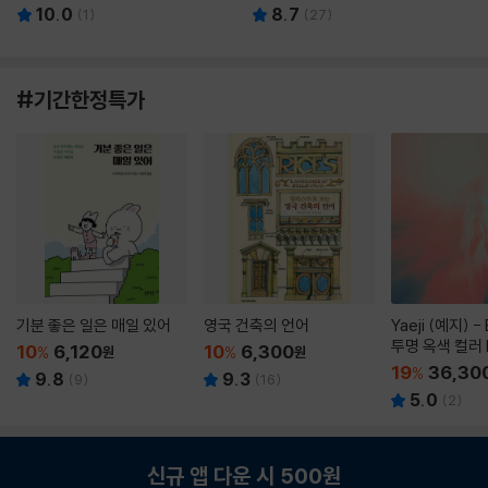
10.0
8.7
(
1
)
(
27
)
#기간한정특가
기분 좋은 일은 매일 있어
영국 건축의 언어
Yaeji (예지) -
투명 옥색 컬러 
10
6,120
10
6,300
%
원
%
원
19
36,30
%
9.8
9.3
(
9
)
(
16
)
5.0
(
2
)
신규 앱 다운 시 500원