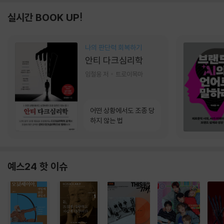
실시간 BOOK UP!
나의 판단력 회복하기
안티 다크심리학
임철웅 저
트로이목마
어떤 상황에서도 조종 당
하지 않는 법
예스24 핫 이슈