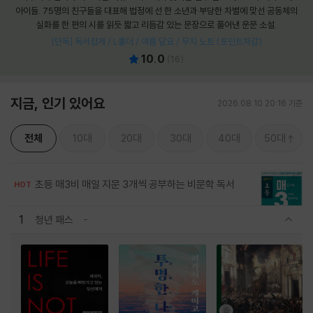
아이들. 75명의 친구들을 대표해 법정에 선 한 소년과 부당한 차별에 맞선 공동체의
실화를 한 편의 시를 읽듯 짧고 리듬감 있는 문장으로 풀어낸 운문 소설.
[단독] 독서집게 / L홀더 / 여름 담요 / 무지 노트 (포인트차감)
10.0
(
16
)
지금, 인기 있어요
2026.08.10 20:16 기준
전체
10대
20대
30대
40대
50대
초등 매3비 매일 지문 3개씩 공부하는 비문학 독서
HOT
1
청년 패스
관련상품 보이기/감축