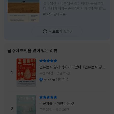
정이 담긴 ＜너를 담은 길＞ 이야기는 뭉클하
다. 게다가 작가는 순례길에서 지금의 아내를
만나 여행 로맨스의 정석인 '비포 선라이즈'를
n***6
님의 리뷰
현실로 이루었다는 점에서 더없이 로맨틱하다.
책을 읽으며 밑줄 그은 문장들이 많았다. 책 속
에 작가가 소개한 다양한 도서들의 문장들을 만
새로보기
8/10
나는 것 역시 읽기의 또다른 즐거움이었다. 여
느 이들처럼 성실히 학교를 마치고 남들이 부러
워하는 직장에 다니던 작가가 어느날 문득 나는
누구이며어느 순간 행복을 느끼는지 질문하며
금주에 추천을 많이 받은 리뷰
길을 떠나려고 마음 먹는 순간들을 적어내려간
문장들에 마음을 한참 머물렀다.그 부분을 발췌
리뷰 총점
해본다. "내가 온 힘을 다해 부러워하던 사람
인류는 이렇게 역사가 되었다 <인류는 어떻게
들은 '자신이 원하는' 일을 하는 사람들이었다.
1
역사가 되었나>
추천 24건
댓글 25건
소명이라고 하던
y****n
님의 리뷰
YES마니아 : 플래티넘
리뷰 총점
누군가를 이해한다는 것
2
추천 21건
댓글 20건