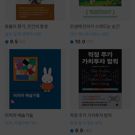
동물의 향기, 인간의 풍경
인생에 단어가 스며드는 순간
숲과 길 위 생명의 여정
단어 하나로 바뀌는 세상
9.5
10.0
(
4
)
(
17
)
미피와 예술가들
적정 주가 가치투자 법칙
미피, 미술관에 가다
평생 쓸 수 있는 원칙
9.9
(
42
)