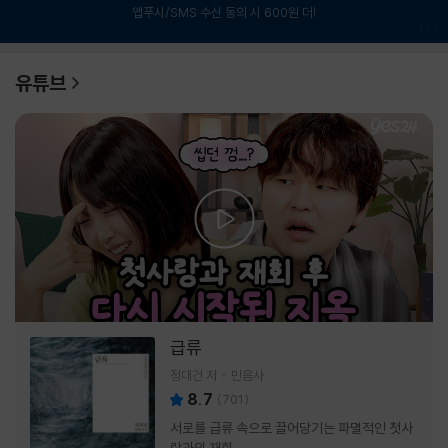
앱푸시/SMS 수신 동의 시 600원 더!
1
/
6
유튜브
급류
정대건 저
민음사
8.7
(
701
)
서로를 급류 속으로 끌어당기는 파멸적인 첫사