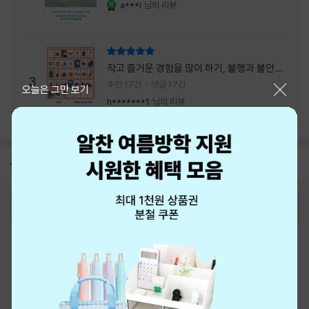
a***i
님의 리뷰
YES마니아 : 로얄
리뷰 총점
작고 즐거운 경험을 많이 하기, 불행과 불안을
3
회피하지 말기, 그리고 좋은 사람을 많이 만나
추천 17건
댓글 17건
닫기
오늘은 그만 보기
기.
h*******1
님의 리뷰
공지
8월 신용카드 무이자할부 안내
2026-08-01
로그인
최근 본 상품
주문/배송
고객센터 1544-3800
티켓 1544-6399
중고샵 1566-4295
eBook 1:1문의/채팅상담
예스이십사(주) 사업자 정보
이용약관
개인정보처리방침
청소년보호정책
PC버전
회사소개
거래처관계자께