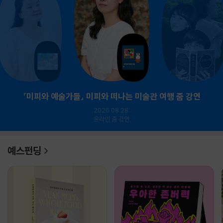
『미피와 예술가들』 미피와 떠나는 미술관 여행 줌 강연
2026.08.28.
온라인 줌 강연
예스펀딩