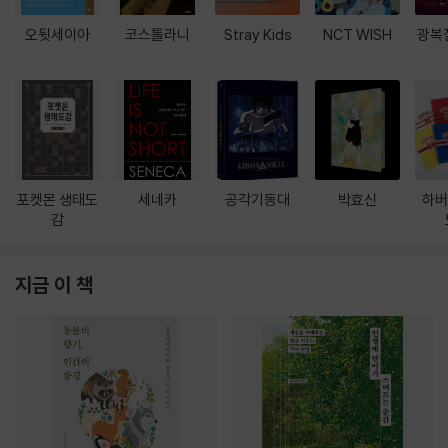
오뒷세이아
코스톨라니
Stray Kids
NCT WISH
광복
포켓몬 생태도
세네카
공각기동대
박효신
하버
감
지금 이 책