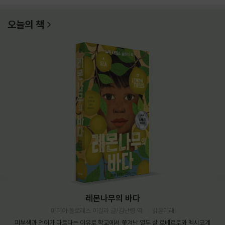
오늘의 책
레몬나무의 바다
마리아 돌로레스 아길라 글/김난령 역
밝은미래
피부색과 언어가 다르다는 이유로 학교에서 쫓겨난 열두 살 로베르토와 멕시코계