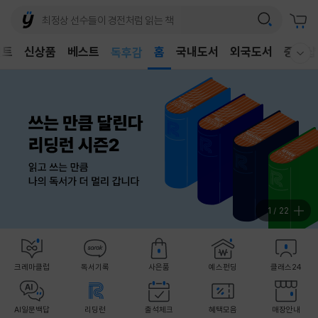
어린이
벤트
신상품
베스트
독후감
홈
국내도서
외국도서
중고샵
웰컴메뉴 모두보기
어린이
2
/
22
크레마클럽
독서기록
사은품
예스펀딩
클래스24
AI일문백답
리딩런
출석체크
혜택모음
매장안내