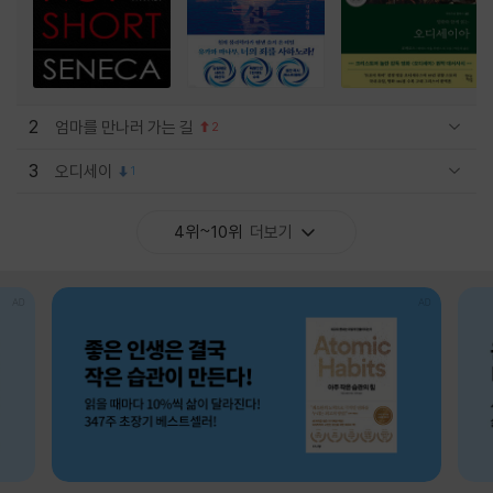
2
엄마를 만나러 가는 길
2
관련상품 보이기/감축
3
오디세이
1
관련상품 보이기/감축
4위~10위
더보기