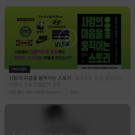
북트레일러
사람의 마음을 움직이는 스토리
공유되는 순간 완성되는
브랜드 스토리텔링의 원칙
로빈 랜디,그레그 브라운 저/최은아 역
알레