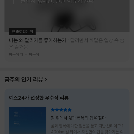
즐겁지 않다면, 달릴 이유가 없다
한 줄로 읽는 책
나는 왜 달리기를 좋아하는가
달리면서 깨달은 일상 속 숨
은 즐거움
방구석 저
방구석
금주의 인기 리뷰
예스24가 선정한 우수작 리뷰
리뷰 총점
길 위에서 삶과 행복의 답을 찾다
삶과 행복에 대한 질문을 품고 떠난 산티아고 1
400km 길 위에서 자신만의 답을 찾아가는 여