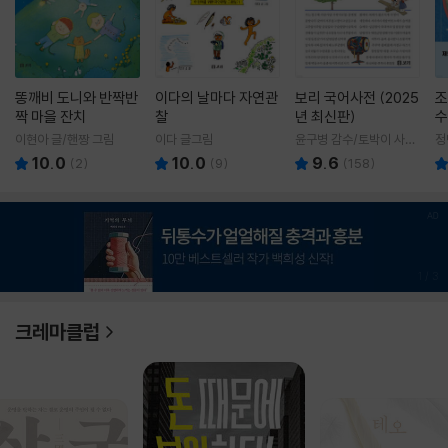
똥깨비 도니와 반짝반
이다의 날마다 자연관
보리 국어사전 (2025
조
짝 마을 잔치
찰
년 최신판)
수
이현아 글/핸짱 그림
이다 글그림
윤구병 감수/토박이 사전
정
편찬실 편
10.0
10.0
9.6
(
2
)
(
9
)
(
158
)
1
/
3
크레마클럽