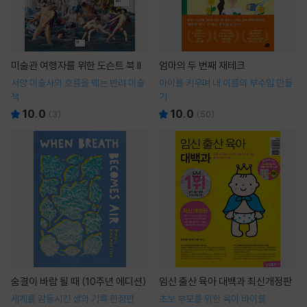
미술관 여행자를 위한 도슨트 북 II
엄마의 두 번째 재테크
서양 미술사의 흐름을 꿰는 반려 미술
아이를 키우며 내 이름의 부수입 만들
책
기
10.0
10.0
(
3
)
(
50
)
숨결이 바람 될 때 (10주년 에디션)
임신 출산 육아 대백과 최신개정판
세계를 감동시킨 생의 기록 한정판
초보 부모를 위한 육아 바이블