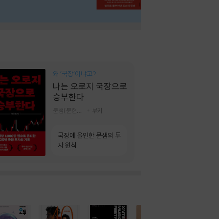
왜 ‘국장‘이냐고?
나는 오로지 국장으로
승부한다
문샘(문현철) 저
부키
국장에 올인한 문샘의 투
자 원칙