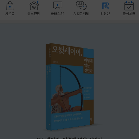
사은품
예스펀딩
클래스24
AI일문백답
리딩런
출석체크