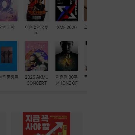
오투 과학
이승철전국투
XMF 2026
크레마 이북 리
방학에는 
어
더기
포터
름의문장들
2026 AKMU
이은결 30주
뚝딱! AI 3대장
이달의 인
CONCERT
년 [ONE OF
과
ONE]