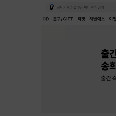
Book
CD/LP
DVD/BD
문구/GIFT
티켓
채널예스
이