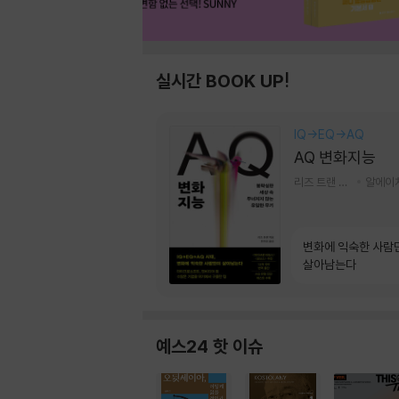
실시간 BOOK UP!
IQ→EQ→AQ
AQ 변화지능
리즈 트랜 저/한미선 역
변화에 익숙한 사람
살아남는다
예스24 핫 이슈