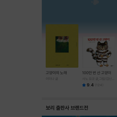
고양이의 노래
100만 번 산 고양이
이미나 글
사노 요코 글,그림/김난주
역
9.4
(
124
)
보리 출판사 브랜드전