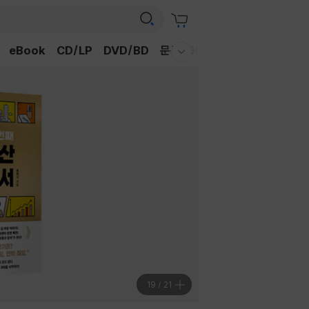
eBook
CD/LP
DVD/BD
문구/GIFT
티켓
채널예스
웰컴메뉴 모두보기
19
/
21