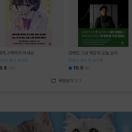
I에게 고백하지 마세요
걍레오 그냥 레오의 오늘 요리
그아웃 불가 첫사랑
강레오 셰프 첫 요리책
9.8
10.0
(
35
)
(
8
)
새로보기
2/3