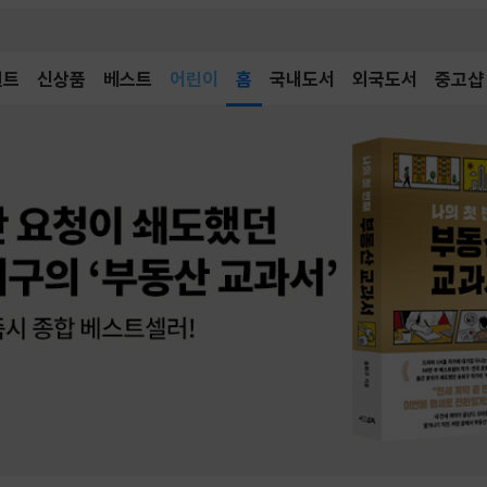
어린이
벤트
신상품
베스트
홈
국내도서
외국도서
중고샵
독후감
어린이