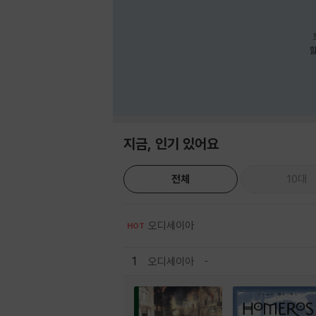
호
할
지금, 인기 있어요
전체
10대
오디세이아
HOT
1
오디세이아