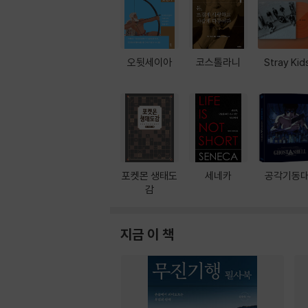
오뒷세이아
코스톨라니
Stray Kid
포켓몬 생태도
세네카
공각기동
감
지금 이 책