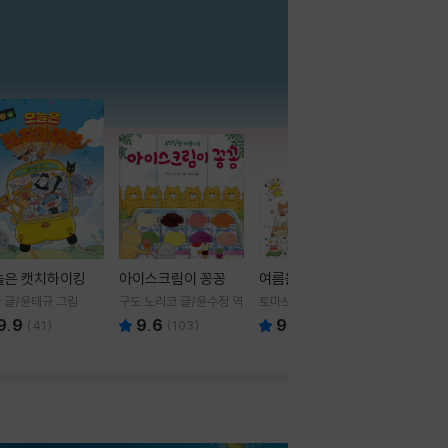
더보기
늘은 캣치하이킹
아이스크림이 꽁꽁
여름을 부탁해
 글/윤태규 그림
구도 노리코 글/윤수정 역
토마쓰리 글그림
9.9
9.6
9.8
(
41
)
(
103
)
(
24
)