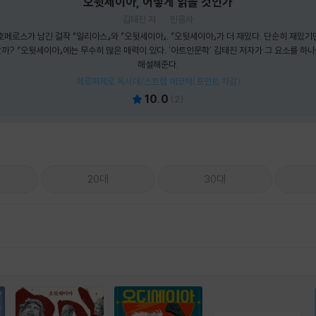
오뒷세이아, 어떻게 읽을 것인가
김태진 저
민음사
메로스가 남긴 걸작 『일리아스』와 『오뒷세이아』. 『오뒷세이아』가 더 재밌다. 단순히 재밌기만
까? 『오뒷세이아』에는 무수히 많은 매력이 있다. '아트인문학' 김태진 저자가 그 요소를 하
해설해준다.
제로퍼제로 독서대/스트랩 에코백(포인트 차감)
10.0
(
2
)
20대
30대