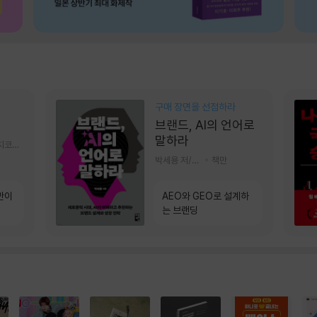
구매 장면을 선점하라
브랜드, AI의 언어로
말하라
알에이치코리아(RHK)
박세용 저/정진호 그림
책만
만이
AEO와 GEO로 설계하
는 브랜딩