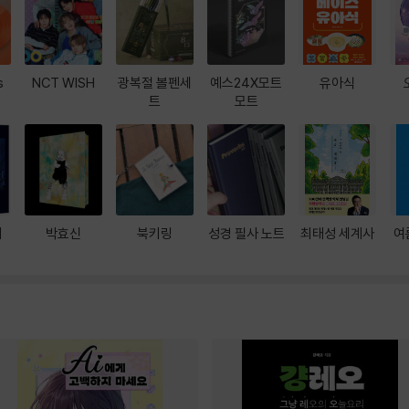
s
NCT WISH
광복절 볼펜세
예스24X모트
유아식
트
모트
대
박효신
북키링
성경 필사 노트
최태성 세계사
여