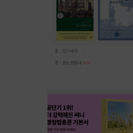
2
오디세이
3
원소원정대