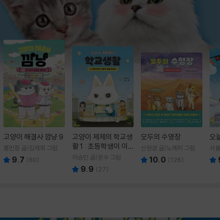
고양이 해결사 깜냥 9
고양이 제제의 학교생
모두의 수영장
오
활 1 : 초등학생이 이
홍민정 글/김재희 그림
신현경 글/노예지 그림
서율
렇게 힘들 줄이야
이승민 글/온수 그림
9.7
10.0
(
60
)
(
126
)
9.9
(
27
)