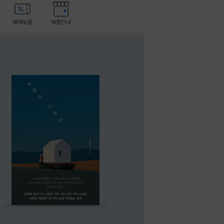
혜택모음
매장안내