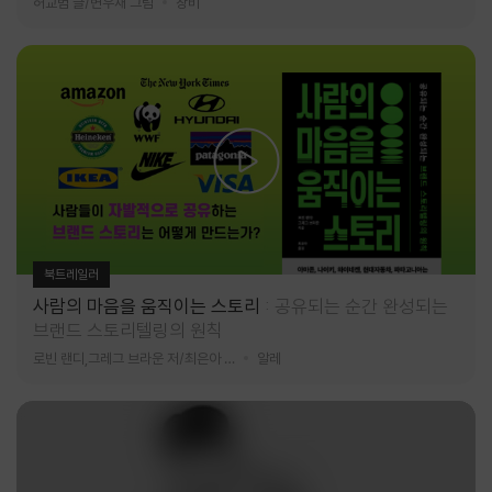
허교범 글/변우재 그림
창비
북트레일러
사람의 마음을 움직이는 스토리
공유되는 순간 완성되는
브랜드 스토리텔링의 원칙
로빈 랜디,그레그 브라운 저/최은아 역
알레