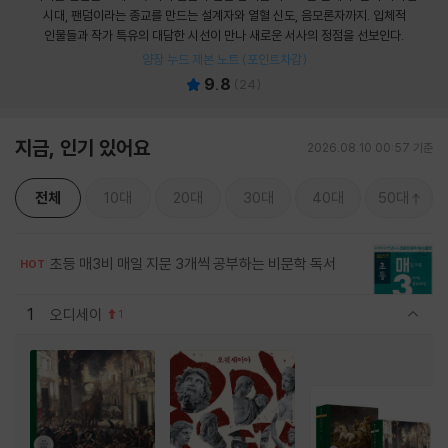
시대, 팬덤이라는 종교를 만드는 설계자와 열혈 신도, 음모론자까지. 입체적
인물들과 작가 특유의 대담한 시선이 만나 새로운 서사의 정점을 선보인다.
양장 누드 제본 노트 (포인트차감)
9.8
(
24
)
지금, 인기 있어요
2026.08.10 00:57 기준
전체
10대
20대
30대
40대
50대
초등 매3비 매일 지문 3개씩 공부하는 비문학 독서
HOT
1
오디세이
1
관련상품 보이기/감축