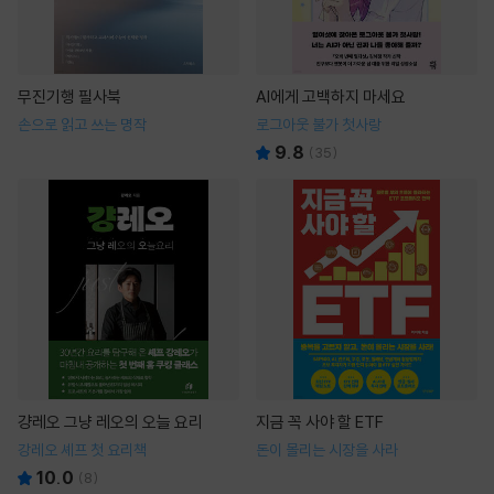
무진기행 필사북
AI에게 고백하지 마세요
손으로 읽고 쓰는 명작
로그아웃 불가 첫사랑
9.8
(
35
)
걍레오 그냥 레오의 오늘 요리
지금 꼭 사야 할 ETF
강레오 셰프 첫 요리책
돈이 몰리는 시장을 사라
10.0
(
8
)