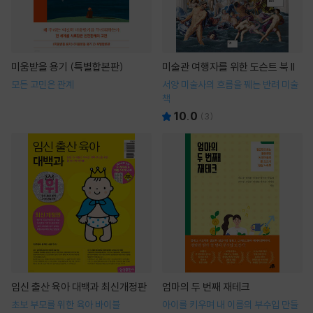
미움받을 용기 (특별합본판)
미술관 여행자를 위한 도슨트 북 II
모든 고민은 관계
서양 미술사의 흐름을 꿰는 반려 미술
책
10.0
(
3
)
임신 출산 육아 대백과 최신개정판
엄마의 두 번째 재테크
초보 부모를 위한 육아 바이블
아이를 키우며 내 이름의 부수입 만들