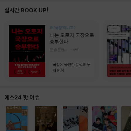
실시간 BOOK UP!
왜 ‘국장‘이냐고?
나는 오로지 국장으로
승부한다
문샘(문현철) 저
부키
국장에 올인한 문샘의 투
자 원칙
예스24 핫 이슈