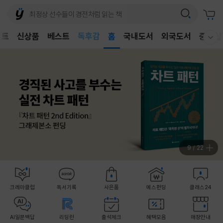
벤트
신상품
베스트
어린이
홈
국내도서
외국도서
중고샵
웰컴메뉴 모두보기
독후감
어린이
9
/
22
크레마클럽
독서기록
사은품
예스펀딩
클래스24
AI일문백답
리딩런
출석체크
혜택모음
매장안내