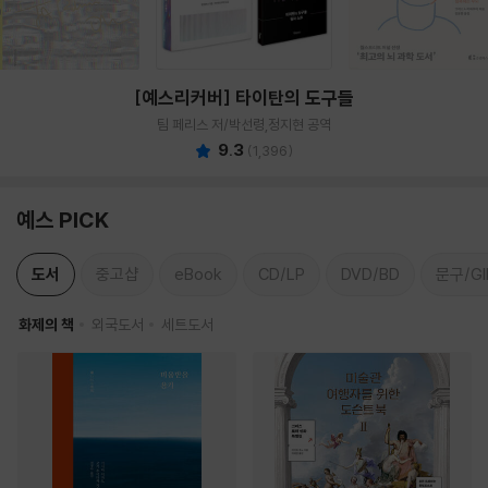
[예스리커버] 타이탄의 도구들
팀 페리스 저/박선령,정지현 공역
9.3
(
1,396
)
예스 PICK
도서
중고샵
eBook
CD/LP
DVD/BD
문구/GI
화제의 책
외국도서
세트도서