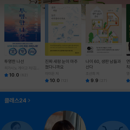
투명한 나선
진짜 새랑 눈이 마주
나이 60, 생판 남들과
연
쳤다니까요
산다
칙
히가시노 게이고 저/김선
영 역
이이은 저
조선희 저
영
10.0
(
62
)
10.0
9.9
(
12
)
(
27
)
클래스24