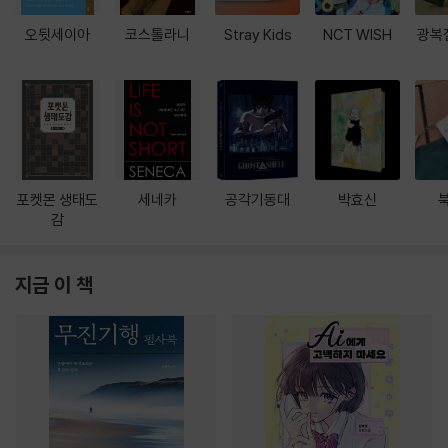
오뒷세이아
코스톨라니
Stray Kids
NCT WISH
광복
포켓몬 생태도
세네카
공각기동대
박효신
감
지금 이 책