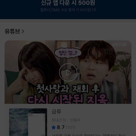
신규 앱 다운 시 500원
앱푸시/SMS 수신 동의 시 600원 더!
1
/
6
유튜브
급류
정대건 저
민음사
8.7
(
701
)