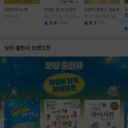
고양이의 노래
100만 번 산 고양이
고양이 해결사 깜냥 9
고
활
이미나 글
사노 요코 글,그림/김난주
홍민정 글/김재희 그림
렇
역
이
9.4
9.7
(
124
)
(
60
)
보리 출판사 브랜드전