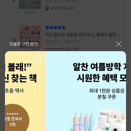
추천 21건
댓글 20건
a***i
님의 리뷰
YES마니아 : 로얄
리뷰 총점
작고 즐거운 경험을 많이 하기, 불행과 불안을
3
회피하지 말기, 그리고 좋은 사람을 많이 만나
추천 17건
댓글 17건
닫기
오늘은 그만 보기
기.
h*******1
님의 리뷰
공지
26년 NBCI 수상 안내
2026-08-01
로그인
최근 본 상품
주문/배송
고객센터 1544-3800
티켓 1544-6399
중고샵 1566-4295
eBook 1:1문의/채팅상담
예스이십사(주) 사업자 정보
이용약관
개인정보처리방침
청소년보호정책