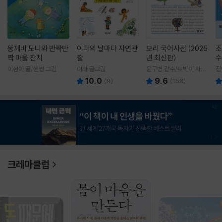
똥깨비 도니와 반짝반
이다의 날마다 자연관
보리 국어사전 (2025
조
짝 마을 잔치
찰
년 최신판)
수
이현아 글/핸짱 그림
이다 글그림
윤구병 감수/토박이 사전
정
편찬실 편
10.0
9.6
(
9
)
(
158
)
1
/
3
크레마클럽