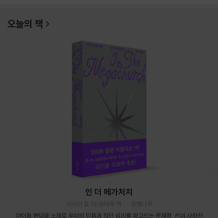
오늘의 책
인 더 메가처치
아사이 료 저/송태욱 역
은행나무
아이돌 팬덤을 소재로 우리의 믿음과 집단 심리를 파고드는 문제작. 신이 사라진