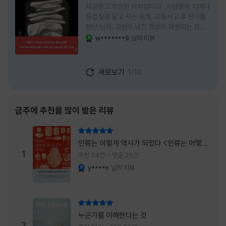
제공받고 작성한 리뷰입니다 사람들이 저마다
등껍질을 달고 사는 세계, 교통사고 후 천사를
만난 남자, 고인이 남긴 영상이 재생되는 장례
식장에서 똥을 싼 개. 이 책에는 몇 줄만 읽어도
w*******9
님의 리뷰
YES마니아 : 로얄
그다음 장면이 궁금해지는 이야기들이 가득하
다. 한 편만 읽고 덮으려 했는데, 다음 이야기로
넘어가 있었다. 소설을 읽으면서 잘 만든 단편
새로보기
1/10
애니메이션 여러 편을 차례로 보는 기분이 들었
다. (이건 저자가 픽사 애니메이터라는 소개 글
을 봐서 더 그렇게 생각했을 수도 있다.) 장면은
선명하게 그려졌고, 한 편이 끝날 때마다 질문
금주에 추천을 많이 받은 리뷰
이 뒤따라왔다. 감출 수 없는 세계는 더 다정할
까 「등껍질」의 세계에서 사람들은 저마다 다른
리뷰 총점
등껍질을 달고 살아간다. 몸의 일부이면서 한
인류는 이렇게 역사가 되었다 <인류는 어떻게
사람을 표현하는 수단
1
역사가 되었나>
추천 24건
댓글 25건
y****n
님의 리뷰
YES마니아 : 플래티넘
리뷰 총점
누군가를 이해한다는 것
2