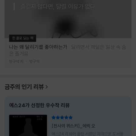
즐겁지 않다면, 달릴 이유가 없다
한 줄로 읽는 책
나는 왜 달리기를 좋아하는가
달리면서 깨달은 일상 속 숨
은 즐거움
방구석 저
방구석
금주의 인기 리뷰
예스24가 선정한 우수작 리뷰
리뷰 총점
[천사의 위스키]_에릭 오
예스24 리뷰어 클럽 서평단 자격으로 도서를