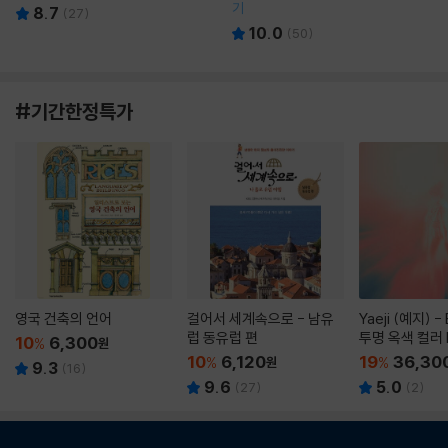
기
8.7
(
27
)
10.0
(
50
)
#기간한정특가
영국 건축의 언어
걸어서 세계속으로 - 남유
Yaeji (예지) -
럽 동유럽 편
투명 옥색 컬러 
10
6,300
%
원
10
6,120
19
36,30
%
원
%
9.3
(
16
)
9.6
5.0
(
27
)
(
2
)