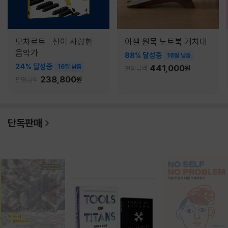
모차르트 : 신이 사랑한
이젤 원목 노트북 거치대
음악가
88% 달성중
16일 남음
24% 달성중
16일 남음
441,000
펀딩금액
원
238,800
펀딩금액
원
단독판매