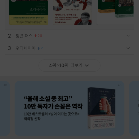
2
청년 패스
26
관련상품 보이기/감축
3
오디세이아
2
관련상품 보이기/감축
4위~10위
더보기