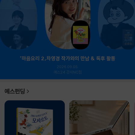
『마음요리 2』차영경 작가와의 만남 & 독후 활동
2026.09.05.
예스24 강서NC점
예스펀딩