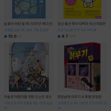
숨결이 바람 될 때 (10주년 에디션)
임신 출산 육아 대백과 최신개정판
세계를 감동시킨 생의 기록 한정판
초보 부모를 위한 육아 바이블
10.0
8.7
(
1
)
(
27
)
미술관 여행자를 위한 도슨트 북 II
흔한남매 이무기 4 특별 한정판
서양 미술사의 흐름을 꿰는 반려 미술
오싹함이 두 배! 스페셜 굿즈 6종과 함
책
께