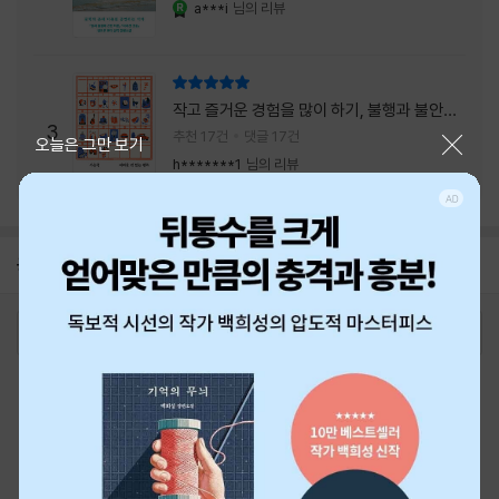
a***i
님의 리뷰
YES마니아 : 로얄
리뷰 총점
작고 즐거운 경험을 많이 하기, 불행과 불안을
3
회피하지 말기, 그리고 좋은 사람을 많이 만나
추천 17건
댓글 17건
닫기
오늘은 그만 보기
기.
h*******1
님의 리뷰
공지
26년 NBCI 수상 안내
2026-08-01
로그인
최근 본 상품
주문/배송
고객센터 1544-3800
티켓 1544-6399
중고샵 1566-4295
eBook 1:1문의/채팅상담
예스이십사(주) 사업자 정보
이용약관
개인정보처리방침
청소년보호정책
PC버전
회사소개
거래처관계자께