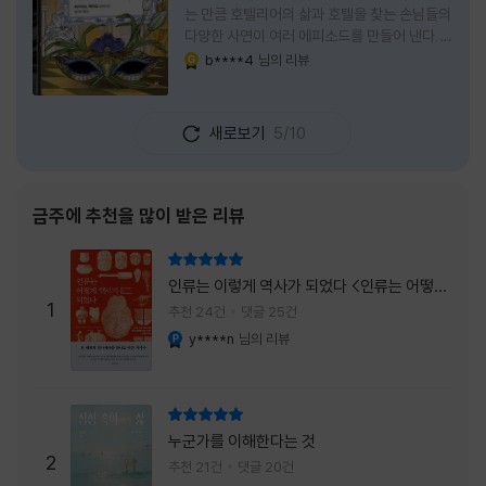
는 만큼 호텔리어의 삶과 호텔을 찾는 손님들의
다양한 사연이 여러 에피소드를 만들어 낸다.
주인공은 호텔리어로서의 완벽함을 꿈꾸는 야
b****4
님의 리뷰
YES마니아 : 골드
마기시 나오미와 닛타 고스케다. 물론 고스케는
네 번째 이야기까지는 형사였다. 사건을 해결하
는 과정에서 나오미가 다치게 되자, 고스케는
새로보기
5/10
모든 책임을 지고 형사직에서 물러난다. 하지만
그동안 호텔에서 쌓은 인연 덕분에 호텔 코르테
시아 도쿄에서 함께 일해 보지 않겠느냐는 제안
을 받게 된다. 그렇게 끝난 4권 이후, 나는 5권
금주에 추천을 많이 받은 리뷰
이 출간되기만을 기다렸다. 형사가 아닌 호텔리
어가 된 닛타 고스케의 모습이 무척 궁금했기
리뷰 총점
때문이다. 그동안 호텔에서 잠복 수사를 하며
인류는 이렇게 역사가 되었다 <인류는 어떻게
어설픈 호텔리어의 가면을 쓰고 있었다면, 이제
1
역사가 되었나>
추천 24건
댓글 25건
는 가면
y****n
님의 리뷰
YES마니아 : 플래티넘
리뷰 총점
누군가를 이해한다는 것
2
추천 21건
댓글 20건