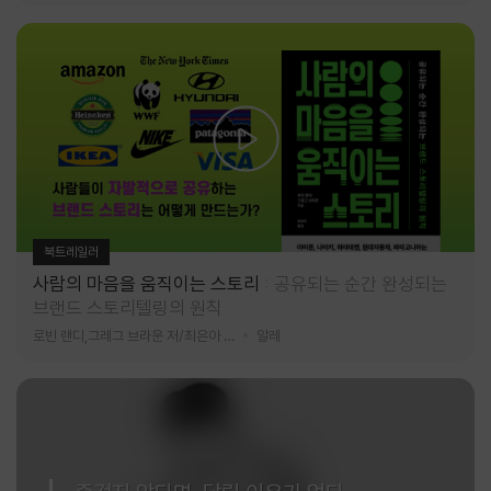
북트레일러
사람의 마음을 움직이는 스토리
공유되는 순간 완성되는
브랜드 스토리텔링의 원칙
로빈 랜디,그레그 브라운 저/최은아 역
알레