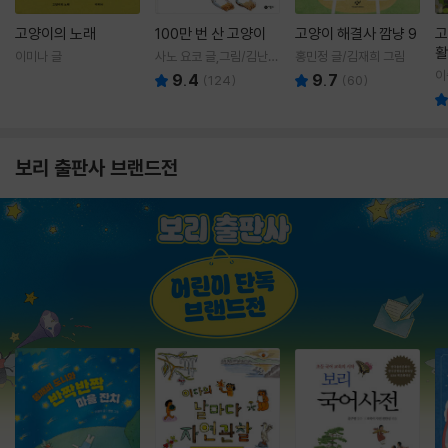
고양이의 노래
100만 번 산 고양이
고양이 해결사 깜냥 9
고
활
이미나 글
사노 요코 글,그림/김난주
홍민정 글/김재희 그림
렇
역
이
9.4
9.7
(
124
)
(
60
)
보리 출판사 브랜드전