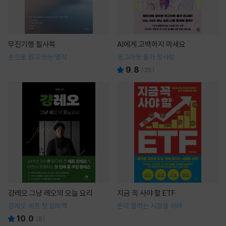
무진기행 필사북
AI에게 고백하지 마세요
손으로 읽고 쓰는 명작
로그아웃 불가 첫사랑
9.8
(
35
)
걍레오 그냥 레오의 오늘 요리
지금 꼭 사야 할 ETF
강레오 셰프 첫 요리책
돈이 몰리는 시장을 사라
10.0
(
8
)