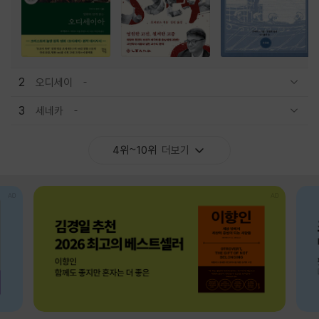
2
오디세이
관련상품 보이기/감축
3
세네카
관련상품 보이기/감축
4위~10위
더보기