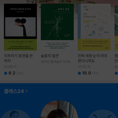
지푸라기 왕관을 쓴
슬픔의 발견
진짜 새랑 눈이 마주
웹
여자
쳤다니까요
단
바버라 블래츨리 저/제효
영 역
박상영 저
이이은 저
돌
9.2
10.0
(
23
)
(
12
)
클래스24