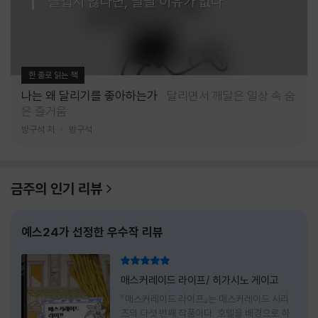
즐겁지 않다면, 달릴 이유가 없다
한 줄로 읽는 책
나는 왜 달리기를 좋아하는가
달리면서 깨달은 일상 속 숨
은 즐거움
방구석 저
방구석
금주의 인기 리뷰
예스24가 선정한 우수작 리뷰
리뷰 총점
매스커레이드 라이프/ 히가시노 게이고
『매스커레이드 라이프』는 매스커레이드 시리
즈의 다섯 번째 작품이다. 호텔을 배경으로 하