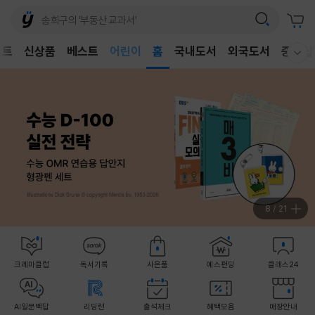
어린이
벤트
신상품
베스트
홈
국내도서
외국도서
중고샵
독후감
웰컴메뉴 모두보기
어린이
8
/
21
크레마클럽
독서기록
사은품
예스펀딩
클래스24
AI일문백답
리딩런
출석체크
혜택모음
매장안내