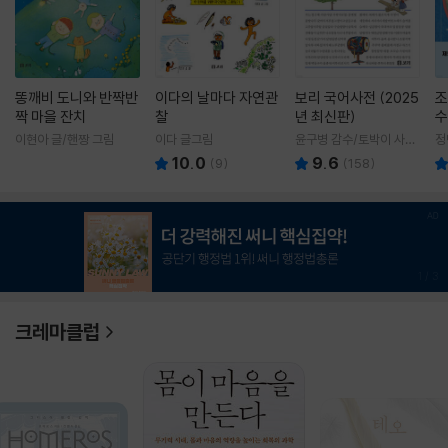
똥깨비 도니와 반짝반
이다의 날마다 자연관
보리 국어사전 (2025
조
짝 마을 잔치
찰
년 최신판)
수
이현아 글/핸짱 그림
이다 글그림
윤구병 감수/토박이 사전
정
편찬실 편
10.0
9.6
(
9
)
(
158
)
1
/
3
크레마클럽