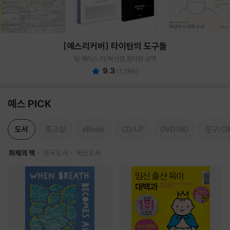
[예스리커버] 타이탄의 도구들
팀 페리스 저/박선령,정지현 공역
9.3
(
1,396
)
예스 PICK
도서
중고샵
eBook
CD/LP
DVD/BD
문구/GI
화제의 책
외국도서
세트도서