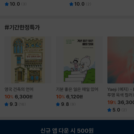
10.0
10.0
(
3
)
(
2
)
#기간한정특가
영국 건축의 언어
기분 좋은 일은 매일 있어
Yaeji (예지) -
투명 옥색 컬러 
10
6,300
10
6,120
%
원
%
원
19
36,30
%
9.3
9.8
(
16
)
(
9
)
5.0
(
2
)
신규 앱 다운 시 500원