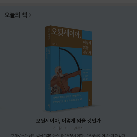
오늘의 책
오뒷세이아, 어떻게 읽을 것인가
김태진 저
민음사
호메로스가 남긴 걸작 『일리아스』와 『오뒷세이아』. 『오뒷세이아』가 더 재밌다.