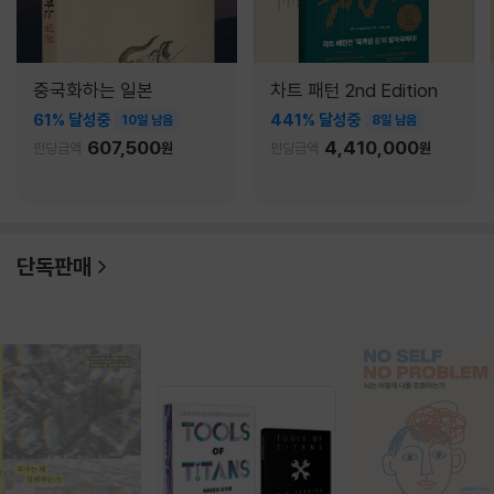
중국화하는 일본
차트 패턴 2nd Edition
61% 달성중
441% 달성중
10일 남음
8일 남음
607,500
4,410,000
펀딩금액
원
펀딩금액
원
단독판매