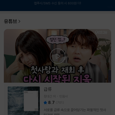
앱푸시/SMS 수신 동의 시 600원 더!
1
/
6
유튜브
급류
정대건 저
민음사
8.7
(
701
)
서로를 급류 속으로 끌어당기는 파멸적인 첫사