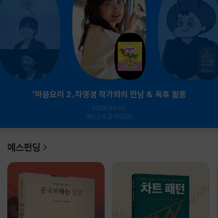
『마음요리 2』차영경 작가와의 만남 & 독후 활동
2026.09.05.
예스24 강서NC점
예스펀딩