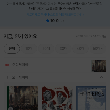
단순히 재밌기만 할까? 『오뒷세이아』에는 무수히 많은 매력이 있다. '아트인문학'
김태진 저자가 그 요소를 하나씩 해설해준다.
제로퍼제로 독서대/스트랩 에코백(포인트 차감)
10.0
(
2
)
지금, 인기 있어요
2026.08.09 14:25 기준
전체
10대
20대
30대
40대
50대
오디세이아
HOT
1
오디세이아
관련상품 보이기/감축