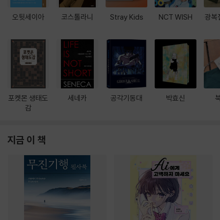
오뒷세이아
코스톨라니
Stray Kids
NCT WISH
광복
포켓몬 생태도
세네카
공각기동대
박효신
감
지금 이 책