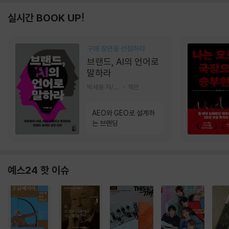
실시간 BOOK UP!
구매 장면을 선점하라
브랜드, AI의 언어로
말하라
박세용 저/정진호 그림
책만
AEO와 GEO로 설계하
는 브랜딩
예스24 핫 이슈