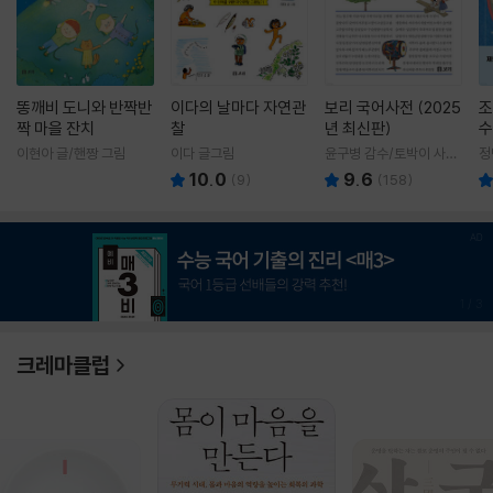
똥깨비 도니와 반짝반
이다의 날마다 자연관
보리 국어사전 (2025
조
짝 마을 잔치
찰
년 최신판)
수
이현아 글/핸짱 그림
이다 글그림
윤구병 감수/토박이 사전
정
편찬실 편
10.0
9.6
(
9
)
(
158
)
1
/
3
크레마클럽