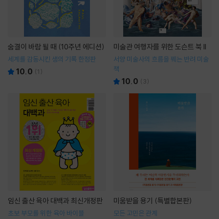
숨결이 바람 될 때 (10주년 에디션)
미술관 여행자를 위한 도슨트 북 II
세계를 감동시킨 생의 기록 한정판
서양 미술사의 흐름을 꿰는 반려 미술
책
10.0
(
1
)
10.0
(
3
)
임신 출산 육아 대백과 최신개정판
미움받을 용기 (특별합본판)
초보 부모를 위한 육아 바이블
모든 고민은 관계