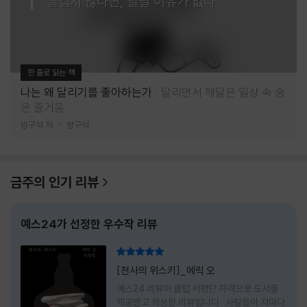
즐겁지 않다면, 달릴 이유가 없다
한 줄로 읽는 책
나는 왜 달리기를 좋아하는가
달리면서 깨달은 일상 속 숨
은 즐거움
방구석 저
방구석
금주의 인기 리뷰
예스24가 선정한 우수작 리뷰
리뷰 총점
[천사의 위스키]_에릭 오
예스24 리뷰어 클럽 서평단 자격으로 도서를
제공받고 작성한 리뷰입니다 사람들이 저마다