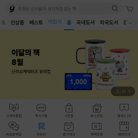
어린이
벤트
신상품
베스트
독후감
홈
국내도서
외국도서
중고샵
웰컴메뉴 모두보기
어린이
3
/
21
크레마클럽
독서기록
사은품
예스펀딩
클래스24
AI일문백답
리딩런
출석체크
혜택모음
매장안내