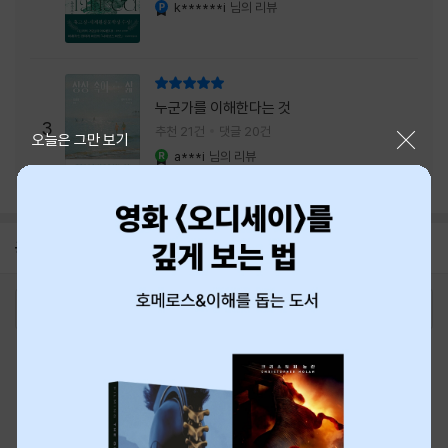
내는 최상의 시너지...
k******i
님의 리뷰
YES마니아 : 플래티넘
리뷰 총점
누군가를 이해한다는 것
3
추천 21건
댓글 20건
닫기
오늘은 그만 보기
a***i
님의 리뷰
YES마니아 : 로얄
공지
8월 신용카드 무이자할부 안내
2026-08-01
로그인
최근 본 상품
주문/배송
고객센터 1544-3800
티켓 1544-6399
중고샵 1566-4295
eBook 1:1문의/채팅상담
예스이십사(주) 사업자 정보
이용약관
개인정보처리방침
청소년보호정책