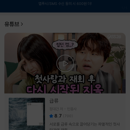
앱푸시/SMS 수신 동의 시 600원 더!
1
/
6
유튜브
급류
정대건 저
민음사
8.7
(
700
)
서로를 급류 속으로 끌어당기는 파멸적인 첫사