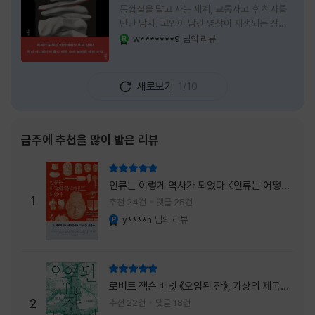
등껍질을 달고 사는 세계, 교통사고 후 천사를
만난 남자, 고인이 남긴 영상이 재생되는 장례
식장에서 똥을 싼 개. 이 책에는 몇 줄만 읽어도
w*******9
님의 리뷰
YES마니아 : 로얄
그다음 장면이 궁금해지는 이야기들이 가득하
다. 한 편만 읽고 덮으려 했는데, 다음 이야기로
넘어가 있었다. 소설을 읽으면서 잘 만든 단편
새로보기
1/10
애니메이션 여러 편을 차례로 보는 기분이 들었
다. (이건 저자가 픽사 애니메이터라는 소개 글
을 봐서 더 그렇게 생각했을 수도 있다.) 장면은
선명하게 그려졌고, 한 편이 끝날 때마다 질문
금주에 추천을 많이 받은 리뷰
이 뒤따라왔다. 감출 수 없는 세계는 더 다정할
까 「등껍질」의 세계에서 사람들은 저마다 다른
리뷰 총점
등껍질을 달고 살아간다. 몸의 일부이면서 한
인류는 이렇게 역사가 되었다 <인류는 어떻게
사람을 표현하는 수단
1
역사가 되었나>
추천 24건
댓글 25건
y****n
님의 리뷰
YES마니아 : 플래티넘
리뷰 총점
로버트 잭슨 베넷 《오염된 잔》, 가상의 제국이
주는 실감과 미스터리 사건의 치밀함이 이루어
2
추천 22건
댓글 18건