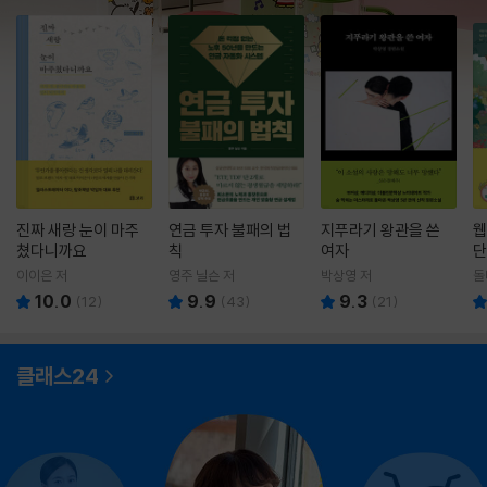
진짜 새랑 눈이 마주
연금 투자 불패의 법
지푸라기 왕관을 쓴
웹
쳤다니까요
칙
여자
단
이이은 저
영주 닐슨 저
박상영 저
돌
10.0
9.9
9.3
(
12
)
(
43
)
(
21
)
클래스24