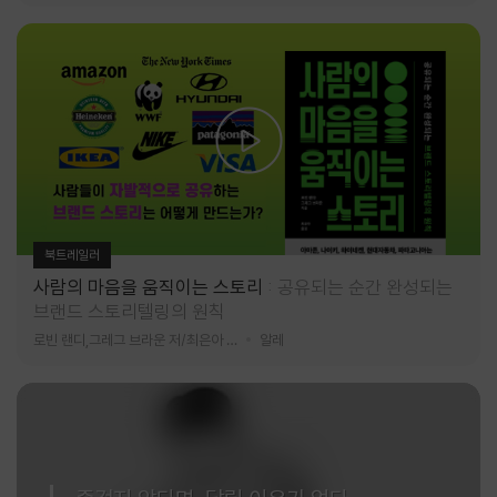
북트레일러
사람의 마음을 움직이는 스토리
공유되는 순간 완성되는
브랜드 스토리텔링의 원칙
로빈 랜디,그레그 브라운 저/최은아 역
알레