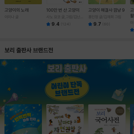
고양이의 노래
100만 번 산 고양이
고양이 해결사 깜냥 9
고
활
이미나 글
사노 요코 글,그림/김난주
홍민정 글/김재희 그림
렇
역
이
9.4
9.7
(
124
)
(
60
)
보리 출판사 브랜드전