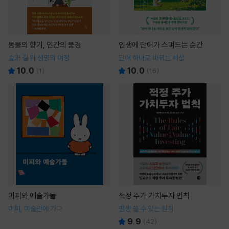
동물의 향기, 인간의 풍경
인생에 단어가 스며드는 순간
숲과 길 위 생명의 여정
단어 하나로 바뀌는 세상
10.0
10.0
(
1
)
(
16
)
미피와 예술가들
적정 주가 가치투자 법칙
미피, 미술관에 가다
평생 쓸 수 있는 원칙
9.9
(
42
)