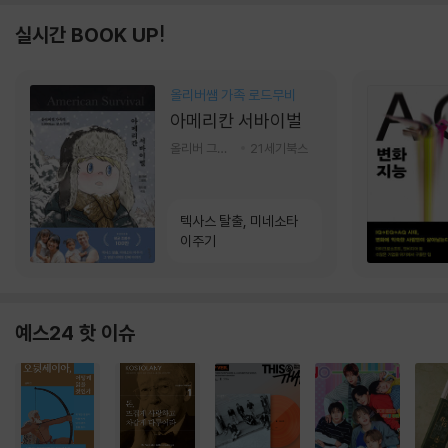
실시간 BOOK UP!
올리버쌤 가족 로드무비
아메리칸 서바이벌
올리버 그랜트,정다운 저
21세기북스
텍사스 탈출, 미네소타
이주기
예스24 핫 이슈