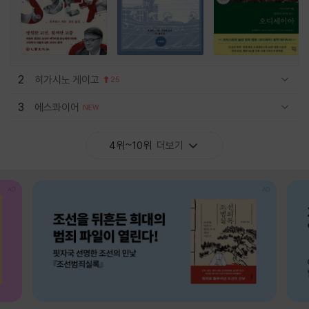
2
히가시노 게이고
25
관련상품 보이기/감축
3
에스콰이어
관련상품 보이기/감축
4위~10위
더보기