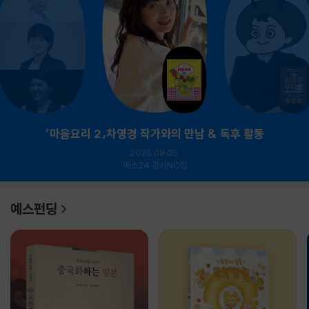
『마음요리 2』차영경 작가와의 만남 & 독후 활동
2026.09.05.
예스24 강서NC점
예스펀딩