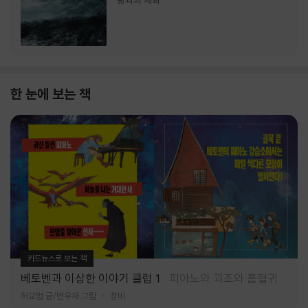
랑과의 재회
한 눈에 보는 책
카드뉴스로 보는 책
베토벤과 이상한 이야기 클럽 1
피아노와 괴조와 흡혈귀
허교범 글/변우재 그림
창비