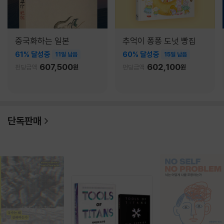
중국화하는 일본
추억이 퐁퐁 도넛 빵집
61% 달성중
60% 달성중
11일 남음
15일 남음
607,500
602,100
펀딩금액
원
펀딩금액
원
단독판매