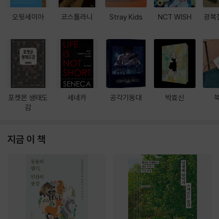
오뒷세이아
코스톨라니
Stray Kids
NCT WISH
광복
포켓몬 생태도
세네카
공각기동대
박효신
감
지금 이 책