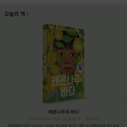
오늘의 책
레몬나무의 바다
마리아 돌로레스 아길라 글/김난령 역
밝은미래
피부색과 언어가 다르다는 이유로 학교에서 쫓겨난 열두 살 로베르토와 멕시코계