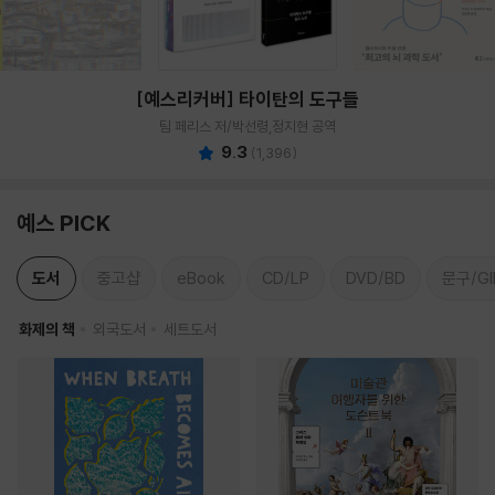
[예스리커버] 타이탄의 도구들
팀 페리스 저/박선령,정지현 공역
9.3
(
1,396
)
예스 PICK
도서
중고샵
eBook
CD/LP
DVD/BD
문구/GI
화제의 책
외국도서
세트도서