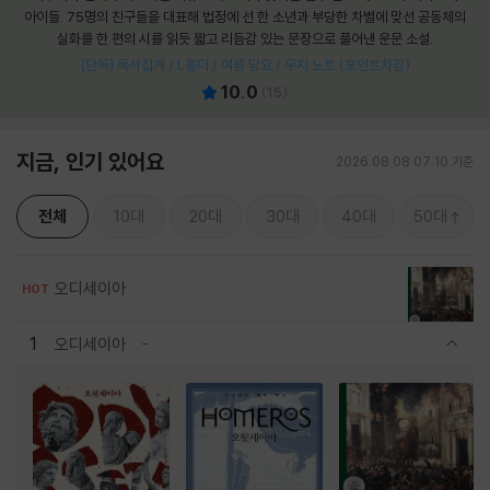
아이들. 75명의 친구들을 대표해 법정에 선 한 소년과 부당한 차별에 맞선 공동체의
실화를 한 편의 시를 읽듯 짧고 리듬감 있는 문장으로 풀어낸 운문 소설.
[단독] 독서집게 / L홀더 / 여름 담요 / 무지 노트 (포인트차감)
10.0
(
15
)
지금, 인기 있어요
2026.08.08 07:10 기준
전체
10대
20대
30대
40대
50대
오디세이아
HOT
1
오디세이아
관련상품 보이기/감축