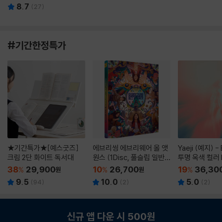
8.7
(
27
)
#기간한정특가
★기간특가★[예스굿즈]
에브리씽 에브리웨어 올 앳
Yaeji (예지) -
크림 2단 화이트 독서대
원스 (1Disc, 풀슬립 일반
투명 옥색 컬러 
판) : 블루레이
38
29,900
10
26,700
19
36,30
%
원
%
원
%
9.5
10.0
5.0
(
94
)
(
2
)
(
2
)
신규 앱 다운 시 500원