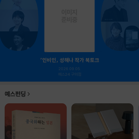
『인비인』 성해나 작가 북토크
2026.09.05.
예스24 구의점
예스펀딩