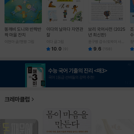
똥깨비 도니와 반짝반
이다의 날마다 자연관
보리 국어사전 (2025
조
짝 마을 잔치
찰
년 최신판)
수
이현아 글/핸짱 그림
이다 글그림
윤구병 감수/토박이 사전
정
편찬실 편
10.0
9.6
(
9
)
(
158
)
1
/
3
크레마클럽