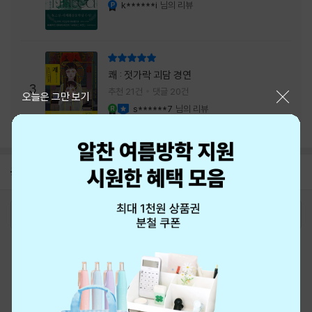
내는 최상의 시너지...
k******i
님의 리뷰
YES마니아 : 플래티넘
리뷰 총점
쾌 : 젓가락 괴담 경연
3
추천 21건
댓글 20건
닫기
오늘은 그만 보기
s******7
님의 리뷰
YES마니아 : 로얄
이달의 사락
공지
8월 신용카드 무이자할부 안내
2026-08-01
로그인
최근 본 상품
주문/배송
고객센터 1544-3800
티켓 1544-6399
중고샵 1566-4295
eBook 1:1문의/채팅상담
예스이십사(주) 사업자 정보
이용약관
개인정보처리방침
청소년보호정책