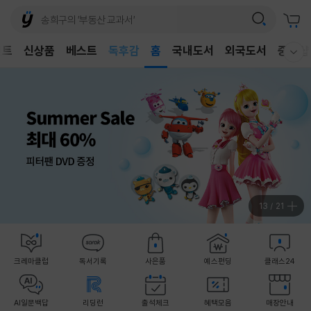
벤트
신상품
베스트
어린이
홈
국내도서
외국도서
중고샵
웰컴메뉴 모두보기
독후감
어린이
14
/
21
크레마클럽
독서기록
사은품
예스펀딩
클래스24
AI일문백답
리딩런
출석체크
혜택모음
매장안내