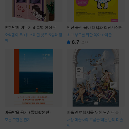
흔한남매 이무기 4 특별 한정판
임신 출산 육아 대백과 최신개정판
오싹함이 두 배! 스페셜 굿즈 6종과 함
초보 부모를 위한 육아 바이블
께
8.7
(
27
)
미움받을 용기 (특별합본판)
미술관 여행자를 위한 도슨트 북 II
모든 고민은 관계
서양 미술사의 흐름을 꿰는 반려 미술
책