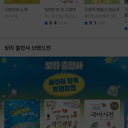
고양이의 노래
100만 번 산 고양이
고양이 해결사 깜냥 9
고
활
이미나 글
사노 요코 글,그림/김난주
홍민정 글/김재희 그림
렇
역
이
9.4
9.7
(
124
)
(
59
)
보리 출판사 브랜드전