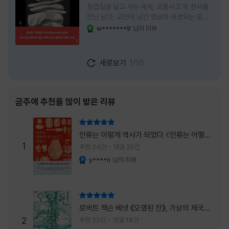
등껍질을 달고 사는 세계, 교통사고 후 천사를
만난 남자, 고인이 남긴 영상이 재생되는 장례
식장에서 똥을 싼 개. 이 책에는 몇 줄만 읽어도
w*******9
님의 리뷰
YES마니아 : 로얄
그다음 장면이 궁금해지는 이야기들이 가득하
다. 한 편만 읽고 덮으려 했는데, 다음 이야기로
넘어가 있었다. 소설을 읽으면서 잘 만든 단편
새로보기
1/10
애니메이션 여러 편을 차례로 보는 기분이 들었
다. (이건 저자가 픽사 애니메이터라는 소개 글
을 봐서 더 그렇게 생각했을 수도 있다.) 장면은
선명하게 그려졌고, 한 편이 끝날 때마다 질문
금주에 추천을 많이 받은 리뷰
이 뒤따라왔다. 감출 수 없는 세계는 더 다정할
까 「등껍질」의 세계에서 사람들은 저마다 다른
리뷰 총점
등껍질을 달고 살아간다. 몸의 일부이면서 한
인류는 이렇게 역사가 되었다 <인류는 어떻게
사람을 표현하는 수단
1
역사가 되었나>
추천 24건
댓글 25건
y****n
님의 리뷰
YES마니아 : 플래티넘
리뷰 총점
로버트 잭슨 베넷 《오염된 잔》, 가상의 제국이
주는 실감과 미스터리 사건의 치밀함이 이루어
2
추천 22건
댓글 18건