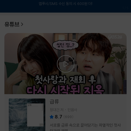
앱푸시/SMS 수신 동의 시 600원 더!
1
/
6
유튜브
급류
정대건 저
민음사
8.7
(
699
)
서로를 급류 속으로 끌어당기는 파멸적인 첫사