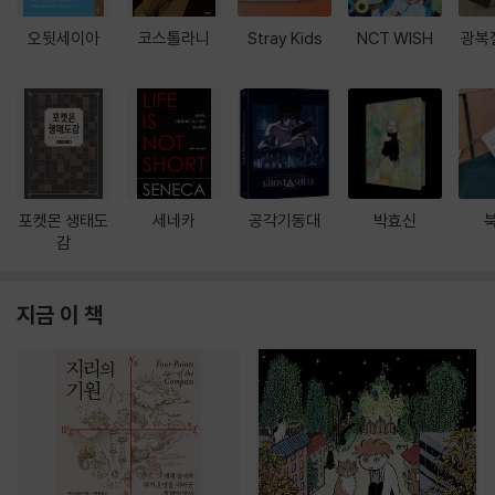
오뒷세이아
코스톨라니
Stray Kids
NCT WISH
광복
포켓몬 생태도
세네카
공각기동대
박효신
감
지금 이 책