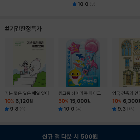
10.0
(
3
)
#기간한정특가
기분 좋은 일은 매일 있어
핑크퐁 상어가족 마이크
영국 건축의 언
10
6,120
50
15,000
10
6,300
%
원
%
원
%
9.8
10.0
9.3
(
9
)
(
4
)
(
16
)
신규 앱 다운 시 500원