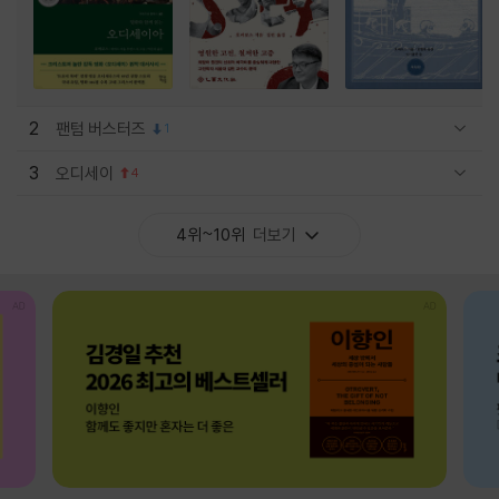
2
팬텀 버스터즈
1
관련상품 보이기/감축
3
오디세이
4
관련상품 보이기/감축
4위~10위
더보기