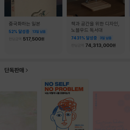
중국화하는 일본
책과 공간을 위한 디자인,
노블우드 독서대
52% 달성중
13일 남음
7431% 달성중
517,500
3일 남음
펀딩금액
원
74,313,000
펀딩금액
원
단독판매