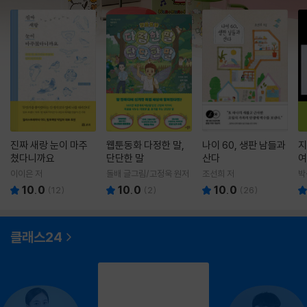
진짜 새랑 눈이 마주
웹툰동화 다정한 말,
나이 60, 생판 남들과
지
쳤다니까요
단단한 말
산다
여
이이은 저
돌배 글그림/고정욱 원저
조선희 저
박
10.0
10.0
10.0
(
12
)
(
2
)
(
26
)
클래스24