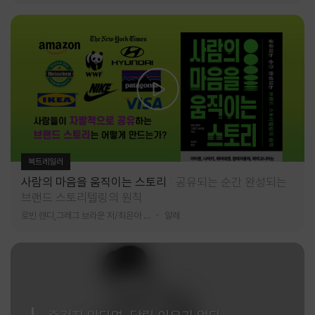
북트레일러
사람의 마음을 움직이는 스토리
공유되는 순간 완성되는
브랜드 스토리텔링의 원칙
로빈 랜디,그레그 브라운 저/최은아 역
알레