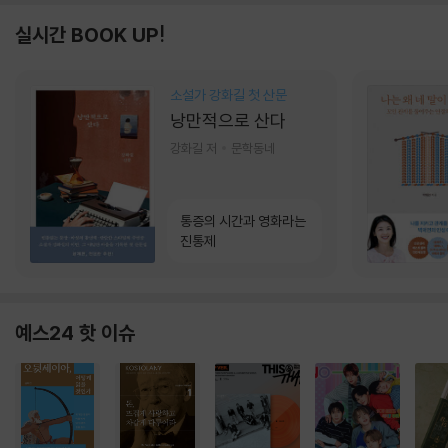
실시간 BOOK UP!
소설가 강화길 첫 산문
낭만적으로 산다
강화길 저
문학동네
통증의 시간과 영화라는
진통제
예스24 핫 이슈