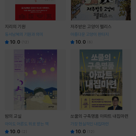
지리의 기원
저주받은 고양이 펠리스
동서남북의 기원과 의미
아름다운 고양이 판타지
10.0
10.0
(
12
)
(
6
)
밤의 교실
쏘쿨의 구축명품 아파트 내집마련
아이도 어른도 위로 받는 책
가장 현실적인 내집마련
10.0
10.0
(
2
)
(
12
)