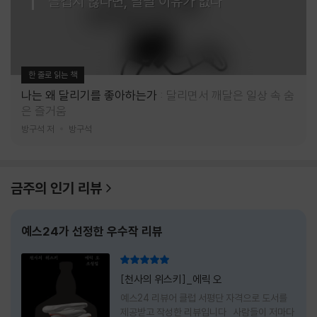
즐겁지 않다면, 달릴 이유가 없다
한 줄로 읽는 책
나는 왜 달리기를 좋아하는가
달리면서 깨달은 일상 속 숨
은 즐거움
방구석 저
방구석
금주의 인기 리뷰
예스24가 선정한 우수작 리뷰
리뷰 총점
[천사의 위스키]_에릭 오
예스24 리뷰어 클럽 서평단 자격으로 도서를
제공받고 작성한 리뷰입니다 사람들이 저마다