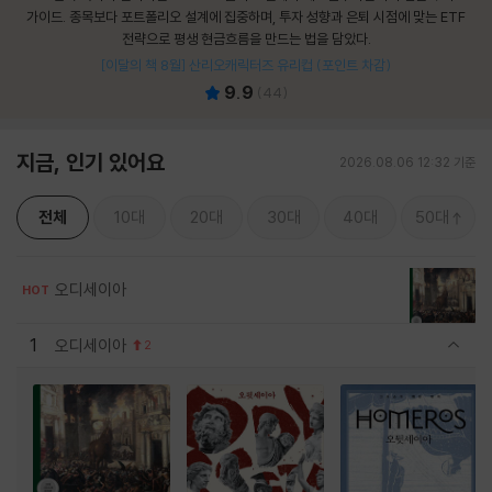
가이드. 종목보다 포트폴리오 설계에 집중하며, 투자 성향과 은퇴 시점에 맞는 ETF
전략으로 평생 현금흐름을 만드는 법을 담았다.
[이달의 책 8월] 산리오캐릭터즈 유리컵 (포인트 차감)
9.9
(
44
)
지금, 인기 있어요
2026.08.06 12:32 기준
전체
10대
20대
30대
40대
50대
오디세이아
HOT
1
오디세이아
2
관련상품 보이기/감축