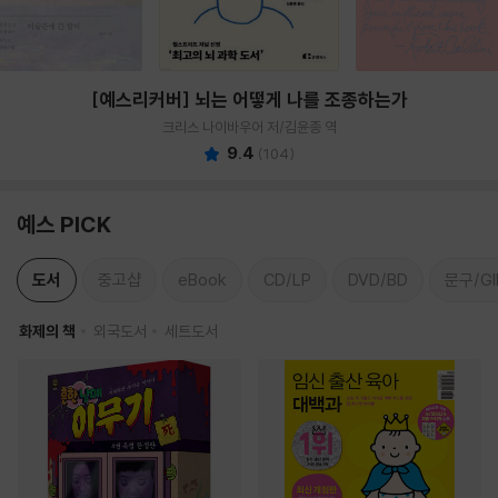
[예스리커버] 뇌는 어떻게 나를 조종하는가
크리스 나이바우어 저/김윤종 역
9.4
(
104
)
예스 PICK
도서
중고샵
eBook
CD/LP
DVD/BD
문구/GI
화제의 책
외국도서
세트도서