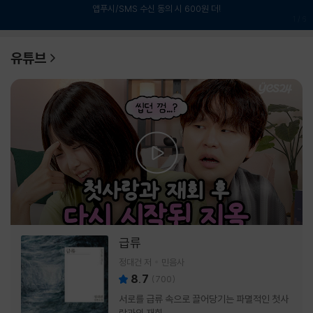
앱푸시/SMS 수신 동의 시 600원 더!
1
/
6
유튜브
급류
정대건 저
민음사
8.7
(
700
)
서로를 급류 속으로 끌어당기는 파멸적인 첫사