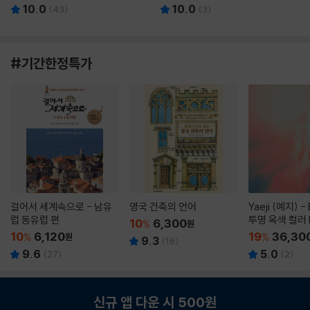
10.0
10.0
(
43
)
(
3
)
#기간한정특가
걸어서 세계속으로 - 남유
영국 건축의 언어
Yaeji (예지) -
럽 동유럽 편
투명 옥색 컬러 
10
6,300
%
원
10
6,120
19
36,30
%
원
%
9.3
(
16
)
9.6
5.0
(
27
)
(
2
)
신규 앱 다운 시 500원