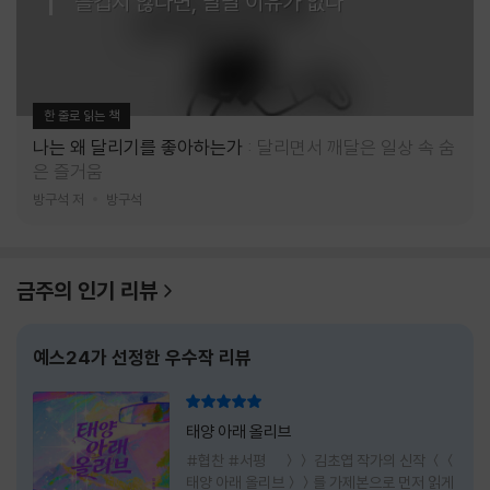
즐겁지 않다면, 달릴 이유가 없다
한 줄로 읽는 책
나는 왜 달리기를 좋아하는가
달리면서 깨달은 일상 속 숨
은 즐거움
방구석 저
방구석
금주의 인기 리뷰
예스24가 선정한 우수작 리뷰
리뷰 총점
태양 아래 올리브
#협찬 #서평 ＞＞ 김초엽 작가의 신작 ＜＜
태양 아래 올리브＞＞를 가제본으로 먼저 읽게