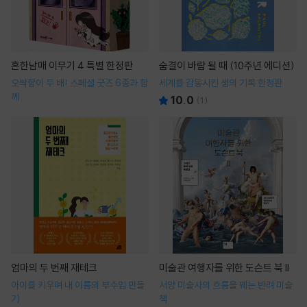
흔한남매 이무기 4 특별 한정판
숨결이 바람 될 때 (10주년 에디션)
오싹함이 두 배! 스페셜 굿즈 6종과 함
세계를 감동시킨 생의 기록 한정판
께
10.0
(
1
)
엄마의 두 번째 재테크
미술관 여행자를 위한 도슨트 북 II
아이를 키우며 내 이름의 부수입 만들
서양 미술사의 흐름을 꿰는 반려 미술
기
책