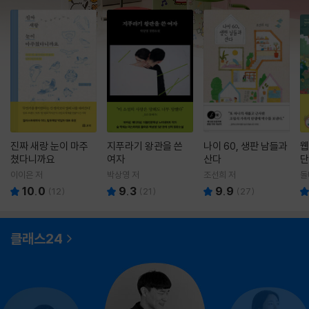
진짜 새랑 눈이 마주
지푸라기 왕관을 쓴
나이 60, 생판 남들과
웹
쳤다니까요
여자
산다
단
이이은 저
박상영 저
조선희 저
돌
10.0
9.3
9.9
(
12
)
(
21
)
(
27
)
클래스24