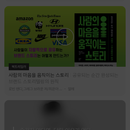
북트레일러
사람의 마음을 움직이는 스토리
공유되는 순간 완성되는
브랜드 스토리텔링의 원칙
로빈 랜디,그레그 브라운 저/최은아 역
알레