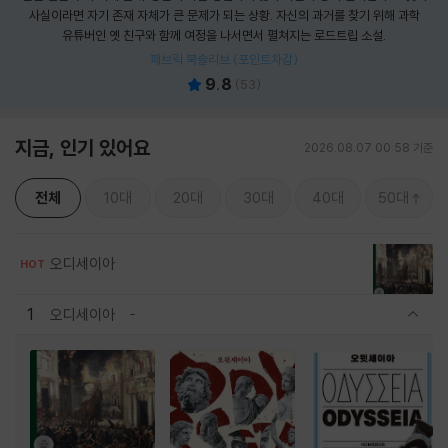
사실이라면 자기 존재 자체가 큰 문제가 되는 상황. 자신의 과거를 찾기 위해 과학
유튜버인 옛 친구와 함께 여정을 나서면서 펼쳐지는 로드트립 소설.
패브릭 북슬리브 (포인트차감)
9.8
(
53
)
지금, 인기 있어요
2026.08.07 00:58 기준
전체
10대
20대
30대
40대
50대
오디세이아
HOT
1
오디세이아
관련상품 보이기/감축