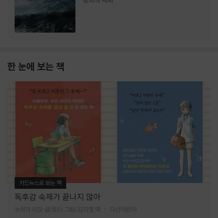
랑과의 재회
한 눈에 보는 책
카드뉴스로 보는 책
독후감 숙제가 끝나지 않아
누카가 미오 글/토티 그림/김지영 역
다산어린이