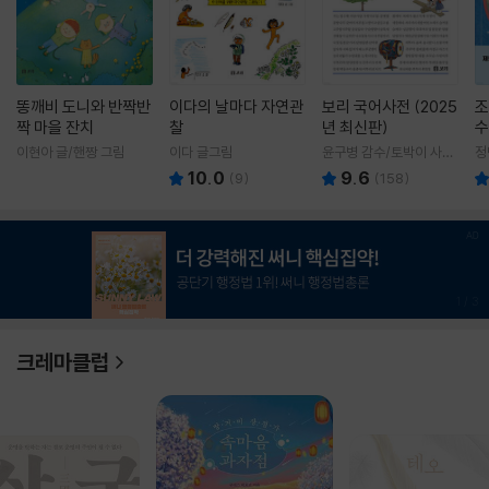
똥깨비 도니와 반짝반
이다의 날마다 자연관
보리 국어사전 (2025
조
짝 마을 잔치
찰
년 최신판)
수
이현아 글/핸짱 그림
이다 글그림
윤구병 감수/토박이 사전
정
편찬실 편
10.0
9.6
(
9
)
(
158
)
1
/
3
크레마클럽