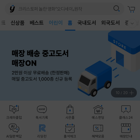
어린이
벤트
신상품
베스트
독후감
홈
국내도서
외국도서
중고샵
웰컴메뉴 모두보기
어린이
10
/
20
크레마클럽
독서기록
사은품
예스펀딩
클래스24
AI일문백답
리딩런
출석체크
혜택모음
매장안내