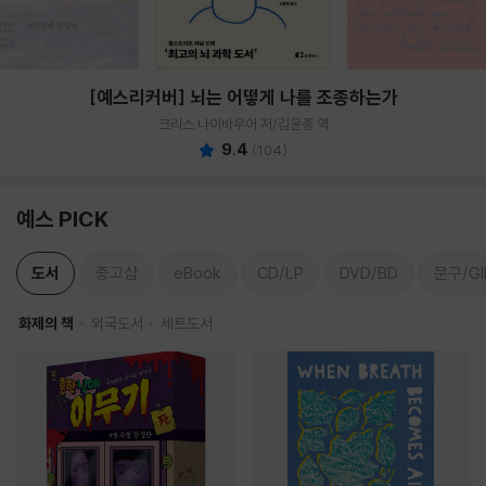
[예스리커버] 뇌는 어떻게 나를 조종하는가
크리스 나이바우어 저/김윤종 역
9.4
(
104
)
예스 PICK
도서
중고샵
eBook
CD/LP
DVD/BD
문구/GI
화제의 책
외국도서
세트도서