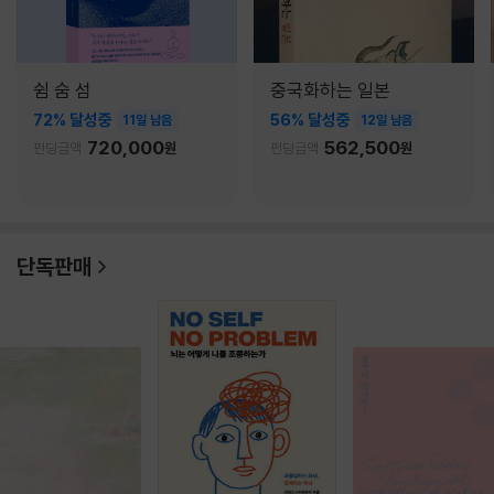
쉼 숨 섬
중국화하는 일본
72% 달성중
56% 달성중
11일 남음
12일 남음
720,000
562,500
펀딩금액
원
펀딩금액
원
단독판매