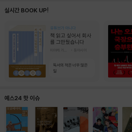
실시간 BOOK UP!
유튜브가 아니다
책 읽고 싶어서 회사
를 그만뒀습니다
미야케 가호 저/서영찬 역
동아시아
독서의 적은 너무 많은
일
예스24 핫 이슈