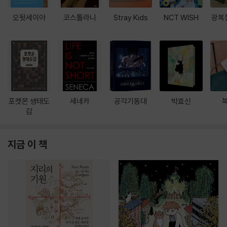
오뒷세이아
코스톨라니
Stray Kids
NCT WISH
광복
포켓몬 생태도
세네카
공각기동대
박효신
감
지금 이 책