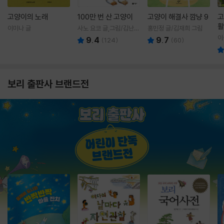
고양이의 노래
100만 번 산 고양이
고양이 해결사 깜냥 9
고
활
이미나 글
사노 요코 글,그림/김난주
홍민정 글/김재희 그림
렇
역
이
9.4
9.7
(
124
)
(
60
)
보리 출판사 브랜드전