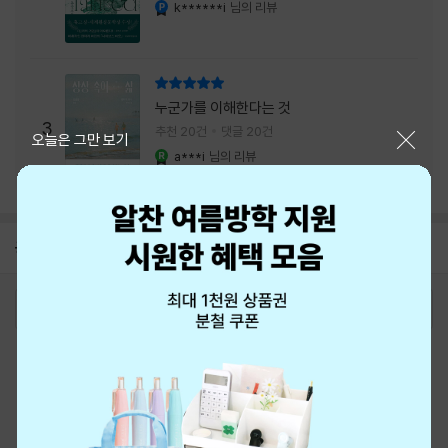
내는 최상의 시너지...
k******i
님의 리뷰
YES마니아 : 플래티넘
리뷰 총점
누군가를 이해한다는 것
3
추천 20건
댓글 20건
닫기
오늘은 그만 보기
a***i
님의 리뷰
YES마니아 : 로얄
공지
8월 신용카드 무이자할부 안내
2026-08-01
로그인
최근 본 상품
주문/배송
고객센터 1544-3800
티켓 1544-6399
중고샵 1566-4295
eBook 1:1문의/채팅상담
예스이십사(주) 사업자 정보
이용약관
개인정보처리방침
청소년보호정책