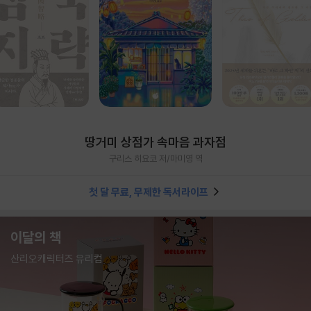
땅거미 상점가 속마음 과자점
구리스 히요코 저/마미영 역
첫 달 무료, 무제한 독서라이프
이달의 책
산리오캐릭터즈 유리컵