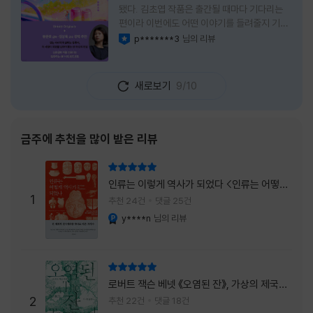
됐다. 김초엽 작품은 출간될 때마다 기다리는
편이라 이번에도 어떤 이야기를 들려줄지 기대
가 컸다. 스포일러 없이 읽는 것이 가장 재미있
p*******3
님의 리뷰
이달의 사락
는 소설이라는 이야기를 들었기에 아무 정보도
찾아보지 않고 책을 펼쳤다. 지금 생각해 보면
그 선택이 정말 잘한 일이었다. 첫 장부터 평범
새로보기
9/10
하지 않았다. 사라진 누군가에게 보내는 메일로
시작되는 이야기는 곧바로 궁금증을 만든다. 오
래전 헤어진 친구가 다시 만나게 되고, 과거의
흔적을 따라 낯선 나라를 여행하게 된다는 설정
금주에 추천을 많이 받은 리뷰
이 무더운 여름을 벗어나는 피서처럼 흥미롭기
만 하다. 처음에는 단순한 추적 이야기인 줄 알
리뷰 총점
았는데, 읽을수록 전혀 다른 방향으로 흘러간
인류는 이렇게 역사가 되었다 <인류는 어떻게
다. '왜 이런 일이 벌어졌을까?', '이 사람이 정
1
역사가 되었나>
추천 24건
댓글 25건
말 믿어도
y****n
님의 리뷰
YES마니아 : 플래티넘
리뷰 총점
로버트 잭슨 베넷 《오염된 잔》, 가상의 제국이
주는 실감과 미스터리 사건의 치밀함이 이루어
2
추천 22건
댓글 18건