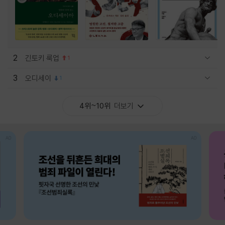
2
긴토키 룩업
1
관련상품 보이기/감축
3
오디세이
1
관련상품 보이기/감축
4위~10위
더보기