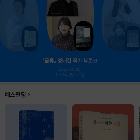
『급류』 정대건 작가 북토크
2026.08.28.
예스24 강서NC점
예스펀딩