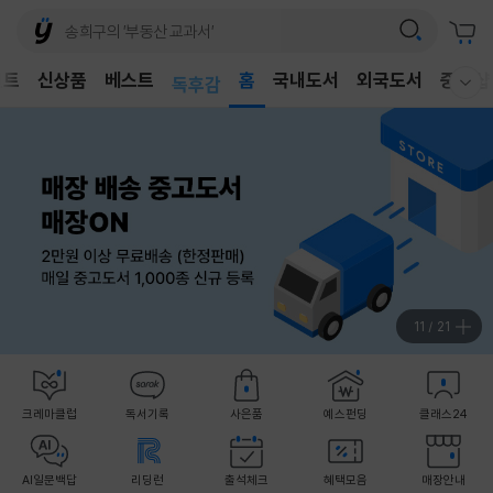
어린이
벤트
신상품
베스트
독후감
홈
국내도서
외국도서
중고샵
웰컴메뉴 모두보기
어린이
12
/
21
크레마클럽
독서기록
사은품
예스펀딩
클래스24
AI일문백답
리딩런
출석체크
혜택모음
매장안내