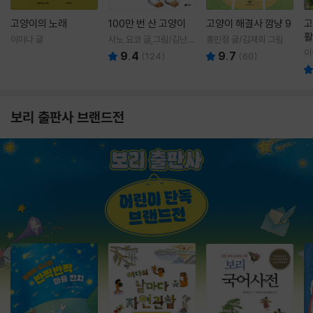
고양이의 노래
100만 번 산 고양이
고양이 해결사 깜냥 9
고
활
이미나 글
사노 요코 글,그림/김난주
홍민정 글/김재희 그림
렇
역
이
9.4
9.7
(
124
)
(
60
)
보리 출판사 브랜드전