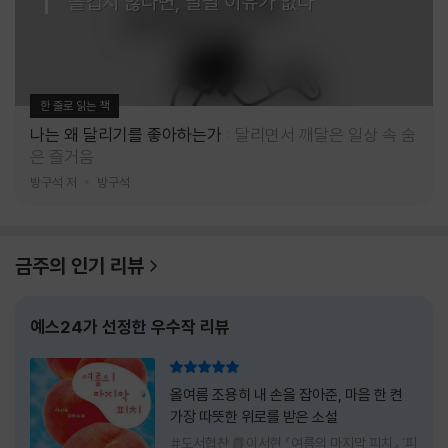
즐겁지 않다면, 달릴 이유가 없다
한 줄로 읽는 책
나는 왜 달리기를 좋아하는가
달리면서 깨달은 일상 속 숨
은 즐거움
방구석 저
방구석
금주의 인기 리뷰
예스24가 선정한 우수작 리뷰
리뷰 총점
올여름 조용히 내 손을 잡아준, 마음 한 켠
가장 따뜻한 위로를 받은 소설
#도서협찬 📗이서현 『여름의 마지막 피치』 '피