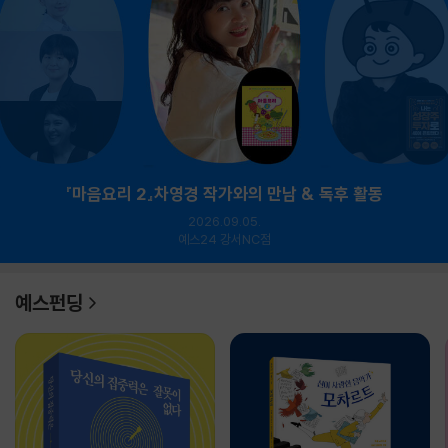
『마음요리 2』차영경 작가와의 만남 & 독후 활동
2026.09.05.
예스24 강서NC점
예스펀딩