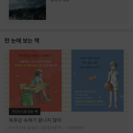
랑과의 재회
한 눈에 보는 책
카드뉴스로 보는 책
독후감 숙제가 끝나지 않아
누카가 미오 글/토티 그림/김지영 역
다산어린이