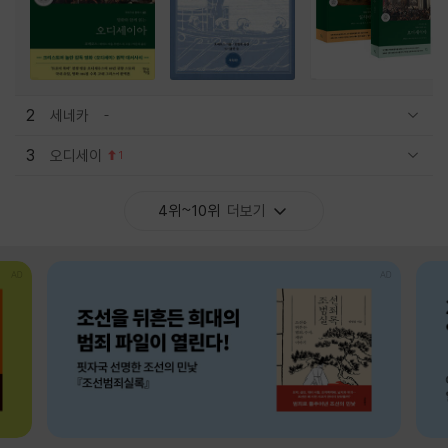
2
세네카
관련상품 보이기/감축
3
오디세이
1
관련상품 보이기/감축
4위~10위
더보기