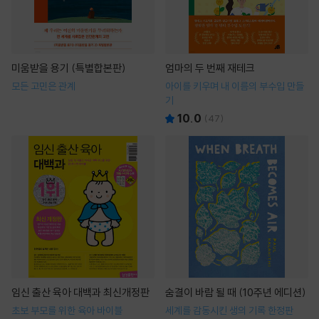
미움받을 용기 (특별합본판)
엄마의 두 번째 재테크
모든 고민은 관계
아이를 키우며 내 이름의 부수입 만들
기
10.0
(
47
)
임신 출산 육아 대백과 최신개정판
숨결이 바람 될 때 (10주년 에디션)
초보 부모를 위한 육아 바이블
세계를 감동시킨 생의 기록 한정판