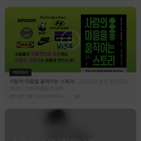
북트레일러
사람의 마음을 움직이는 스토리
공유되는 순간 완성되는
브랜드 스토리텔링의 원칙
로빈 랜디,그레그 브라운 저/최은아 역
알레