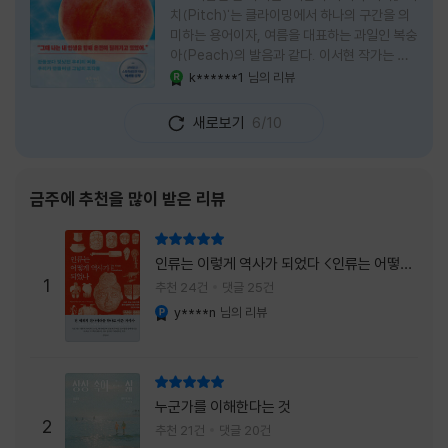
치(Pitch)'는 클라이밍에서 하나의 구간을 의
미하는 용어이자, 여름을 대표하는 과일인 복숭
아(Peach)의 발음과 같다. 이서현 작가는 이
중의적인 제목 안에 소설이 전하고 싶은 메시지
k******1
님의 리뷰
YES마니아 : 로얄
를 아름답게 담아내고 있는 것 같다. 복숭아처
럼 가장 달콤하고 찬란한 계절인 여름. 하지만
새로보기
6/10
그 여름도 끝이 있다. 그리고 클라이밍의 피치
처럼 인생 역시 정상까지 단숨에 오를 수 없고,
한 구간씩 묵묵히 올라야 한다. 『여름의 마지막
피치』는 끝나가는 여름의 아쉬움과 새로운 계
금주에 추천을 많이 받은 리뷰
절을 향해 나아가는 마지막 한 걸음을 동시에
의미하는 제목이었다. 소설은 각자의 '여름'을
리뷰 총점
잃어버린 다섯 인물들의 이야기를 담고 있다.
인류는 이렇게 역사가 되었다 <인류는 어떻게
👧연인에게 이별을 통보받고 외모를 향한 악성
1
역사가 되었나>
추천 24건
댓글 25건
댓글로 인해 카메라 앞에 설 수 없게 된 요리 유
y****n
님의 리뷰
YES마니아 : 플래티넘
튜버
리뷰 총점
누군가를 이해한다는 것
2
추천 21건
댓글 20건