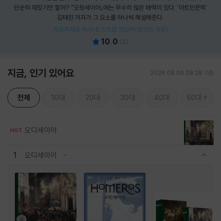
단순히 재밌기만 할까? 『오뒷세이아』에는 무수히 많은 매력이 있다. '아트인문학'
김태진 저자가 그 요소를 하나씩 해설해준다.
제로퍼제로 독서대/스트랩 에코백(포인트 차감)
10.0
(
2
)
지금, 인기 있어요
2026.08.09 08:28 기준
전체
10대
20대
30대
40대
50대
오디세이아
HOT
1
오디세이아
관련상품 보이기/감축