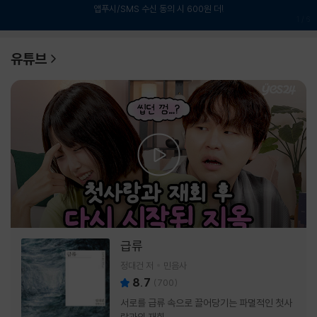
앱푸시/SMS 수신 동의 시 600원 더!
1
/
6
유튜브
급류
정대건 저
민음사
8.7
(
700
)
서로를 급류 속으로 끌어당기는 파멸적인 첫사