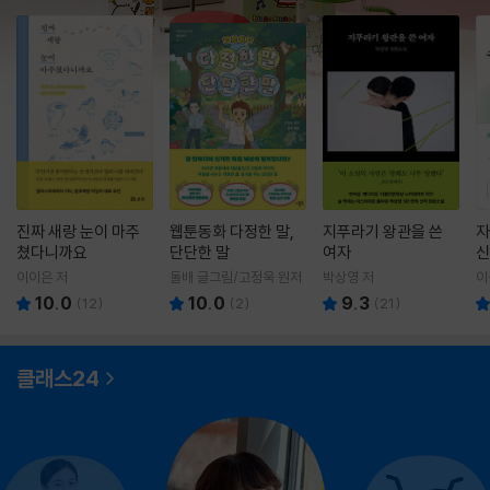
진짜 새랑 눈이 마주
웹툰동화 다정한 말,
지푸라기 왕관을 쓴
자
쳤다니까요
단단한 말
여자
신
이이은 저
돌배 글그림/고정욱 원저
박상영 저
이
10.0
10.0
9.3
(
12
)
(
2
)
(
21
)
클래스24