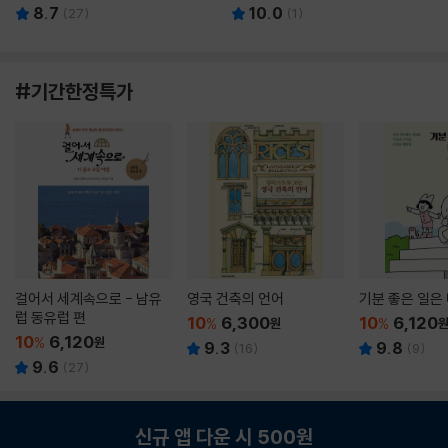
8.7
10.0
(
27
)
(
1
)
#기간한정특가
걸어서 세계속으로 - 남유
영국 건축의 언어
기분 좋은 일은
럽 동유럽 편
10
6,300
10
6,120
%
원
%
10
6,120
%
원
9.3
9.8
(
16
)
(
9
)
9.6
(
27
)
신규 앱 다운 시 500원