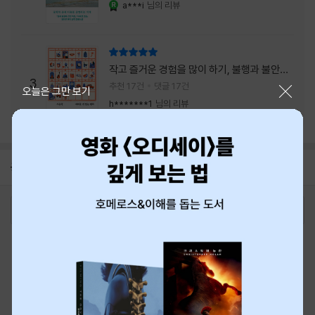
a***i
님의 리뷰
YES마니아 : 로얄
리뷰 총점
작고 즐거운 경험을 많이 하기, 불행과 불안을
3
회피하지 말기, 그리고 좋은 사람을 많이 만나
추천 17건
댓글 17건
닫기
오늘은 그만 보기
기.
h*******1
님의 리뷰
공지
8월 신용카드 무이자할부 안내
2026-08-01
로그인
최근 본 상품
주문/배송
고객센터 1544-3800
티켓 1544-6399
중고샵 1566-4295
eBook 1:1문의/채팅상담
예스이십사(주) 사업자 정보
이용약관
개인정보처리방침
청소년보호정책
PC버전
회사소개
거래처관계자께