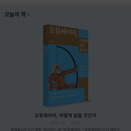
오늘의 책
오뒷세이아, 어떻게 읽을 것인가
김태진 저
민음사
호메로스가 남긴 걸작 『일리아스』와 『오뒷세이아』. 『오뒷세이아』가 더 재밌다.