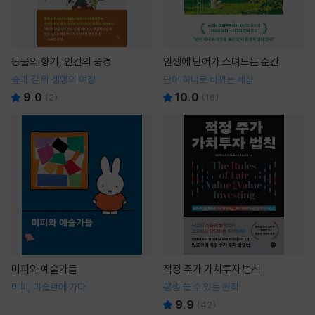
동물의 향기, 인간의 풍경
인생에 단어가 스며드는 순간
숲과 길 위 생명의 여정
단어 하나로 바뀌는 세상
9.0
10.0
(
2
)
(
16
)
미피와 예술가들
적정 주가 가치투자 법칙
미피, 미술관에 가다
평생 쓸 수 있는 원칙
9.9
(
42
)