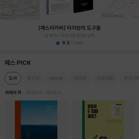
[예스리커버] 타이탄의 도구들
팀 페리스 저/박선령,정지현 공역
9.3
(
1,396
)
예스 PICK
도서
중고샵
eBook
CD/LP
DVD/BD
문구/GI
화제의 책
외국도서
세트도서