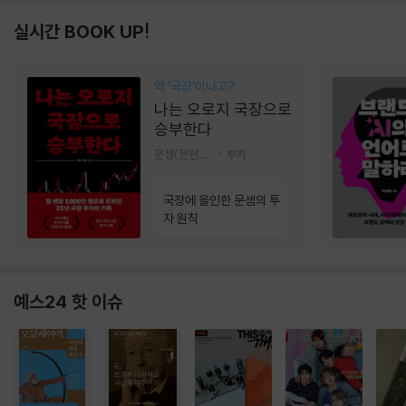
실시간 BOOK UP!
왜 ‘국장‘이냐고?
나는 오로지 국장으로
승부한다
문샘(문현철) 저
부키
국장에 올인한 문샘의 투
자 원칙
예스24 핫 이슈