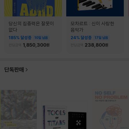
당신의 집중력은 잘못이
모차르트 : 신이 사랑한
없다
음악가
185% 달성중
24% 달성중
10일 남음
17일 남음
1,850,300
238,800
펀딩금액
원
펀딩금액
원
단독판매