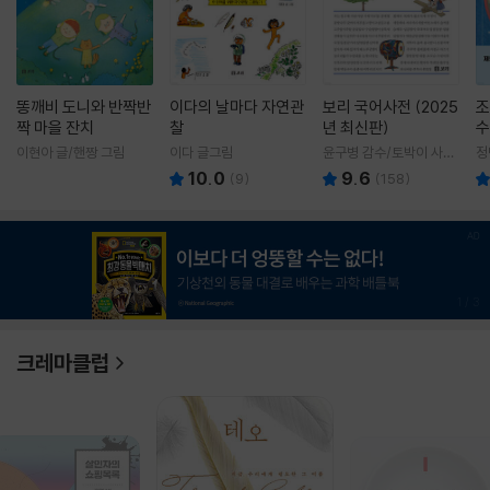
똥깨비 도니와 반짝반
이다의 날마다 자연관
보리 국어사전 (2025
조
짝 마을 잔치
찰
년 최신판)
수
이현아 글/핸짱 그림
이다 글그림
윤구병 감수/토박이 사전
정
편찬실 편
10.0
9.6
(
9
)
(
158
)
1
/
3
크레마클럽