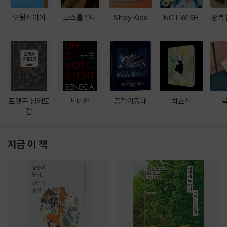
오뒷세이아
코스톨라니
Stray Kids
NCT WISH
광복
포켓몬 생태도
세네카
공각기동대
박효신
감
지금 이 책