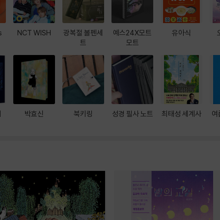
s
NCT WISH
광복절 볼펜세
예스24X모트
유아식
트
모트
대
박효신
북키링
성경 필사 노트
최태성 세계사
여