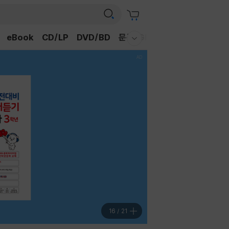
eBook
CD/LP
DVD/BD
문구/GIFT
티켓
채널예스
웰컴메뉴 모두보기
16
/
21