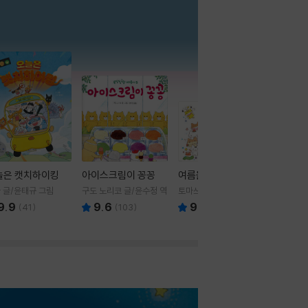
더보기
늘은 캣치하이킹
아이스크림이 꽁꽁
여름을 부탁해
 글/윤태규 그림
구도 노리코 글/윤수정 역
토마쓰리 글그림
9.9
9.6
9.8
(
41
)
(
103
)
(
24
)