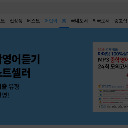
어린이
벤트
신상품
베스트
독후감
홈
국내도서
외국도서
중고샵
어린이