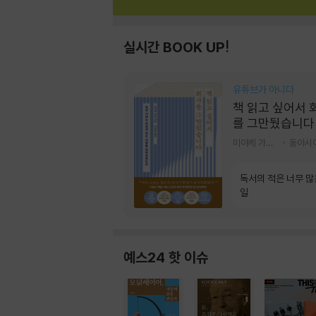
실시간 BOOK UP!
유튜브가 아니다
책 읽고 싶어서 
를 그만뒀습니다
미야케 가호 저/서영찬 역
동아시
독서의 적은 너무 많
일
예스24 핫 이슈