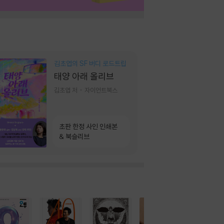
김초엽의 SF 버디 로드트립
태양 아래 올리브
김초엽 저
자이언트북스
초판 한정 사인 인쇄본
& 북슬리브