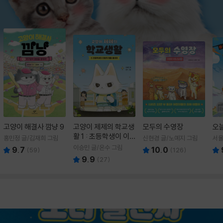
고양이 해결사 깜냥 9
고양이 제제의 학교생
모두의 수영장
오
활 1 : 초등학생이 이
홍민정 글/김재희 그림
신현경 글/노예지 그림
서율
렇게 힘들 줄이야
이승민 글/온수 그림
9.7
10.0
(
59
)
(
126
)
9.9
(
27
)