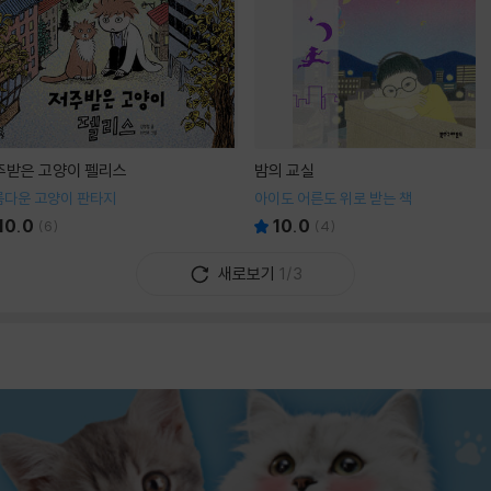
주받은 고양이 펠리스
밤의 교실
름다운 고양이 판타지
아이도 어른도 위로 받는 책
10.0
10.0
(
6
)
(
4
)
새로보기
1/3