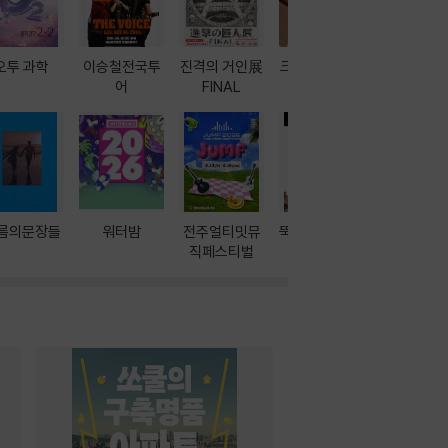
오투 과학
이승철전국투
진격의 거인展
크레마 이북 리
방학에는 
어
FINAL
더기
포터
름의문장들
워터밤
전주얼티밋뮤
뚝딱! AI 3대장
이달의 인
직페스티벌
과