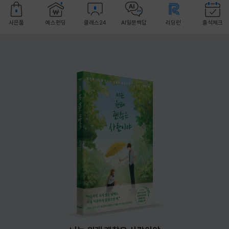
사은품
예스펀딩
클래스24
AI일문백답
리딩런
출석체크