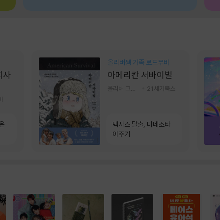
올리버쌤 가족 로드무비
회사
아메리칸 서바이벌
올리버 그랜트,정다운 저
21세기북스
아
은
텍사스 탈출, 미네소타
이주기