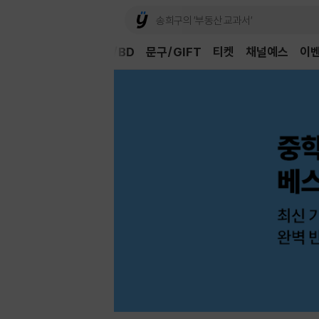
Book
CD/LP
DVD/BD
문구/GIFT
티켓
채널예스
이