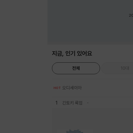
2
지금, 인기 있어요
전체
10대
오디세이아
HOT
1
긴토키 룩업