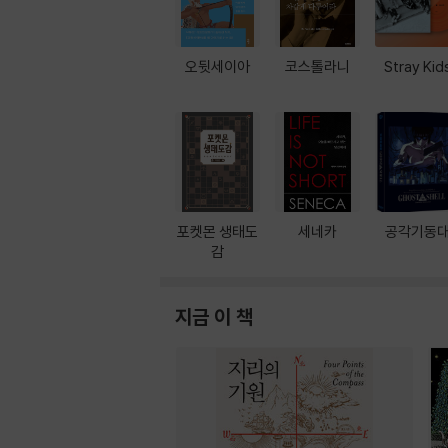
오뒷세이아
코스톨라니
Stray Kid
포켓몬 생태도
세네카
공각기동
감
지금 이 책