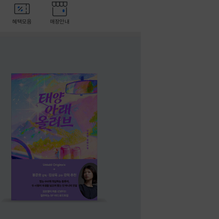
혜택모음
매장안내