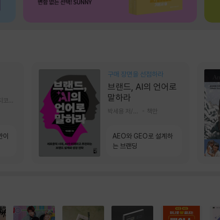
구매 장면을 선점하라
브랜드, AI의 언어로
말하라
알에이치코리아(RHK)
박세용 저/정진호 그림
책만
만이
AEO와 GEO로 설계하
는 브랜딩