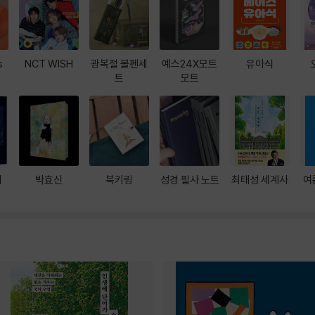
s
NCT WISH
광복절 볼펜세
예스24X모트
유아식
트
모트
대
박효신
북키링
성경 필사 노트
최태성 세계사
여