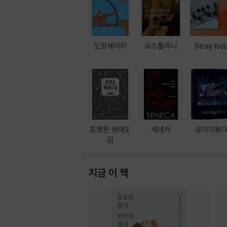
오뒷세이아
코스톨라니
Stray Kid
포켓몬 생태도
세네카
공각기동
감
지금 이 책