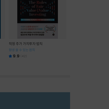
적정 주가 가치투자 법칙
평생 쓸 수 있는 원칙
9.9
(
42
)