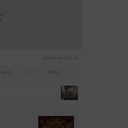
라는
이
2026.08.08 17:38 기준
40대
50대
관련상품 보이기/감축