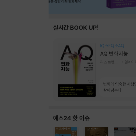
실시간 BOOK UP!
IQ→EQ→AQ
AQ 변화지능
리즈 트랜 저/한미선 역
변화에 익숙한 사람
살아남는다
예스24 핫 이슈