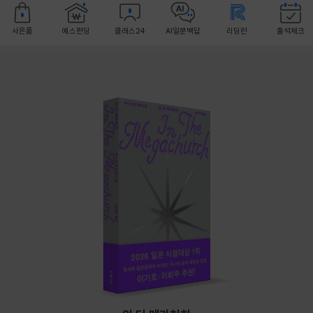
사은품
예스펀딩
클래스24
AI일문백답
리딩런
출석체크