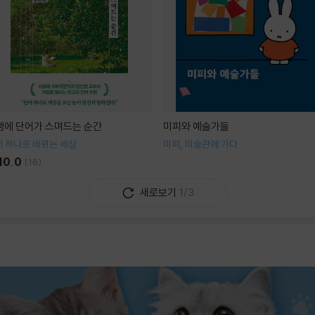
생에 단어가 스며드는 순간
미피와 예술가들
 하나로 바뀌는 세상
미피, 미술관에 가다
10.0
(
16
)
새로보기
1/3