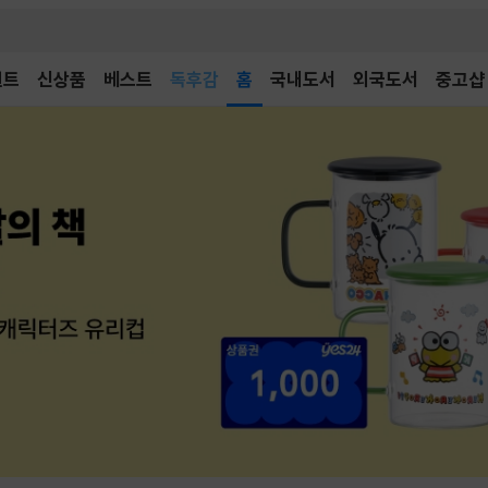
어린이
독후감
벤트
신상품
베스트
홈
국내도서
외국도서
중고샵
어린이