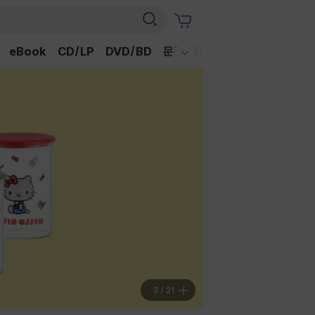
eBook
CD/LP
DVD/BD
문구/GIFT
티켓
채널예스
웰컴메뉴 모두보기
3
/
21