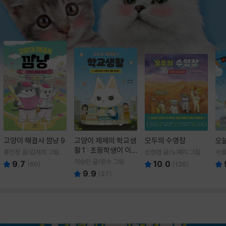
고양이 해결사 깜냥 9
고양이 제제의 학교생
모두의 수영장
오
활 1 : 초등학생이 이
홍민정 글/김재희 그림
신현경 글/노예지 그림
서율
렇게 힘들 줄이야
이승민 글/온수 그림
9.7
10.0
(
60
)
(
126
)
9.9
(
27
)