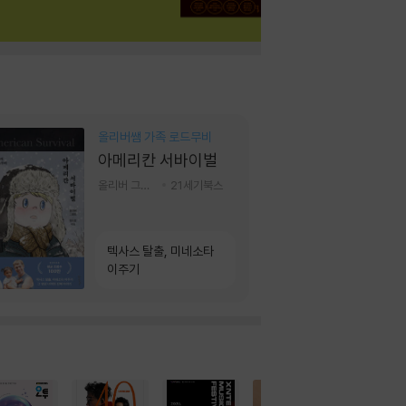
올리버쌤 가족 로드무비
아메리칸 서바이벌
올리버 그랜트,정다운 저
21세기북스
텍사스 탈출, 미네소타
이주기