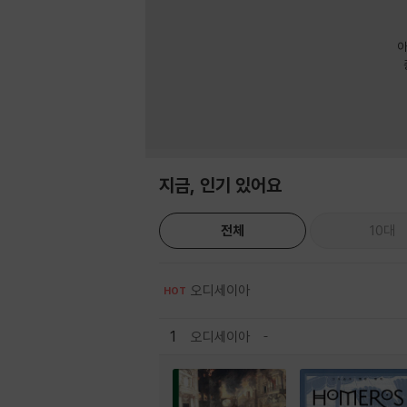
아
지금, 인기 있어요
전체
10대
오디세이아
HOT
1
오디세이아