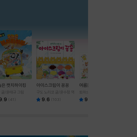
더보기
늘은 캣치하이킹
아이스크림이 꽁꽁
여름을 부탁해
 글/윤태규 그림
구도 노리코 글/윤수정 역
토마쓰리 글그림
9.9
9.6
9.8
(
41
)
(
103
)
(
24
)