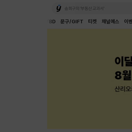
Book
CD/LP
DVD/BD
문구/GIFT
티켓
채널예스
이