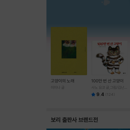
고양이의 노래
100만 번 산 고양이
이미나 글
사노 요코 글,그림/김난주
역
9.4
(
124
)
보리 출판사 브랜드전