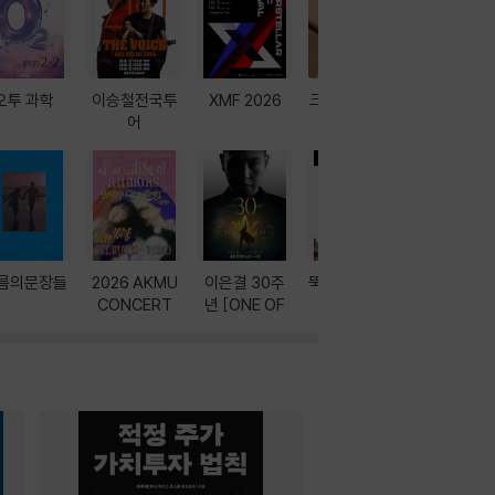
오투 과학
이승철전국투
XMF 2026
크레마 이북 리
방학에는 
어
더기
포터
름의문장들
2026 AKMU
이은결 30주
뚝딱! AI 3대장
이달의 인
CONCERT
년 [ONE OF
과
ONE]