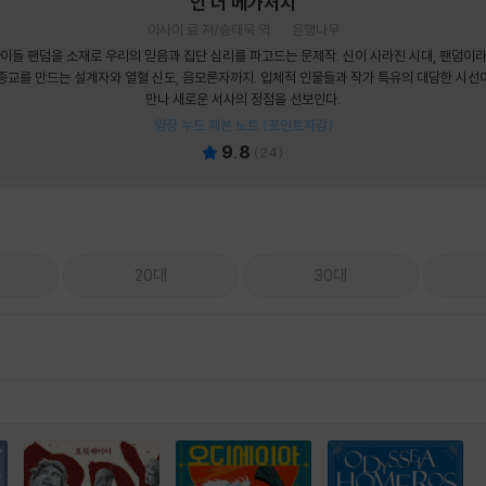
인 더 메가처치
아사이 료 저/송태욱 역
은행나무
이돌 팬덤을 소재로 우리의 믿음과 집단 심리를 파고드는 문제작. 신이 사라진 시대, 팬덤이
종교를 만드는 설계자와 열혈 신도, 음모론자까지. 입체적 인물들과 작가 특유의 대담한 시선
만나 새로운 서사의 정점을 선보인다.
양장 누드 제본 노트 (포인트차감)
9.8
(
24
)
20대
30대