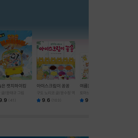
더보기
늘은 캣치하이킹
아이스크림이 꽁꽁
여름을 부탁해
 글/윤태규 그림
구도 노리코 글/윤수정 역
토마쓰리 글그림
9.9
9.6
9.8
(
41
)
(
103
)
(
24
)