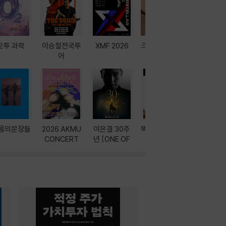
오투 과학
이승철전국투
XMF 2026
크레마 이북 리
방학에는 
어
더기
포터
름의문장들
2026 AKMU
이은결 30주
뚝딱! AI 3대장
이달의 인
CONCERT
년 [ONE OF
과
ONE]