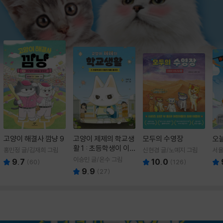
고양이 해결사 깜냥 9
고양이 제제의 학교생
모두의 수영장
오
활 1 : 초등학생이 이
홍민정 글/김재희 그림
신현경 글/노예지 그림
서율
렇게 힘들 줄이야
이승민 글/온수 그림
9.7
10.0
(
60
)
(
126
)
9.9
(
27
)