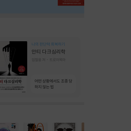
나의 판단력 회복하기
안티 다크심리학
임철웅 저
트로이목마
어떤 상황에서도 조종 당
하지 않는 법