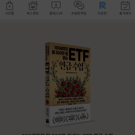
사은품
예스펀딩
클래스24
AI일문백답
리딩런
출석체크