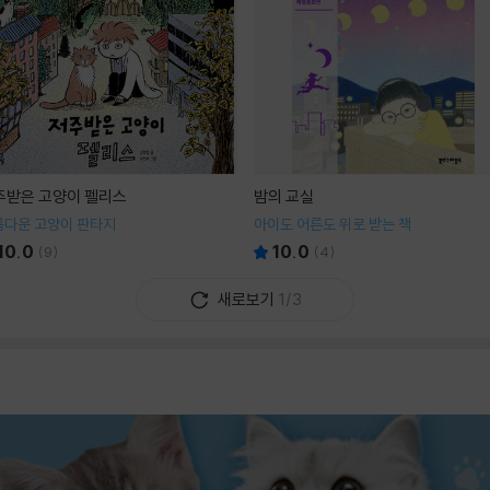
주받은 고양이 펠리스
밤의 교실
름다운 고양이 판타지
아이도 어른도 위로 받는 책
10.0
10.0
(
9
)
(
4
)
새로보기
1/3