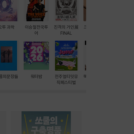
오투 과학
이승철전국투
진격의 거인展
크레마 이북 리
방학에는 
어
FINAL
더기
포터
름의문장들
워터밤
전주얼티밋뮤
뚝딱! AI 3대장
이달의 인
직페스티벌
과