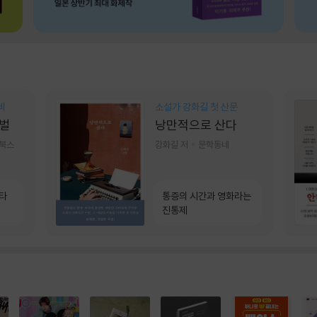
비
소설가 강화길 첫 산문
벌
낭만적으로 산다
기북스
강화길 저
문학동네
소타
통증의 시간과 영화라는
진통제