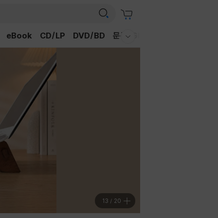
eBook
CD/LP
DVD/BD
문구/GIFT
티켓
채널예스
웰컴메뉴 모두보기
13
/
20