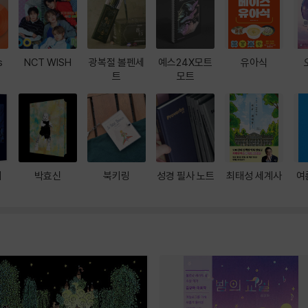
s
NCT WISH
광복절 볼펜세
예스24X모트
유아식
트
모트
대
박효신
북키링
성경 필사 노트
최태성 세계사
여