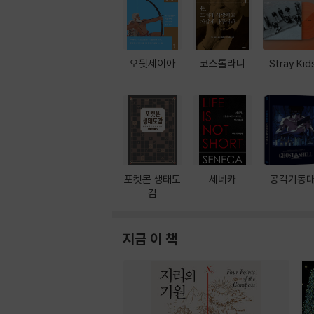
오뒷세이아
코스톨라니
Stray Kid
포켓몬 생태도
세네카
공각기동
감
지금 이 책