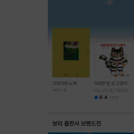
고양이의 노래
100만 번 산 고양이
이미나 글
사노 요코 글,그림/김난주
역
9.4
(
124
)
보리 출판사 브랜드전