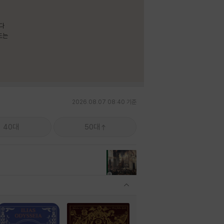
보다
드는
2026.08.07 08:40 기준
40대
50대
관련상품 보이기/감축