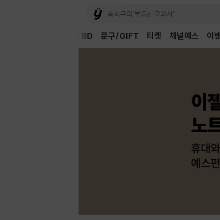
Book
CD/LP
DVD/BD
문구/GIFT
티켓
채널예스
이