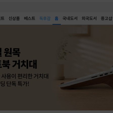
벤트
신상품
베스트
어린이
홈
국내도서
외국도서
중고샵
독후감
어린이