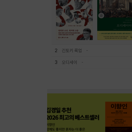
2
긴토키 룩업
3
오디세이