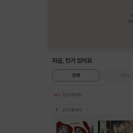
1
포
지금, 인기 있어요
전체
10대
오디세이아
HOT
1
오디세이아