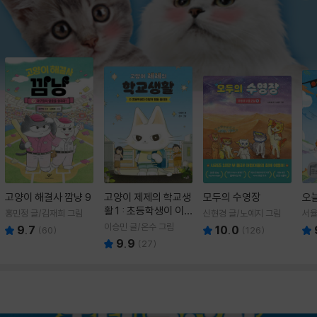
고양이 해결사 깜냥 9
고양이 제제의 학교생
모두의 수영장
오
활 1 : 초등학생이 이
홍민정 글/김재희 그림
신현경 글/노예지 그림
서율
렇게 힘들 줄이야
이승민 글/온수 그림
9.7
10.0
(
60
)
(
126
)
9.9
(
27
)