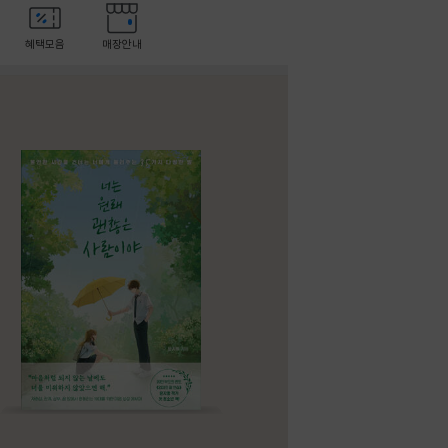
혜택모음
매장안내