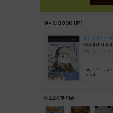
실시간 BOOK UP!
올리버쌤 가족 로드무
아메리칸 서바이
올리버 그랜트,정다운 저
21세
텍사스 탈출, 미네
이주기
예스24 핫 이슈