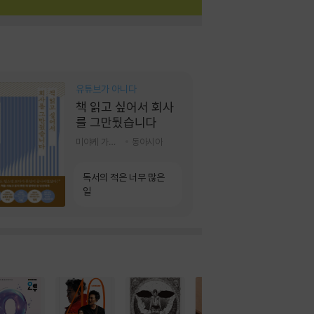
유튜브가 아니다
책 읽고 싶어서 회사
를 그만뒀습니다
미야케 가호 저/서영찬 역
동아시아
독서의 적은 너무 많은
일