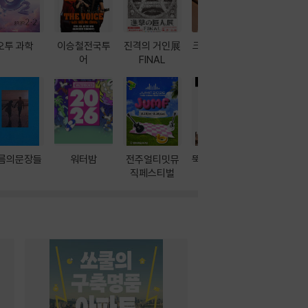
오투 과학
이승철전국투
진격의 거인展
크레마 이북 리
방학에는 
어
FINAL
더기
포터
름의문장들
워터밤
전주얼티밋뮤
뚝딱! AI 3대장
이달의 인
직페스티벌
과