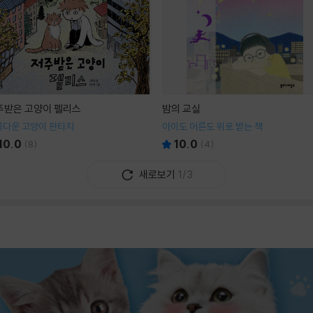
주받은 고양이 펠리스
밤의 교실
름다운 고양이 판타지
아이도 어른도 위로 받는 책
10.0
10.0
(
8
)
(
4
)
새로보기
1/3