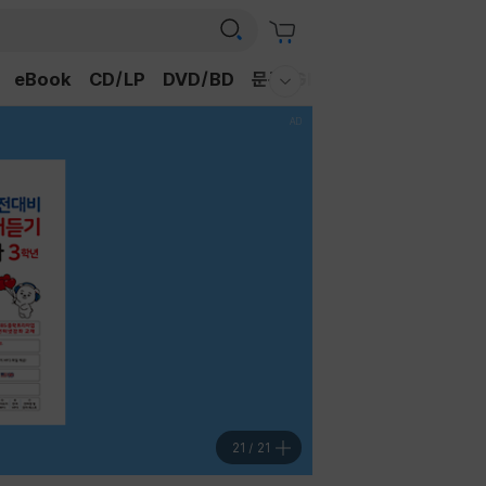
eBook
CD/LP
DVD/BD
문구/GIFT
티켓
채널예스
웰컴메뉴 모두보기
21
/
21