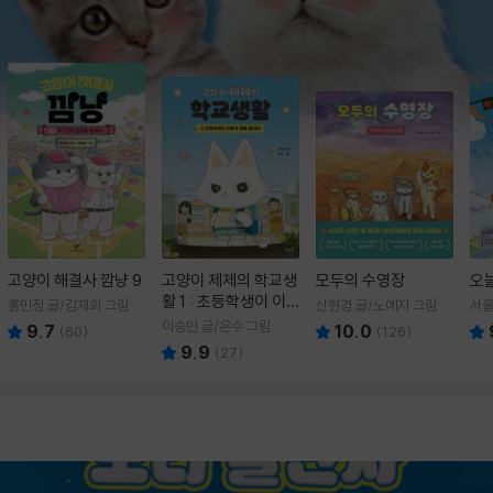
고양이 해결사 깜냥 9
고양이 제제의 학교생
모두의 수영장
오
활 1 : 초등학생이 이
홍민정 글/김재희 그림
신현경 글/노예지 그림
서율
렇게 힘들 줄이야
이승민 글/온수 그림
9.7
10.0
(
60
)
(
126
)
9.9
(
27
)