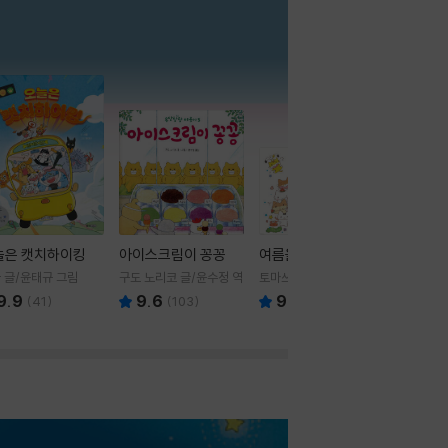
더보기
늘은 캣치하이킹
아이스크림이 꽁꽁
여름을 부탁해
 글/윤태규 그림
구도 노리코 글/윤수정 역
토마쓰리 글그림
9.9
9.6
9.8
(
41
)
(
103
)
(
24
)