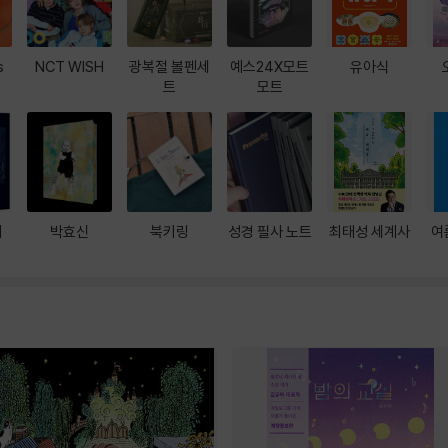
s
NCT WISH
광복절 볼펜세
예스24X모트
유아식
트
모트
대
박효신
북키링
성경 필사 노트
최태성 세계사
여