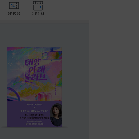
혜택모음
매장안내