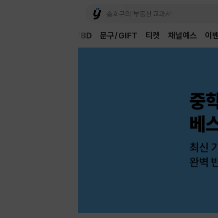
Book
CD/LP
DVD/BD
문구/GIFT
티켓
채널예스
이