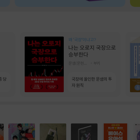
왜 ‘국장‘이냐고?
나는 오로지 국장으로
승부한다
문샘(문현철) 저
부키
종 당
국장에 올인한 문샘의 투
자 원칙