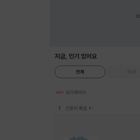
2
지금, 인기 있어요
전체
10대
오디세이아
HOT
1
긴토키 룩업
1