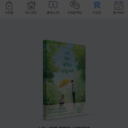
사은품
예스펀딩
클래스24
AI일문백답
리딩런
출석체크