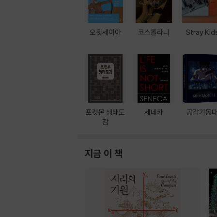
오뒷세이아
코스톨라니
Stray Kid
포켓몬 생태도
세네카
공각기동
감
지금 이 책