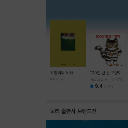
고양이의 노래
100만 번 산 고양이
이미나 글
사노 요코 글,그림/김난주
역
9.4
(
124
)
보리 출판사 브랜드전