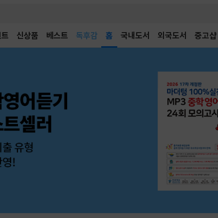
벤트
신상품
베스트
어린이
홈
국내도서
외국도서
중고샵
독후감
어린이