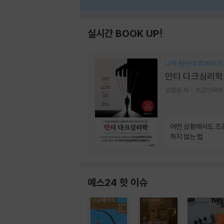
실시간 BOOK UP!
나의 판단력 회복하기
안티 다크심리학
임철웅 저
트로이목마
어떤 상황에서도 조
하지 않는 법
예스24 핫 이슈