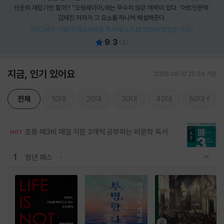
단순히 재밌기만 할까? 『오뒷세이아』에는 무수히 많은 매력이 있다. '아트인문학'
김태진 저자가 그 요소를 하나씩 해설해준다.
[오디세이 기획전] 제로퍼제로 독서대/스트랩 에코백(포인트 차감)
9.3
(
3
)
지금, 인기 있어요
2026.08.10 20:54 기준
전체
10대
20대
30대
40대
50대
초등 매3비 매일 지문 3개씩 공부하는 비문학 독서
HOT
1
청년 패스
관련상품 보이기/감축