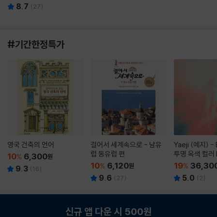
8.7
(
27
)
#기간한정특가
영국 건축의 언어
걸어서 세계속으로 - 남유
Yaeji (예지) -
럽 동유럽 편
투명 옥색 컬러 
10
6,300
%
원
10
6,120
19
36,30
%
원
%
9.3
(
16
)
9.6
5.0
(
27
)
(
2
)
신규 앱 다운 시 500원