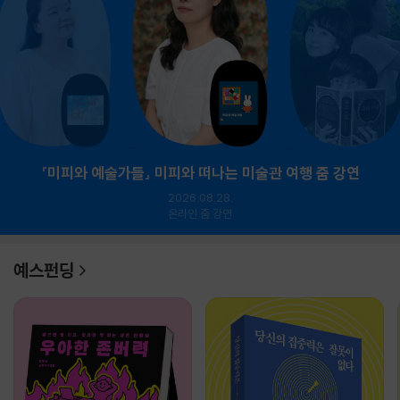
『미피와 예술가들』 미피와 떠나는 미술관 여행 줌 강연
2026.08.28.
온라인 줌 강연
예스펀딩