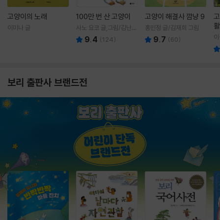
고양이의 노래
100만 번 산 고양이
고양이 해결사 깜냥 9
고
활
이미나 글
사노 요코 글,그림/김난주
홍민정 글/김재희 그림
렇
역
이
9.4
9.7
(
124
)
(
60
)
보리 출판사 브랜드전