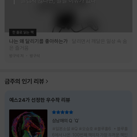
즐겁지 않다면, 달릴 이유가 없다
한 줄로 읽는 책
나는 왜 달리기를 좋아하는가
달리면서 깨달은 일상 속 숨
은 즐거움
방구석 저
방구석
금주의 인기 리뷰
예스24가 선정한 우수작 리뷰
리뷰 총점
삼남매의 Q. 'Q'
#일본소설 #Q #오승호 #블루홀6 * 블루홀
6에서 나온 100번째 책이자 가장 두꺼운 책인