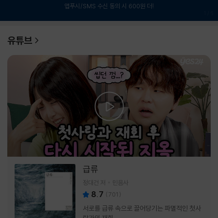
앱푸시/SMS 수신 동의 시 600원 더!
1
/
6
유튜브
급류
정대건 저
민음사
8.7
(
701
)
서로를 급류 속으로 끌어당기는 파멸적인 첫사