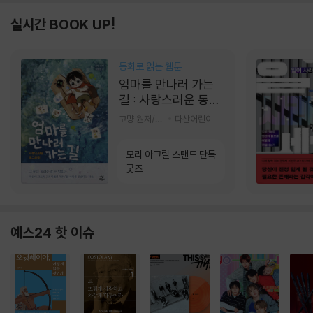
실시간 BOOK UP!
동화로 읽는 웹툰
엄마를 만나러 가는
길 : 사랑스러운 동그
라미
고먕 원저/김영리 글
다산어린이
모리 아크릴 스탠드 단독
굿즈
예스24 핫 이슈