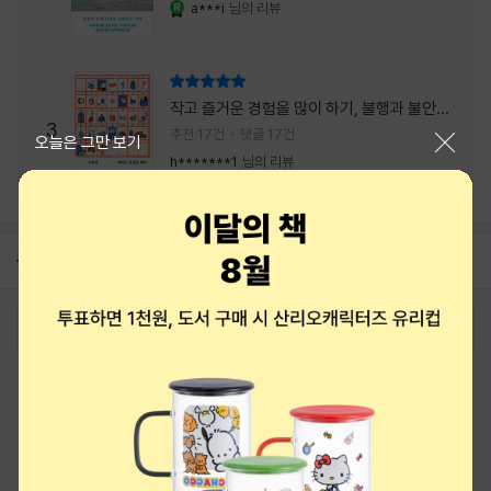
a***i
님의 리뷰
YES마니아 : 로얄
리뷰 총점
작고 즐거운 경험을 많이 하기, 불행과 불안을
3
회피하지 말기, 그리고 좋은 사람을 많이 만나
추천 17건
댓글 17건
닫기
오늘은 그만 보기
기.
h*******1
님의 리뷰
공지
8월 상품권+쿠폰+결제+추천 혜택모음
2026-08-01
로그인
최근 본 상품
주문/배송
고객센터 1544-3800
티켓 1544-6399
중고샵 1566-4295
eBook 1:1문의/채팅상담
예스이십사(주) 사업자 정보
이용약관
개인정보처리방침
청소년보호정책
PC버전
회사소개
거래처관계자께