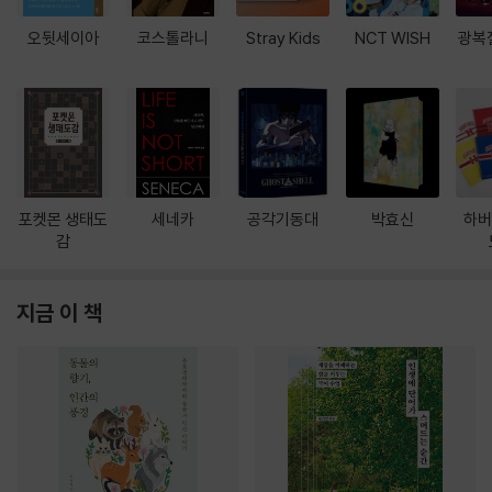
오뒷세이아
코스톨라니
Stray Kids
NCT WISH
광복
포켓몬 생태도
세네카
공각기동대
박효신
하버
감
지금 이 책