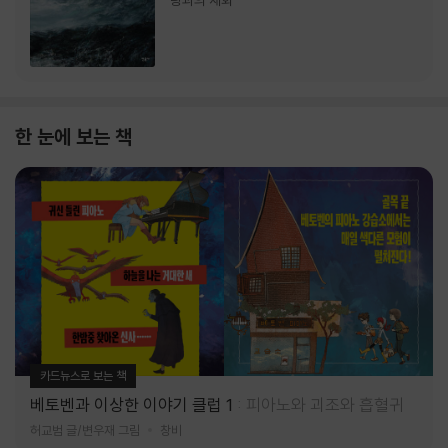
랑과의 재회
한 눈에 보는 책
카드뉴스로 보는 책
베토벤과 이상한 이야기 클럽 1
피아노와 괴조와 흡혈귀
허교범 글/변우재 그림
창비