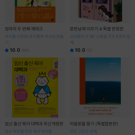
엄마의 두 번째 재테크
흔한남매 이무기 4 특별 한정판
아이를 키우며 내 이름의 부수입 만들
오싹함이 두 배! 스페셜 굿즈 6종과 함
기
께
10.0
10.0
(
50
)
(
2
)
임신 출산 육아 대백과 최신개정판
미움받을 용기 (특별합본판)
초보 부모를 위한 육아 바이블
모든 고민은 관계