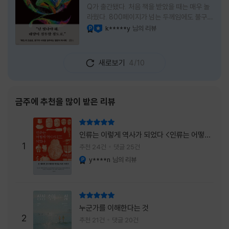
Q가 출간됐다. 처음 책을 받았을 때는 매우 놀
라웠다. 800페이지가 넘는 두께임에도 불구하
고 생각보다 책이 가벼웠다. 여기에 측면을 영
k*****y
님의 리뷰
YES마니아 : 플래티넘
이달의 사락
롱하게 수놓은 색감. 그냥 바라만 보고 있어도
황홀경에 이를 지경이었다. * 그런데 여기에
제목이 Q란다. 처음 제목을 봤을 때 나는 질문
새로보기
4/10
을 의미하는 Question을 떠올렸다. 하지만 이
단어에는 논의, 또는 처리해야 할 문제라는 뜻
도 담겨져 있다. 작가님은 나에게 질문을 던지
려는 걸까, 아니면 같이 논의를 하자는 걸까 고
금주에 추천을 많이 받은 리뷰
개를 갸웃거리며 책을 펴들었다. * 틈만 나면
경적을 울리고 욕을 입에 달고 사는 선배와 일
리뷰 총점
하고 있는 하치. 히토미 클린이라는 청소업체
인류는 이렇게 역사가 되었다 <인류는 어떻게
직원으로 일하는 그녀가 바라는 것은 그저 고요
1
역사가 되었나>
추천 24건
댓글 25건
한
y****n
님의 리뷰
YES마니아 : 플래티넘
리뷰 총점
누군가를 이해한다는 것
2
추천 21건
댓글 20건