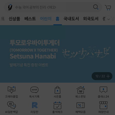
어린이
벤트
신상품
베스트
홈
국내도서
외국도서
중고샵
웰컴메뉴 모두보기
독후감
어린이
12
/
22
크레마클럽
독서기록
사은품
예스펀딩
클래스24
AI일문백답
리딩런
출석체크
혜택모음
매장안내