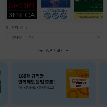
2
오디세이
1
관련상품 보이기/감축
3
오디세이아
4
관련상품 보이기/감축
4위~10위
더보기