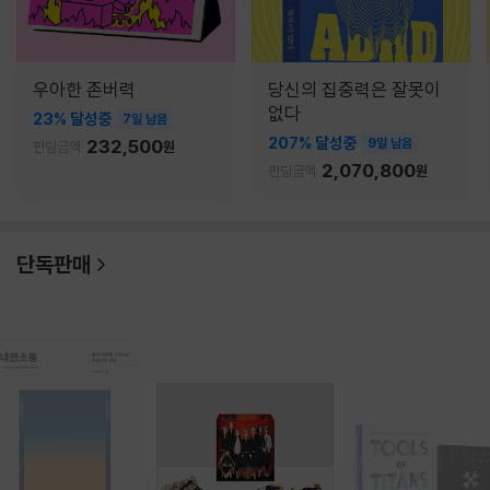
우아한 존버력
당신의 집중력은 잘못이
없다
23% 달성중
7일 남음
207% 달성중
232,500
9일 남음
펀딩금액
원
2,070,800
펀딩금액
원
단독판매