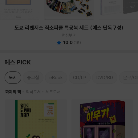
도쿄 리벤저스 직소퍼즐 특공복 세트 (예스 단독구성)
편집부 저
10.0
(
15
)
예스 PICK
도서
중고샵
eBook
CD/LP
DVD/BD
문구/GI
화제의 책
외국도서
세트도서