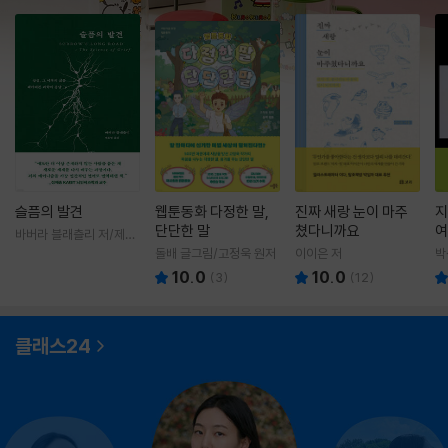
슬픔의 발견
웹툰동화 다정한 말,
진짜 새랑 눈이 마주
지
단단한 말
쳤다니까요
여
바버라 블래츨리 저/제효
영 역
돌배 글그림/고정욱 원저
이이은 저
박
10.0
10.0
(
3
)
(
12
)
클래스24