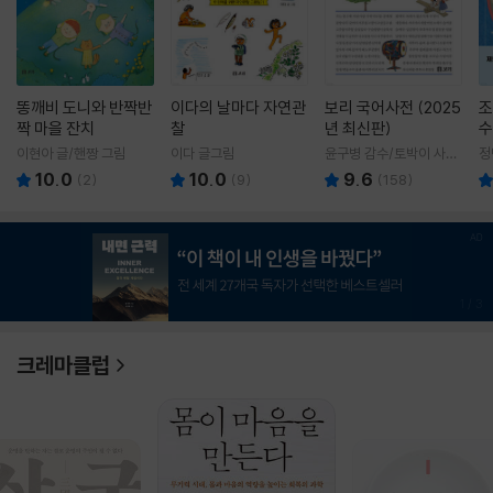
똥깨비 도니와 반짝반
이다의 날마다 자연관
보리 국어사전 (2025
조
짝 마을 잔치
찰
년 최신판)
수
이현아 글/핸짱 그림
이다 글그림
윤구병 감수/토박이 사전
정
편찬실 편
10.0
10.0
9.6
(
2
)
(
9
)
(
158
)
1
/
3
크레마클럽