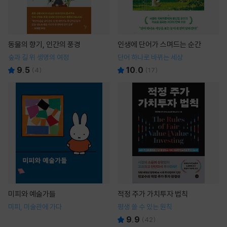
동물의 향기, 인간의 풍경
인생에 단어가 스며드는 순간
숲과 길 위 생명의 여정
단어 하나로 바뀌는 세상
9.5
10.0
(
4
)
(
17
)
미피와 예술가들
적정 주가 가치투자 법칙
미피, 미술관에 가다
평생 쓸 수 있는 원칙
9.9
(
42
)