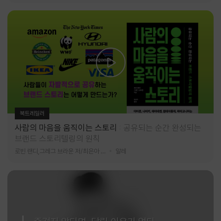
북트레일러
사람의 마음을 움직이는 스토리
공유되는 순간 완성되는
브랜드 스토리텔링의 원칙
로빈 랜디,그레그 브라운 저/최은아 역
알레