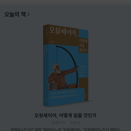
오늘의 책
오뒷세이아, 어떻게 읽을 것인가
김태진 저
민음사
호메로스가 남긴 걸작 『일리아스』와 『오뒷세이아』. 『오뒷세이아』가 더 재밌다.