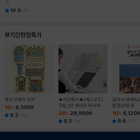
책
10.0
(
3
)
#기간한정특가
영국 건축의 언어
★기간특가★[예스굿즈]
걸어서 세계속으
크림 2단 화이트 독서대
럽 동유럽 편
10
6,300
%
원
38
29,900
10
6,120
%
원
%
9.3
(
16
)
9.5
9.6
(
94
)
(
27
)