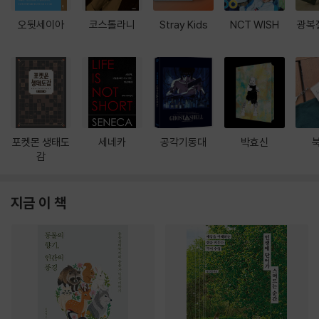
오뒷세이아
코스톨라니
Stray Kids
NCT WISH
광복
포켓몬 생태도
세네카
공각기동대
박효신
감
지금 이 책