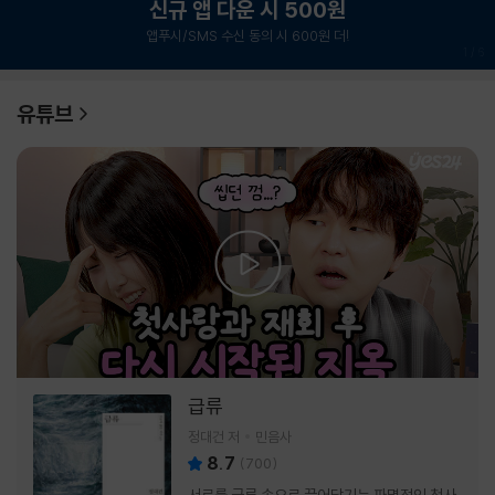
신규 앱 다운 시 500원
앱푸시/SMS 수신 동의 시 600원 더!
1
/
6
유튜브
급류
정대건 저
민음사
8.7
(
700
)