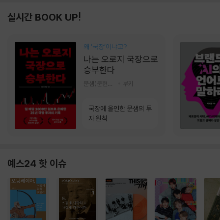
실시간 BOOK UP!
왜 ‘국장‘이냐고?
나는 오로지 국장으로
승부한다
문샘(문현철) 저
부키
국장에 올인한 문샘의 투
자 원칙
예스24 핫 이슈