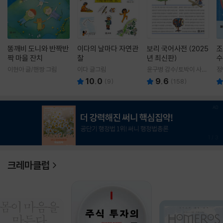
똥깨비 도니와 반짝반
이다의 날마다 자연관
보리 국어사전 (2025
조
짝 마을 잔치
찰
년 최신판)
수
이현아 글/핸짱 그림
이다 글그림
윤구병 감수/토박이 사전
정
편찬실 편
10.0
9.6
(
9
)
(
158
)
1
/
3
크레마클럽