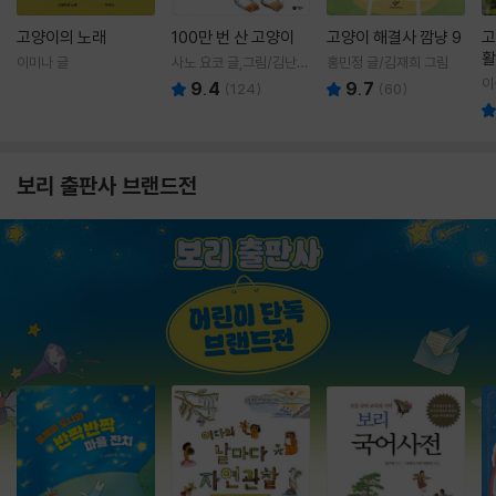
고양이의 노래
100만 번 산 고양이
고양이 해결사 깜냥 9
고
활
이미나 글
사노 요코 글,그림/김난주
홍민정 글/김재희 그림
렇
역
이
9.4
9.7
(
124
)
(
60
)
보리 출판사 브랜드전