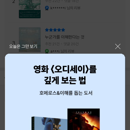
주는 실감과 미스터리 사건의 치밀함이 이루어
2
추천 22건
댓글 18건
내는 최상의 시너지...
k******i
님의 리뷰
YES마니아 : 플래티넘
리뷰 총점
누군가를 이해한다는 것
3
추천 21건
댓글 20건
닫기
오늘은 그만 보기
a***i
님의 리뷰
YES마니아 : 로얄
공지
8월 신용카드 무이자할부 안내
2026-08-01
로그인
최근 본 상품
주문/배송
고객센터 1544-3800
티켓 1544-6399
중고샵 1566-4295
eBook 1:1문의/채팅상담
예스이십사(주) 사업자 정보