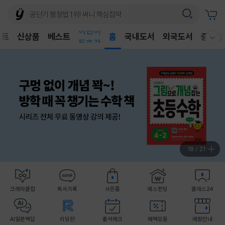
어린이
벤트
신상품
베스트
독후감
홈
국내도서
외국도서
중고샵
웰컴메뉴 모두보기
어린이
19
/
21
크레마클럽
독서기록
사은품
예스펀딩
클래스24
AI일문백답
리딩런
출석체크
혜택모음
매장안내