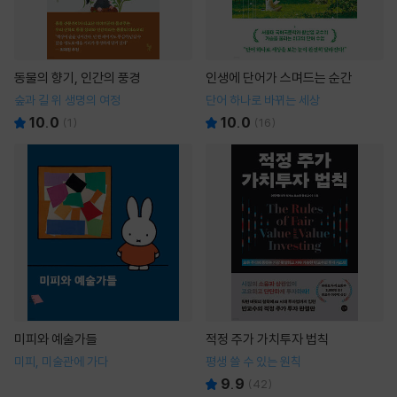
동물의 향기, 인간의 풍경
인생에 단어가 스며드는 순간
숲과 길 위 생명의 여정
단어 하나로 바뀌는 세상
10.0
10.0
(
1
)
(
16
)
미피와 예술가들
적정 주가 가치투자 법칙
미피, 미술관에 가다
평생 쓸 수 있는 원칙
9.9
(
42
)