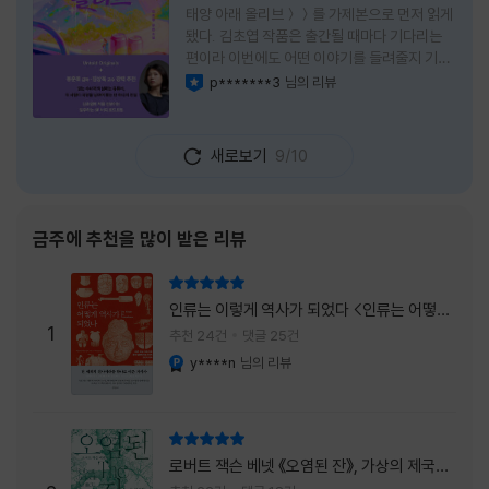
태양 아래 올리브＞＞를 가제본으로 먼저 읽게
됐다. 김초엽 작품은 출간될 때마다 기다리는
편이라 이번에도 어떤 이야기를 들려줄지 기대
가 컸다. 스포일러 없이 읽는 것이 가장 재미있
p*******3
님의 리뷰
이달의 사락
는 소설이라는 이야기를 들었기에 아무 정보도
찾아보지 않고 책을 펼쳤다. 지금 생각해 보면
그 선택이 정말 잘한 일이었다. 첫 장부터 평범
새로보기
9/10
하지 않았다. 사라진 누군가에게 보내는 메일로
시작되는 이야기는 곧바로 궁금증을 만든다. 오
래전 헤어진 친구가 다시 만나게 되고, 과거의
흔적을 따라 낯선 나라를 여행하게 된다는 설정
금주에 추천을 많이 받은 리뷰
이 무더운 여름을 벗어나는 피서처럼 흥미롭기
만 하다. 처음에는 단순한 추적 이야기인 줄 알
리뷰 총점
았는데, 읽을수록 전혀 다른 방향으로 흘러간
인류는 이렇게 역사가 되었다 <인류는 어떻게
다. '왜 이런 일이 벌어졌을까?', '이 사람이 정
1
역사가 되었나>
추천 24건
댓글 25건
말 믿어도
y****n
님의 리뷰
YES마니아 : 플래티넘
리뷰 총점
로버트 잭슨 베넷 《오염된 잔》, 가상의 제국이