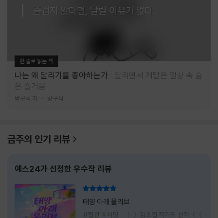
즐겁지 않다면, 달릴 이유가 없다
한 줄로 읽는 책
나는 왜 달리기를 좋아하는가
달리면서 깨달은 일상 속 숨
은 즐거움
방구석 저
방구석
금주의 인기 리뷰
예스24가 선정한 우수작 리뷰
리뷰 총점
태양 아래 올리브
#협찬 #서평 ＞＞ 김초엽 작가의 신작 ＜＜