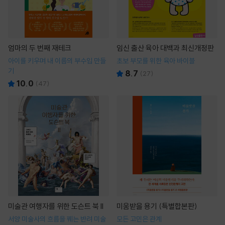
엄마의 두 번째 재테크
임신 출산 육아 대백과 최신개정판
아이를 키우며 내 이름의 부수입 만들
초보 부모를 위한 육아 바이블
기
8.7
(
27
)
10.0
(
47
)
미술관 여행자를 위한 도슨트 북 II
미움받을 용기 (특별합본판)
서양 미술사의 흐름을 꿰는 반려 미술
모든 고민은 관계