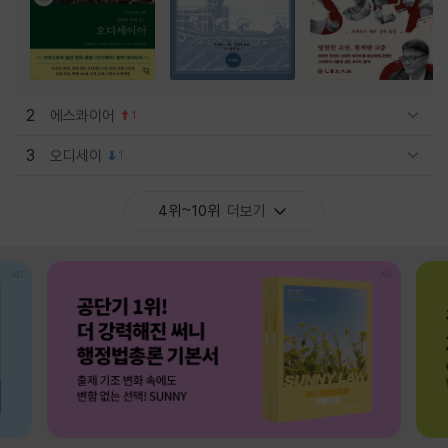
2
에스콰이어
1
관련상품 보이기/감축
3
오디세이
1
관련상품 보이기/감축
4위~10위
더보기