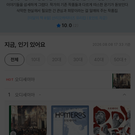
이야기들을 섬세하게 그렸다. 작가의 기존 작품들과 다르게 따스한 온기가 돋보인다.
삭막한 현실에서 필요한 건 관심과 희망이라는 걸 일깨워 주는 작품집.
[이달의 책 8월] 산리오캐릭터즈 유리컵 (포인트 차감)
10.0
(
2
)
지금, 인기 있어요
2026.08.08 17:33 기준
전체
10대
20대
30대
40대
50대
오디세이아
HOT
1
오디세이아
관련상품 보이기/감축