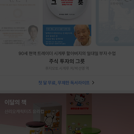
90세 현역 트레이더 시게루 할아버지의 일대일 부자 수업
주식 투자의 그릇
후지모토 시게루 저/박선영 역
첫 달 무료, 무제한 독서라이프
이달의 책
산리오캐릭터즈 유리컵