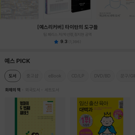
[예스리커버] 타이탄의 도구들
팀 페리스 저/박선령,정지현 공역
9.3
(
1,396
)
예스 PICK
도서
중고샵
eBook
CD/LP
DVD/BD
문구/GI
화제의 책
외국도서
세트도서