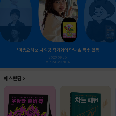
『마음요리 2』차영경 작가와의 만남 & 독후 활동
2026.09.05.
예스24 강서NC점
예스펀딩