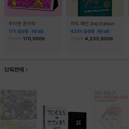
우아한 존버력
차트 패턴 2nd Edition
17% 달성중
423% 달성중
9일 남음
9일 남음
170,500
4,233,600
펀딩금액
원
펀딩금액
원
단독판매