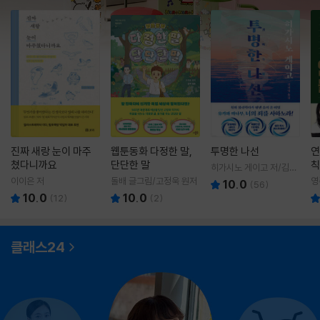
진짜 새랑 눈이 마주
웹툰동화 다정한 말,
투명한 나선
연
쳤다니까요
단단한 말
칙
히가시노 게이고 저/김선
영 역
이이은 저
돌배 글그림/고정욱 원저
영
10.0
(
56
)
10.0
10.0
(
12
)
(
2
)
클래스24