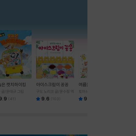
더보기
늘은 캣치하이킹
아이스크림이 꽁꽁
여름을 부탁해
 글/윤태규 그림
구도 노리코 글/윤수정 역
토마쓰리 글그림
9.9
9.6
9.8
(
41
)
(
103
)
(
24
)