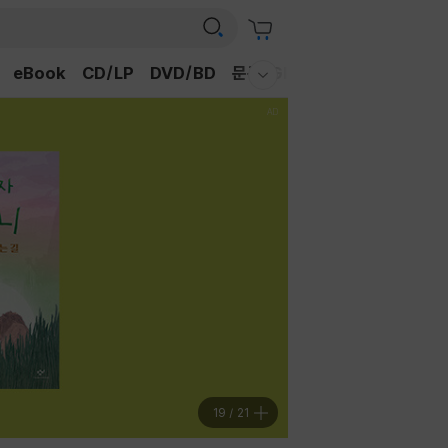
eBook
CD/LP
DVD/BD
문구/GIFT
티켓
채널예스
웰컴메뉴 모두보기
19
/
21