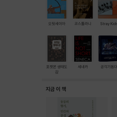
오뒷세이아
코스톨라니
Stray Kid
포켓몬 생태도
세네카
공각기동
감
지금 이 책