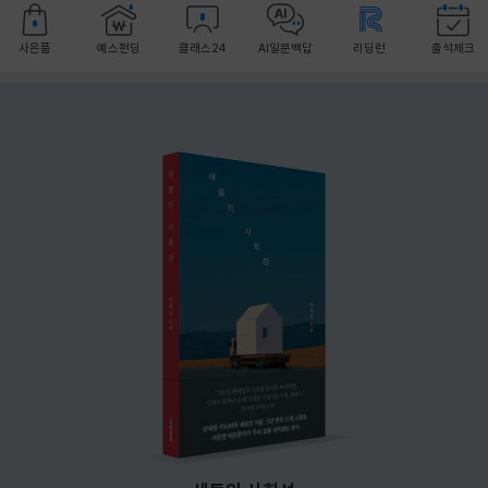
사은품
예스펀딩
클래스24
AI일문백답
리딩런
출석체크