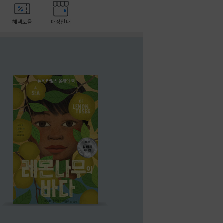
혜택모음
매장안내