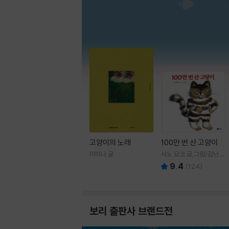
고양이의 노래
100만 번 산 고양이
이미나 글
사노 요코 글,그림/김난주
역
9.4
(
124
)
보리 출판사 브랜드전