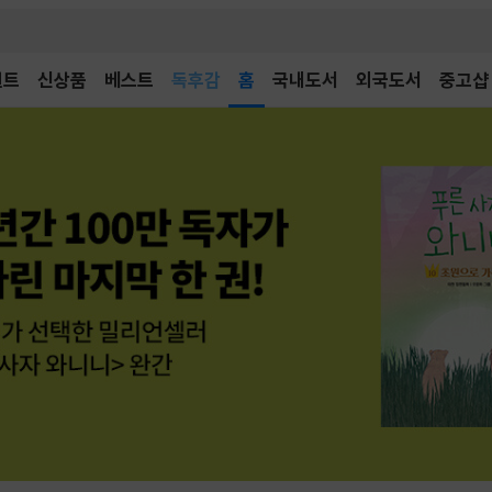
벤트
신상품
베스트
어린이
홈
국내도서
외국도서
중고샵
독후감
어린이