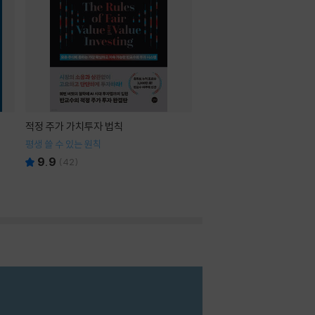
적정 주가 가치투자 법칙
평생 쓸 수 있는 원칙
9.9
(
42
)