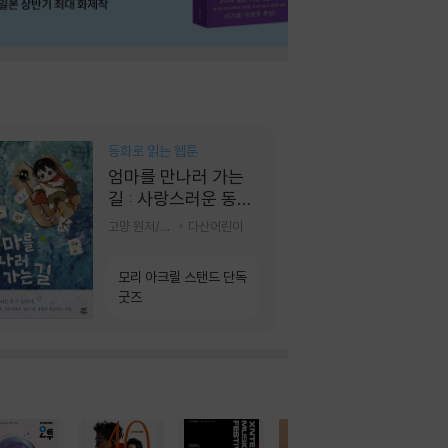
동화로 읽는 웹툰
엄마를 만나러 가는
길 : 사랑스러운 동그
라미
고먕 원저/김영리 글
다산어린이
모리 아크릴 스탠드 단독
굿즈