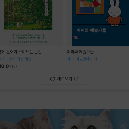
생에 단어가 스며드는 순간
미피와 예술가들
 하나로 바뀌는 세상
미피, 미술관에 가다
10.0
(
16
)
새로보기
1/3