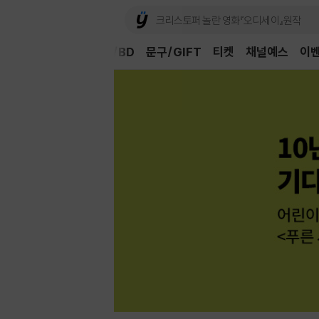
Book
CD/LP
DVD/BD
문구/GIFT
티켓
채널예스
이