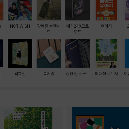
s
NCT WISH
광복절 볼펜세
예스24X모트
유아식
트
모트
대
박효신
북키링
성경 필사 노트
최태성 세계사
여