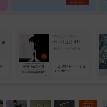
나의 판단력 회복하기
어로
안티 다크심리학
임철웅 저
트로이목마
계하
어떤 상황에서도 조종 당
하지 않는 법