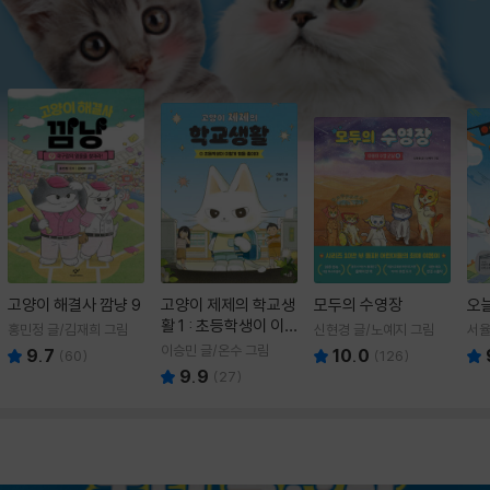
고양이 해결사 깜냥 9
고양이 제제의 학교생
모두의 수영장
오
활 1 : 초등학생이 이
홍민정 글/김재희 그림
신현경 글/노예지 그림
서율
렇게 힘들 줄이야
이승민 글/온수 그림
9.7
10.0
(
60
)
(
126
)
9.9
(
27
)