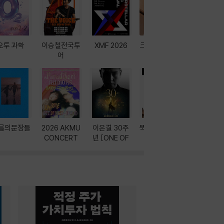
오투 과학
이승철전국투
XMF 2026
크레마 이북 리
방학에는 
어
더기
포터
름의문장들
2026 AKMU
이은결 30주
뚝딱! AI 3대장
이달의 인
CONCERT
년 [ONE OF
과
ONE]