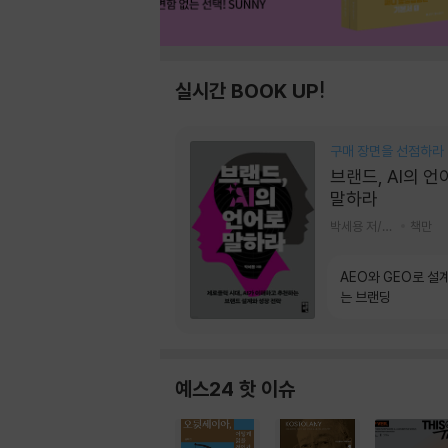
실시간 BOOK UP!
구매 장면을 선점하라
브랜드, AI의 언
말하라
박세용 저/정진호 그림
책만
AEO와 GEO로 설
는 브랜딩
예스24 핫 이슈