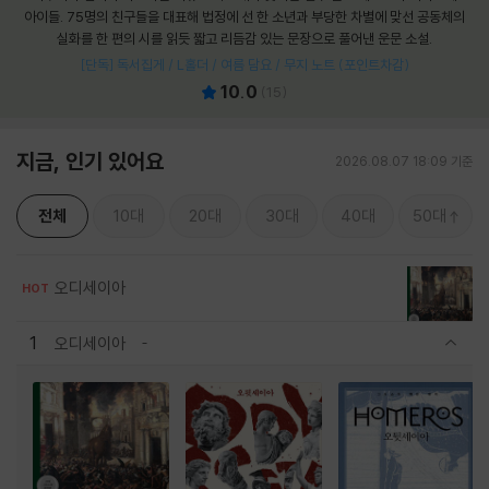
아이들. 75명의 친구들을 대표해 법정에 선 한 소년과 부당한 차별에 맞선 공동체의
실화를 한 편의 시를 읽듯 짧고 리듬감 있는 문장으로 풀어낸 운문 소설.
[단독] 독서집게 / L홀더 / 여름 담요 / 무지 노트 (포인트차감)
10.0
(
15
)
지금, 인기 있어요
2026.08.07 18:09 기준
전체
10대
20대
30대
40대
50대
오디세이아
HOT
1
오디세이아
관련상품 보이기/감축