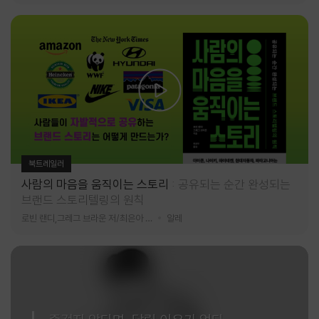
북트레일러
사람의 마음을 움직이는 스토리
공유되는 순간 완성되는
브랜드 스토리텔링의 원칙
로빈 랜디,그레그 브라운 저/최은아 역
알레