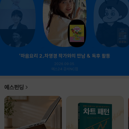
『마음요리 2』차영경 작가와의 만남 & 독후 활동
2026.09.05.
예스24 강서NC점
예스펀딩