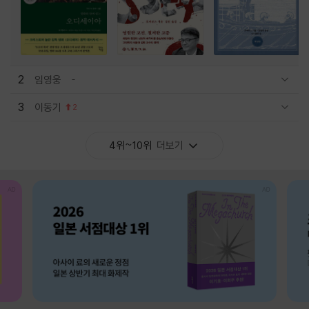
2
임영웅
관련상품 보이기/감축
3
이동기
2
관련상품 보이기/감축
4위~10위
더보기