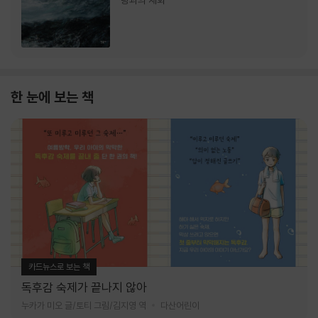
랑과의 재회
한 눈에 보는 책
카드뉴스로 보는 책
독후감 숙제가 끝나지 않아
누카가 미오 글/토티 그림/김지영 역
다산어린이