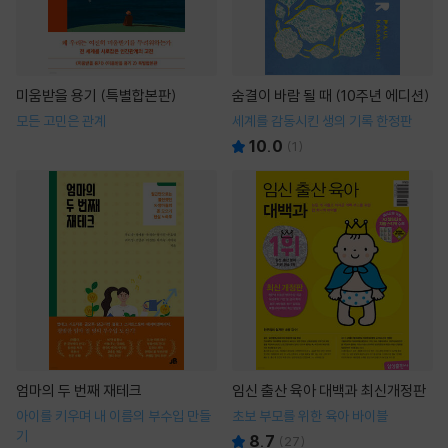
미움받을 용기 (특별합본판)
숨결이 바람 될 때 (10주년 에디션)
모든 고민은 관계
세계를 감동시킨 생의 기록 한정판
10.0
(
1
)
엄마의 두 번째 재테크
임신 출산 육아 대백과 최신개정판
아이를 키우며 내 이름의 부수입 만들
초보 부모를 위한 육아 바이블
기
8.7
(
27
)