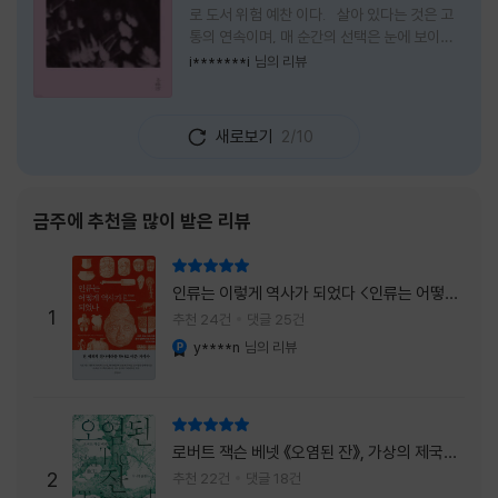
로 도서 위험 예찬 이다. 살아 있다는 것은 고
통의 연속이며, 매 순간의 선택은 눈에 보이지
않는 위험을 감수해야 한다는 것을 의미한다.
i*******i
님의 리뷰
무엇을 할 수 있을까. 무엇을 한다 한들 결국 실
패하게 될 것만 같은 삶 속에서 선뜻 무언가에
도전하고 미지의 세계로 발을 내딛기란 결코 쉬
새로보기
2/10
운 일이 아니다. 그러나 이 책을 읽다 보면 그 마
음이 조금씩 달라진다. 머리로는 아직도 '그것
을 선택해서는 안 된다'고 말하지만, 몸은 이미
내가 진실로 원했던 방향을 향해 움직이고 있을
금주에 추천을 많이 받은 리뷰
지도 모른다. 위험은 두려움의 대상이 아니라,
내가 진짜 원하는 삶으로 향하는 문 앞에 늘 함
리뷰 총점
께 서 있기 때문이다. 이 책은 프랑스의 철학
인류는 이렇게 역사가 되었다 <인류는 어떻게
자이자 정신분석가인 안 뒤푸르망
1
역사가 되었나>
추천 24건
댓글 25건
y****n
님의 리뷰
YES마니아 : 플래티넘
리뷰 총점
로버트 잭슨 베넷 《오염된 잔》, 가상의 제국이
주는 실감과 미스터리 사건의 치밀함이 이루어
2
추천 22건
댓글 18건