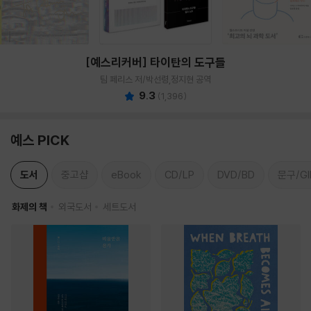
[예스리커버] 타이탄의 도구들
팀 페리스 저/박선령,정지현 공역
9.3
(
1,396
)
예스 PICK
도서
중고샵
eBook
CD/LP
DVD/BD
문구/GI
화제의 책
외국도서
세트도서