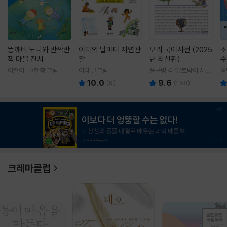
똥깨비 도니와 반짝반
이다의 날마다 자연관
보리 국어사전 (2025
조
짝 마을 잔치
찰
년 최신판)
수
이현아 글/핸짱 그림
이다 글그림
윤구병 감수/토박이 사전
정
편찬실 편
10.0
9.6
(
9
)
(
158
)
1
/
3
크레마클럽