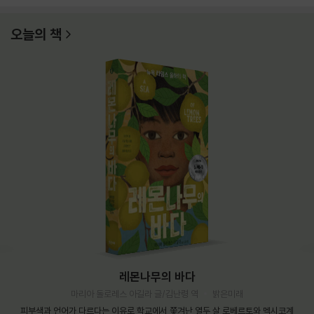
오늘의 책
레몬나무의 바다
마리아 돌로레스 아길라 글/김난령 역
밝은미래
피부색과 언어가 다르다는 이유로 학교에서 쫓겨난 열두 살 로베르토와 멕시코계