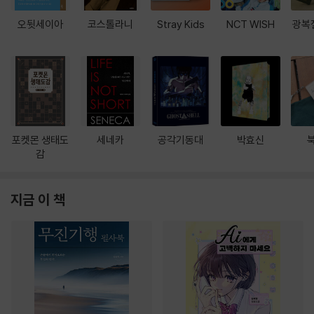
오뒷세이아
코스톨라니
Stray Kids
NCT WISH
광복
포켓몬 생태도
세네카
공각기동대
박효신
감
지금 이 책