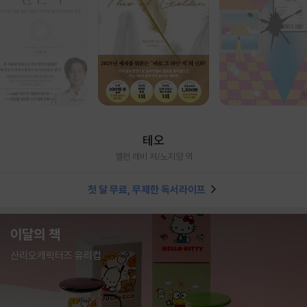
테오
앨런 레비 저/노지양 역
첫 달 무료, 무제한 독서라이프
이달의 책
산리오캐릭터즈 유리컵