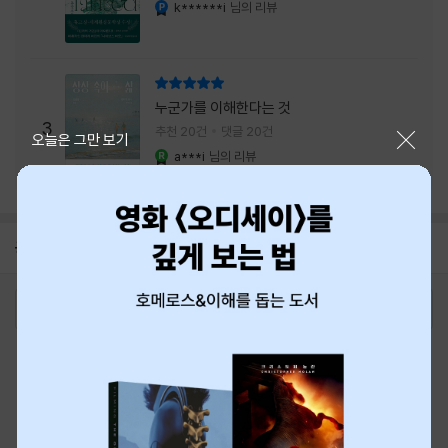
내는 최상의 시너지...
k******i
님의 리뷰
YES마니아 : 플래티넘
리뷰 총점
누군가를 이해한다는 것
3
추천 20건
댓글 20건
닫기
오늘은 그만 보기
a***i
님의 리뷰
YES마니아 : 로얄
공지
8월 신용카드 무이자할부 안내
2026-08-01
로그인
최근 본 상품
주문/배송
고객센터 1544-3800
티켓 1544-6399
중고샵 1566-4295
eBook 1:1문의/채팅상담
예스이십사(주) 사업자 정보
이용약관
개인정보처리방침
청소년보호정책