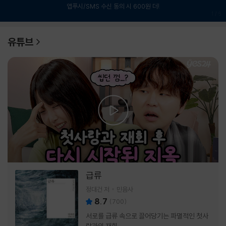
앱푸시/SMS 수신 동의 시 600원 더!
1
/
6
유튜브
급류
정대건 저
민음사
8.7
(
700
)
서로를 급류 속으로 끌어당기는 파멸적인 첫사