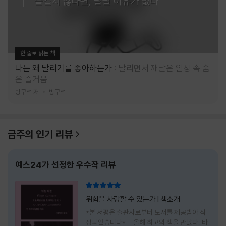
즐겁지 않다면, 달릴 이유가 없다
한 줄로 읽는 책
나는 왜 달리기를 좋아하는가
달리면서 깨달은 일상 속 숨
은 즐거움
방구석 저
방구석
금주의 인기 리뷰
예스24가 선정한 우수작 리뷰
리뷰 총점
위험을 사랑할 수 있는가 l 책소개
*본 서평은 출판사로부터 도서를 제공받아 작
성되었습니다* 올해 최고의 책을 만났다. 바