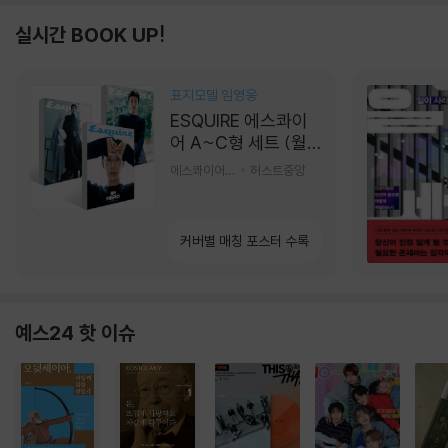
실시간 BOOK UP!
표지모델 임영웅
ESQUIRE 에스콰이
어 A~C형 세트 (월
간) : 9월 [2026]
에스콰이어편집부 편
허스트중앙
커버별 매칭 포스터 수록
예스24 핫 이슈