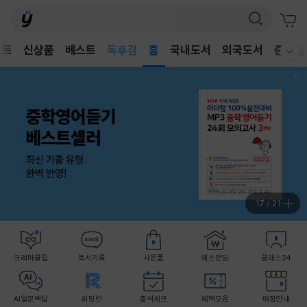
어린이
독후감
벤트
신상품
베스트
홈
국내도서
외국도서
중고샵
어린이
웰컴메뉴 모두보기
18
/
21
크레마클럽
독서기록
사은품
예스펀딩
클래스24
AI일문백답
리딩런
출석체크
혜택모음
매장안내