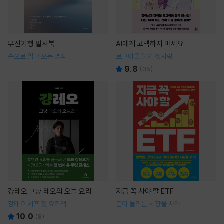
무진기행 필사북
AI에게 고백하지 마세요
손으로 읽고 쓰는 명작
로그아웃 불가 첫사랑
9.8
(
35
)
걍레오 그냥 레오의 오늘 요리
지금 꼭 사야 할 ETF
강레오 셰프 첫 요리책
돈이 몰리는 시장을 사라
10.0
(
8
)