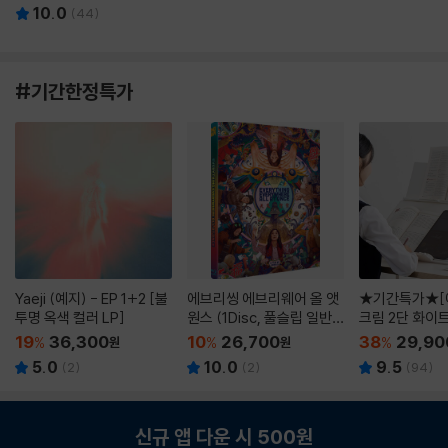
10.0
(
44
)
#기간한정특가
Yaeji (예지) - EP 1+2 [불
에브리씽 에브리웨어 올 앳
★기간특가★[
투명 옥색 컬러 LP]
원스 (1Disc, 풀슬립 일반
크림 2단 화이
판) : 블루레이
19
36,300
10
26,700
38
29,90
%
원
%
원
%
5.0
10.0
9.5
(
2
)
(
2
)
(
94
)
신규 앱 다운 시 500원