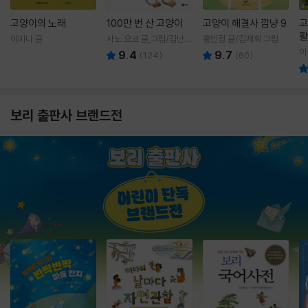
고양이의 노래
100만 번 산 고양이
고양이 해결사 깜냥 9
고
활
이미나 글
사노 요코 글,그림/김난주
홍민정 글/김재희 그림
렇
역
이
9.4
9.7
(
124
)
(
60
)
보리 출판사 브랜드전