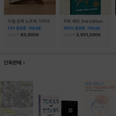
이젤 원목 노트북 거치대
차트 패턴 2nd Edition
13% 달성중
393% 달성중
19일 남음
10일 남음
63,000
3,931,200
펀딩금액
원
펀딩금액
원
단독판매