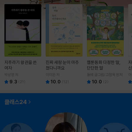
지푸라기 왕관을 쓴
진짜 새랑 눈이 마주
웹툰동화 다정한 말,
자
여자
쳤다니까요
단단한 말
신
박상영 저
이이은 저
돌배 글그림/고정욱 원저
이
9.3
10.0
10.0
(
21
)
(
12
)
(
2
)
클래스24