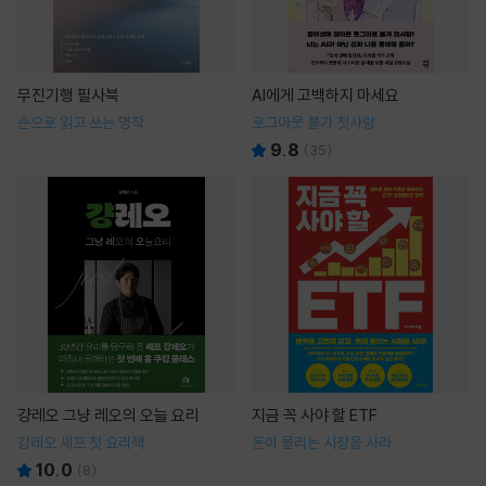
무진기행 필사북
AI에게 고백하지 마세요
손으로 읽고 쓰는 명작
로그아웃 불가 첫사랑
9.8
(
35
)
걍레오 그냥 레오의 오늘 요리
지금 꼭 사야 할 ETF
강레오 셰프 첫 요리책
돈이 몰리는 시장을 사라
10.0
(
8
)