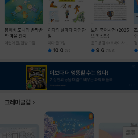
똥깨비 도니와 반짝반
이다의 날마다 자연관
보리 국어사전 (2025
조
짝 마을 잔치
찰
년 최신판)
수
이현아 글/핸짱 그림
이다 글그림
윤구병 감수/토박이 사전
정
편찬실 편
10.0
9.6
(
9
)
(
158
)
1
/
3
크레마클럽