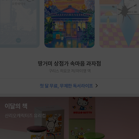
땅거미 상점가 속마음 과자점
구리스 히요코 저/마미영 역
첫 달 무료, 무제한 독서라이프
이달의 책
산리오캐릭터즈 유리컵