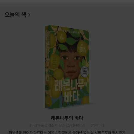
오늘의 책
레몬나무의 바다
마리아 돌로레스 아길라 글/김난령 역
밝은미래
피부색과 언어가 다르다는 이유로 학교에서 쫓겨난 열두 살 로베르토와 멕시코계