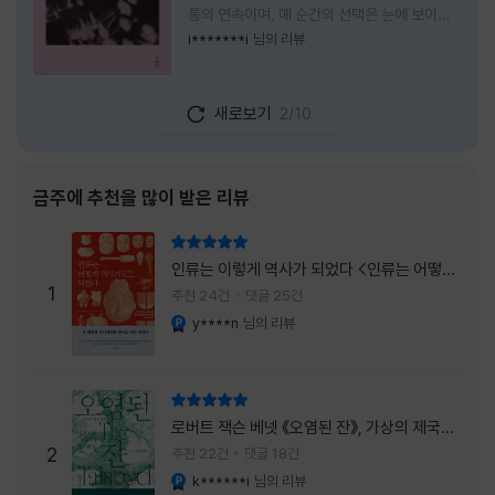
통의 연속이며, 매 순간의 선택은 눈에 보이지
않는 위험을 감수해야 한다는 것을 의미한다.
i*******i
님의 리뷰
무엇을 할 수 있을까. 무엇을 한다 한들 결국 실
패하게 될 것만 같은 삶 속에서 선뜻 무언가에
도전하고 미지의 세계로 발을 내딛기란 결코 쉬
새로보기
2/10
운 일이 아니다. 그러나 이 책을 읽다 보면 그 마
음이 조금씩 달라진다. 머리로는 아직도 '그것
을 선택해서는 안 된다'고 말하지만, 몸은 이미
내가 진실로 원했던 방향을 향해 움직이고 있을
금주에 추천을 많이 받은 리뷰
지도 모른다. 위험은 두려움의 대상이 아니라,
내가 진짜 원하는 삶으로 향하는 문 앞에 늘 함
리뷰 총점
께 서 있기 때문이다. 이 책은 프랑스의 철학
인류는 이렇게 역사가 되었다 <인류는 어떻게
자이자 정신분석가인 안 뒤푸르망
1
역사가 되었나>
추천 24건
댓글 25건
y****n
님의 리뷰
YES마니아 : 플래티넘
리뷰 총점
로버트 잭슨 베넷 《오염된 잔》, 가상의 제국이
주는 실감과 미스터리 사건의 치밀함이 이루어
2
추천 22건
댓글 18건
내는 최상의 시너지...
k******i
님의 리뷰
YES마니아 : 플래티넘