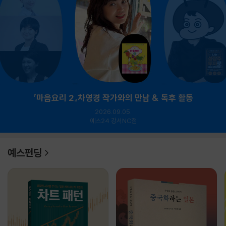
『마음요리 2』차영경 작가와의 만남 & 독후 활동
2026.09.05.
예스24 강서NC점
예스펀딩