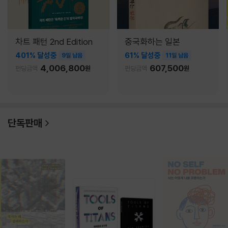
차트 패턴 2nd Edition
중국화하는 일본
401% 달성중
61% 달성중
9일 남음
11일 남음
4,006,800
607,500
펀딩금액
원
펀딩금액
원
단독판매