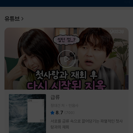
1
/
6
유튜브
급류
정대건 저
민음사
8.7
(
700
)
서로를 급류 속으로 끌어당기는 파멸적인 첫사
랑과의 재회