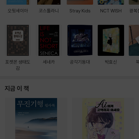
오뒷세이아
코스톨라니
Stray Kids
NCT WISH
광복
포켓몬 생태도
세네카
공각기동대
박효신
감
지금 이 책