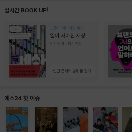
실시간 BOOK UP!
노동이 아니라면 무엇
일이 사라진 세상
이진우 저
다산초당
인간 존재의 당위를 찾다
예스24 핫 이슈