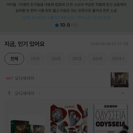
아이들. 75명의 친구들을 대표해 법정에 선 한 소년과 부당한 차별에 맞선 공동체의
실화를 한 편의 시를 읽듯 짧고 리듬감 있는 문장으로 풀어낸 운문 소설.
[단독] 독서집게 / L홀더 / 여름 담요 / 무지 노트 (포인트차감)
10.0
(
15
)
지금, 인기 있어요
2026.08.08 07:27 기준
전체
10대
20대
30대
40대
50대
오디세이아
HOT
1
오디세이아
관련상품 보이기/감축