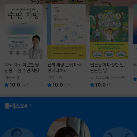
자도 자도 피곤한 당
진짜 새랑 눈이 마주
웹툰동화 다정한 말,
투
신을 위한 수면 처방
쳤다니까요
단단한 말
히
영
이준용 저
이이은 저
돌배 글그림/고정욱 원저
10.0
10.0
10.0
(
47
)
(
12
)
(
2
)
클래스24