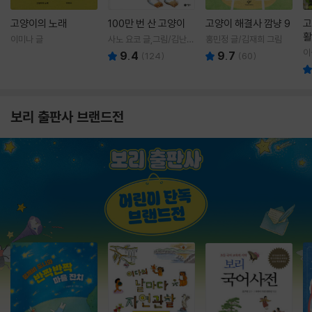
고양이의 노래
100만 번 산 고양이
고양이 해결사 깜냥 9
고
활
이미나 글
사노 요코 글,그림/김난주
홍민정 글/김재희 그림
렇
역
이
9.4
9.7
(
124
)
(
60
)
보리 출판사 브랜드전