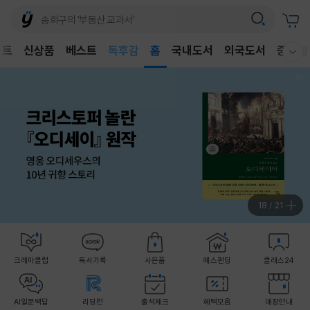
어린이
독후감
벤트
신상품
베스트
홈
국내도서
외국도서
중고샵
웰컴메뉴 모두보기
어린이
19
/
21
크레마클럽
독서기록
사은품
예스펀딩
클래스24
AI일문백답
리딩런
출석체크
혜택모음
매장안내