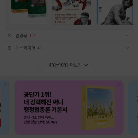
2
임영웅
34
관련상품 보이기/감축
3
에스콰이어
1
관련상품 보이기/감축
4위~10위
더보기