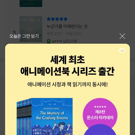
리뷰 총점
누군가를 이해한다는 것
3
추천 21건
댓글 20건
닫기
오늘은 그만 보기
a***i
님의 리뷰
YES마니아 : 로얄
공지
26년 NBCI 수상 안내
2026-08-01
로그인
최근 본 상품
주문/배송
고객센터 1544-3800
티켓 1544-6399
중고샵 1566-4295
eBook 1:1문의/채팅상담
예스이십사(주) 사업자 정보
이용약관
개인정보처리방침
청소년보호정책
PC버전
회사소개
거래처관계자께