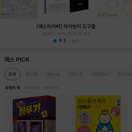
[예스리커버] 타이탄의 도구들
팀 페리스 저/박선령,정지현 공역
9.3
(
1,396
)
예스 PICK
도서
중고샵
eBook
CD/LP
DVD/BD
문구/GI
화제의 책
외국도서
세트도서