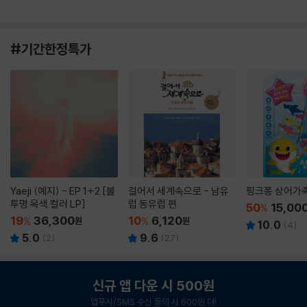
#기간한정특가
Yaeji (예지) - EP 1+2 [불
걸어서 세계속으로 - 남유
핑크퐁 상어가
투명 옥색 컬러 LP]
럽 동유럽 편
50
15,00
%
19
36,300
10
6,120
%
원
%
원
10.0
(
4
)
5.0
9.6
(
2
)
(
27
)
신규 앱 다운 시 500원
앱푸시/SMS 수신 동의 시 600원 더!