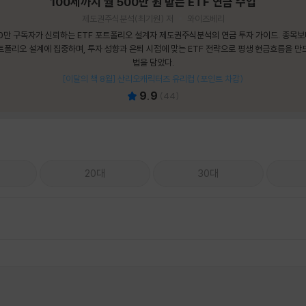
100세까지 월 500만 원 받는 ETF 연금 수업
제도권주식분석(최기원) 저
와이즈베리
0만 구독자가 신뢰하는 ETF 포트폴리오 설계자 제도권주식분석의 연금 투자 가이드. 종목
트폴리오 설계에 집중하며, 투자 성향과 은퇴 시점에 맞는 ETF 전략으로 평생 현금흐름을 만
법을 담았다.
[이달의 책 8월] 산리오캐릭터즈 유리컵 (포인트 차감)
9.9
(
44
)
20대
30대