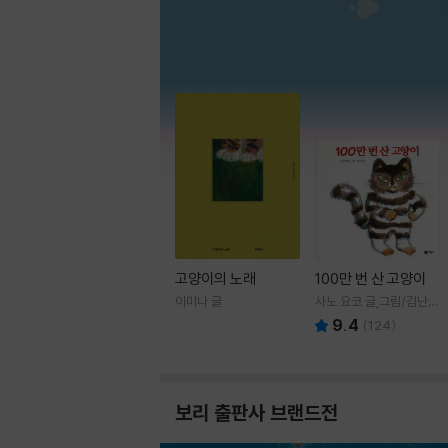
고양이의 노래
100만 번 산 고양이
이미나 글
사노 요코 글,그림/김난주
역
9.4
(
124
)
보리 출판사 브랜드전