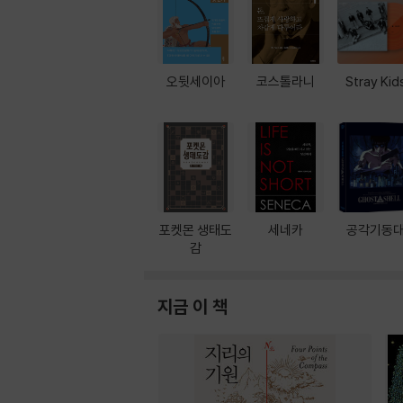
오뒷세이아
코스톨라니
Stray Kid
포켓몬 생태도
세네카
공각기동
감
지금 이 책