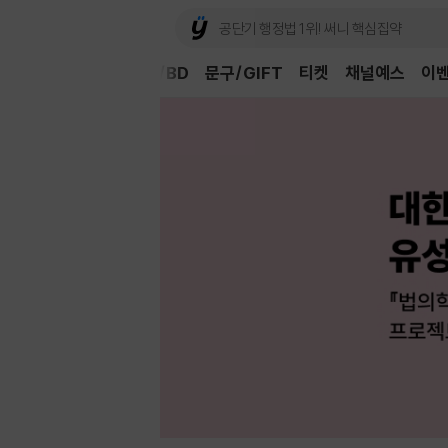
Book
CD/LP
DVD/BD
문구/GIFT
티켓
채널예스
이