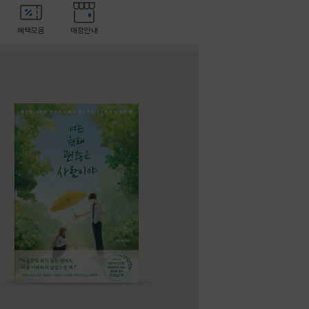
혜택모음
매장안내