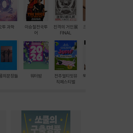
오투 과학
이승철전국투
진격의 거인展
크레마 이북 리
방학에는 
어
FINAL
더기
포터
름의문장들
워터밤
전주얼티밋뮤
뚝딱! AI 3대장
이달의 인
직페스티벌
과