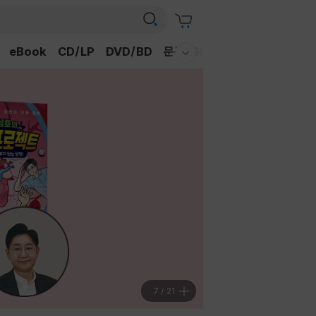
eBook
CD/LP
DVD/BD
문구/GIFT
티켓
채널예스
웰컴메뉴 모두보기
7
/
21