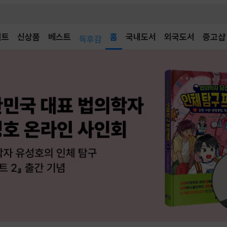
어린이
벤트
신상품
베스트
독후감
홈
국내도서
외국도서
중고샵
어린이