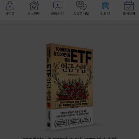
사은품
예스펀딩
클래스24
AI일문백답
리딩런
출석체크