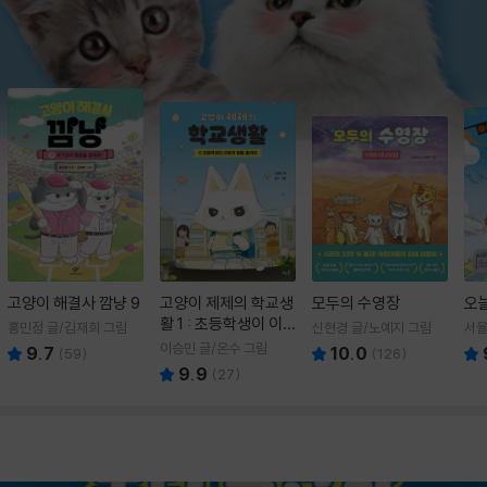
고양이 해결사 깜냥 9
고양이 제제의 학교생
모두의 수영장
오
활 1 : 초등학생이 이
홍민정 글/김재희 그림
신현경 글/노예지 그림
서율
렇게 힘들 줄이야
이승민 글/온수 그림
9.7
10.0
(
59
)
(
126
)
9.9
(
27
)