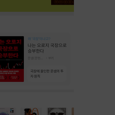
왜 ‘국장‘이냐고?
나는 오로지 국장으로
승부한다
문샘(문현철) 저
부키
국장에 올인한 문샘의 투
자 원칙