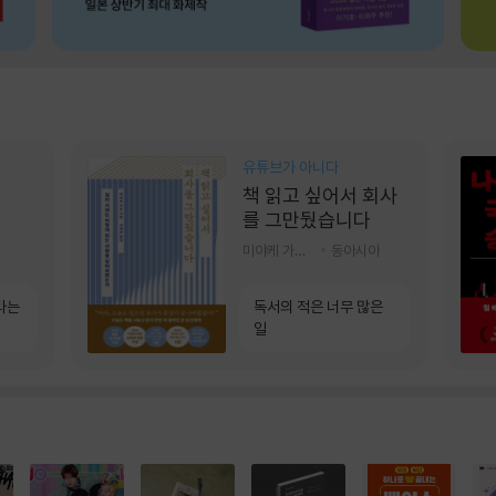
유튜브가 아니다
책 읽고 싶어서 회사
를 그만뒀습니다
미야케 가호 저/서영찬 역
동아시아
라는
독서의 적은 너무 많은
일