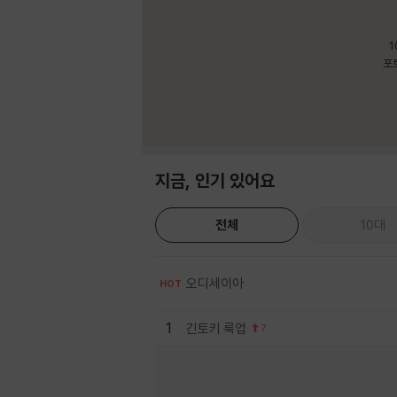
1
포
지금, 인기 있어요
전체
10대
오디세이아
HOT
1
긴토키 룩업
7