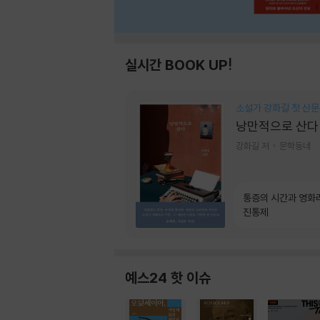
실시간 BOOK UP!
소설가 강화길 첫 산문
낭만적으로 산다
강화길 저
문학동네
통증의 시간과 영화
진통제
예스24 핫 이슈