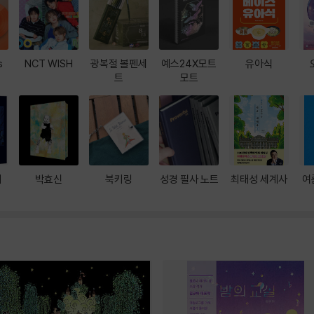
s
NCT WISH
광복절 볼펜세
예스24X모트
유아식
트
모트
대
박효신
북키링
성경 필사 노트
최태성 세계사
여