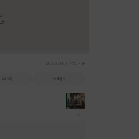
보다
드는
2026.08.06 14:25 기준
40대
50대
관련상품 보이기/감축