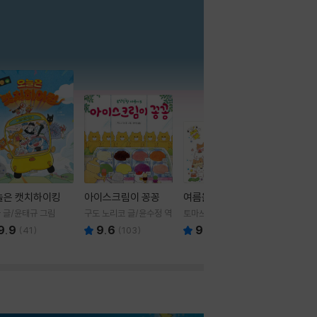
더보기
늘은 캣치하이킹
아이스크림이 꽁꽁
여름을 부탁해
 글/윤태규 그림
구도 노리코 글/윤수정 역
토마쓰리 글그림
9.9
9.6
9.8
(
41
)
(
103
)
(
24
)