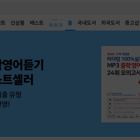
어린이
벤트
신상품
베스트
독후감
홈
국내도서
외국도서
중고샵
어린이