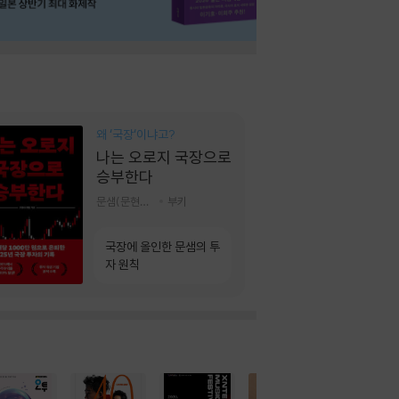
왜 ‘국장‘이냐고?
나는 오로지 국장으로
승부한다
문샘(문현철) 저
부키
국장에 올인한 문샘의 투
자 원칙