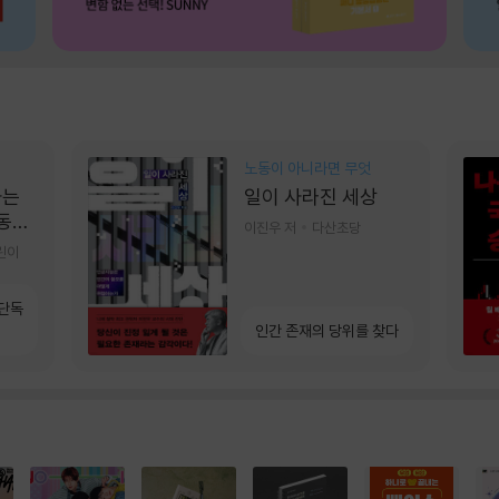
노동이 아니라면 무엇
가는
일이 사라진 세상
 동그
이진우 저
다산초당
린이
 단독
인간 존재의 당위를 찾다