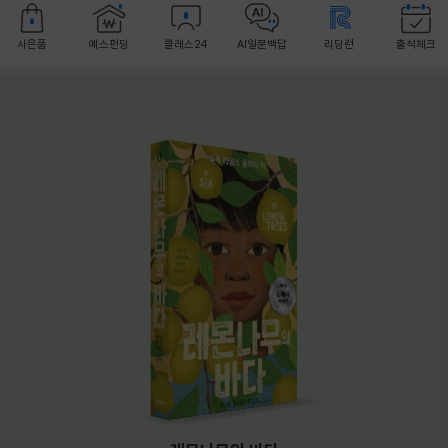
사은품
예스펀딩
클래스24
AI일문백답
리딩런
출석체크