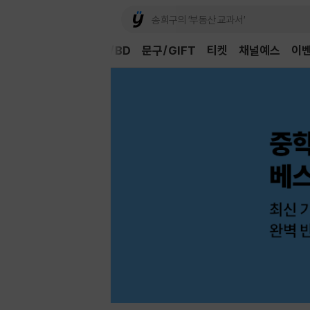
Book
CD/LP
DVD/BD
문구/GIFT
티켓
채널예스
이