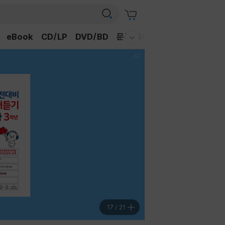
eBook
CD/LP
DVD/BD
문구/GIFT
티켓
채널예스
웰컴메뉴 모두보기
18
/
21