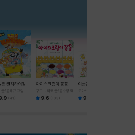
더보기
늘은 캣치하이킹
아이스크림이 꽁꽁
여름을 부탁해
 글/윤태규 그림
구도 노리코 글/윤수정 역
토마쓰리 글그림
9.9
9.6
9.8
(
41
)
(
103
)
(
24
)