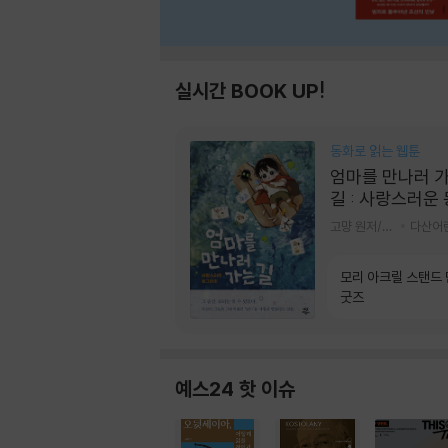
실시간 BOOK UP!
동화로 읽는 웹툰
엄마를 만나러 
길 : 사랑스러운
라미
고먕 원저/김영리 글
다산어
모리 아크릴 스탠드
굿즈
예스24 핫 이슈