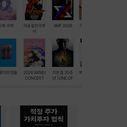
오투 과학
이승철전국투
XMF 2026
크레마 이북 리
방학에는 
어
더기
포터
름의문장들
2026 AKMU
이은결 30주
뚝딱! AI 3대장
이달의 인
CONCERT
년 [ONE OF
과
ONE]