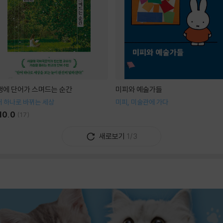
생에 단어가 스며드는 순간
미피와 예술가들
 하나로 바뀌는 세상
미피, 미술관에 가다
10.0
(
17
)
새로보기
1/3