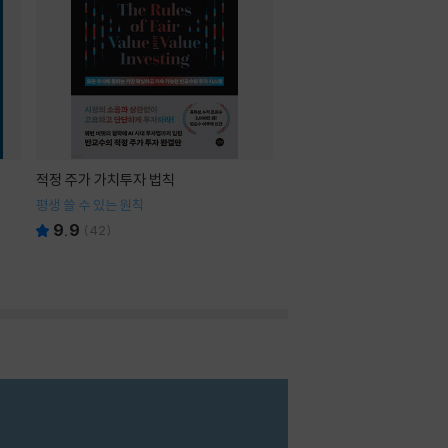
적정 주가 가치투자 법칙
평생 쓸 수 있는 원칙
9.9
(
42
)