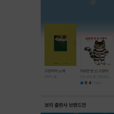
고양이의 노래
100만 번 산 고양이
이미나 글
사노 요코 글,그림/김난주
역
9.4
(
124
)
보리 출판사 브랜드전