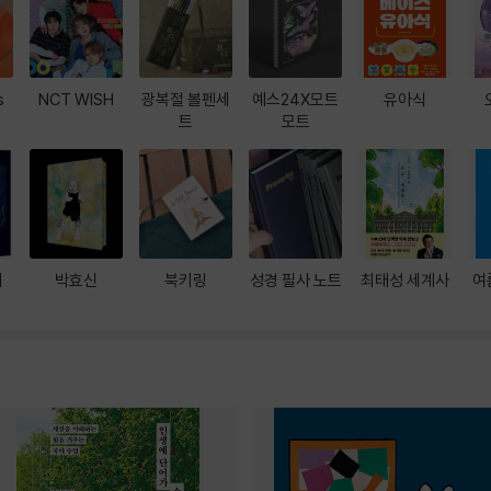
s
NCT WISH
광복절 볼펜세
예스24X모트
유아식
트
모트
대
박효신
북키링
성경 필사 노트
최태성 세계사
여