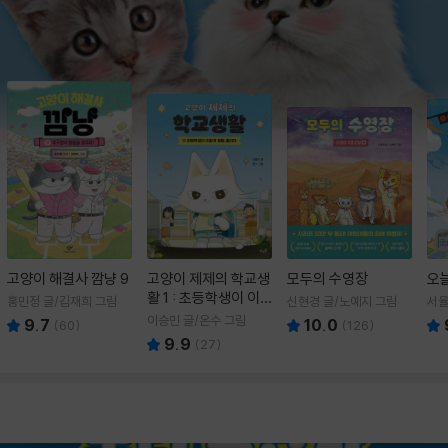
고양이 해결사 깜냥 9
고양이 제제의 학교생
모두의 수영장
오
활 1 : 초등학생이 이
홍민정 글/김재희 그림
신현경 글/노예지 그림
서율
렇게 힘들 줄이야
이승민 글/온수 그림
9.7
10.0
(
60
)
(
126
)
9.9
(
27
)