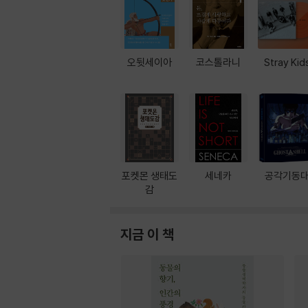
오뒷세이아
코스톨라니
Stray Kid
포켓몬 생태도
세네카
공각기동
감
지금 이 책