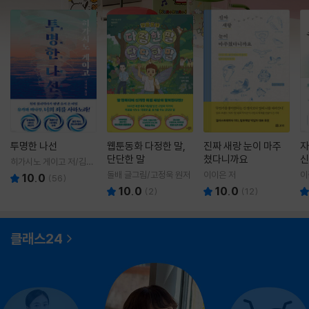
투명한 나선
웹툰동화 다정한 말,
진짜 새랑 눈이 마주
자
단단한 말
쳤다니까요
신
히가시노 게이고 저/김선
영 역
돌배 글그림/고정욱 원저
이이은 저
이
10.0
(
56
)
10.0
10.0
(
2
)
(
12
)
클래스24