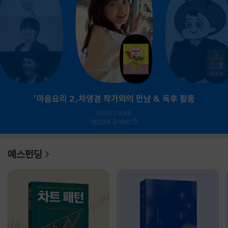
『마음요리 2』차영경 작가와의 만남 & 독후 활동
2026.09.05.
예스24 강서NC점
예스펀딩