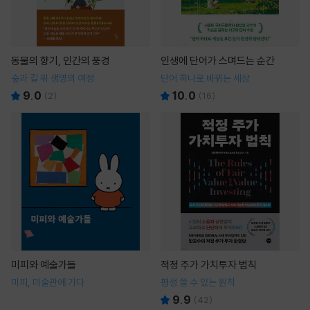
동물의 향기, 인간의 풍경
인생에 단어가 스며드는 순간
숲과 길 위 생명의 여정
단어 하나로 바뀌는 세상
9.0
10.0
(
2
)
(
16
)
미피와 예술가들
적정 주가 가치투자 법칙
미피, 미술관에 가다
평생 쓸 수 있는 원칙
9.9
(
42
)