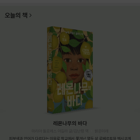
오늘의 책
레몬나무의 바다
마리아 돌로레스 아길라 글/김난령 역
밝은미래
피부색과 언어가 다르다는 이유로 학교에서 쫓겨난 열두 살 로베르토와 멕시코계