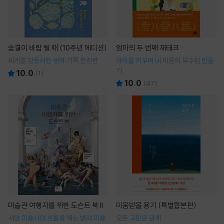
숨결이 바람 될 때 (10주년 에디션)
엄마의 두 번째 재테크
세계를 감동시킨 생의 기록 한정판
아이를 키우며 내 이름의 부수입 만들
기
10.0
(
1
)
10.0
(
47
)
미술관 여행자를 위한 도슨트 북 II
미움받을 용기 (특별합본판)
서양 미술사의 흐름을 꿰는 반려 미술
모든 고민은 관계