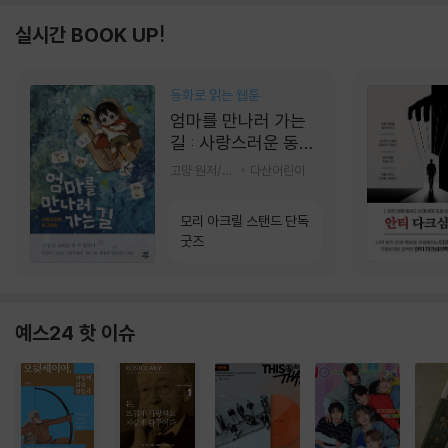
실시간 BOOK UP!
동화로 읽는 웹툰
엄마를 만나러 가는
길 : 사랑스러운 동그
라미
고먕 원저/김영리 글
다산어린이
모리 아크릴 스탠드 단독
굿즈
예스24 핫 이슈