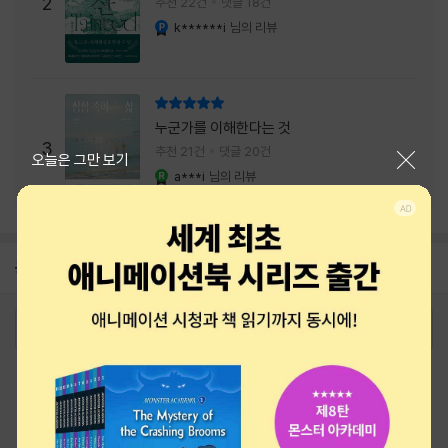
주는 실감과 미스터리 사건의 치밀함이 이루어
2
추천 22건
댓글 18건
내는 최상의 시너지...
k******i
님의 리뷰
YES마니아 : 플래티넘
리뷰 총점
누군가를 이해한다는 것
3
추천 21건
댓글 20건
닫기
오늘은 그만 보기
a***i
님의 리뷰
YES마니아 : 로얄
공지
26년 NBCI 수상 안내
2026-08-01
로그인
최근 본 상품
주문/배송
고객센터 1544-3800
티켓 1544-6399
중고샵 1566-4295
eBook 1:1문의/채팅상담
예스이십사(주) 사업자 정보