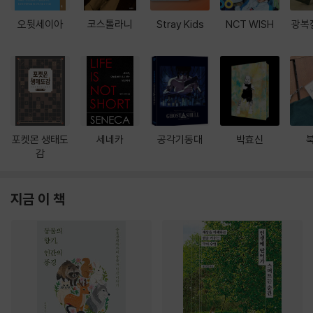
오뒷세이아
코스톨라니
Stray Kids
NCT WISH
광복
포켓몬 생태도
세네카
공각기동대
박효신
감
지금 이 책