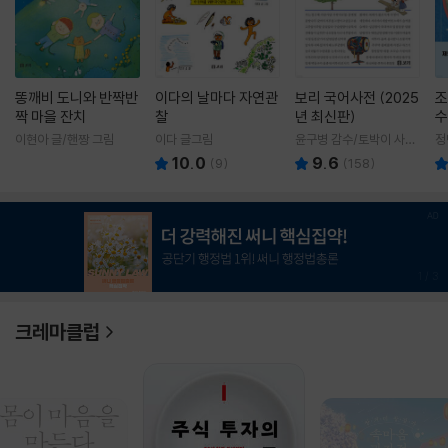
똥깨비 도니와 반짝반
이다의 날마다 자연관
보리 국어사전 (2025
조
짝 마을 잔치
찰
년 최신판)
수
이현아 글/핸짱 그림
이다 글그림
윤구병 감수/토박이 사전
정
편찬실 편
10.0
9.6
(
9
)
(
158
)
1
/
3
크레마클럽