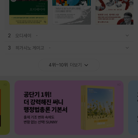
2
오디세이
관련상품 보이기/감축
3
히가시노 게이고
관련상품 보이기/감축
4위~10위
더보기