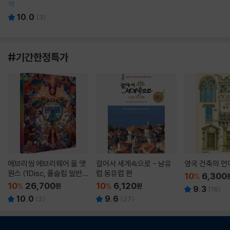
책
10.0
(
3
)
#기간한정특가
에브리씽 에브리웨어 올 앳
걸어서 세계속으로 - 남유
영국 건축의 언
원스 (1Disc, 풀슬립 일반
럽 동유럽 편
10
6,300
%
판) : 블루레이
10
26,700
10
6,120
%
원
%
원
9.3
(
16
)
10.0
9.6
(
2
)
(
27
)