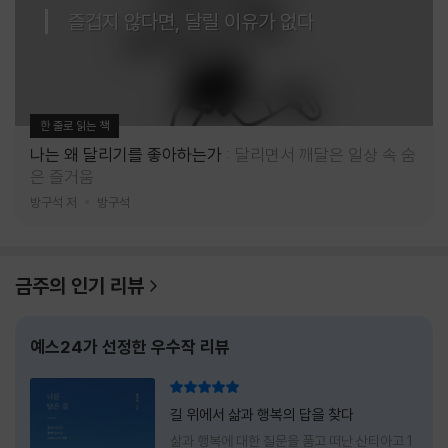
즐겁지 않다면, 달릴 이유가 없다
한 줄로 읽는 책
나는 왜 달리기를 좋아하는가
달리면서 깨달은 일상 속 숨
은 즐거움
방구석 저
방구석
금주의 인기 리뷰
예스24가 선정한 우수작 리뷰
리뷰 총점
길 위에서 삶과 행복의 답을 찾다
삶과 행복에 대한 질문을 품고 떠난 산티아고 1