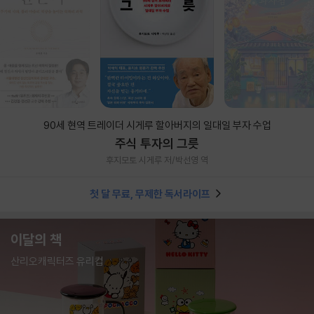
90세 현역 트레이더 시게루 할아버지의 일대일 부자 수업
주식 투자의 그릇
후지모토 시게루 저/박선영 역
첫 달 무료, 무제한 독서라이프
이달의 책
산리오캐릭터즈 유리컵