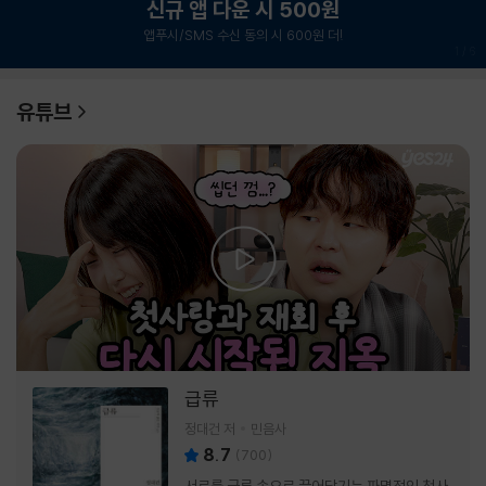
신규 앱 다운 시 500원
앱푸시/SMS 수신 동의 시 600원 더!
1
/
6
유튜브
급류
정대건 저
민음사
8.7
(
700
)