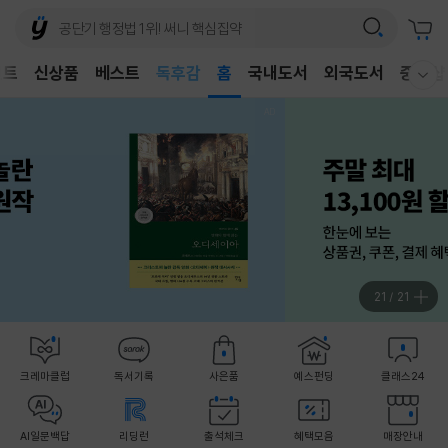
어린이
독후감
벤트
신상품
베스트
홈
국내도서
외국도서
중고샵
웰컴메뉴 모두보기
어린이
1
/
21
크레마클럽
독서기록
사은품
예스펀딩
클래스24
AI일문백답
리딩런
출석체크
혜택모음
매장안내