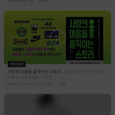
금수정 글/서영 그림
찰리북
북트레일러
사람의 마음을 움직이는 스토리
공유되는 순간 완성되는
브랜드 스토리텔링의 원칙
로빈 랜디,그레그 브라운 저/최은아 역
알레