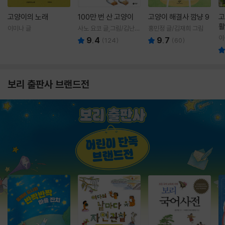
고양이의 노래
100만 번 산 고양이
고양이 해결사 깜냥 9
고
활
이미나 글
사노 요코 글,그림/김난주
홍민정 글/김재희 그림
렇
역
이
9.4
9.7
(
124
)
(
60
)
보리 출판사 브랜드전