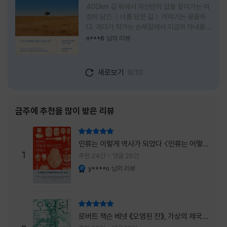
400km 길 위에서 자신만의 답을 찾아가는 여
정이 담긴 ＜너를 담은 길＞ 이야기는 뭉클하
다. 게다가 작가는 순례길에서 지금의 아내를
만나 여행 로맨스의 정석인 '비포 선라이즈'를
n***6
님의 리뷰
현실로 이루었다는 점에서 더없이 로맨틱하다.
책을 읽으며 밑줄 그은 문장들이 많았다. 책 속
에 작가가 소개한 다양한 도서들의 문장들을 만
새로보기
8/10
나는 것 역시 읽기의 또다른 즐거움이었다. 여
느 이들처럼 성실히 학교를 마치고 남들이 부러
워하는 직장에 다니던 작가가 어느날 문득 나는
누구이며어느 순간 행복을 느끼는지 질문하며
금주에 추천을 많이 받은 리뷰
길을 떠나려고 마음 먹는 순간들을 적어내려간
문장들에 마음을 한참 머물렀다.그 부분을 발췌
리뷰 총점
해본다. "내가 온 힘을 다해 부러워하던 사람
인류는 이렇게 역사가 되었다 <인류는 어떻게
들은 '자신이 원하는' 일을 하는 사람들이었다.
1
역사가 되었나>
추천 24건
댓글 25건
소명이라고 하던
y****n
님의 리뷰
YES마니아 : 플래티넘
리뷰 총점
로버트 잭슨 베넷 《오염된 잔》, 가상의 제국이