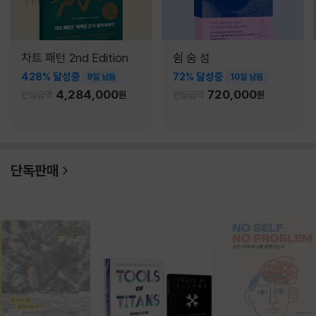
차트 패턴 2nd Edition
쉼 숨 섬
428% 달성중
72% 달성중
9일 남음
10일 남음
4,284,000
720,000
펀딩금액
원
펀딩금액
원
단독판매