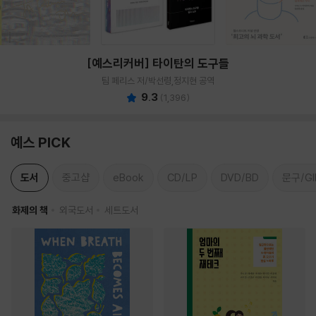
[예스리커버] 타이탄의 도구들
팀 페리스 저/박선령,정지현 공역
9.3
(
1,396
)
예스 PICK
도서
중고샵
eBook
CD/LP
DVD/BD
문구/GI
화제의 책
외국도서
세트도서