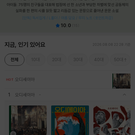
아이들. 75명의 친구들을 대표해 법정에 선 한 소년과 부당한 차별에 맞선 공동체의
실화를 한 편의 시를 읽듯 짧고 리듬감 있는 문장으로 풀어낸 운문 소설.
[단독] 독서집게 / L홀더 / 여름 담요 / 무지 노트 (포인트차감)
10.0
(
15
)
지금, 인기 있어요
2026.08.08 22:28 기준
전체
10대
20대
30대
40대
50대
오디세이아
HOT
1
오디세이아
관련상품 보이기/감축