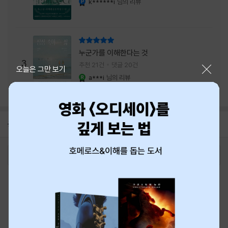
k******i
님의 리뷰
리뷰 총점
누군가를 이해한다는 것
3
추천 21건
댓글 20건
닫기
오늘은 그만 보기
a***i
님의 리뷰
YES마니아 : 로얄
공지
8월 신용카드 무이자할부 안내
2026-08-01
로그인
최근 본 상품
주문/배송
고객센터 1544-3800
티켓 1544-6399
중고샵 1566-4295
eBook 1:1문의/채팅상담
예스이십사(주) 사업자 정보
이용약관
개인정보처리방침
청소년보호정책