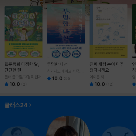
웹툰동화 다정한 말,
투명한 나선
진짜 새랑 눈이 마주
연
단단한 말
쳤다니까요
칙
히가시노 게이고 저/김선
영 역
돌배 글그림/고정욱 원저
이이은 저
영
10.0
(
55
)
10.0
10.0
(
2
)
(
12
)
클래스24