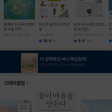
똥깨비 도니와 반짝반
이다의 날마다 자연관
보리 국어사전 (2025
조
짝 마을 잔치
찰
년 최신판)
수
이현아 글/핸짱 그림
이다 글그림
윤구병 감수/토박이 사전
정
편찬실 편
10.0
9.6
(
9
)
(
158
)
1
/
3
크레마클럽