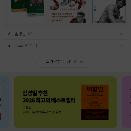
2
임영웅
34
관련상품 보이기/감축
3
에스콰이어
1
관련상품 보이기/감축
4위~10위
더보기