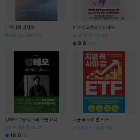
무진기행 필사북
AI에게 고백하지 마세요
손으로 읽고 쓰는 명작
로그아웃 불가 첫사랑
9.8
(
35
)
걍레오 그냥 레오의 오늘 요리
지금 꼭 사야 할 ETF
강레오 셰프 첫 요리책
돈이 몰리는 시장을 사라
10.0
(
8
)