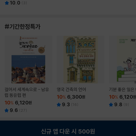
10.0
(
3
)
#기간한정특가
걸어서 세계속으로 - 남유
영국 건축의 언어
기분 좋은 일은
럽 동유럽 편
10
6,300
10
6,120
%
원
%
10
6,120
%
원
9.3
9.8
(
16
)
(
9
)
9.6
(
27
)
신규 앱 다운 시 500원