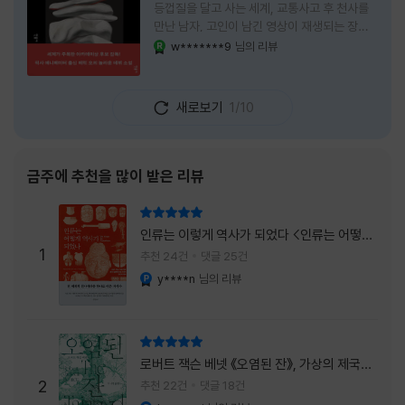
등껍질을 달고 사는 세계, 교통사고 후 천사를
만난 남자, 고인이 남긴 영상이 재생되는 장례
식장에서 똥을 싼 개. 이 책에는 몇 줄만 읽어도
w*******9
님의 리뷰
YES마니아 : 로얄
그다음 장면이 궁금해지는 이야기들이 가득하
다. 한 편만 읽고 덮으려 했는데, 다음 이야기로
넘어가 있었다. 소설을 읽으면서 잘 만든 단편
새로보기
1/10
애니메이션 여러 편을 차례로 보는 기분이 들었
다. (이건 저자가 픽사 애니메이터라는 소개 글
을 봐서 더 그렇게 생각했을 수도 있다.) 장면은
선명하게 그려졌고, 한 편이 끝날 때마다 질문
금주에 추천을 많이 받은 리뷰
이 뒤따라왔다. 감출 수 없는 세계는 더 다정할
까 「등껍질」의 세계에서 사람들은 저마다 다른
리뷰 총점
등껍질을 달고 살아간다. 몸의 일부이면서 한
인류는 이렇게 역사가 되었다 <인류는 어떻게
사람을 표현하는 수단
1
역사가 되었나>
추천 24건
댓글 25건
y****n
님의 리뷰
YES마니아 : 플래티넘
리뷰 총점
로버트 잭슨 베넷 《오염된 잔》, 가상의 제국이
주는 실감과 미스터리 사건의 치밀함이 이루어
2
추천 22건
댓글 18건
내는 최상의 시너지...
YES마니아 : 플래티넘