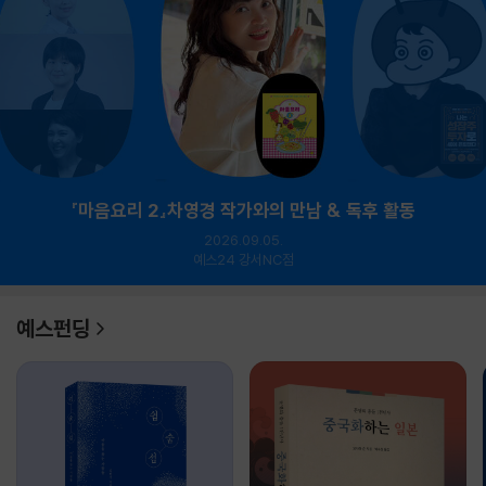
『마음요리 2』차영경 작가와의 만남 & 독후 활동
2026.09.05.
예스24 강서NC점
예스펀딩