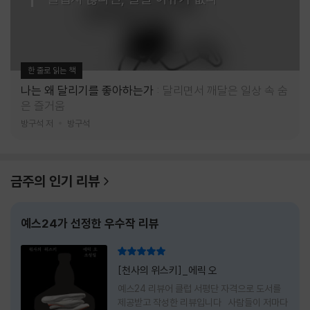
한 줄로 읽는 책
나는 왜 달리기를 좋아하는가
달리면서 깨달은 일상 속 숨
은 즐거움
방구석 저
방구석
금주의 인기 리뷰
예스24가 선정한 우수작 리뷰
리뷰 총점
[천사의 위스키]_에릭 오
예스24 리뷰어 클럽 서평단 자격으로 도서를
제공받고 작성한 리뷰입니다 사람들이 저마다