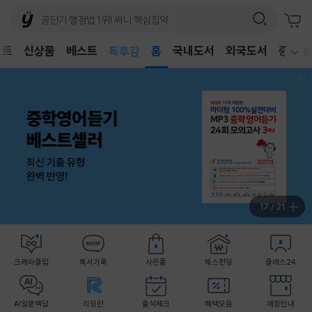
어린이
벤트
신상품
베스트
독후감
홈
국내도서
외국도서
중고샵
웰컴메뉴 모두보기
어린이
18
/
21
크레마클럽
독서기록
사은품
예스펀딩
클래스24
AI일문백답
리딩런
출석체크
혜택모음
매장안내