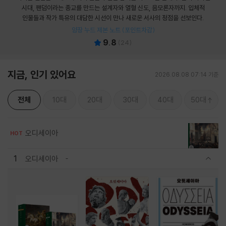
시대, 팬덤이라는 종교를 만드는 설계자와 열혈 신도, 음모론자까지. 입체적
인물들과 작가 특유의 대담한 시선이 만나 새로운 서사의 정점을 선보인다.
양장 누드 제본 노트 (포인트차감)
9.8
(
24
)
지금, 인기 있어요
2026.08.08 07:14 기준
전체
10대
20대
30대
40대
50대
오디세이아
HOT
1
오디세이아
관련상품 보이기/감축