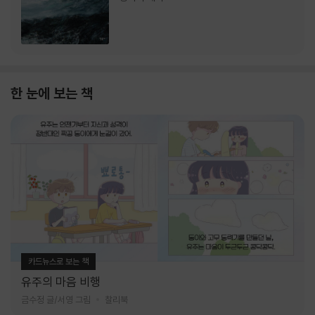
한 눈에 보는 책
카드뉴스로 보는 책
유주의 마음 비행
금수정 글/서영 그림
찰리북