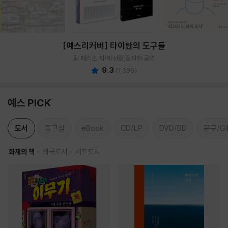
[예스리커버] 타이탄의 도구들
팀 페리스 저/박선령,정지현 공역
9.3
(
1,396
)
예스 PICK
도서
중고샵
eBook
CD/LP
DVD/BD
문구/GI
화제의 책
외국도서
세트도서