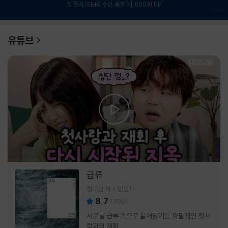
앱푸시/SMS 수신 동의 시 600원 더!
1
/
6
유튜브
급류
정대건 저
민음사
8.7
(
700
)
서로를 급류 속으로 끌어당기는 파멸적인 첫사
랑과의 재회