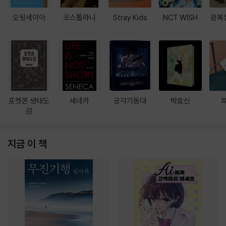
오뒷세이아
코스톨라니
Stray Kids
NCT WISH
광복
포켓몬 생태도
세네카
공각기동대
박효신
감
지금 이 책