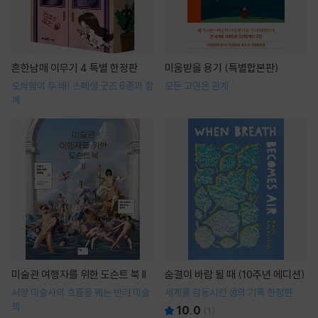
흔한남매 이무기 4 특별 한정판
미움받을 용기 (특별합본판)
오싹함이 두 배! 스페셜 굿즈 6종과 함
모든 고민은 관계
께
미술관 여행자를 위한 도슨트 북 II
숨결이 바람 될 때 (10주년 에디션)
서양 미술사의 흐름을 꿰는 반려 미술
세계를 감동시킨 생의 기록 한정판
책
10.0
(
1
)