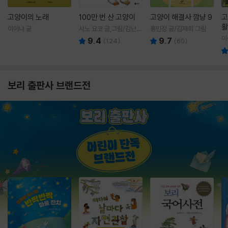
고양이의 노래
100만 번 산 고양이
고양이 해결사 깜냥 9
고
활
이미나 글
사노 요코 글,그림/김난주
홍민정 글/김재희 그림
렇
역
이
9.4
9.7
(
124
)
(
60
)
보리 출판사 브랜드전