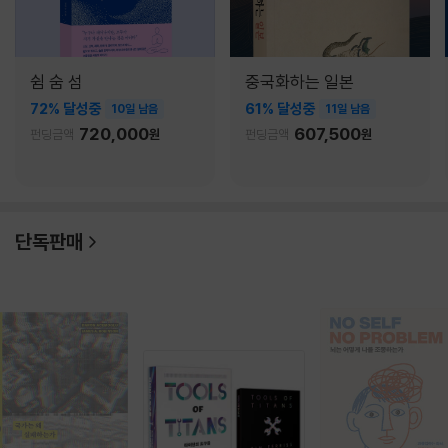
쉼 숨 섬
중국화하는 일본
72% 달성중
61% 달성중
10일 남음
11일 남음
720,000
607,500
펀딩금액
원
펀딩금액
원
단독판매