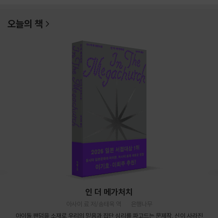
오늘의 책
인 더 메가처치
아사이 료 저/송태욱 역
은행나무
아이돌 팬덤을 소재로 우리의 믿음과 집단 심리를 파고드는 문제작. 신이 사라진