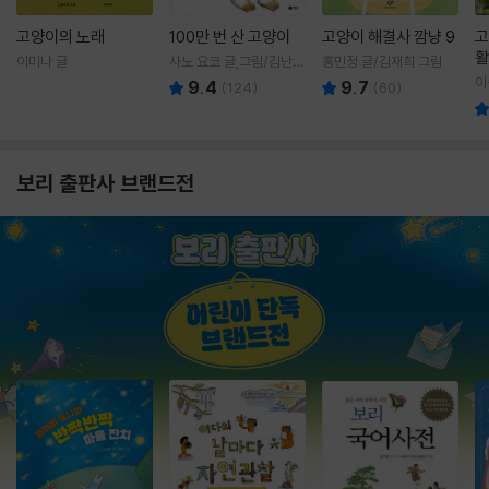
고양이의 노래
100만 번 산 고양이
고양이 해결사 깜냥 9
고
활
이미나 글
사노 요코 글,그림/김난주
홍민정 글/김재희 그림
렇
역
이
9.4
9.7
(
124
)
(
60
)
보리 출판사 브랜드전