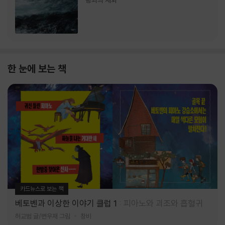
랑과의 재회
한 눈에 보는 책
카드뉴스로 보는 책
베토벤과 이상한 이야기 클럽 1
피아노와 괴조와 흡혈귀
허교범 글/변우재 그림
창비