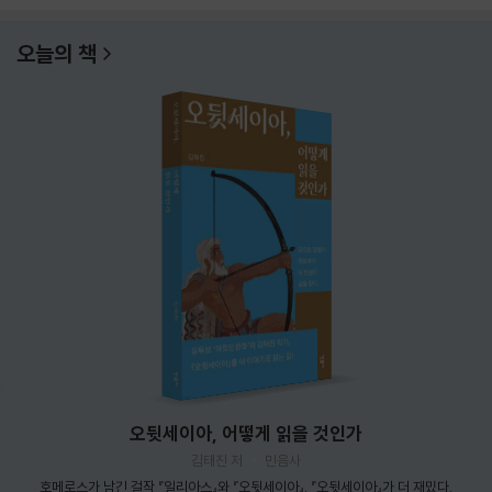
오늘의 책
오뒷세이아, 어떻게 읽을 것인가
김태진 저
민음사
호메로스가 남긴 걸작 『일리아스』와 『오뒷세이아』. 『오뒷세이아』가 더 재밌다.