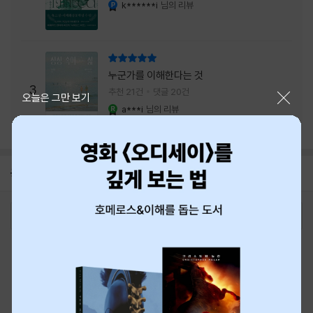
내는 최상의 시너지...
k******i
님의 리뷰
YES마니아 : 플래티넘
리뷰 총점
누군가를 이해한다는 것
3
추천 21건
댓글 20건
닫기
오늘은 그만 보기
a***i
님의 리뷰
YES마니아 : 로얄
공지
8월 신용카드 무이자할부 안내
2026-08-01
로그인
최근 본 상품
주문/배송
고객센터 1544-3800
티켓 1544-6399
중고샵 1566-4295
eBook 1:1문의/채팅상담
예스이십사(주) 사업자 정보
이용약관
개인정보처리방침
청소년보호정책