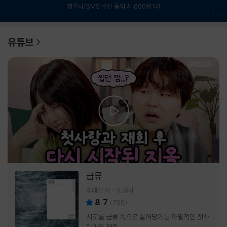
앱푸시/SMS 수신 동의 시 600원 더!
1
/
6
유튜브
급류
정대건 저
민음사
8.7
(
700
)
서로를 급류 속으로 끌어당기는 파멸적인 첫사