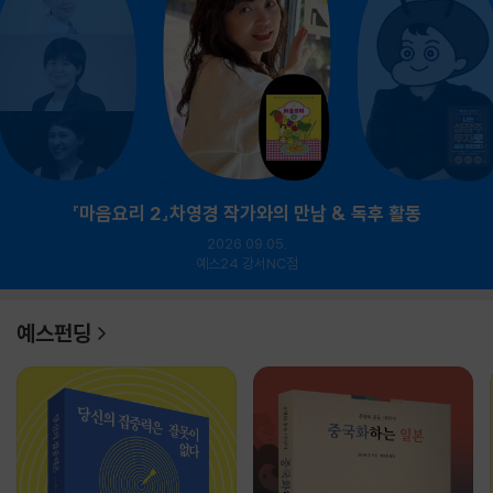
『마음요리 2』차영경 작가와의 만남 & 독후 활동
2026.09.05.
예스24 강서NC점
예스펀딩