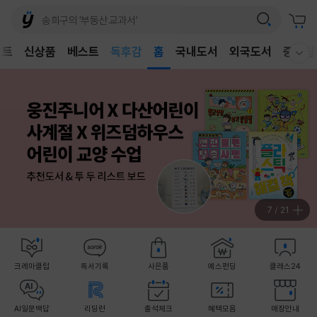
어린이
독후감
벤트
신상품
베스트
홈
국내도서
외국도서
중고샵
웰컴메뉴 모두보기
어린이
8
/
21
크레마클럽
독서기록
사은품
예스펀딩
클래스24
AI일문백답
리딩런
출석체크
혜택모음
매장안내