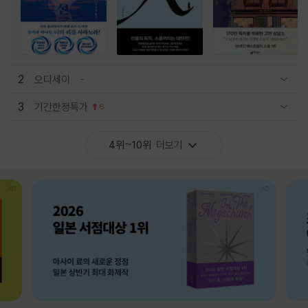
2
오디세이
관련상품 보이기/감축
3
기간한정특가
6
관련상품 보이기/감축
4위~10위
더보기