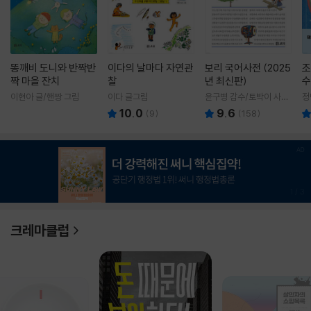
똥깨비 도니와 반짝반
이다의 날마다 자연관
보리 국어사전 (2025
조
짝 마을 잔치
찰
년 최신판)
수
이현아 글/핸짱 그림
이다 글그림
윤구병 감수/토박이 사전
정
편찬실 편
10.0
9.6
(
9
)
(
158
)
1
/
3
크레마클럽