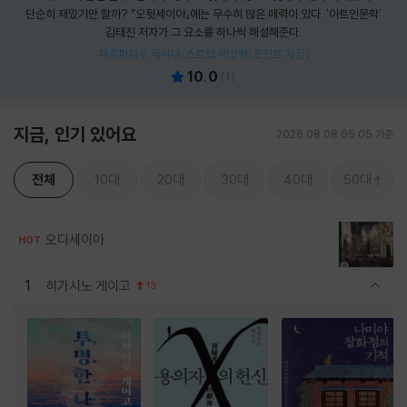
단순히 재밌기만 할까? 『오뒷세이아』에는 무수히 많은 매력이 있다. '아트인문학'
김태진 저자가 그 요소를 하나씩 해설해준다.
제로퍼제로 독서대/스트랩 에코백(포인트 차감)
10.0
(
1
)
지금, 인기 있어요
2026.08.08 05:05 기준
전체
10대
20대
30대
40대
50대
오디세이아
HOT
1
히가시노 게이고
13
관련상품 보이기/감축