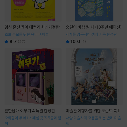
임신 출산 육아 대백과 최신개정판
숨결이 바람 될 때 (10주년 에디션)
초보 부모를 위한 육아 바이블
세계를 감동시킨 생의 기록 한정판
8.7
10.0
(
27
)
(
1
)
흔한남매 이무기 4 특별 한정판
미술관 여행자를 위한 도슨트 북 II
오싹함이 두 배! 스페셜 굿즈 6종과 함
서양 미술사의 흐름을 꿰는 반려 미술
께
책