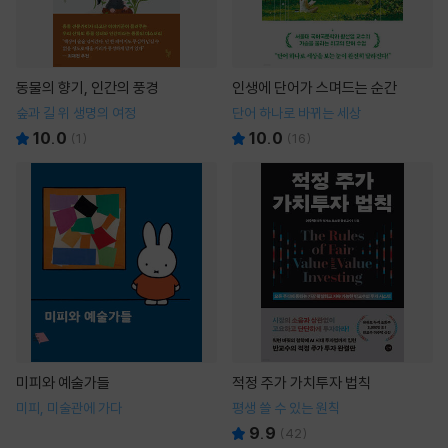
동물의 향기, 인간의 풍경
인생에 단어가 스며드는 순간
숲과 길 위 생명의 여정
단어 하나로 바뀌는 세상
10.0
10.0
(
1
)
(
16
)
미피와 예술가들
적정 주가 가치투자 법칙
미피, 미술관에 가다
평생 쓸 수 있는 원칙
9.9
(
42
)