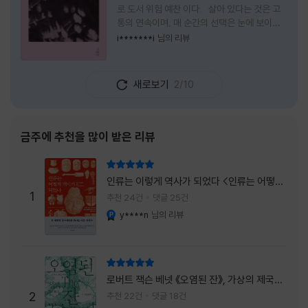
로 도서 위험 예찬 이다. 살아 있다는 것은 고
통의 연속이며, 매 순간의 선택은 눈에 보이지
않는 위험을 감수해야 한다는 것을 의미한다.
i*******i
님의 리뷰
무엇을 할 수 있을까. 무엇을 한다 한들 결국 실
패하게 될 것만 같은 삶 속에서 선뜻 무언가에
도전하고 미지의 세계로 발을 내딛기란 결코 쉬
새로보기
2/10
운 일이 아니다. 그러나 이 책을 읽다 보면 그 마
음이 조금씩 달라진다. 머리로는 아직도 '그것
을 선택해서는 안 된다'고 말하지만, 몸은 이미
내가 진실로 원했던 방향을 향해 움직이고 있을
금주에 추천을 많이 받은 리뷰
지도 모른다. 위험은 두려움의 대상이 아니라,
내가 진짜 원하는 삶으로 향하는 문 앞에 늘 함
리뷰 총점
께 서 있기 때문이다. 이 책은 프랑스의 철학
인류는 이렇게 역사가 되었다 <인류는 어떻게
자이자 정신분석가인 안 뒤푸르망
1
역사가 되었나>
추천 24건
댓글 25건
y****n
님의 리뷰
YES마니아 : 플래티넘
리뷰 총점
로버트 잭슨 베넷 《오염된 잔》, 가상의 제국이
주는 실감과 미스터리 사건의 치밀함이 이루어
2
추천 22건
댓글 18건