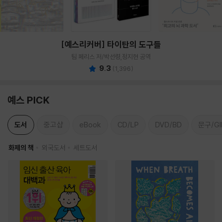
[예스리커버] 타이탄의 도구들
팀 페리스 저/박선령,정지현 공역
9.3
(
1,396
)
예스 PICK
도서
중고샵
eBook
CD/LP
DVD/BD
문구/GI
화제의 책
외국도서
세트도서