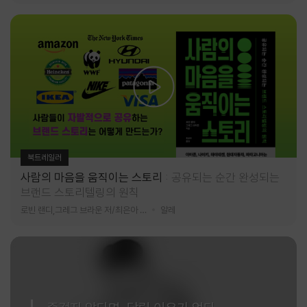
북트레일러
사람의 마음을 움직이는 스토리
공유되는 순간 완성되는
브랜드 스토리텔링의 원칙
로빈 랜디,그레그 브라운 저/최은아 역
알레