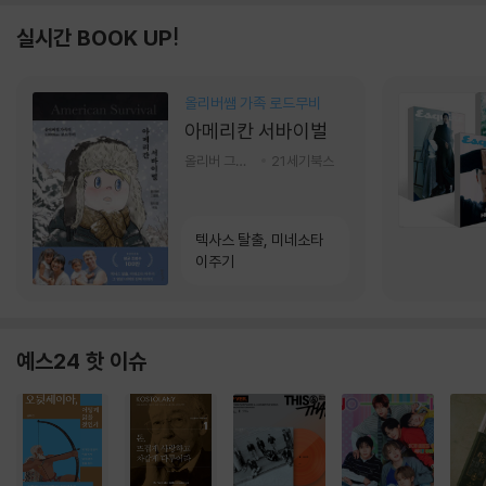
실시간 BOOK UP!
올리버쌤 가족 로드무비
아메리칸 서바이벌
올리버 그랜트,정다운 저
21세기북스
텍사스 탈출, 미네소타
이주기
예스24 핫 이슈