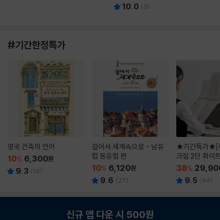
10.0
(
3
)
#기간한정특가
영국 건축의 언어
걸어서 세계속으로 - 남유
★기간특가★[
럽 동유럽 편
크림 2단 화이
10
6,300
%
원
10
6,120
38
29,90
%
원
%
9.3
(
16
)
9.6
9.5
(
27
)
(
94
)
신규 앱 다운 시 500원