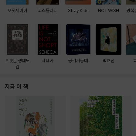
오뒷세이아
코스톨라니
Stray Kids
NCT WISH
광복
포켓몬 생태도
세네카
공각기동대
박효신
감
지금 이 책