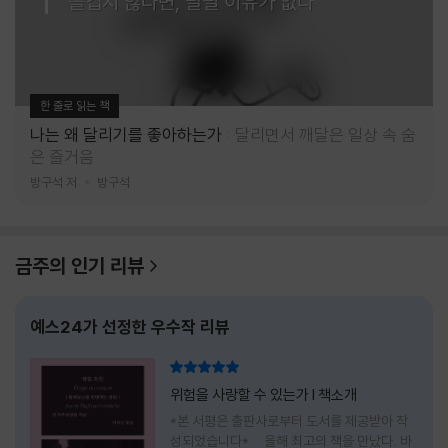
즐겁지 않다면, 달릴 이유가 없다
한 줄로 읽는 책
나는 왜 달리기를 좋아하는가
달리면서 깨달은 일상 속 숨
은 즐거움
방구석 저
방구석
금주의 인기 리뷰
예스24가 선정한 우수작 리뷰
리뷰 총점
위험을 사랑할 수 있는가 l 책소개
*본 서평은 출판사로부터 도서를 제공받아 작
성되었습니다* 올해 최고의 책을 만났다. 바