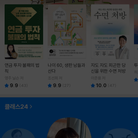
연금 투자 불패의 법
나이 60, 생판 남들과
자도 자도 피곤한 당
투
칙
산다
신을 위한 수면 처방
히
영
영주 닐슨 저
조선희 저
이준용 저
9.9
9.9
10.0
(
43
)
(
27
)
(
47
)
클래스24