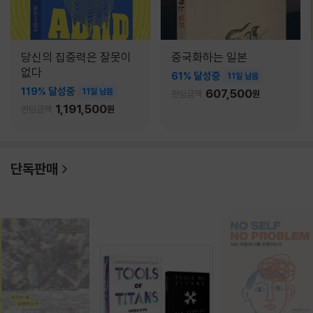
당신의 집중력은 잘못이
중국화하는 일본
없다
61% 달성중
11일 남음
119% 달성중
11일 남음
607,500
펀딩금액
원
1,191,500
펀딩금액
원
단독판매