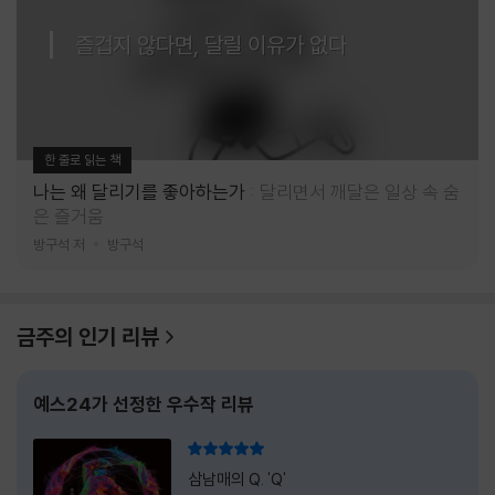
즐겁지 않다면, 달릴 이유가 없다
한 줄로 읽는 책
나는 왜 달리기를 좋아하는가
달리면서 깨달은 일상 속 숨
은 즐거움
방구석 저
방구석
금주의 인기 리뷰
예스24가 선정한 우수작 리뷰
리뷰 총점
삼남매의 Q. 'Q'