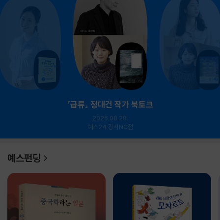
『급류』 정대건 작가 북토크
2026.08.28.
예스24 강서NC점
예스펀딩