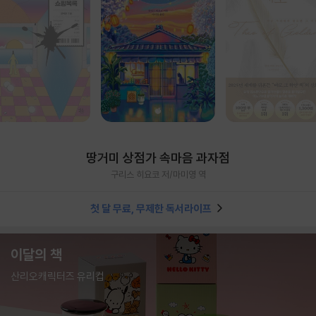
땅거미 상점가 속마음 과자점
구리스 히요코 저/마미영 역
첫 달 무료, 무제한 독서라이프
이달의 책
산리오캐릭터즈 유리컵