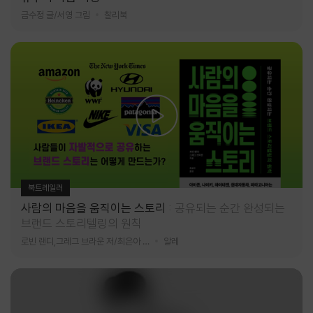
금수정 글/서영 그림
찰리북
북트레일러
사람의 마음을 움직이는 스토리
공유되는 순간 완성되는
브랜드 스토리텔링의 원칙
로빈 랜디,그레그 브라운 저/최은아 역
알레