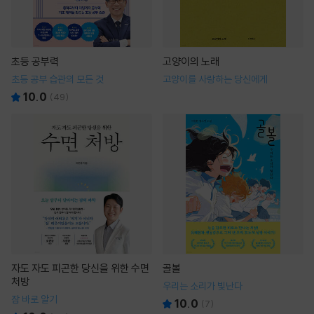
초등 공부력
고양이의 노래
초등 공부 습관의 모든 것
고양이를 사랑하는 당신에게
10.0
(
49
)
자도 자도 피곤한 당신을 위한 수면
골볼
처방
우리는 소리가 빛난다
잠 바로 알기
10.0
(
7
)