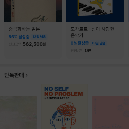
중국화하는 일본
모차르트 : 신이 사랑한
음악가
56% 달성중
12일 남음
0% 달성중
562,500
19일 남음
펀딩금액
원
0
펀딩금액
원
단독판매