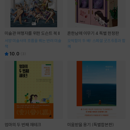
미술관 여행자를 위한 도슨트 북 II
흔한남매 이무기 4 특별 한정판
서양 미술사의 흐름을 꿰는 반려 미술
오싹함이 두 배! 스페셜 굿즈 6종과 함
책
께
10.0
(
3
)
엄마의 두 번째 재테크
미움받을 용기 (특별합본판)