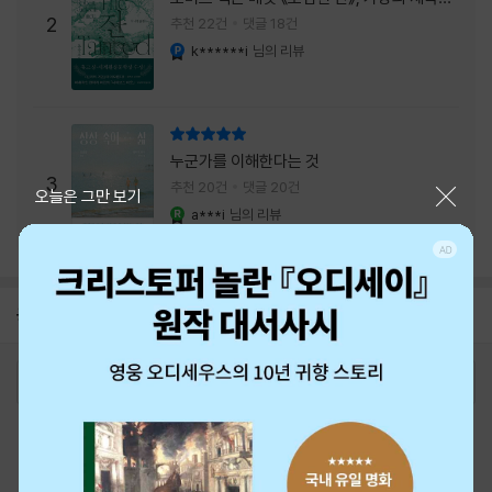
주는 실감과 미스터리 사건의 치밀함이 이루어
2
추천 22건
댓글 18건
내는 최상의 시너지...
k******i
님의 리뷰
YES마니아 : 플래티넘
리뷰 총점
누군가를 이해한다는 것
3
추천 20건
댓글 20건
닫기
오늘은 그만 보기
a***i
님의 리뷰
YES마니아 : 로얄
공지
26년 NBCI 수상 안내
2026-08-01
로그인
최근 본 상품
주문/배송
고객센터 1544-3800
티켓 1544-6399
중고샵 1566-4295
eBook 1:1문의/채팅상담
예스이십사(주) 사업자 정보