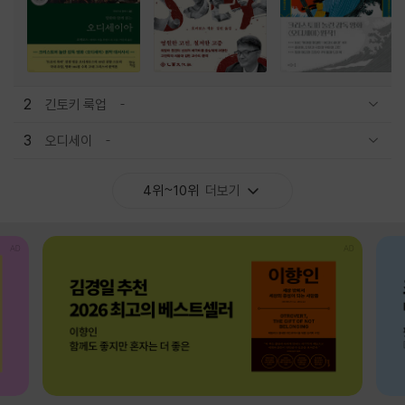
2
긴토키 룩업
관련상품 보이기/감축
3
오디세이
관련상품 보이기/감축
4위~10위
더보기