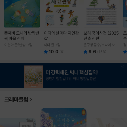
똥깨비 도니와 반짝반
이다의 날마다 자연관
보리 국어사전 (2025
조
짝 마을 잔치
찰
년 최신판)
수
이현아 글/핸짱 그림
이다 글그림
윤구병 감수/토박이 사전
정
편찬실 편
10.0
9.6
(
9
)
(
158
)
1
/
3
크레마클럽