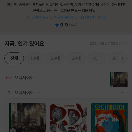
가이드. 종목보다 포트폴리오 설계에 집중하며, 투자 성향과 은퇴 시점에 맞는 ETF
전략으로 평생 현금흐름을 만드는 법을 담았다.
[이달의 책 8월] 산리오캐릭터즈 유리컵 (포인트 차감)
9.9
(
44
)
지금, 인기 있어요
2026.08.07 02:05 기준
전체
10대
20대
30대
40대
50대
오디세이아
HOT
1
오디세이아
관련상품 보이기/감축