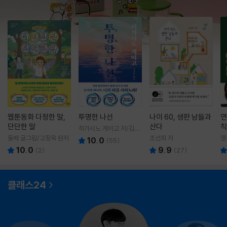
웹툰동화 다정한 말,
투명한 나선
나이 60, 생판 남들과
연
단단한 말
산다
칙
히가시노 게이고 저/김선
영 역
돌배 글그림/고정욱 원저
조선희 저
영
10.0
(
55
)
10.0
9.9
(
2
)
(
27
)
클래스24