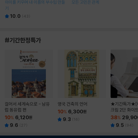
아이를 키우며 내 이름의 부수입 만들
모든 고민은 관계
기
10.0
(
43
)
#기간한정특가
걸어서 세계속으로 - 남유
영국 건축의 언어
★기간특가★[
럽 동유럽 편
크림 2단 화이
10
6,300
%
원
10
6,120
38
29,90
%
원
%
9.3
(
16
)
9.6
9.5
(
27
)
(
94
)