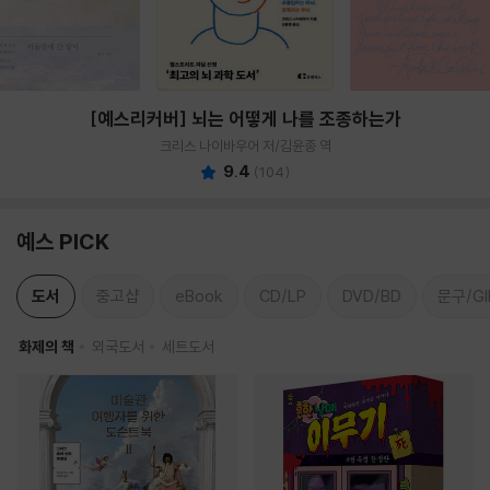
[예스리커버] 뇌는 어떻게 나를 조종하는가
크리스 나이바우어 저/김윤종 역
9.4
(
104
)
예스 PICK
도서
중고샵
eBook
CD/LP
DVD/BD
문구/GI
화제의 책
외국도서
세트도서