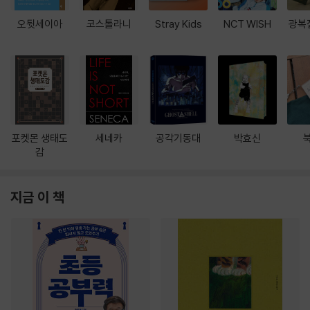
오뒷세이아
코스톨라니
Stray Kids
NCT WISH
광복
포켓몬 생태도
세네카
공각기동대
박효신
감
지금 이 책