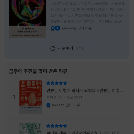
#일본소설 #Q #오승호 #블루홀6 * 블루홀
6에서 나온 100번째 책이자 가장 두꺼운 책인
Q가 출간됐다. 처음 책을 받았을 때는 매우 놀
라웠다. 800페이지가 넘는 두께임에도 불구하
고 생각보다 책이 가벼웠다. 여기에 측면을 영
k*****y
님의 리뷰
YES마니아 : 플래티넘
이달의 사락
롱하게 수놓은 색감. 그냥 바라만 보고 있어도
황홀경에 이를 지경이었다. * 그런데 여기에
제목이 Q란다. 처음 제목을 봤을 때 나는 질문
새로보기
4/10
을 의미하는 Question을 떠올렸다. 하지만 이
단어에는 논의, 또는 처리해야 할 문제라는 뜻
도 담겨져 있다. 작가님은 나에게 질문을 던지
려는 걸까, 아니면 같이 논의를 하자는 걸까 고
금주에 추천을 많이 받은 리뷰
개를 갸웃거리며 책을 펴들었다. * 틈만 나면
경적을 울리고 욕을 입에 달고 사는 선배와 일
리뷰 총점
하고 있는 하치. 히토미 클린이라는 청소업체
인류는 이렇게 역사가 되었다 <인류는 어떻게
직원으로 일하는 그녀가 바라는 것은 그저 고요
1
역사가 되었나>
추천 24건
댓글 25건
한
y****n
님의 리뷰
YES마니아 : 플래티넘
리뷰 총점
로버트 잭슨 베넷 《오염된 잔》, 가상의 제국이