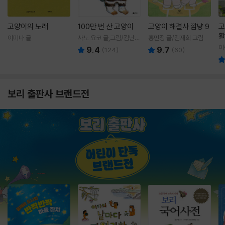
고양이의 노래
100만 번 산 고양이
고양이 해결사 깜냥 9
고
활
이미나 글
사노 요코 글,그림/김난주
홍민정 글/김재희 그림
렇
역
이
9.4
9.7
(
124
)
(
60
)
보리 출판사 브랜드전