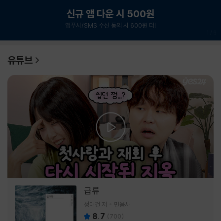
신규 앱 다운 시 500원
앱푸시/SMS 수신 동의 시 600원 더!
1
/
6
유튜브
급류
정대건 저
민음사
8.7
(
700
)