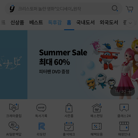
어린이
독후감
벤트
신상품
베스트
홈
국내도서
외국도서
중고샵
어린이
웰컴메뉴 모두보기
12
/
20
크레마클럽
독서기록
사은품
예스펀딩
클래스24
AI일문백답
리딩런
출석체크
혜택모음
매장안내