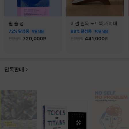
쉼 숨 섬
이젤 원목 노트북 거치대
72% 달성중
88% 달성중
8일 남음
16일 남음
720,000
441,000
펀딩금액
원
펀딩금액
원
단독판매