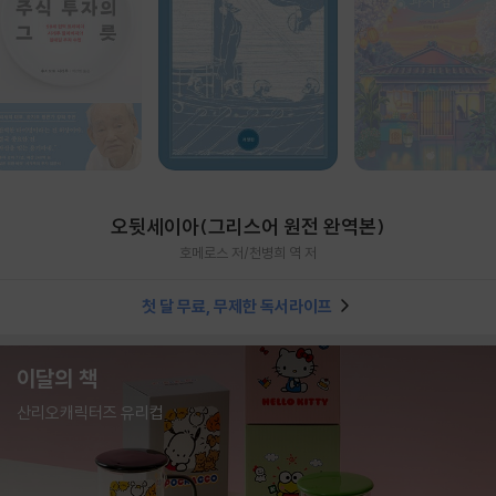
오뒷세이아(그리스어 원전 완역본)
호메로스 저/천병희 역 저
첫 달 무료, 무제한 독서라이프
이달의 책
산리오캐릭터즈 유리컵