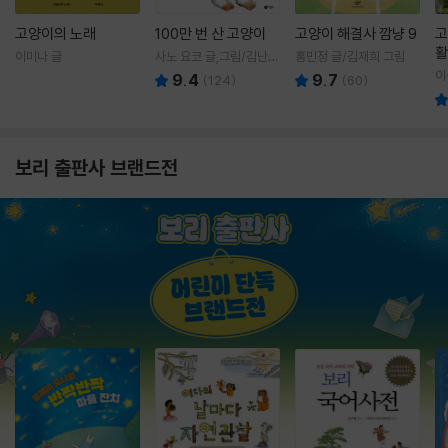
고양이의 노래
100만 번 산 고양이
고양이 해결사 깜냥 9
고
활
이미나 글
사노 요코 글,그림/김난주
홍민정 글/김재희 그림
렇
역
이
9.4
9.7
(
124
)
(
60
)
보리 출판사 브랜드전