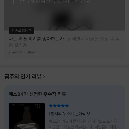
즐겁지 않다면, 달릴 이유가 없다
한 줄로 읽는 책
나는 왜 달리기를 좋아하는가
달리면서 깨달은 일상 속 숨
은 즐거움
방구석 저
방구석
금주의 인기 리뷰
예스24가 선정한 우수작 리뷰
리뷰 총점
[천사의 위스키]_에릭 오
예스24 리뷰어 클럽 서평단 자격으로 도서를
제공받고 작성한 리뷰입니다 사람들이 저마다