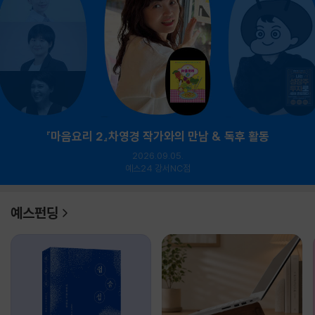
『마음요리 2』차영경 작가와의 만남 & 독후 활동
2026.09.05.
예스24 강서NC점
예스펀딩