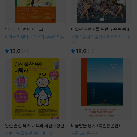
엄마의 두 번째 재테크
미술관 여행자를 위한 도슨트 북 II
아이를 키우며 내 이름의 부수입 만들
서양 미술사의 흐름을 꿰는 반려 미술
기
책
10.0
10.0
(
50
)
(
3
)
임신 출산 육아 대백과 최신개정판
미움받을 용기 (특별합본판)
초보 부모를 위한 육아 바이블
모든 고민은 관계