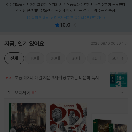
이야기들을 섬세하게 그렸다. 작가의 기존 작품들과 다르게 따스한 온기가 돋보인다.
삭막한 현실에서 필요한 건 관심과 희망이라는 걸 일깨워 주는 작품집.
[이달의 책 8월] 산리오캐릭터즈 유리컵 (포인트 차감)
10.0
(
3
)
지금, 인기 있어요
2026.08.10 00:29 기준
전체
10대
20대
30대
40대
50대
초등 매3비 매일 지문 3개씩 공부하는 비문학 독서
HOT
1
오디세이
1
관련상품 보이기/감축