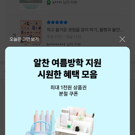
a***i
님의 리뷰
YES마니아 : 로얄
리뷰 총점
작고 즐거운 경험을 많이 하기, 불행과 불안을
3
회피하지 말기, 그리고 좋은 사람을 많이 만나
추천 17건
댓글 17건
닫기
오늘은 그만 보기
기.
h*******1
님의 리뷰
공지
8월 신용카드 무이자할부 안내
2026-08-01
로그인
최근 본 상품
주문/배송
고객센터 1544-3800
티켓 1544-6399
중고샵 1566-4295
eBook 1:1문의/채팅상담
예스이십사(주) 사업자 정보
이용약관
개인정보처리방침
청소년보호정책
PC버전
회사소개
거래처관계자께