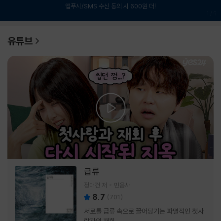
앱푸시/SMS 수신 동의 시 600원 더!
1
/
6
유튜브
급류
정대건 저
민음사
8.7
(
701
)
서로를 급류 속으로 끌어당기는 파멸적인 첫사