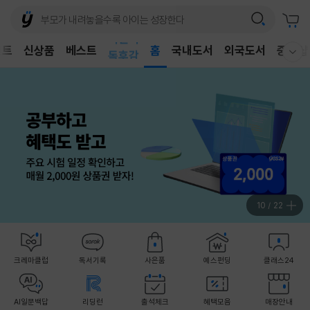
어린이
벤트
신상품
베스트
독후감
홈
국내도서
외국도서
중고샵
웰컴메뉴 모두보기
어린이
10
/
22
크레마클럽
독서기록
사은품
예스펀딩
클래스24
AI일문백답
리딩런
출석체크
혜택모음
매장안내