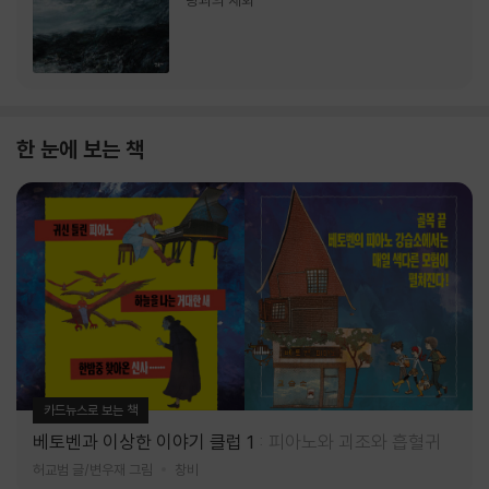
랑과의 재회
한 눈에 보는 책
카드뉴스로 보는 책
베토벤과 이상한 이야기 클럽 1
피아노와 괴조와 흡혈귀
허교범 글/변우재 그림
창비