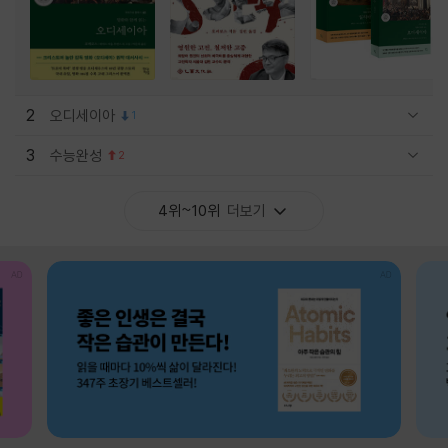
2
오디세이아
1
관련상품 보이기/감축
3
수능완성
2
관련상품 보이기/감축
4위~10위
더보기