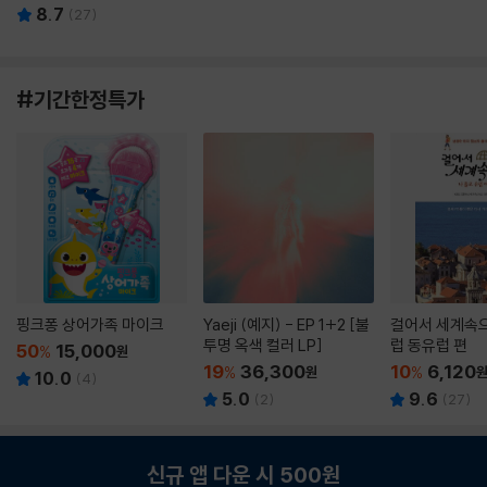
8.7
(
27
)
#기간한정특가
핑크퐁 상어가족 마이크
Yaeji (예지) - EP 1+2 [불
걸어서 세계속으
투명 옥색 컬러 LP]
럽 동유럽 편
50
15,000
%
원
19
36,300
10
6,120
%
원
%
10.0
(
4
)
5.0
9.6
(
2
)
(
27
)
신규 앱 다운 시 500원