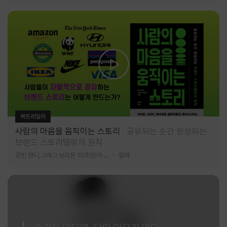
북트레일러
사람의 마음을 움직이는 스토리
공유되는 순간 완성되는
브랜드 스토리텔링의 원칙
로빈 랜디,그레그 브라운 저/최은아 역
알레