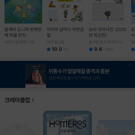
똥깨비 도니와 반짝반
이다의 날마다 자연관
보리 국어사전 (2025
조
짝 마을 잔치
찰
년 최신판)
수
이현아 글/핸짱 그림
이다 글그림
윤구병 감수/토박이 사전
정
편찬실 편
10.0
9.6
(
9
)
(
158
)
1
/
3
크레마클럽