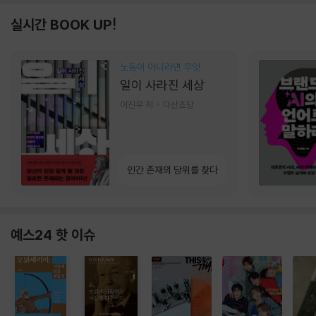
실시간 BOOK UP!
노동이 아니라면 무엇
일이 사라진 세상
이진우 저
다산초당
인간 존재의 당위를 찾다
예스24 핫 이슈