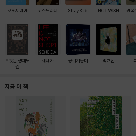
오뒷세이아
코스톨라니
Stray Kids
NCT WISH
광복
포켓몬 생태도
세네카
공각기동대
박효신
감
지금 이 책