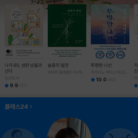
나이 60, 생판 남들과
슬픔의 발견
투명한 나선
자
산다
신
바버라 블래츨리 저/제효
히가시노 게이고 저/김선
영 역
영 역
조선희 저
이
10.0
(
62
)
9.9
(
27
)
클래스24