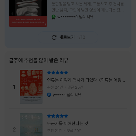
등껍질을 달고 사는 세계, 교통사고 후 천사를
만난 남자, 고인이 남긴 영상이 재생되는 장례
식장에서 똥을 싼 개. 이 책에는 몇 줄만 읽어도
w*******9
님의 리뷰
YES마니아 : 로얄
그다음 장면이 궁금해지는 이야기들이 가득하
다. 한 편만 읽고 덮으려 했는데, 다음 이야기로
넘어가 있었다. 소설을 읽으면서 잘 만든 단편
새로보기
1/10
애니메이션 여러 편을 차례로 보는 기분이 들었
다. (이건 저자가 픽사 애니메이터라는 소개 글
을 봐서 더 그렇게 생각했을 수도 있다.) 장면은
선명하게 그려졌고, 한 편이 끝날 때마다 질문
금주에 추천을 많이 받은 리뷰
이 뒤따라왔다. 감출 수 없는 세계는 더 다정할
까 「등껍질」의 세계에서 사람들은 저마다 다른
리뷰 총점
등껍질을 달고 살아간다. 몸의 일부이면서 한
인류는 이렇게 역사가 되었다 <인류는 어떻게
사람을 표현하는 수단
1
역사가 되었나>
추천 24건
댓글 25건
y****n
님의 리뷰
YES마니아 : 플래티넘
리뷰 총점
누군가를 이해한다는 것
2
추천 21건
댓글 20건