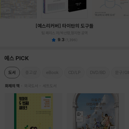
[예스리커버] 타이탄의 도구들
팀 페리스 저/박선령,정지현 공역
9.3
(
1,396
)
예스 PICK
도서
중고샵
eBook
CD/LP
DVD/BD
문구/GI
화제의 책
외국도서
세트도서