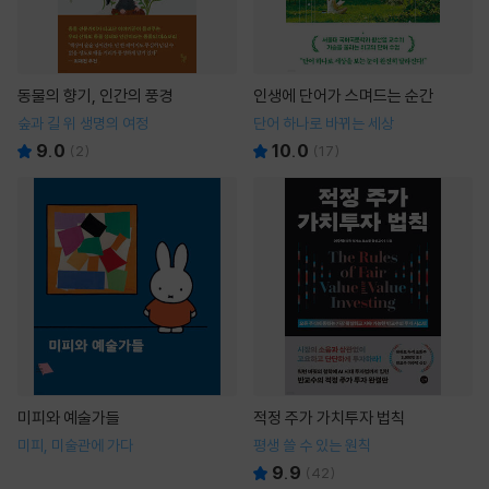
동물의 향기, 인간의 풍경
인생에 단어가 스며드는 순간
숲과 길 위 생명의 여정
단어 하나로 바뀌는 세상
9.0
10.0
(
2
)
(
17
)
미피와 예술가들
적정 주가 가치투자 법칙
미피, 미술관에 가다
평생 쓸 수 있는 원칙
9.9
(
42
)