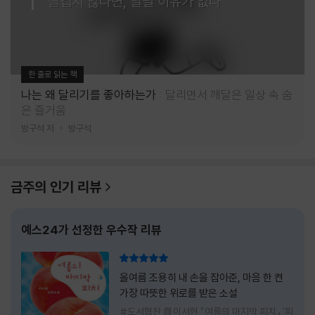
즐겁지 않다면, 달릴 이유가 없다
한 줄로 읽는 책
나는 왜 달리기를 좋아하는가
달리면서 깨달은 일상 속 숨
은 즐거움
방구석 저
방구석
금주의 인기 리뷰
예스24가 선정한 우수작 리뷰
리뷰 총점
올여름 조용히 내 손을 잡아준, 마음 한 켠
가장 따뜻한 위로를 받은 소설
#도서협찬 📗이서현 『여름의 마지막 피치』 '피