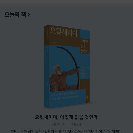
오늘의 책
오뒷세이아, 어떻게 읽을 것인가
김태진 저
민음사
호메로스가 남긴 걸작 『일리아스』와 『오뒷세이아』. 『오뒷세이아』가 더 재밌다.