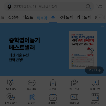
어린이
벤트
신상품
베스트
독후감
홈
국내도서
외국도서
중고샵
웰컴메뉴 모두보기
어린이
21
/
21
크레마클럽
독서기록
사은품
예스펀딩
클래스24
AI일문백답
리딩런
출석체크
혜택모음
매장안내