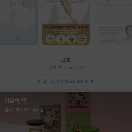
테오
앨런 레비 저/노지양 역
첫 달 무료, 무제한 독서라이프
이달의 책
산리오캐릭터즈 유리컵