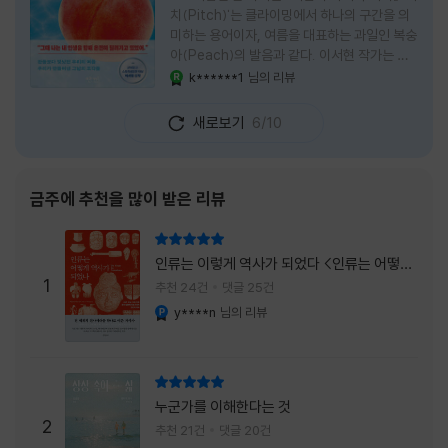
치(Pitch)'는 클라이밍에서 하나의 구간을 의
미하는 용어이자, 여름을 대표하는 과일인 복숭
아(Peach)의 발음과 같다. 이서현 작가는 이
중의적인 제목 안에 소설이 전하고 싶은 메시지
k******1
님의 리뷰
YES마니아 : 로얄
를 아름답게 담아내고 있는 것 같다. 복숭아처
럼 가장 달콤하고 찬란한 계절인 여름. 하지만
새로보기
6/10
그 여름도 끝이 있다. 그리고 클라이밍의 피치
처럼 인생 역시 정상까지 단숨에 오를 수 없고,
한 구간씩 묵묵히 올라야 한다. 『여름의 마지막
피치』는 끝나가는 여름의 아쉬움과 새로운 계
금주에 추천을 많이 받은 리뷰
절을 향해 나아가는 마지막 한 걸음을 동시에
의미하는 제목이었다. 소설은 각자의 '여름'을
리뷰 총점
잃어버린 다섯 인물들의 이야기를 담고 있다.
인류는 이렇게 역사가 되었다 <인류는 어떻게
👧연인에게 이별을 통보받고 외모를 향한 악성
1
역사가 되었나>
추천 24건
댓글 25건
댓글로 인해 카메라 앞에 설 수 없게 된 요리 유
y****n
님의 리뷰
YES마니아 : 플래티넘
튜버
리뷰 총점
누군가를 이해한다는 것
2
추천 21건
댓글 20건