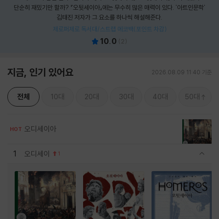
단순히 재밌기만 할까? 『오뒷세이아』에는 무수히 많은 매력이 있다. '아트인문학'
김태진 저자가 그 요소를 하나씩 해설해준다.
제로퍼제로 독서대/스트랩 에코백(포인트 차감)
10.0
(
2
)
지금, 인기 있어요
2026.08.09 11:40 기준
전체
10대
20대
30대
40대
50대
오디세이아
HOT
1
오디세이
1
관련상품 보이기/감축