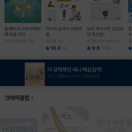
똥깨비 도니와 반짝반
이다의 날마다 자연관
보리 국어사전 (2025
조
짝 마을 잔치
찰
년 최신판)
수
이현아 글/핸짱 그림
이다 글그림
윤구병 감수/토박이 사전
정
편찬실 편
10.0
9.6
(
9
)
(
158
)
1
/
3
크레마클럽