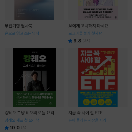
무진기행 필사북
AI에게 고백하지 마세요
손으로 읽고 쓰는 명작
로그아웃 불가 첫사랑
9.8
(
35
)
걍레오 그냥 레오의 오늘 요리
지금 꼭 사야 할 ETF
강레오 셰프 첫 요리책
돈이 몰리는 시장을 사라
10.0
(
8
)