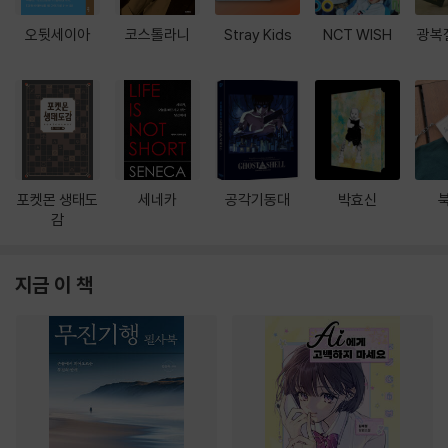
오뒷세이아
코스톨라니
Stray Kids
NCT WISH
광복
포켓몬 생태도
세네카
공각기동대
박효신
감
지금 이 책