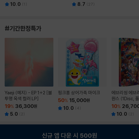
10.0
8.7
(
1
)
(
27
)
#기간한정특가
Yaeji (예지) - EP 1+2 [불
핑크퐁 상어가족 마이크
에브리씽 에브리
투명 옥색 컬러 LP]
원스 (1Disc,
50
15,000
%
원
판) : 블루레이
19
36,300
10
26,70
%
원
%
10.0
(
4
)
5.0
10.0
(
2
)
(
2
)
신규 앱 다운 시 500원