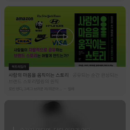
북트레일러
사람의 마음을 움직이는 스토리
공유되는 순간 완성되는
브랜드 스토리텔링의 원칙
로빈 랜디,그레그 브라운 저/최은아 역
알레