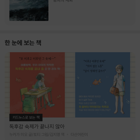
랑과의 재회
한 눈에 보는 책
카드뉴스로 보는 책
독후감 숙제가 끝나지 않아
누카가 미오 글/토티 그림/김지영 역
다산어린이