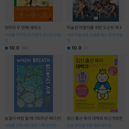
엄마의 두 번째 재테크
미술관 여행자를 위한 도슨트 북 II
아이를 키우며 내 이름의 부수입 만들
서양 미술사의 흐름을 꿰는 반려 미술
기
책
10.0
10.0
(
48
)
(
3
)
숨결이 바람 될 때 (10주년 에디션)
임신 출산 육아 대백과 최신개정판
세계를 감동시킨 생의 기록 한정판
초보 부모를 위한 육아 바이블