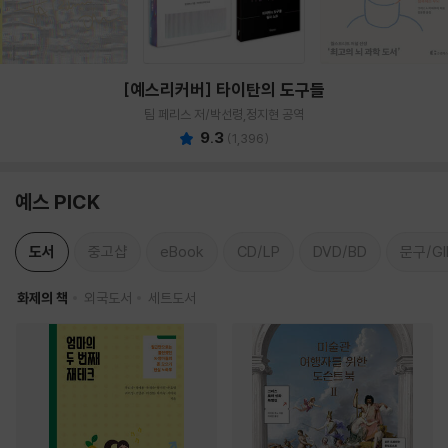
[예스리커버] 타이탄의 도구들
팀 페리스 저/박선령,정지현 공역
9.3
(
1,396
)
예스 PICK
도서
중고샵
eBook
CD/LP
DVD/BD
문구/GI
화제의 책
외국도서
세트도서