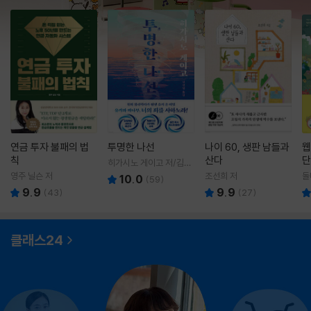
연금 투자 불패의 법
투명한 나선
나이 60, 생판 남들과
웹
칙
산다
단
히가시노 게이고 저/김선
영 역
영주 닐슨 저
조선희 저
돌
10.0
(
59
)
9.9
9.9
(
43
)
(
27
)
클래스24