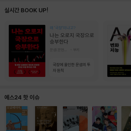
실시간 BOOK UP!
왜 ‘국장‘이냐고?
나는 오로지 국장으로
승부한다
문샘(문현철) 저
부키
국장에 올인한 문샘의 투
자 원칙
예스24 핫 이슈