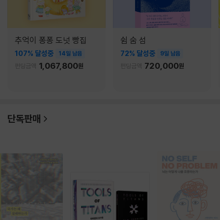
추억이 퐁퐁 도넛 빵집
쉼 숨 섬
107% 달성중
72% 달성중
14일 남음
9일 남음
1,067,800
720,000
펀딩금액
원
펀딩금액
원
단독판매