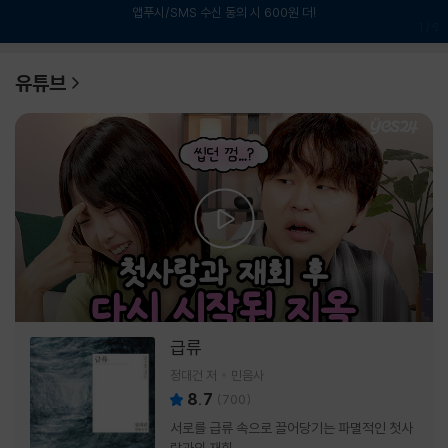
앱푸시/SMS 수신 동의 시 600원 더!
1
/
6
유튜브
급류
정대건 저
민음사
8.7
(
700
)
서로를 급류 속으로 끌어당기는 파멸적인 첫사