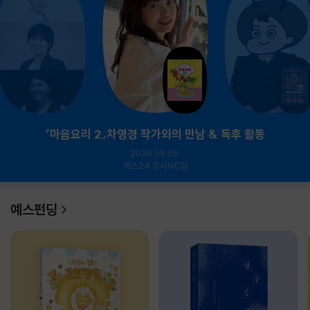
『마음요리 2』차영경 작가와의 만남 & 독후 활동
2026.09.05.
예스24 강서NC점
예스펀딩