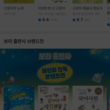
고양이의 노래
100만 번 산 고양이
고양이 해결사 깜냥 9
고
활
이미나 글
사노 요코 글,그림/김난주
홍민정 글/김재희 그림
렇
역
이
9.4
9.7
(
124
)
(
60
)
보리 출판사 브랜드전