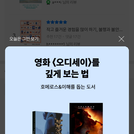
a***i
님의 리뷰
YES마니아 : 로얄
리뷰 총점
작고 즐거운 경험을 많이 하기, 불행과 불안을
3
회피하지 말기, 그리고 좋은 사람을 많이 만나
추천 17건
댓글 17건
닫기
오늘은 그만 보기
기.
h*******1
님의 리뷰
공지
8월 신용카드 무이자할부 안내
2026-08-01
로그인
최근 본 상품
주문/배송
고객센터 1544-3800
티켓 1544-6399
중고샵 1566-4295
eBook 1:1문의/채팅상담
예스이십사(주) 사업자 정보
이용약관
개인정보처리방침
청소년보호정책
PC버전
회사소개
거래처관계자께