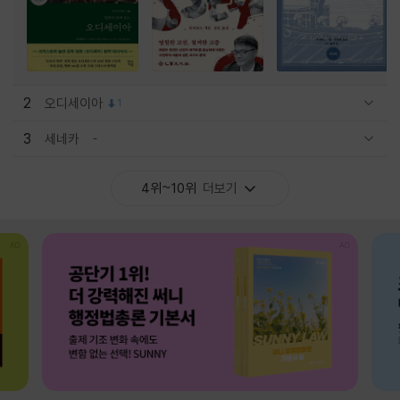
2
오디세이아
1
관련상품 보이기/감축
3
세네카
관련상품 보이기/감축
4위~10위
더보기