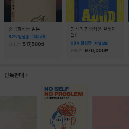
중국화하는 일본
당신의 집중력은 잘못이
없다
52% 달성중
13일 남음
98% 달성중
517,500
13일 남음
펀딩금액
원
976,000
펀딩금액
원
단독판매