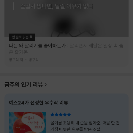
즐겁지 않다면, 달릴 이유가 없다
한 줄로 읽는 책
나는 왜 달리기를 좋아하는가
달리면서 깨달은 일상 속 숨
은 즐거움
방구석 저
방구석
금주의 인기 리뷰
예스24가 선정한 우수작 리뷰
리뷰 총점
올여름 조용히 내 손을 잡아준, 마음 한 켠
가장 따뜻한 위로를 받은 소설