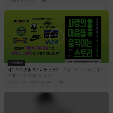
허교범 글/변우재 그림
창비
북트레일러
사람의 마음을 움직이는 스토리
공유되는 순간 완성되는
브랜드 스토리텔링의 원칙
로빈 랜디,그레그 브라운 저/최은아 역
알레