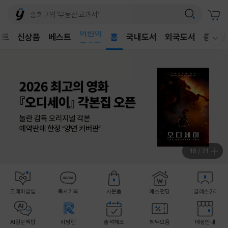
어린이
벤트
신상품
베스트
독후감
홈
국내도서
외국도서
중고샵
웰컴메뉴 모두보기
어린이
16
/
21
크레마클럽
독서기록
사은품
예스펀딩
클래스24
AI일문백답
리딩런
출석체크
혜택모음
매장안내