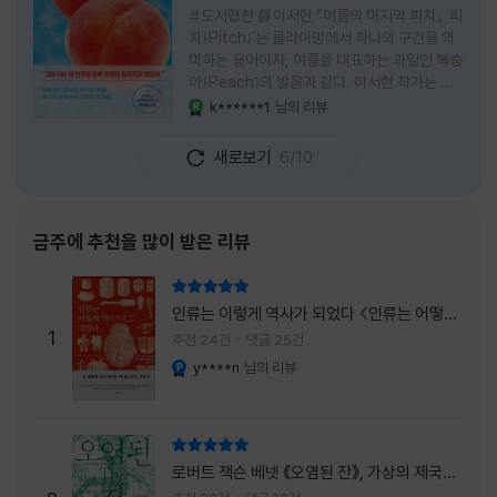
#도서협찬 📗이서현 『여름의 마지막 피치』 '피
치(Pitch)'는 클라이밍에서 하나의 구간을 의
미하는 용어이자, 여름을 대표하는 과일인 복숭
아(Peach)의 발음과 같다. 이서현 작가는 이
중의적인 제목 안에 소설이 전하고 싶은 메시지
k******1
님의 리뷰
YES마니아 : 로얄
를 아름답게 담아내고 있는 것 같다. 복숭아처
럼 가장 달콤하고 찬란한 계절인 여름. 하지만
새로보기
6/10
그 여름도 끝이 있다. 그리고 클라이밍의 피치
처럼 인생 역시 정상까지 단숨에 오를 수 없고,
한 구간씩 묵묵히 올라야 한다. 『여름의 마지막
피치』는 끝나가는 여름의 아쉬움과 새로운 계
금주에 추천을 많이 받은 리뷰
절을 향해 나아가는 마지막 한 걸음을 동시에
의미하는 제목이었다. 소설은 각자의 '여름'을
리뷰 총점
잃어버린 다섯 인물들의 이야기를 담고 있다.
인류는 이렇게 역사가 되었다 <인류는 어떻게
👧연인에게 이별을 통보받고 외모를 향한 악성
1
역사가 되었나>
추천 24건
댓글 25건
댓글로 인해 카메라 앞에 설 수 없게 된 요리 유
y****n
님의 리뷰
YES마니아 : 플래티넘
튜버
리뷰 총점
로버트 잭슨 베넷 《오염된 잔》, 가상의 제국이
주는 실감과 미스터리 사건의 치밀함이 이루어