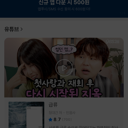
신규 앱 다운 시 500원
앱푸시/SMS 수신 동의 시 600원 더!
1
/
6
유튜브
급류
정대건 저
민음사
8.7
(
700
)
서로를 급류 속으로 끌어당기는 파멸적인 첫사