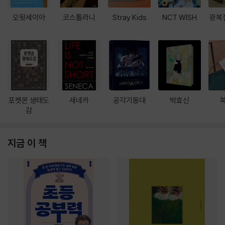
오뒷세이아
코스톨라니
Stray Kids
NCT WISH
광복
포켓몬 생태도
세네카
공각기동대
박효신
감
지금 이 책