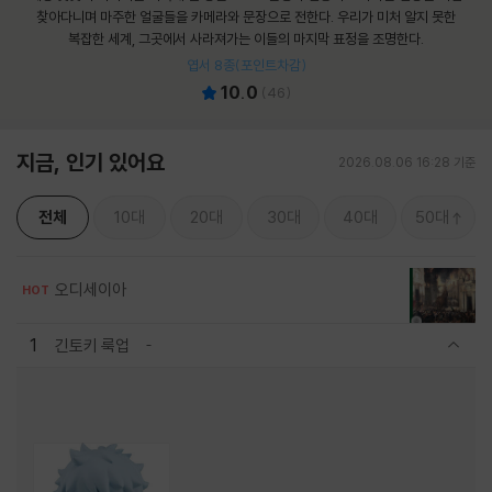
찾아다니며 마주한 얼굴들을 카메라와 문장으로 전한다. 우리가 미처 알지 못한
복잡한 세계, 그곳에서 사라져가는 이들의 마지막 표정을 조명한다.
엽서 8종(포인트차감)
10.0
(
46
)
지금, 인기 있어요
2026.08.06 16:28 기준
전체
10대
20대
30대
40대
50대
오디세이아
HOT
1
긴토키 룩업
관련상품 보이기/감축