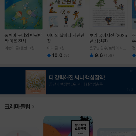
똥깨비 도니와 반짝반
이다의 날마다 자연관
보리 국어사전 (2025
조
짝 마을 잔치
찰
년 최신판)
수
이현아 글/핸짱 그림
이다 글그림
윤구병 감수/토박이 사전
정
편찬실 편
10.0
9.6
(
9
)
(
158
)
1
/
3
크레마클럽