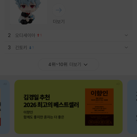
더보기
2
오디세이아
1
관련상품 보이기/감축
3
긴토키
1
관련상품 보이기/감축
4위~10위
더보기