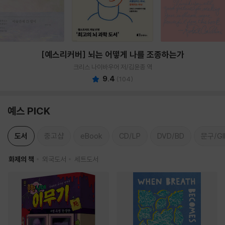
[예스리커버] 뇌는 어떻게 나를 조종하는가
크리스 나이바우어 저/김윤종 역
9.4
(
104
)
예스 PICK
도서
중고샵
eBook
CD/LP
DVD/BD
문구/GI
화제의 책
외국도서
세트도서