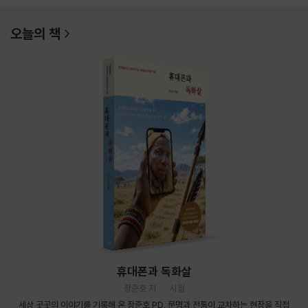
오늘의 책
휴대폰과 독화살
장준호 저
시월
세상 곳곳의 이야기를 기록해 온 장준호 PD. 문명과 전통이 교차하는 현장을 직접