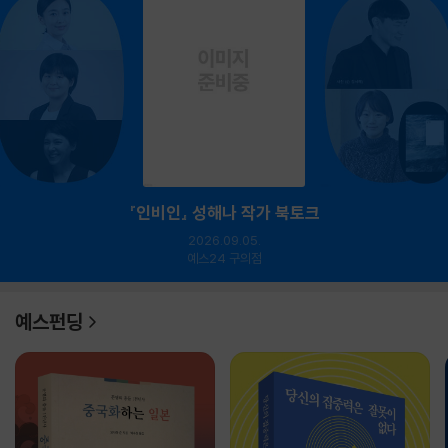
『인비인』 성해나 작가 북토크
2026.09.05.
예스24 구의점
예스펀딩