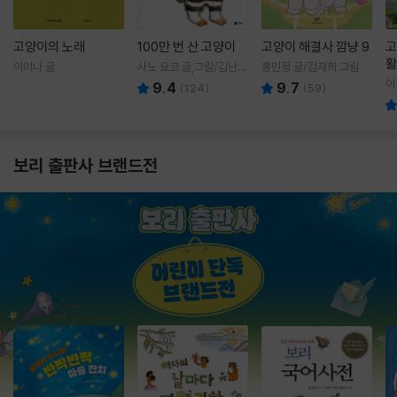
고양이의 노래
100만 번 산 고양이
고양이 해결사 깜냥 9
고
활
이미나 글
사노 요코 글,그림/김난주
홍민정 글/김재희 그림
렇
역
이
9.4
9.7
(
124
)
(
59
)
보리 출판사 브랜드전