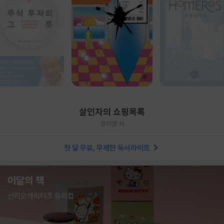
살인자의 쇼핑목록
강지영 저
첫 달 무료, 무제한 독서라이프
이달의 책
산리오캐릭터즈 유리컵