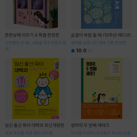
흔한남매 이무기 4 특별 한정판
숨결이 바람 될 때 (10주년 에디션)
오싹함이 두 배! 스페셜 굿즈 6종과 함
세계를 감동시킨 생의 기록 한정판
께
10.0
(
1
)
임신 출산 육아 대백과 최신개정판
엄마의 두 번째 재테크
초보 부모를 위한 육아 바이블
아이를 키우며 내 이름의 부수입 만들