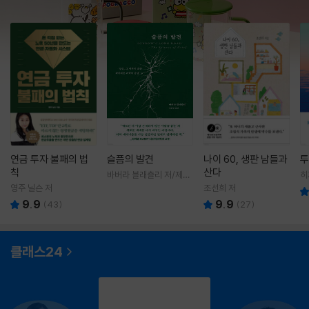
연금 투자 불패의 법
슬픔의 발견
나이 60, 생판 남들과
투
칙
산다
바버라 블래츨리 저/제효
히
영 역
영
영주 닐슨 저
조선희 저
9.9
9.9
(
43
)
(
27
)
클래스24