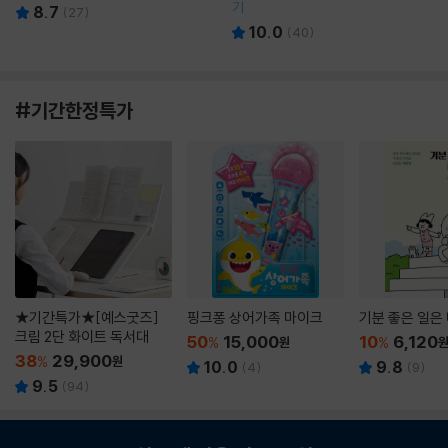
기
8.7
(
27
)
10.0
(
40
)
#기간한정특가
★기간특가★[예스굿즈]
핑크퐁 상어가족 마이크
기분 좋은 일은
크림 2단 화이트 독서대
50
15,000
10
6,120
%
원
%
38
29,900
%
원
10.0
9.8
(
4
)
(
9
)
9.5
(
94
)