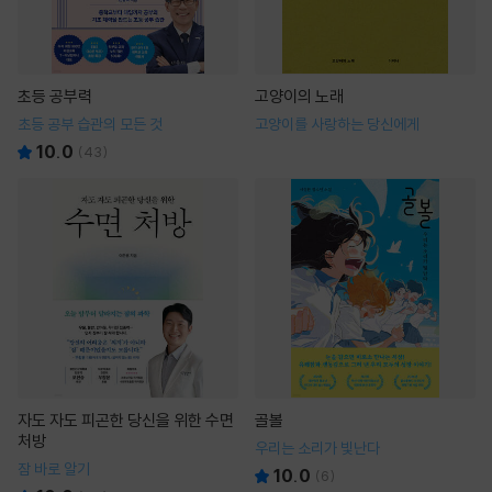
초등 공부력
고양이의 노래
초등 공부 습관의 모든 것
고양이를 사랑하는 당신에게
10.0
(
43
)
자도 자도 피곤한 당신을 위한 수면
골볼
처방
우리는 소리가 빛난다
잠 바로 알기
10.0
(
6
)