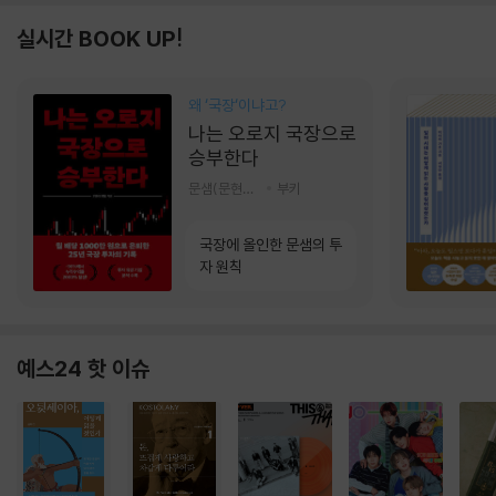
실시간 BOOK UP!
왜 ‘국장‘이냐고?
나는 오로지 국장으로
승부한다
문샘(문현철) 저
부키
국장에 올인한 문샘의 투
자 원칙
예스24 핫 이슈