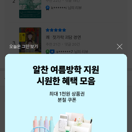
2
추천 22건
댓글 18건
내는 최상의 시너지...
k******i
님의 리뷰
YES마니아 : 플래티넘
리뷰 총점
쾌 : 젓가락 괴담 경연
3
추천 21건
댓글 20건
닫기
오늘은 그만 보기
s******7
님의 리뷰
YES마니아 : 로얄
이달의 사락
공지
8월 신용카드 무이자할부 안내
2026-08-01
로그인
최근 본 상품
주문/배송
고객센터 1544-3800
티켓 1544-6399
중고샵 1566-4295
eBook 1:1문의/채팅상담
예스이십사(주) 사업자 정보