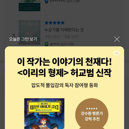
k******i
님의 리뷰
리뷰 총점
누군가를 이해한다는 것
3
추천 20건
댓글 20건
닫기
오늘은 그만 보기
a***i
님의 리뷰
YES마니아 : 로얄
공지
26년 NBCI 수상 안내
2026-08-01
로그인
최근 본 상품
주문/배송
고객센터 1544-3800
티켓 1544-6399
중고샵 1566-4295
eBook 1:1문의/채팅상담
예스이십사(주) 사업자 정보
이용약관
개인정보처리방침
청소년보호정책