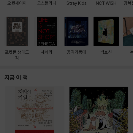
오뒷세이아
코스톨라니
Stray Kids
NCT WISH
광복
포켓몬 생태도
세네카
공각기동대
박효신
감
지금 이 책