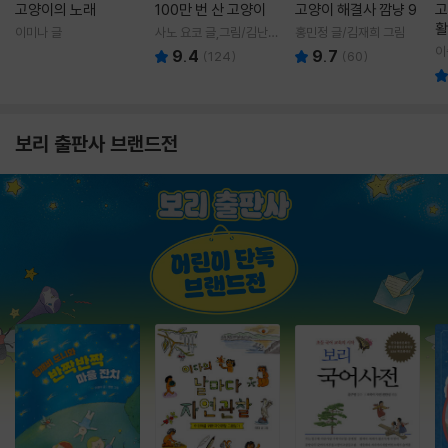
고양이의 노래
100만 번 산 고양이
고양이 해결사 깜냥 9
고
활
이미나 글
사노 요코 글,그림/김난주
홍민정 글/김재희 그림
렇
역
이
9.4
9.7
(
124
)
(
60
)
보리 출판사 브랜드전