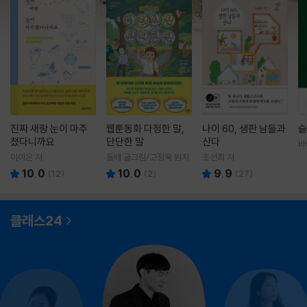
진짜 새랑 눈이 마주
웹툰동화 다정한 말,
나이 60, 생판 남들과
슬
쳤다니까요
단단한 말
산다
바
영
이이은 저
돌배 글그림/고정욱 원저
조선희 저
10.0
10.0
9.9
(
12
)
(
2
)
(
27
)
클래스24