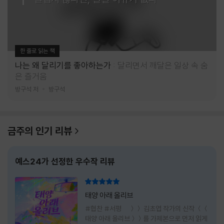
한 줄로 읽는 책
나는 왜 달리기를 좋아하는가
달리면서 깨달은 일상 속 숨
은 즐거움
방구석 저
방구석
금주의 인기 리뷰
예스24가 선정한 우수작 리뷰
리뷰 총점
태양 아래 올리브
#협찬 #서평 ＞＞ 김초엽 작가의 신작 ＜＜
태양 아래 올리브＞＞를 가제본으로 먼저 읽게