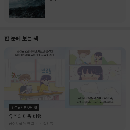
한 눈에 보는 책
카드뉴스로 보는 책
유주의 마음 비행
금수정 글/서영 그림
찰리북