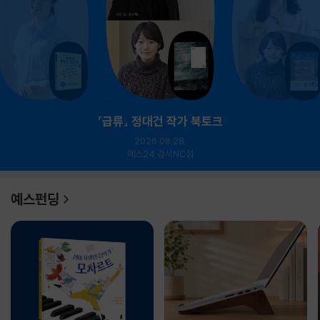
『급류』 정대건 작가 북토크
2026.08.28.
예스24 강서NC점
예스펀딩