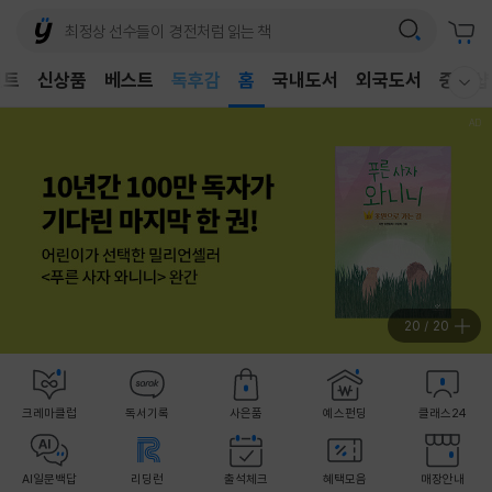
어린이
독후감
벤트
신상품
베스트
홈
국내도서
외국도서
중고샵
어린이
웰컴메뉴 모두보기
20
/
20
크레마클럽
독서기록
사은품
예스펀딩
클래스24
AI일문백답
리딩런
출석체크
혜택모음
매장안내