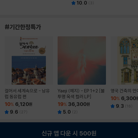
10.0
(
3
)
#기간한정특가
걸어서 세계속으로 - 남유
Yaeji (예지) - EP 1+2 [불
영국 건축의 언
럽 동유럽 편
투명 옥색 컬러 LP]
10
6,300
%
10
6,120
19
36,300
%
원
%
원
9.3
(
16
)
9.6
5.0
(
27
)
(
2
)
신규 앱 다운 시 500원