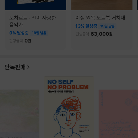
모차르트 : 신이 사랑한
이젤 원목 노트북 거치대
음악가
13% 달성중
19일 남음
0% 달성중
19일 남음
63,000
펀딩금액
원
0
펀딩금액
원
단독판매