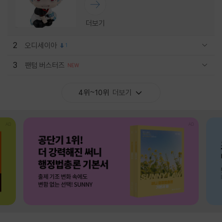
더보기
2
오디세이아
1
관련상품 보이기/감축
3
팬텀 버스터즈
관련상품 보이기/감축
4위~10위
더보기