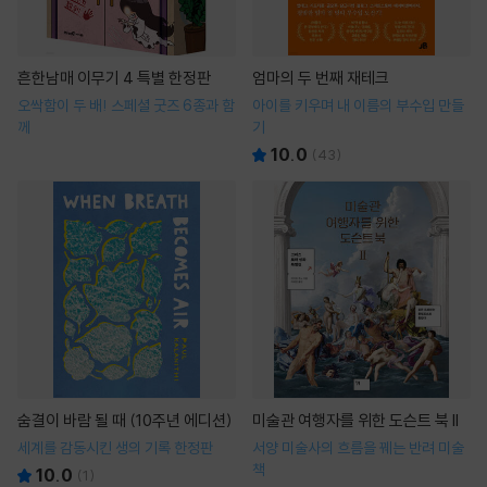
흔한남매 이무기 4 특별 한정판
엄마의 두 번째 재테크
오싹함이 두 배! 스페셜 굿즈 6종과 함
아이를 키우며 내 이름의 부수입 만들
께
기
10.0
(
43
)
숨결이 바람 될 때 (10주년 에디션)
미술관 여행자를 위한 도슨트 북 II
세계를 감동시킨 생의 기록 한정판
서양 미술사의 흐름을 꿰는 반려 미술
책
10.0
(
1
)