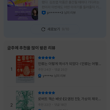
됐다. 김초엽 작품은 출간될 때마다 기다리는
편이라 이번에도 어떤 이야기를 들려줄지 기대
가 컸다. 스포일러 없이 읽는 것이 가장 재미있
p*******3
님의 리뷰
이달의 사락
는 소설이라는 이야기를 들었기에 아무 정보도
찾아보지 않고 책을 펼쳤다. 지금 생각해 보면
그 선택이 정말 잘한 일이었다. 첫 장부터 평범
새로보기
9/10
하지 않았다. 사라진 누군가에게 보내는 메일로
시작되는 이야기는 곧바로 궁금증을 만든다. 오
래전 헤어진 친구가 다시 만나게 되고, 과거의
흔적을 따라 낯선 나라를 여행하게 된다는 설정
금주에 추천을 많이 받은 리뷰
이 무더운 여름을 벗어나는 피서처럼 흥미롭기
만 하다. 처음에는 단순한 추적 이야기인 줄 알
리뷰 총점
았는데, 읽을수록 전혀 다른 방향으로 흘러간
인류는 이렇게 역사가 되었다 <인류는 어떻게
다. '왜 이런 일이 벌어졌을까?', '이 사람이 정
1
역사가 되었나>
추천 24건
댓글 25건
말 믿어도
y****n
님의 리뷰
YES마니아 : 플래티넘
리뷰 총점
로버트 잭슨 베넷 《오염된 잔》, 가상의 제국이
주는 실감과 미스터리 사건의 치밀함이 이루어
2
추천 22건
댓글 18건
내는 최상의 시너지...
YES마니아 : 플래티넘