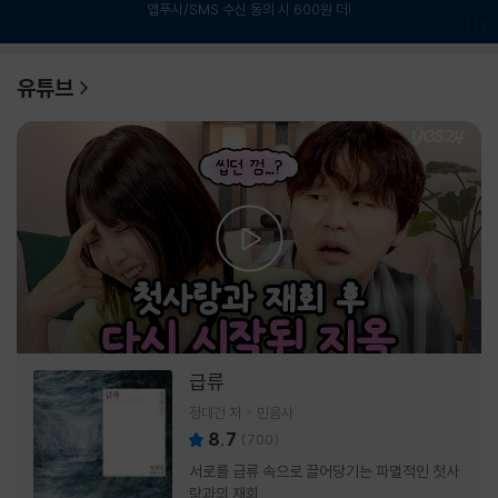
앱푸시/SMS 수신 동의 시 600원 더!
1
/
6
유튜브
급류
정대건 저
민음사
8.7
(
700
)
서로를 급류 속으로 끌어당기는 파멸적인 첫사
랑과의 재회