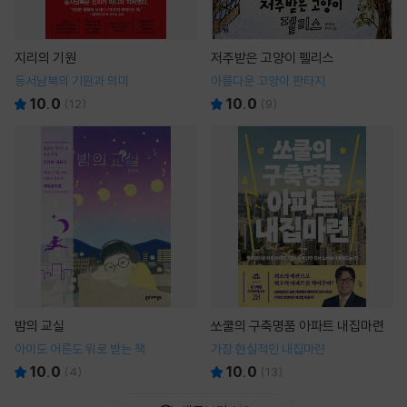
지리의 기원
저주받은 고양이 펠리스
동서남북의 기원과 의미
아름다운 고양이 판타지
10.0
10.0
(
12
)
(
9
)
밤의 교실
쏘쿨의 구축명품 아파트 내집마련
아이도 어른도 위로 받는 책
가장 현실적인 내집마련
10.0
10.0
(
4
)
(
13
)