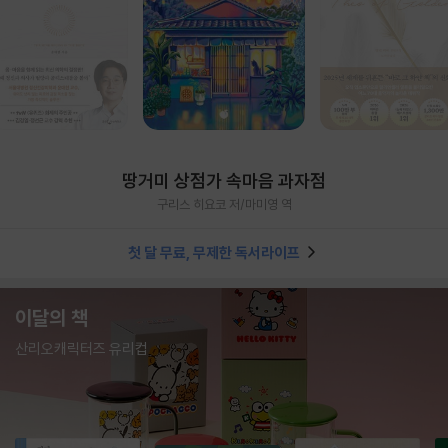
땅거미 상점가 속마음 과자점
구리스 히요코 저/마미영 역
첫 달 무료, 무제한 독서라이프
이달의 책
산리오캐릭터즈 유리컵