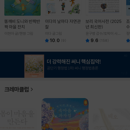
똥깨비 도니와 반짝반
이다의 날마다 자연관
보리 국어사전 (2025
조
짝 마을 잔치
찰
년 최신판)
수
이현아 글/핸짱 그림
이다 글그림
윤구병 감수/토박이 사전
정
편찬실 편
10.0
9.6
(
9
)
(
158
)
1
/
3
크레마클럽