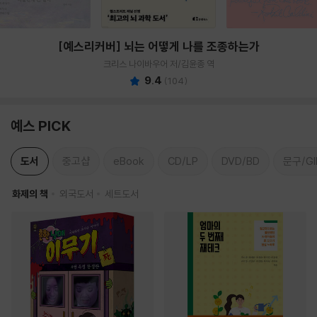
[예스리커버] 뇌는 어떻게 나를 조종하는가
크리스 나이바우어 저/김윤종 역
9.4
(
104
)
예스 PICK
도서
중고샵
eBook
CD/LP
DVD/BD
문구/GI
화제의 책
외국도서
세트도서