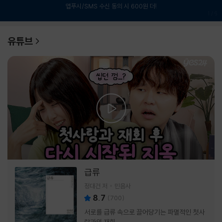
앱푸시/SMS 수신 동의 시 600원 더!
1
/
6
유튜브
급류
정대건 저
민음사
8.7
(
700
)
서로를 급류 속으로 끌어당기는 파멸적인 첫사