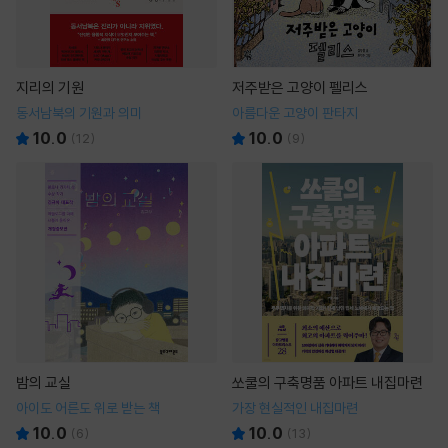
지리의 기원
저주받은 고양이 펠리스
동서남북의 기원과 의미
아름다운 고양이 판타지
10.0
10.0
(
12
)
(
9
)
밤의 교실
쏘쿨의 구축명품 아파트 내집마련
아이도 어른도 위로 받는 책
가장 현실적인 내집마련
10.0
10.0
(
6
)
(
13
)