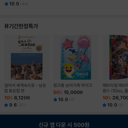
10.0
(
44
)
#기간한정특가
걸어서 세계속으로 - 남유
핑크퐁 상어가족 마이크
에브리씽 에브리
럽 동유럽 편
원스 (1Disc,
50
15,000
%
원
판) : 블루레이
10
6,120
10
26,70
%
원
%
10.0
(
4
)
9.6
10.0
(
27
)
(
2
)
신규 앱 다운 시 500원