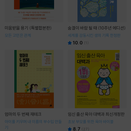
미움받을 용기 (특별합본판)
숨결이 바람 될 때 (10주년 에디션)
모든 고민은 관계
세계를 감동시킨 생의 기록 한정판
10.0
(
1
)
엄마의 두 번째 재테크
임신 출산 육아 대백과 최신개정판
아이를 키우며 내 이름의 부수입 만들
초보 부모를 위한 육아 바이블
기
8.7
(
27
)