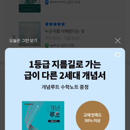
내는 최상의 시너지...
k******i
님의 리뷰
YES마니아 : 플래티넘
리뷰 총점
누군가를 이해한다는 것
3
추천 20건
댓글 20건
닫기
오늘은 그만 보기
a***i
님의 리뷰
YES마니아 : 로얄
공지
26년 NBCI 수상 안내
2026-08-01
로그인
최근 본 상품
주문/배송
고객센터 1544-3800
티켓 1544-6399
중고샵 1566-4295
eBook 1:1문의/채팅상담
예스이십사(주) 사업자 정보
이용약관
개인정보처리방침
청소년보호정책