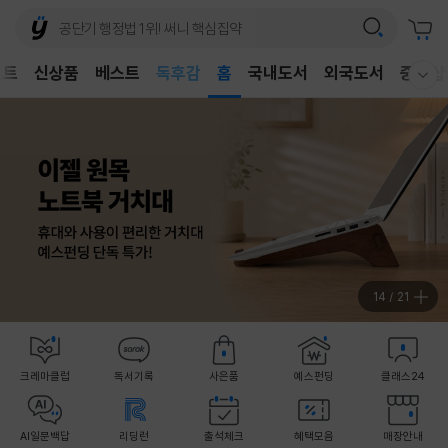
어린이
독후감
벤트
신상품
베스트
홈
국내도서
외국도서
중고샵
웰컴메뉴 모두보기
어린이
15
/
21
크레마클럽
독서기록
사은품
예스펀딩
클래스24
AI일문백답
리딩런
출석체크
혜택모음
매장안내