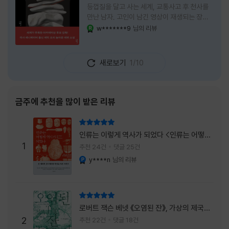
등껍질을 달고 사는 세계, 교통사고 후 천사를
만난 남자, 고인이 남긴 영상이 재생되는 장례
식장에서 똥을 싼 개. 이 책에는 몇 줄만 읽어도
w*******9
님의 리뷰
YES마니아 : 로얄
그다음 장면이 궁금해지는 이야기들이 가득하
다. 한 편만 읽고 덮으려 했는데, 다음 이야기로
넘어가 있었다. 소설을 읽으면서 잘 만든 단편
새로보기
1/10
애니메이션 여러 편을 차례로 보는 기분이 들었
다. (이건 저자가 픽사 애니메이터라는 소개 글
을 봐서 더 그렇게 생각했을 수도 있다.) 장면은
선명하게 그려졌고, 한 편이 끝날 때마다 질문
금주에 추천을 많이 받은 리뷰
이 뒤따라왔다. 감출 수 없는 세계는 더 다정할
까 「등껍질」의 세계에서 사람들은 저마다 다른
리뷰 총점
등껍질을 달고 살아간다. 몸의 일부이면서 한
인류는 이렇게 역사가 되었다 <인류는 어떻게
사람을 표현하는 수단
1
역사가 되었나>
추천 24건
댓글 25건
y****n
님의 리뷰
YES마니아 : 플래티넘
리뷰 총점
로버트 잭슨 베넷 《오염된 잔》, 가상의 제국이
주는 실감과 미스터리 사건의 치밀함이 이루어
2
추천 22건
댓글 18건