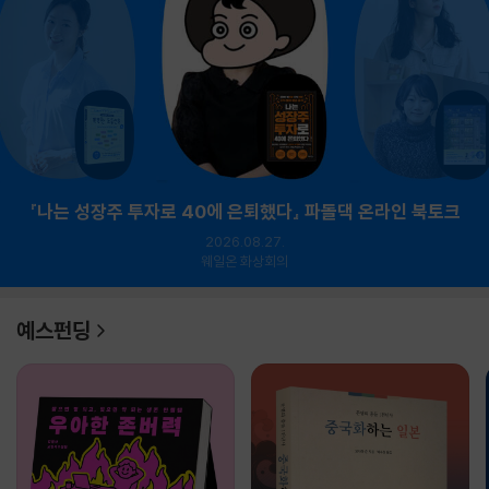
『나는 성장주 투자로 40에 은퇴했다』 파돌댁 온라인 북토크
2026.08.27.
웨일온 화상회의
예스펀딩