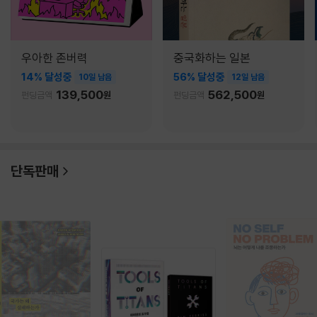
우아한 존버력
중국화하는 일본
14% 달성중
56% 달성중
10일 남음
12일 남음
139,500
562,500
펀딩금액
원
펀딩금액
원
단독판매