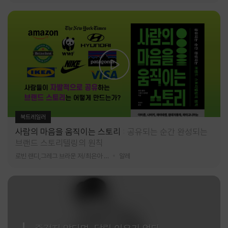
북트레일러
사람의 마음을 움직이는 스토리
공유되는 순간 완성되는
브랜드 스토리텔링의 원칙
로빈 랜디,그레그 브라운 저/최은아 역
알레