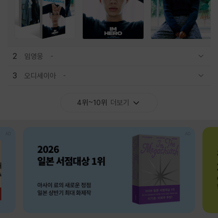
2
임영웅
관련상품 보이기/감축
3
오디세이아
관련상품 보이기/감축
4위~10위
더보기