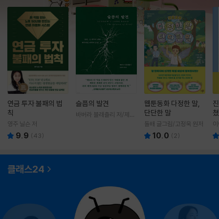
연금 투자 불패의 법
슬픔의 발견
웹툰동화 다정한 말,
진
칙
단단한 말
쳤
바버라 블래츨리 저/제효
영 역
영주 닐슨 저
돌배 글그림/고정욱 원저
이
9.9
10.0
(
43
)
(
2
)
클래스24