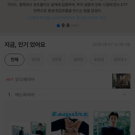
가이드. 종목보다 포트폴리오 설계에 집중하며, 투자 성향과 은퇴 시점에 맞는 ETF
전략으로 평생 현금흐름을 만드는 법을 담았다.
[이달의 책 8월] 산리오캐릭터즈 유리컵 (포인트 차감)
9.9
(
44
)
지금, 인기 있어요
2026.08.07 13:38 기준
전체
10대
20대
30대
40대
50대
오디세이아
HOT
1
에스콰이어
관련상품 보이기/감축