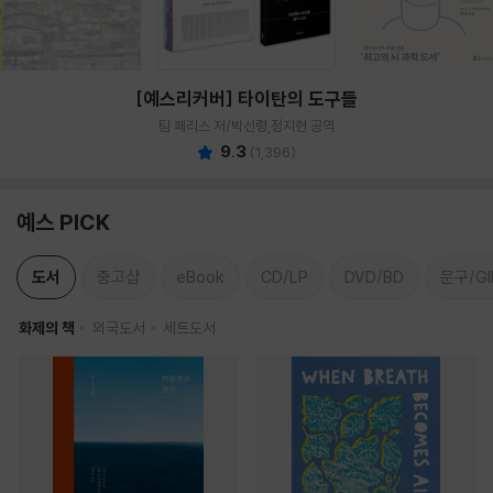
[예스리커버] 타이탄의 도구들
팀 페리스 저/박선령,정지현 공역
9.3
(
1,396
)
예스 PICK
도서
중고샵
eBook
CD/LP
DVD/BD
문구/GI
화제의 책
외국도서
세트도서