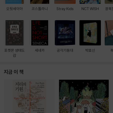
오뒷세이아
코스톨라니
Stray Kids
NCT WISH
광복
포켓몬 생태도
세네카
공각기동대
박효신
감
지금 이 책