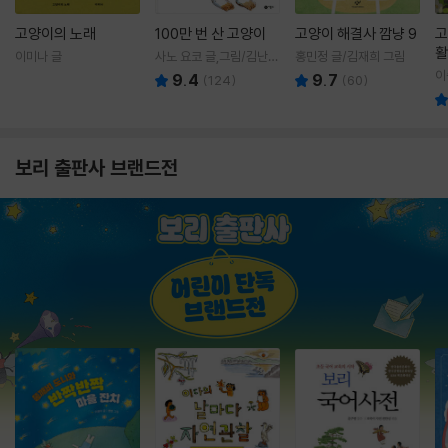
고양이의 노래
100만 번 산 고양이
고양이 해결사 깜냥 9
고
활
이미나 글
사노 요코 글,그림/김난주
홍민정 글/김재희 그림
렇
역
이
9.4
9.7
(
124
)
(
60
)
보리 출판사 브랜드전