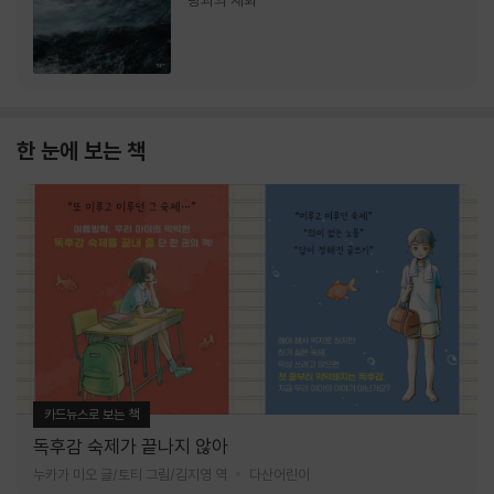
랑과의 재회
한 눈에 보는 책
카드뉴스로 보는 책
독후감 숙제가 끝나지 않아
누카가 미오 글/토티 그림/김지영 역
다산어린이