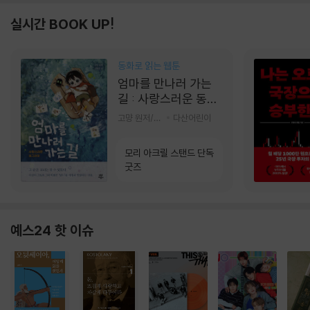
실시간 BOOK UP!
동화로 읽는 웹툰
엄마를 만나러 가는
길 : 사랑스러운 동그
라미
고먕 원저/김영리 글
다산어린이
모리 아크릴 스탠드 단독
굿즈
예스24 핫 이슈