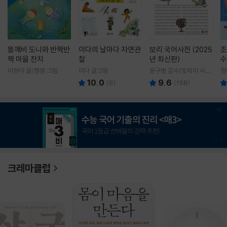
똥깨비 도니와 반짝반
이다의 날마다 자연관
보리 국어사전 (2025
조
짝 마을 잔치
찰
년 최신판)
수
이현아 글/핸짱 그림
이다 글그림
윤구병 감수/토박이 사전
정
편찬실 편
10.0
9.6
(
9
)
(
158
)
1
/
3
크레마클럽