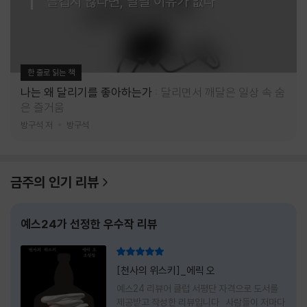
즐겁지 않다면, 달릴 이유가 없다
한 줄로 읽는 책
나는 왜 달리기를 좋아하는가
달리면서 깨달은 일상 속 숨
은 즐거움
방구석 저
방구석
금주의 인기 리뷰
예스24가 선정한 우수작 리뷰
리뷰 총점
[천사의 위스키]_에릭 오
예스24 리뷰어 클럽 서평단 자격으로 도서를
제공받고 작성한 리뷰입니다 사람들이 저마다