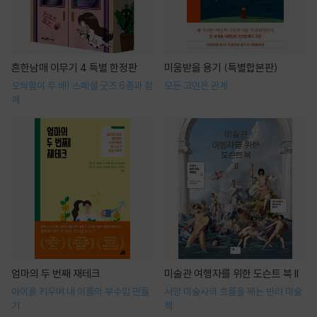
흔한남매 이무기 4 특별 한정판
미움받을 용기 (특별합본판)
오싹함이 두 배! 스페셜 굿즈 6종과 함
모든 고민은 관계
께
엄마의 두 번째 재테크
미술관 여행자를 위한 도슨트 북 II
아이를 키우며 내 이름의 부수입 만들
서양 미술사의 흐름을 꿰는 반려 미술
기
책