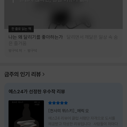
한 줄로 읽는 책
나는 왜 달리기를 좋아하는가
달리면서 깨달은 일상 속 숨
은 즐거움
방구석 저
방구석
금주의 인기 리뷰
예스24가 선정한 우수작 리뷰
리뷰 총점
[천사의 위스키]_에릭 오
예스24 리뷰어 클럽 서평단 자격으로 도서를
제공받고 작성한 리뷰입니다 사람들이 저마다