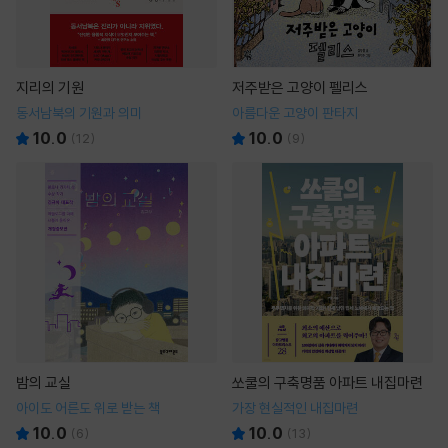
지리의 기원
저주받은 고양이 펠리스
동서남북의 기원과 의미
아름다운 고양이 판타지
10.0
10.0
(
12
)
(
9
)
밤의 교실
쏘쿨의 구축명품 아파트 내집마련
아이도 어른도 위로 받는 책
가장 현실적인 내집마련
10.0
10.0
(
6
)
(
13
)