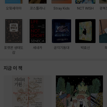
오뒷세이아
코스톨라니
Stray Kids
NCT WISH
광복
포켓몬 생태도
세네카
공각기동대
박효신
감
지금 이 책