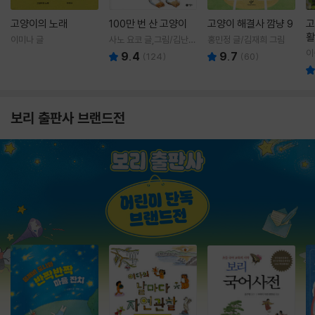
고양이의 노래
100만 번 산 고양이
고양이 해결사 깜냥 9
고
활
이미나 글
사노 요코 글,그림/김난주
홍민정 글/김재희 그림
렇
역
이
9.4
9.7
(
124
)
(
60
)
보리 출판사 브랜드전