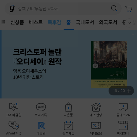
어린이
독후감
벤트
신상품
베스트
홈
국내도서
외국도서
중고샵
웰컴메뉴 모두보기
어린이
17
/
20
크레마클럽
독서기록
사은품
예스펀딩
클래스24
AI일문백답
리딩런
출석체크
혜택모음
매장안내