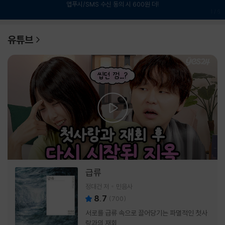
앱푸시/SMS 수신 동의 시 600원 더!
1
/
6
유튜브
급류
정대건 저
민음사
8.7
(
700
)
서로를 급류 속으로 끌어당기는 파멸적인 첫사
랑과의 재회