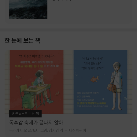
한 눈에 보는 책
카드뉴스로 보는 책
독후감 숙제가 끝나지 않아
누카가 미오 글/토티 그림/김지영 역
다산어린이