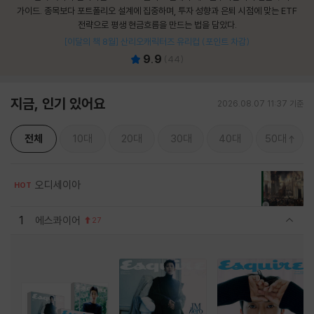
가이드. 종목보다 포트폴리오 설계에 집중하며, 투자 성향과 은퇴 시점에 맞는 ETF
전략으로 평생 현금흐름을 만드는 법을 담았다.
[이달의 책 8월] 산리오캐릭터즈 유리컵 (포인트 차감)
9.9
(
44
)
지금, 인기 있어요
2026.08.07 11:37 기준
전체
10대
20대
30대
40대
50대
오디세이아
HOT
1
에스콰이어
27
관련상품 보이기/감축