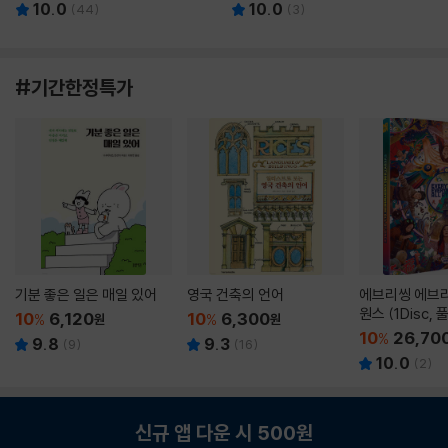
10.0
10.0
(
44
)
(
3
)
#기간한정특가
기분 좋은 일은 매일 있어
영국 건축의 언어
에브리씽 에브리
원스 (1Disc,
10
6,120
10
6,300
%
원
%
원
판) : 블루레이
10
26,70
%
9.8
9.3
(
9
)
(
16
)
10.0
(
2
)
신규 앱 다운 시 500원