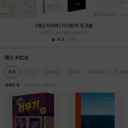
[예스리커버] 타이탄의 도구들
팀 페리스 저/박선령,정지현 공역
9.3
(
1,396
)
예스 PICK
도서
중고샵
eBook
CD/LP
DVD/BD
문구/GI
화제의 책
외국도서
세트도서