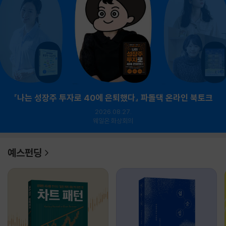
『나는 성장주 투자로 40에 은퇴했다』 파돌댁 온라인 북토크
2026.08.27.
웨일온 화상회의
예스펀딩