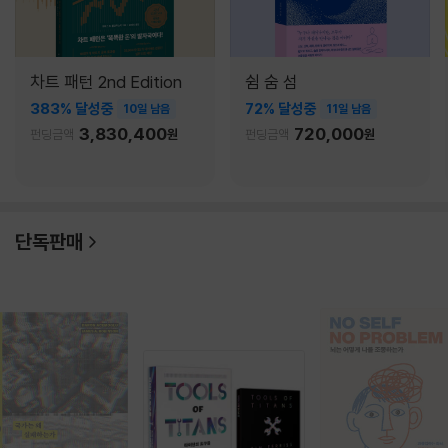
차트 패턴 2nd Edition
쉼 숨 섬
383% 달성중
72% 달성중
10일 남음
11일 남음
3,830,400
720,000
펀딩금액
원
펀딩금액
원
단독판매