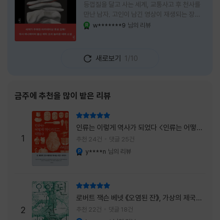
등껍질을 달고 사는 세계, 교통사고 후 천사를
만난 남자, 고인이 남긴 영상이 재생되는 장례
식장에서 똥을 싼 개. 이 책에는 몇 줄만 읽어도
w*******9
님의 리뷰
YES마니아 : 로얄
그다음 장면이 궁금해지는 이야기들이 가득하
다. 한 편만 읽고 덮으려 했는데, 다음 이야기로
넘어가 있었다. 소설을 읽으면서 잘 만든 단편
새로보기
1/10
애니메이션 여러 편을 차례로 보는 기분이 들었
다. (이건 저자가 픽사 애니메이터라는 소개 글
을 봐서 더 그렇게 생각했을 수도 있다.) 장면은
선명하게 그려졌고, 한 편이 끝날 때마다 질문
금주에 추천을 많이 받은 리뷰
이 뒤따라왔다. 감출 수 없는 세계는 더 다정할
까 「등껍질」의 세계에서 사람들은 저마다 다른
리뷰 총점
등껍질을 달고 살아간다. 몸의 일부이면서 한
인류는 이렇게 역사가 되었다 <인류는 어떻게
사람을 표현하는 수단
1
역사가 되었나>
추천 24건
댓글 25건
y****n
님의 리뷰
YES마니아 : 플래티넘
리뷰 총점
로버트 잭슨 베넷 《오염된 잔》, 가상의 제국이
주는 실감과 미스터리 사건의 치밀함이 이루어
2
추천 22건
댓글 18건
내는 최상의 시너지...
YES마니아 : 플래티넘