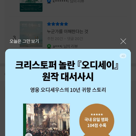
k******i
님의 리뷰
리뷰 총점
누군가를 이해한다는 것
3
추천 20건
댓글 20건
닫기
오늘은 그만 보기
a***i
님의 리뷰
YES마니아 : 로얄
공지
26년 NBCI 수상 안내
2026-08-01
로그인
최근 본 상품
주문/배송
고객센터 1544-3800
티켓 1544-6399
중고샵 1566-4295
eBook 1:1문의/채팅상담
예스이십사(주) 사업자 정보
이용약관
개인정보처리방침
청소년보호정책