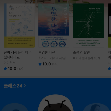
진짜 새랑 눈이 마주
투명한 나선
슬픔의 발견
지
쳤다니까요
여
히가시노 게이고 저/김선
바버라 블래츨리 저/제효
영 역
영 역
이이은 저
박
10.0
(
55
)
10.0
(
12
)
클래스24