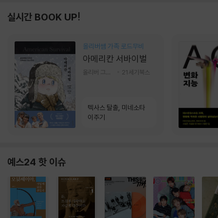
실시간 BOOK UP!
올리버쌤 가족 로드무비
아메리칸 서바이벌
올리버 그랜트,정다운 저
21세기북스
텍사스 탈출, 미네소타
이주기
예스24 핫 이슈