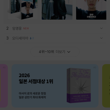
2
임영웅
관련상품 보이기/감축
3
오디세이아
2
관련상품 보이기/감축
4위~10위
더보기