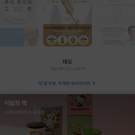
테오
앨런 레비 저/노지양 역
첫 달 무료, 무제한 독서라이프
이달의 책
산리오캐릭터즈 유리컵