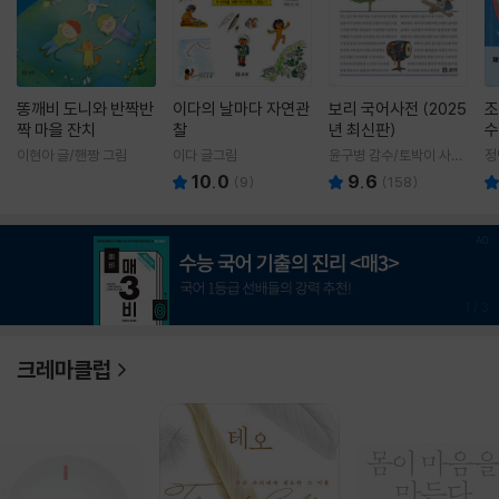
똥깨비 도니와 반짝반
이다의 날마다 자연관
보리 국어사전 (2025
조
짝 마을 잔치
찰
년 최신판)
수
이현아 글/핸짱 그림
이다 글그림
윤구병 감수/토박이 사전
정
편찬실 편
10.0
9.6
(
9
)
(
158
)
1
/
3
크레마클럽