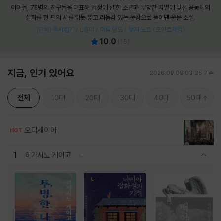
아이들. 75명의 친구들을 대표해 법정에 선 한 소년과 부당한 차별에 맞선 공동체의
실화를 한 편의 시를 읽듯 짧고 리듬감 있는 문장으로 풀어낸 운문 소설.
[단독] 독서집게 / L홀더 / 여름 담요 / 무지 노트 (포인트차감)
10.0
(
15
)
지금, 인기 있어요
2026.08.08 03:35 기준
전체
10대
20대
30대
40대
50대
오디세이아
HOT
1
히가시노 게이고
관련상품 보이기/감축