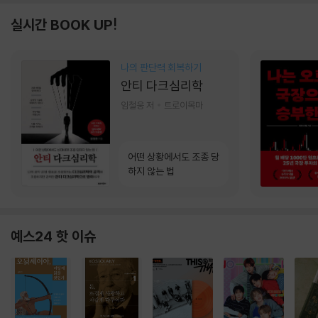
실시간 BOOK UP!
나의 판단력 회복하기
안티 다크심리학
임철웅 저
트로이목마
어떤 상황에서도 조종 당
하지 않는 법
예스24 핫 이슈