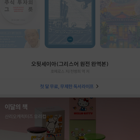
오뒷세이아(그리스어 원전 완역본)
호메로스 저/천병희 역 저
첫 달 무료, 무제한 독서라이프
이달의 책
산리오캐릭터즈 유리컵