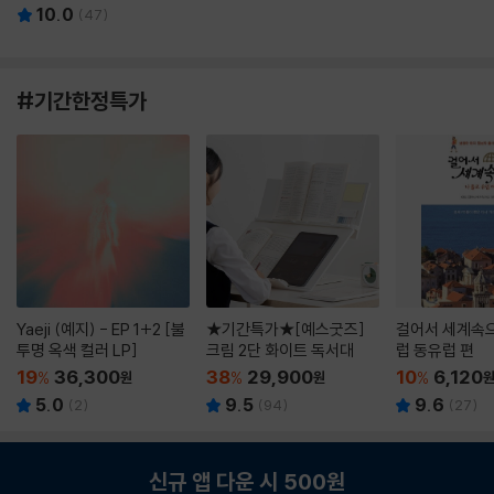
10.0
(
47
)
#기간한정특가
Yaeji (예지) - EP 1+2 [불
★기간특가★[예스굿즈]
걸어서 세계속으
투명 옥색 컬러 LP]
크림 2단 화이트 독서대
럽 동유럽 편
19
36,300
38
29,900
10
6,120
%
원
%
원
%
5.0
9.5
9.6
(
2
)
(
94
)
(
27
)
신규 앱 다운 시 500원