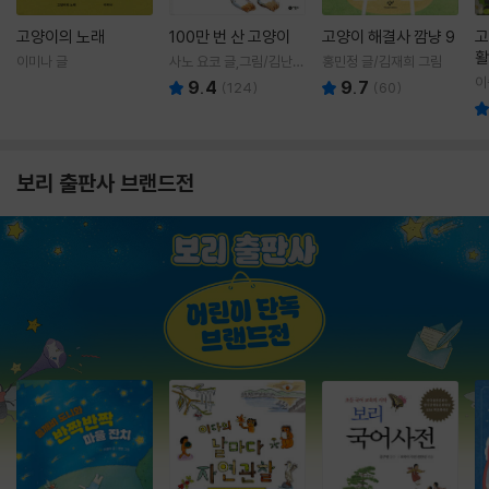
고양이의 노래
100만 번 산 고양이
고양이 해결사 깜냥 9
고
활
이미나 글
사노 요코 글,그림/김난주
홍민정 글/김재희 그림
렇
역
이
9.4
9.7
(
124
)
(
60
)
보리 출판사 브랜드전