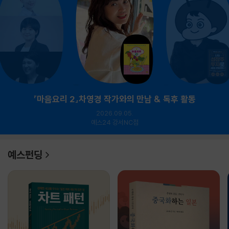
『마음요리 2』차영경 작가와의 만남 & 독후 활동
2026.09.05.
예스24 강서NC점
예스펀딩