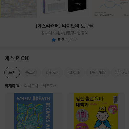
[예스리커버] 타이탄의 도구들
팀 페리스 저/박선령,정지현 공역
9.3
(
1,396
)
예스 PICK
도서
중고샵
eBook
CD/LP
DVD/BD
문구/GI
화제의 책
외국도서
세트도서