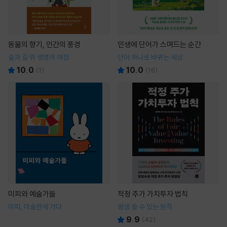
동물의 향기, 인간의 풍경
인생에 단어가 스며드는 순간
숲과 길 위 생명의 여정
단어 하나로 바뀌는 세상
10.0
10.0
(
1
)
(
16
)
미피와 예술가들
적정 주가 가치투자 법칙
미피, 미술관에 가다
평생 쓸 수 있는 원칙
9.9
(
42
)