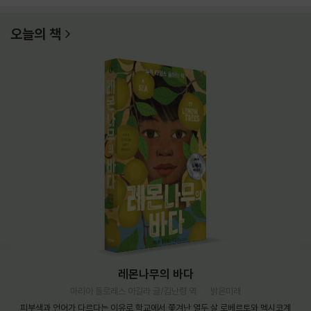
오늘의 책
레몬나무의 바다
마리아 돌로레스 아길라 글/김난령 역
밝은미래
피부색과 언어가 다르다는 이유로 학교에서 쫓겨난 열두 살 로베르토와 멕시코계