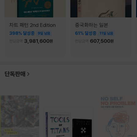
차트 패턴 2nd Edition
중국화하는 일본
398% 달성중
61% 달성중
9일 남음
11일 남음
3,981,600
607,500
펀딩금액
원
펀딩금액
원
단독판매