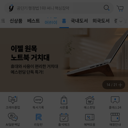
벤트
신상품
베스트
어린이
홈
국내도서
외국도서
중고샵
웰컴메뉴 모두보기
독후감
어린이
14
/
21
크레마클럽
독서기록
사은품
예스펀딩
클래스24
AI일문백답
리딩런
출석체크
혜택모음
매장안내