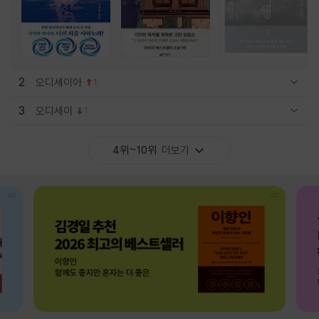
2
오디세이아
1
관련상품 보이기/감축
3
오디세이
1
관련상품 보이기/감축
4위~10위
더보기