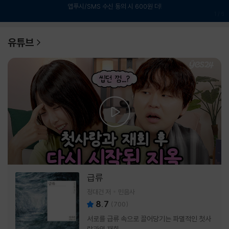
앱푸시/SMS 수신 동의 시 600원 더!
1
/
6
유튜브
급류
정대건 저
민음사
8.7
(
700
)
서로를 급류 속으로 끌어당기는 파멸적인 첫사