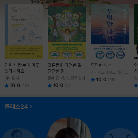
진짜 새랑 눈이 마주
웹툰동화 다정한 말,
투명한 나선
연
쳤다니까요
단단한 말
칙
히가시노 게이고 저/김선
영 역
이이은 저
돌배 글그림/고정욱 원저
영
10.0
(
55
)
10.0
10.0
(
12
)
(
2
)
클래스24