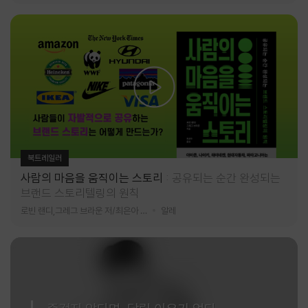
북트레일러
사람의 마음을 움직이는 스토리
공유되는 순간 완성되는
브랜드 스토리텔링의 원칙
로빈 랜디,그레그 브라운 저/최은아 역
알레