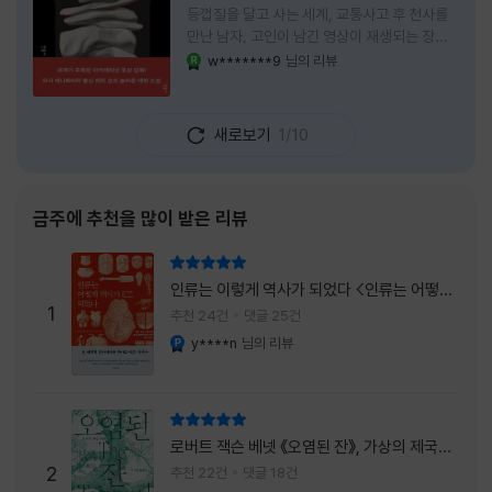
등껍질을 달고 사는 세계, 교통사고 후 천사를
만난 남자, 고인이 남긴 영상이 재생되는 장례
식장에서 똥을 싼 개. 이 책에는 몇 줄만 읽어도
w*******9
님의 리뷰
YES마니아 : 로얄
그다음 장면이 궁금해지는 이야기들이 가득하
다. 한 편만 읽고 덮으려 했는데, 다음 이야기로
넘어가 있었다. 소설을 읽으면서 잘 만든 단편
새로보기
1/10
애니메이션 여러 편을 차례로 보는 기분이 들었
다. (이건 저자가 픽사 애니메이터라는 소개 글
을 봐서 더 그렇게 생각했을 수도 있다.) 장면은
선명하게 그려졌고, 한 편이 끝날 때마다 질문
금주에 추천을 많이 받은 리뷰
이 뒤따라왔다. 감출 수 없는 세계는 더 다정할
까 「등껍질」의 세계에서 사람들은 저마다 다른
리뷰 총점
등껍질을 달고 살아간다. 몸의 일부이면서 한
인류는 이렇게 역사가 되었다 <인류는 어떻게
사람을 표현하는 수단
1
역사가 되었나>
추천 24건
댓글 25건
y****n
님의 리뷰
YES마니아 : 플래티넘
리뷰 총점
로버트 잭슨 베넷 《오염된 잔》, 가상의 제국이
주는 실감과 미스터리 사건의 치밀함이 이루어
2
추천 22건
댓글 18건