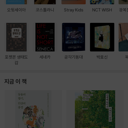
오뒷세이아
코스톨라니
Stray Kids
NCT WISH
광복
포켓몬 생태도
세네카
공각기동대
박효신
감
지금 이 책