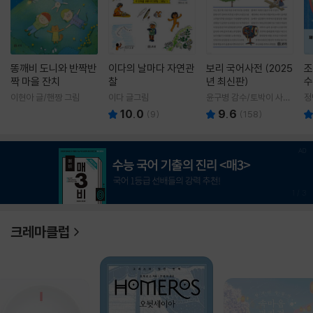
똥깨비 도니와 반짝반
이다의 날마다 자연관
보리 국어사전 (2025
조
짝 마을 잔치
찰
년 최신판)
수
이현아 글/핸짱 그림
이다 글그림
윤구병 감수/토박이 사전
정
편찬실 편
10.0
9.6
(
9
)
(
158
)
1
/
3
크레마클럽