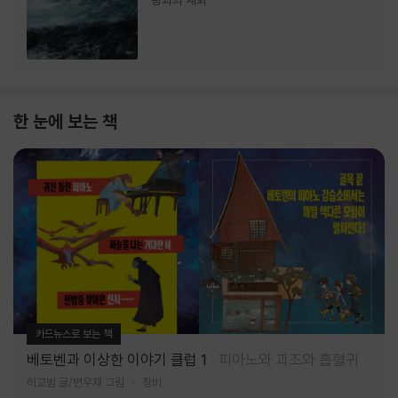
랑과의 재회
한 눈에 보는 책
카드뉴스로 보는 책
베토벤과 이상한 이야기 클럽 1
피아노와 괴조와 흡혈귀
허교범 글/변우재 그림
창비