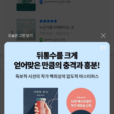
내는 최상의 시너지...
k******i
님의 리뷰
YES마니아 : 플래티넘
리뷰 총점
누군가를 이해한다는 것
3
추천 21건
댓글 20건
닫기
오늘은 그만 보기
a***i
님의 리뷰
YES마니아 : 로얄
공지
8월 신용카드 무이자할부 안내
2026-08-01
로그인
최근 본 상품
주문/배송
고객센터 1544-3800
티켓 1544-6399
중고샵 1566-4295
eBook 1:1문의/채팅상담
예스이십사(주) 사업자 정보
이용약관
개인정보처리방침
청소년보호정책