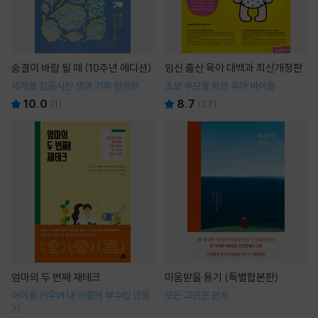
숨결이 바람 될 때 (10주년 에디션)
임신 출산 육아 대백과 최신개정판
세계를 감동시킨 생의 기록 한정판
초보 부모를 위한 육아 바이블
10.0
8.7
(
1
)
(
27
)
엄마의 두 번째 재테크
미움받을 용기 (특별합본판)
아이를 키우며 내 이름의 부수입 만들
모든 고민은 관계
기