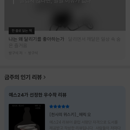
즐겁지 않다면, 달릴 이유가 없다
한 줄로 읽는 책
나는 왜 달리기를 좋아하는가
달리면서 깨달은 일상 속 숨
은 즐거움
방구석 저
방구석
금주의 인기 리뷰
예스24가 선정한 우수작 리뷰
리뷰 총점
[천사의 위스키]_에릭 오
예스24 리뷰어 클럽 서평단 자격으로 도서를
제공받고 작성한 리뷰입니다 사람들이 저마다