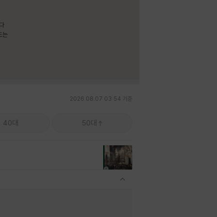
보다
드는
2026.08.07 03:54 기준
40대
50대
관련상품 보이기/감축