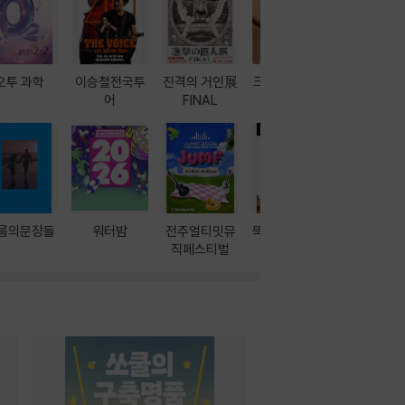
오투 과학
이승철전국투
진격의 거인展
크레마 이북 리
방학에는 
어
FINAL
더기
포터
름의문장들
워터밤
전주얼티밋뮤
뚝딱! AI 3대장
이달의 인
직페스티벌
과