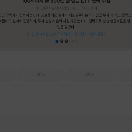
100세까지 월 500만 원 받는 ETF 연금 수업
제도권주식분석(최기원) 저
와이즈베리
0만 구독자가 신뢰하는 ETF 포트폴리오 설계자 제도권주식분석의 연금 투자 가이드. 종목
트폴리오 설계에 집중하며, 투자 성향과 은퇴 시점에 맞는 ETF 전략으로 평생 현금흐름을 만
법을 담았다.
[이달의 책 8월] 산리오캐릭터즈 유리컵 (포인트 차감)
9.9
(
44
)
20대
30대