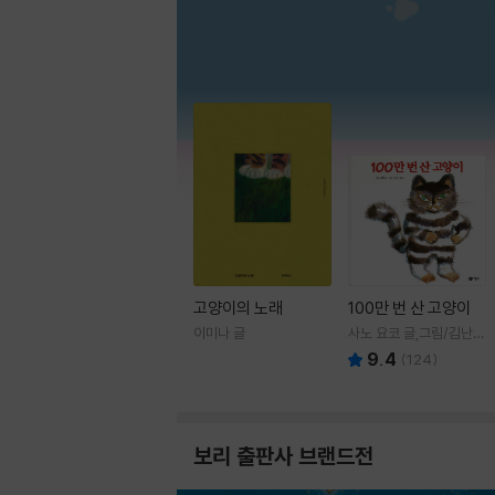
고양이의 노래
100만 번 산 고양이
이미나 글
사노 요코 글,그림/김난주
역
9.4
(
124
)
보리 출판사 브랜드전