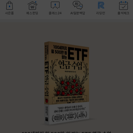
사은품
예스펀딩
클래스24
AI일문백답
리딩런
출석체크