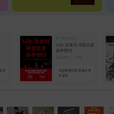
왜 ‘국장‘이냐고?
나는 오로지 국장으로
승부한다
문샘(문현철) 저
부키
종 당
국장에 올인한 문샘의 투
자 원칙