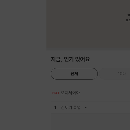
1
포
지금, 인기 있어요
전체
10대
오디세이아
HOT
1
긴토키 룩업