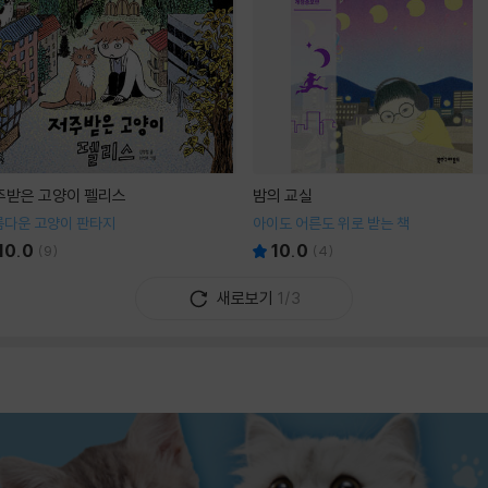
주받은 고양이 펠리스
밤의 교실
름다운 고양이 판타지
아이도 어른도 위로 받는 책
10.0
10.0
(
9
)
(
4
)
새로보기
1/3