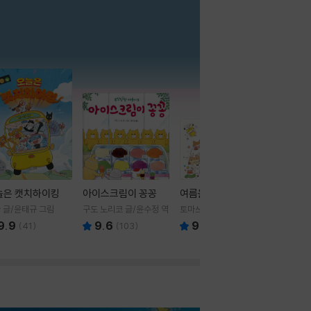
더보기
늘은 캣치하이킹
아이스크림이 꽁꽁
여름을 부탁해
 글/윤태규 그림
구도 노리코 글/윤수정 역
토마쓰리 글그림
9.9
9.6
9.8
(
41
)
(
103
)
(
24
)