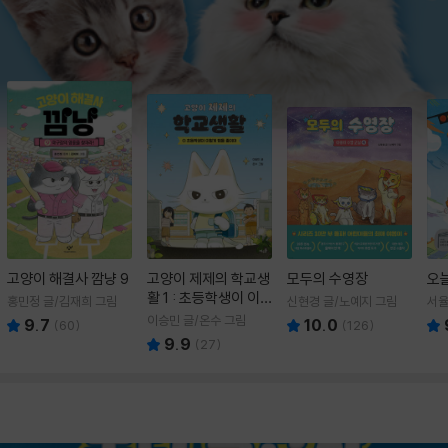
고양이 해결사 깜냥 9
고양이 제제의 학교생
모두의 수영장
오
활 1 : 초등학생이 이
홍민정 글/김재희 그림
신현경 글/노예지 그림
서율
렇게 힘들 줄이야
이승민 글/온수 그림
9.7
10.0
(
60
)
(
126
)
9.9
(
27
)