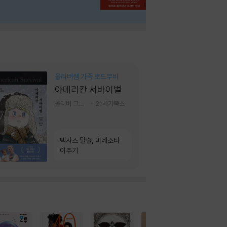
올리버쌤 가족 로드무비
아메리칸 서바이벌
올리버 그랜트,정다운 저
21세기북스
텍사스 탈출, 미네소타
이주기