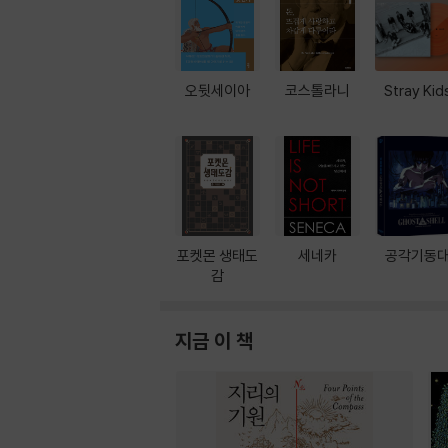
오뒷세이아
코스톨라니
Stray Kid
포켓몬 생태도
세네카
공각기동
감
지금 이 책