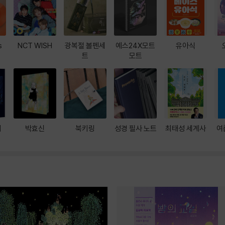
s
NCT WISH
광복절 볼펜세
예스24X모트
유아식
트
모트
대
박효신
북키링
성경 필사 노트
최태성 세계사
여