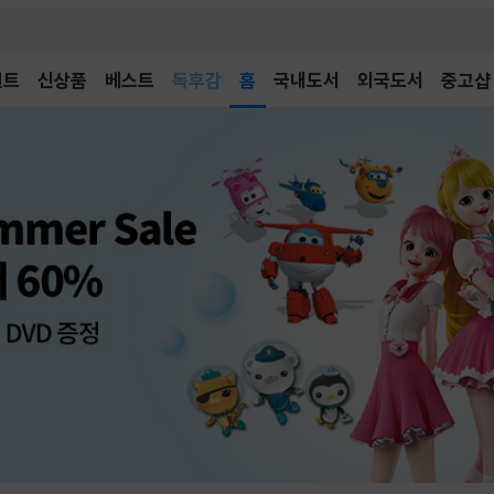
벤트
신상품
베스트
어린이
홈
국내도서
외국도서
중고샵
독후감
어린이