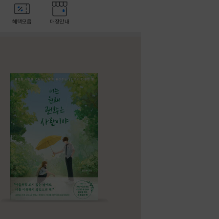
혜택모음
매장안내