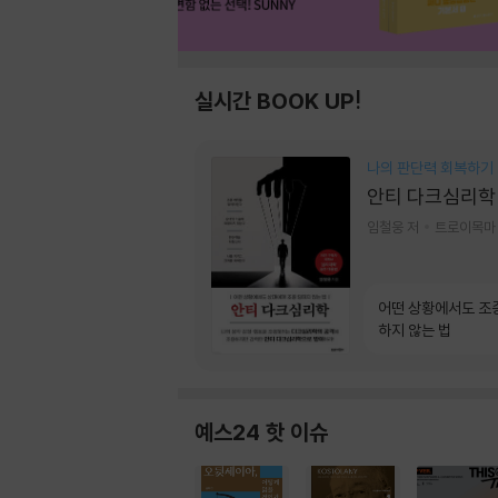
실시간 BOOK UP!
나의 판단력 회복하기
안티 다크심리학
임철웅 저
트로이목마
어떤 상황에서도 조
하지 않는 법
예스24 핫 이슈