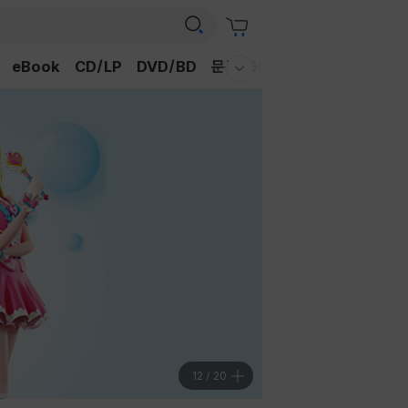
eBook
CD/LP
DVD/BD
문구/GIFT
티켓
채널예스
웰컴메뉴 모두보기
12
/
20