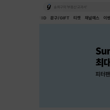
Book
CD/LP
DVD/BD
문구/GIFT
티켓
채널예스
이