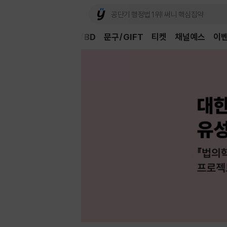
Book
CD/LP
DVD/BD
문구/GIFT
티켓
채널예스
이