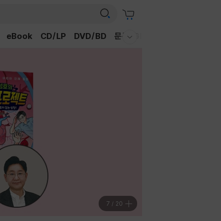
eBook
CD/LP
DVD/BD
문구/GIFT
티켓
채널예스
웰컴메뉴 모두보기
7
/
20