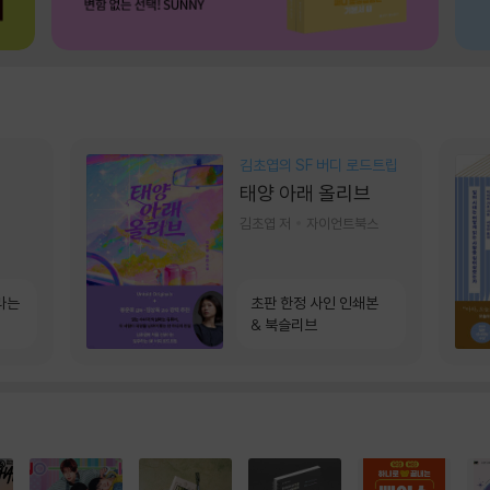
김초엽의 SF 버디 로드트립
태양 아래 올리브
김초엽 저
자이언트북스
라는
초판 한정 사인 인쇄본
& 북슬리브