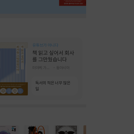
유튜브가 아니다
책 읽고 싶어서 회사
를 그만뒀습니다
미야케 가호 저/서영찬 역
동아시아
독서의 적은 너무 많은
일