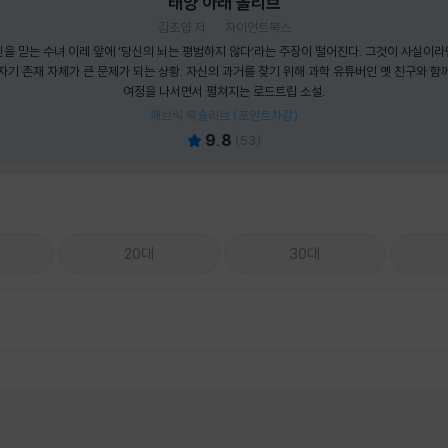
태양 아래 올리브
김초엽 저
자이언트북스
신을 믿는 수녀 이레 앞에 ‘당신의 뇌는 평범하지 않다’라는 주장이 떨어진다. 그것이 사실이라
자기 존재 자체가 큰 문제가 되는 상황. 자신의 과거를 찾기 위해 과학 유튜버인 옛 친구와 함
여정을 나서면서 펼쳐지는 로드트립 소설.
패브릭 북슬리브 (포인트차감)
9.8
(
53
)
20대
30대