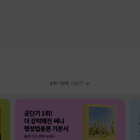
4위~10위
더보기