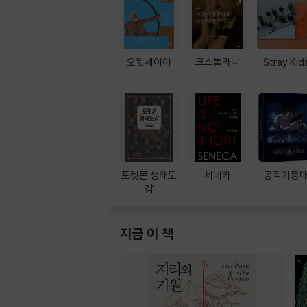
오뒷세이아
코스톨라니
Stray Kid
포켓몬 생태도
세네카
공각기동
감
지금 이 책