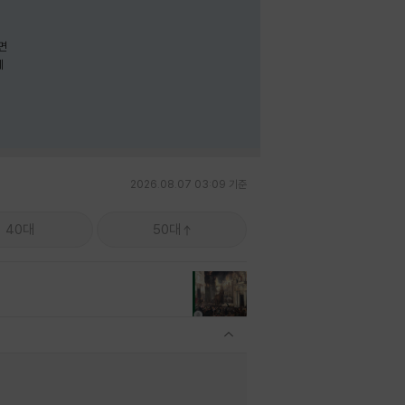
면
께
2026.08.07 03:09 기준
40대
50대
관련상품 보이기/감축