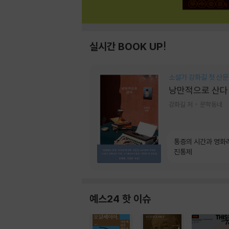
실시간 BOOK UP!
소설가 강화길 첫 산문
낭만적으로 산다
강화길 저
문학동네
통증의 시간과 영화
진통제
예스24 핫 이슈