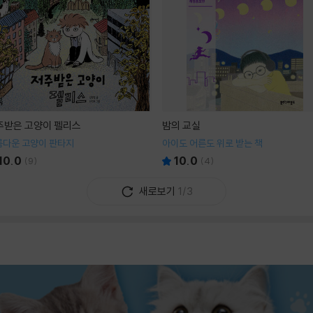
주받은 고양이 펠리스
밤의 교실
름다운 고양이 판타지
아이도 어른도 위로 받는 책
10.0
10.0
(
9
)
(
4
)
새로보기
1/3