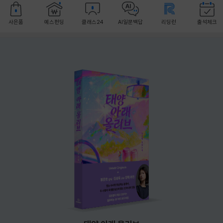
사은품
예스펀딩
클래스24
AI일문백답
리딩런
출석체크