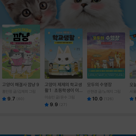
고양이 해결사 깜냥 9
고양이 제제의 학교생
모두의 수영장
오
활 1 : 초등학생이 이
홍민정 글/김재희 그림
신현경 글/노예지 그림
서율
렇게 힘들 줄이야
이승민 글/온수 그림
9.7
10.0
(
60
)
(
126
)
9.9
(
27
)