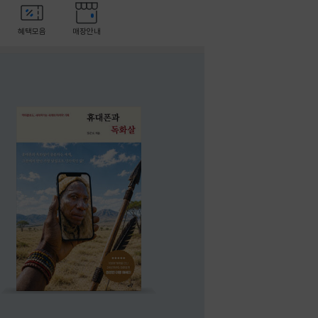
혜택모음
매장안내