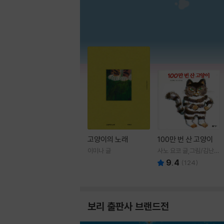
고양이의 노래
100만 번 산 고양이
이미나 글
사노 요코 글,그림/김난주
역
9.4
(
124
)
보리 출판사 브랜드전