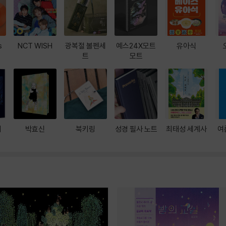
s
NCT WISH
광복절 볼펜세
예스24X모트
유아식
트
모트
대
박효신
북키링
성경 필사 노트
최태성 세계사
여