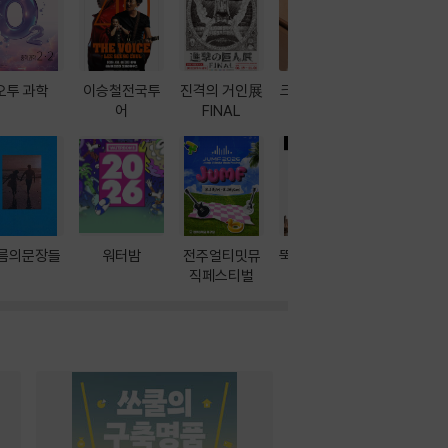
오투 과학
이승철전국투
진격의 거인展
크레마 이북 리
방학에는 
어
FINAL
더기
포터
름의문장들
워터밤
전주얼티밋뮤
뚝딱! AI 3대장
이달의 인
직페스티벌
과