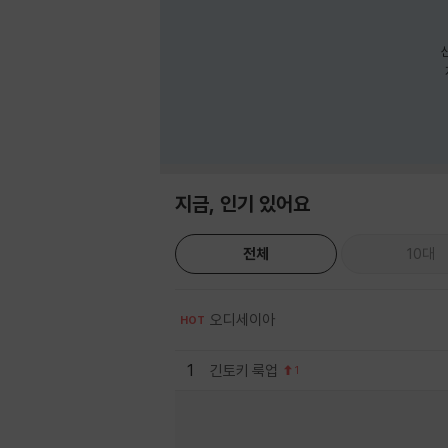
지금, 인기 있어요
전체
10대
오디세이아
HOT
1
긴토키 룩업
1