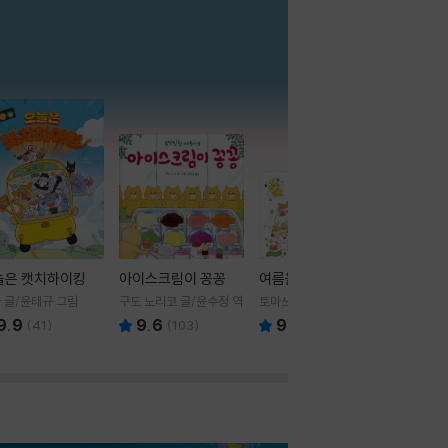
더보기
늘은 캣치하이킹
아이스크림이 꽁꽁
여름을 부탁해
 글/윤태규 그림
구도 노리코 글/윤수정 역
토마쓰리 글그림
9.9
9.6
9.8
(
41
)
(
103
)
(
24
)