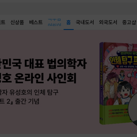
벤트
신상품
베스트
어린이
홈
국내도서
외국도서
중고샵
독후감
어린이