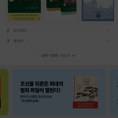
2
오디세이
관련상품 보이기/감축
3
세네카
관련상품 보이기/감축
4위~10위
더보기