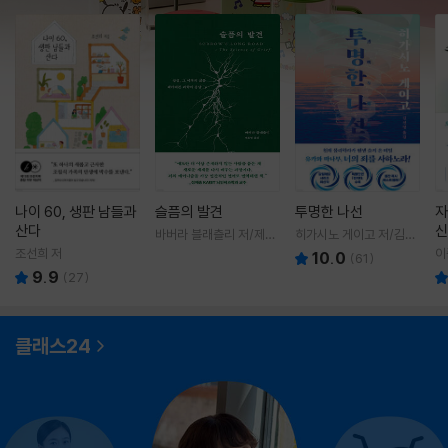
나이 60, 생판 남들과
슬픔의 발견
투명한 나선
자
산다
신
바버라 블래츨리 저/제효
히가시노 게이고 저/김선
영 역
영 역
조선희 저
이
10.0
(
61
)
9.9
(
27
)
클래스24