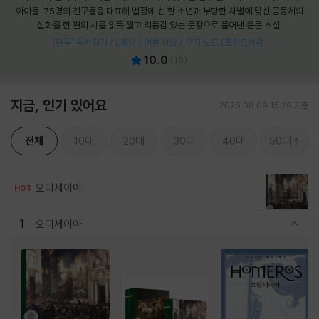
아이들. 75명의 친구들을 대표해 법정에 선 한 소년과 부당한 차별에 맞선 공동체의
실화를 한 편의 시를 읽듯 짧고 리듬감 있는 문장으로 풀어낸 운문 소설.
[단독] 독서집게 / L홀더 / 여름 담요 / 무지 노트 (포인트차감)
10.0
(
16
)
지금, 인기 있어요
2026.08.09 15:29 기준
전체
10대
20대
30대
40대
50대
오디세이아
HOT
1
오디세이아
관련상품 보이기/감축