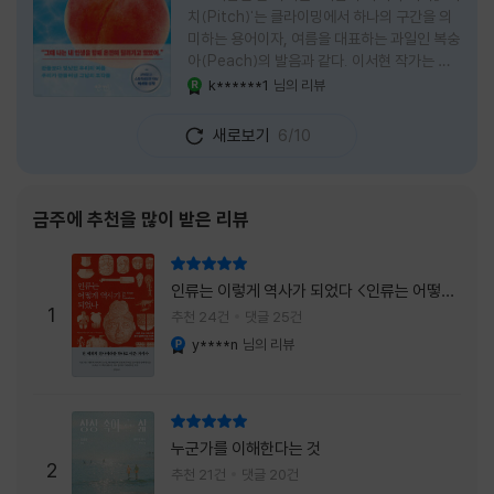
치(Pitch)'는 클라이밍에서 하나의 구간을 의
미하는 용어이자, 여름을 대표하는 과일인 복숭
아(Peach)의 발음과 같다. 이서현 작가는 이
중의적인 제목 안에 소설이 전하고 싶은 메시지
k******1
님의 리뷰
YES마니아 : 로얄
를 아름답게 담아내고 있는 것 같다. 복숭아처
럼 가장 달콤하고 찬란한 계절인 여름. 하지만
새로보기
6/10
그 여름도 끝이 있다. 그리고 클라이밍의 피치
처럼 인생 역시 정상까지 단숨에 오를 수 없고,
한 구간씩 묵묵히 올라야 한다. 『여름의 마지막
피치』는 끝나가는 여름의 아쉬움과 새로운 계
금주에 추천을 많이 받은 리뷰
절을 향해 나아가는 마지막 한 걸음을 동시에
의미하는 제목이었다. 소설은 각자의 '여름'을
리뷰 총점
잃어버린 다섯 인물들의 이야기를 담고 있다.
인류는 이렇게 역사가 되었다 <인류는 어떻게
👧연인에게 이별을 통보받고 외모를 향한 악성
1
역사가 되었나>
추천 24건
댓글 25건
댓글로 인해 카메라 앞에 설 수 없게 된 요리 유
y****n
님의 리뷰
YES마니아 : 플래티넘
튜버
리뷰 총점
누군가를 이해한다는 것
2
추천 21건
댓글 20건