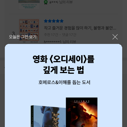
a***i
님의 리뷰
YES마니아 : 로얄
리뷰 총점
작고 즐거운 경험을 많이 하기, 불행과 불안을
3
회피하지 말기, 그리고 좋은 사람을 많이 만나
추천 17건
댓글 17건
닫기
오늘은 그만 보기
기.
h*******1
님의 리뷰
공지
8월 신용카드 무이자할부 안내
2026-08-01
로그인
최근 본 상품
주문/배송
고객센터 1544-3800
티켓 1544-6399
중고샵 1566-4295
eBook 1:1문의/채팅상담
예스이십사(주) 사업자 정보
이용약관
개인정보처리방침
청소년보호정책
PC버전
회사소개
거래처관계자께