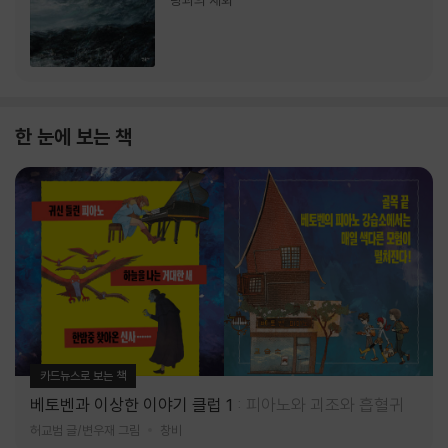
랑과의 재회
한 눈에 보는 책
카드뉴스로 보는 책
베토벤과 이상한 이야기 클럽 1
피아노와 괴조와 흡혈귀
허교범 글/변우재 그림
창비