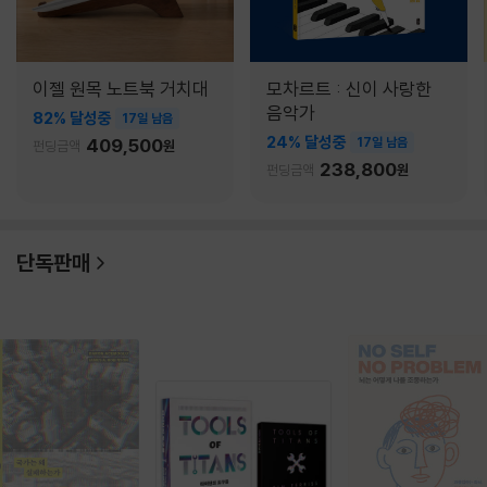
이젤 원목 노트북 거치대
모차르트 : 신이 사랑한
음악가
82% 달성중
17일 남음
24% 달성중
409,500
17일 남음
펀딩금액
원
238,800
펀딩금액
원
단독판매