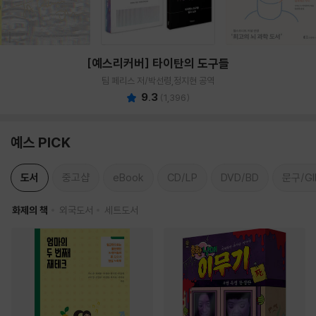
[예스리커버] 타이탄의 도구들
팀 페리스 저/박선령,정지현 공역
9.3
(
1,396
)
예스 PICK
도서
중고샵
eBook
CD/LP
DVD/BD
문구/GI
화제의 책
외국도서
세트도서