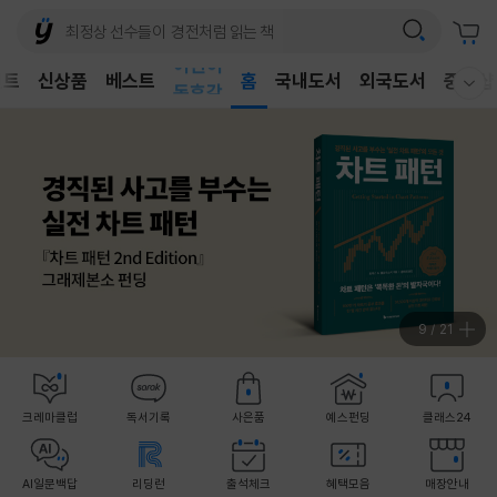
어린이
벤트
신상품
베스트
독후감
홈
국내도서
외국도서
중고샵
웰컴메뉴 모두보기
어린이
10
/
21
크레마클럽
독서기록
사은품
예스펀딩
클래스24
AI일문백답
리딩런
출석체크
혜택모음
매장안내