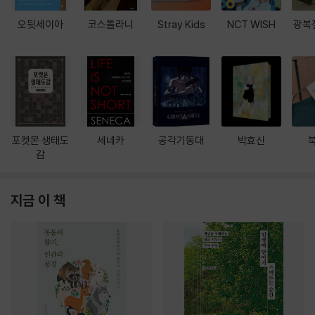
오뒷세이아
코스톨라니
Stray Kids
NCT WISH
광복
포켓몬 생태도
세네카
공각기동대
박효신
감
지금 이 책