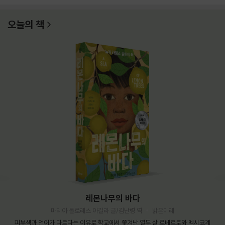
오늘의 책
레몬나무의 바다
마리아 돌로레스 아길라 글/김난령 역
밝은미래
피부색과 언어가 다르다는 이유로 학교에서 쫓겨난 열두 살 로베르토와 멕시코계