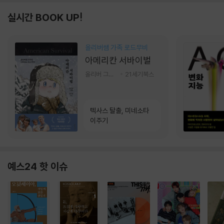
실시간 BOOK UP!
올리버쌤 가족 로드무비
아메리칸 서바이벌
올리버 그랜트,정다운 저
21세기북스
텍사스 탈출, 미네소타
이주기
예스24 핫 이슈