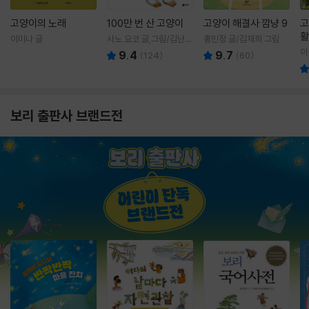
고양이의 노래
100만 번 산 고양이
고양이 해결사 깜냥 9
고
활
이미나 글
사노 요코 글,그림/김난주
홍민정 글/김재희 그림
렇
역
이
9.4
9.7
(
124
)
(
60
)
보리 출판사 브랜드전