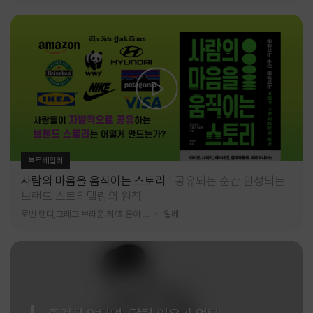
북트레일러
사람의 마음을 움직이는 스토리
공유되는 순간 완성되는
브랜드 스토리텔링의 원칙
로빈 랜디,그레그 브라운 저/최은아 역
알레