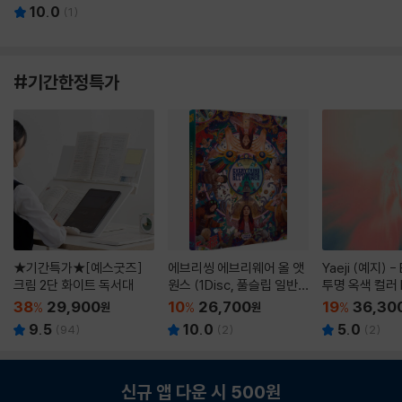
10.0
(
1
)
#기간한정특가
★기간특가★[예스굿즈]
에브리씽 에브리웨어 올 앳
Yaeji (예지) -
크림 2단 화이트 독서대
원스 (1Disc, 풀슬립 일반
투명 옥색 컬러 
판) : 블루레이
38
29,900
10
26,700
19
36,30
%
원
%
원
%
9.5
10.0
5.0
(
94
)
(
2
)
(
2
)
신규 앱 다운 시 500원