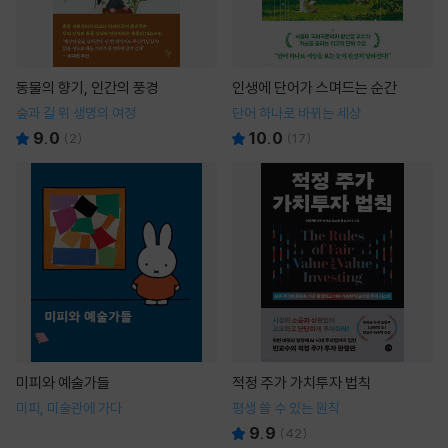
동물의 향기, 인간의 풍경
인생에 단어가 스며드는 순간
숲과 길 위 생명의 여정
단어 하나로 바뀌는 세상
9.0
10.0
(
2
)
(
17
)
미피와 예술가들
적정 주가 가치투자 법칙
미피, 미술관에 가다
평생 쓸 수 있는 원칙
9.9
(
42
)