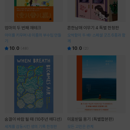
엄마의 두 번째 재테크
흔한남매 이무기 4 특별 한정판
아이를 키우며 내 이름의 부수입 만들
오싹함이 두 배! 스페셜 굿즈 6종과 함
기
께
10.0
10.0
(
48
)
(
2
)
숨결이 바람 될 때 (10주년 에디션)
미움받을 용기 (특별합본판)
세계를 감동시킨 생의 기록 한정판
모든 고민은 관계