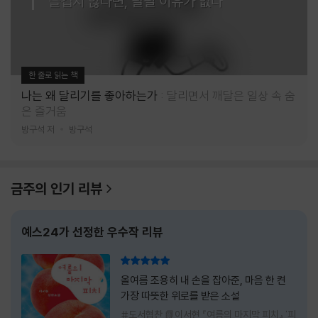
즐겁지 않다면, 달릴 이유가 없다
한 줄로 읽는 책
나는 왜 달리기를 좋아하는가
달리면서 깨달은 일상 속 숨
은 즐거움
방구석 저
방구석
금주의 인기 리뷰
예스24가 선정한 우수작 리뷰
리뷰 총점
올여름 조용히 내 손을 잡아준, 마음 한 켠
가장 따뜻한 위로를 받은 소설
#도서협찬 📗이서현 『여름의 마지막 피치』 '피