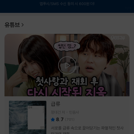
앱푸시/SMS 수신 동의 시 600원 더!
1
/
6
유튜브
급류
정대건 저
민음사
8.7
(
701
)
서로를 급류 속으로 끌어당기는 파멸적인 첫사