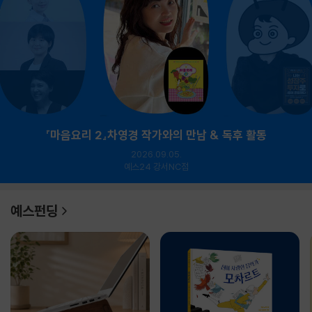
『마음요리 2』차영경 작가와의 만남 & 독후 활동
2026.09.05.
예스24 강서NC점
예스펀딩