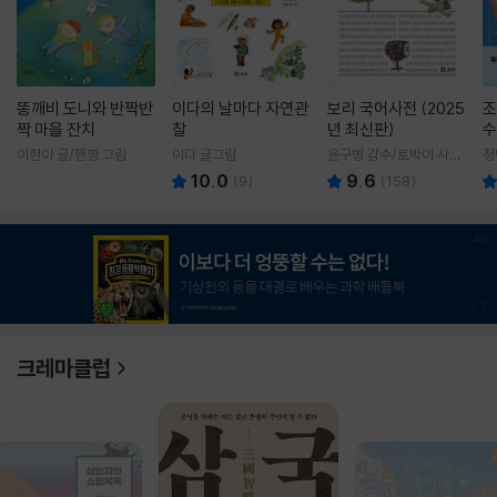
똥깨비 도니와 반짝반
이다의 날마다 자연관
보리 국어사전 (2025
조
짝 마을 잔치
찰
년 최신판)
수
이현아 글/핸짱 그림
이다 글그림
윤구병 감수/토박이 사전
정
편찬실 편
10.0
9.6
(
9
)
(
158
)
1
/
3
크레마클럽